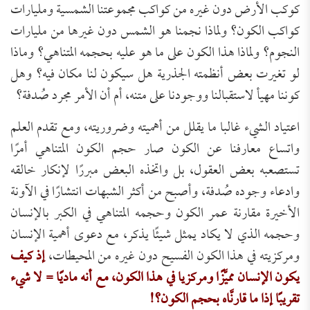
كوكب الأرض دون غيره من كواكب مجموعتنا الشمسية ومليارات
كواكب الكون؟ ولماذا نجمنا هو الشمس دون غيرها من مليارات
النجوم؟ ولماذا هذا الكون على ما هو عليه بحجمه المتناهي؟ وماذا
لو تغيرت بعض أنظمته الجذرية هل سيكون لنا مكان فيه؟ وهل
كوننا مهيأ لاستقبالنا ووجودنا على متنه، أم أن الأمر مجرد صُدفة؟
اعتياد الشيء غالبا ما يقلل من أهميته وضروريته، ومع تقدم العلم
واتساع معارفنا عن الكون صار حجم الكون المتناهي أمرًا
تستصعبه بعض العقول، بل واتخذه البعض مبررًا لإنكار خالقه
وادعاء وجوده صُدفة، وأصبح من أكثر الشبهات انتشارًا في الآونة
الأخيرة مقارنة عمر الكون وحجمه المتناهي في الكبر بالإنسان
وحجمه الذي لا يكاد يمثل شيئًا يذكر، مع دعوى أهمية الإنسان
ومركزيته في هذا الكون الفسيح دون غيره من المحيطات،
إذ كيف
يكون الإنسان مميَّزًا ومركزيا في هذا الكون، مع أنه ماديًا = لا شيء
تقريبًا إذا ما قارنَّاه بحجم الكون؟!