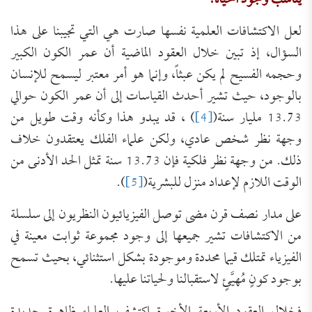
يناسب وجود الحياة؟
لعل الاكتشافات العلمية نفسها صارت هي التي تجيبنا على هذا
السؤال، إذ تبين خلال العقود الماضية أن عمر الكون الكبير
وحجمه الفسيح لم يكن عبثاً، وإنما هو أمر معتبر ليسمح للإنسان
بالوجود، حيث تشير أحدث القياسات إلى أن عمر الكون حوالي
13.73 مليار سنة(
[4]
) ، قد يبدو هذا وكأنه وقت طويل من
وجهة نظر شخص عادي، ولكن علماء الفلك يعتقدون خلاف
ذلك. من وجهة نظر فلكية فإن 13.73 سنة تمثل الحد الأدنى من
الوقت اللازم لإعداد منزل للبشرية(
[5]
).
على مدار نصف قرن مضى توصل الفيزيائيون النظريون إلى سلسلة
من الاكتشافات تشير جميعها إلى وجود مجموعة ثوابت معينة في
الفيزياء تمتلك قيما محددة وموجودة بشكل استثنائي، بحيث تسمح
بوجود كونٍ مُهيَّئٍ لاستقبالنا ولحياتنا عليها.