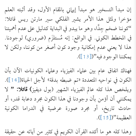
إن مبدأ التسخير هو مبدأ إيماني بالمقام الأول، وقد أثبته العلم
مؤخرا ولمثل هذا الأمر يشير الفلكي سير مارتن ريس قائلا:
“كوننا ضخم جِدًّا، وهو ما يبدو في البداية كدليل على عدم أهميتنا
في المخطط الكوني. في الواقع: إنه مُستلزَم (ضروري) لوجودنا.
هذا لا يعني عدم إمكانية وجود كون أصغر من كوننا، ولكن لا
يمكننا الوجود فيه”(
[13]
).
فهناك اتفاق عام بين علماء الفيزياء وعلماء الكونيات الآن بأن
الكون في نواحيه المتعددة «تم ضبطه بدقة» لأجل الحياة(
[14]
).
ويلخص هذا كله عالم الفيزياء الشهير (بول ديفيز
) قائلا: ”
لا
يمكنني أن أؤمن بأن وجودنا في هذا الكون مجرد دعابة قدر، أو
حادث تاريخ، أو مجرد صورة عرضية في الدراما الكونية
العظيمة”(
[15]
).
وهذا كله هو ما أكده القرآن الكريم في كثير من آياته عن حقيقة