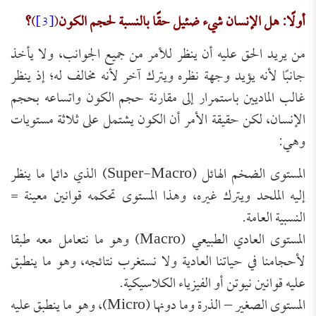
أولًا: هل الإنسان شيء ضئيل حقًا بالنسبة لحجم الكون
(
[3]
)
؟
من يريد الحق عليه أن ينظر للأمر من جميع الجوانب، ولا يأخذ
جانبًا لأنه يؤيد وجهة نظره ويترك آخر لأنه مخالف له؛ إذ ينظر
غالب الماديين باستمرار إلى مقارنة حجم الكون واتساعه بحجم
الإنسان، لكن حقيقة الأمر أن الكون يشتمل على ثلاثة مستويات
وهي:
المستوى الضخم الهائل (Super-Macro) الذي دائما ما ينظر
إليه الملحد ويترك غيره، وهذا المستوى تحكمه قوانين معينة =
النسبية العامة.
المستوى العادي الطبيعي (Macro) وهو ما نتعامل معه طبقا
لأحجامنا في حياتنا العادية ولا نستغرب نتائجه، وهو ما ينطبق
عليه قوانين نيوتن أو الفيزياء الكلاسيكية.
المستوى الصغير – الذرة وما دونها (Micro)، وهو ما ينطبق عليه