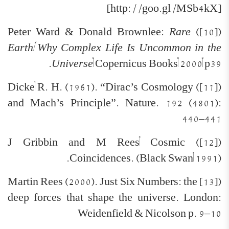
[http://goo.gl/MSb4kX]
Rare
([10]) Peter Ward & Donald Brownlee:
Earth, Why Complex Life Is Uncommon in the
Universe
, Copernicus Books, 2000, p39.
([11]) Dicke, R. H. (1961). “Dirac’s Cosmology
and Mach’s Principle”. Nature. 192 (4801):
440–441
([12]) J Gribbin and M Rees, Cosmic
Coincidences. (Black Swan, 1991).
([13] Martin Rees (2000). Just Six Numbers: the
deep forces that shape the universe. London:
Weidenfield & Nicolson p. 9–10