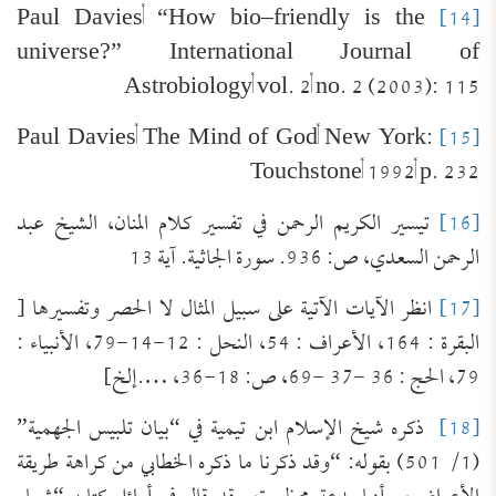
Paul Davies, “How bio–friendly is the
[14]
universe?” International Journal of
Astrobiology, vol. 2, no. 2 (2003): 115
Paul Davies, The Mind of God, New York:
[15]
Touchstone, 1992, p. 232
[16]
تيسير الكريم الرحمن في تفسير كلام المنان، الشيخ عبد
الرحمن السعدي، ص: 936. سورة الجاثية. آية 13
[17]
انظر الآيات الآتية على سبيل المثال لا الحصر وتفسيرها [
البقرة : 164، الأعراف : 54، النحل : 12-14-79، الأنبياء :
79، الحج : 36 -37 -69، ص: 18-36، ….إلخ]
تَعرِيف بكِتَاب (مجموعة الرَّسائل العقديَّة
[18]
ذكره شيخ الإسلام ابن تيمية في “بيان تلبيس الجهمية”
للعلامة الشَّيخ محمد عبد الظَّاهر أبو
للتحميل كملف PDF اضغط على الأيقونة المعلومات
الفنية للكتاب: عنوان الكتاب: مجموعة الرَّسائل
(1/ 501) بقوله: “وقد ذكرنا ما ذكره الخطابي من كراهة طريقة
السَّمح)
العقديَّة للعلامة الشَّيخ محمد عبد الظَّاهر أبو السَّمح.