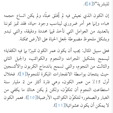
للبشرية”(
[8]
).
إن الكون الذي نعيش فيه لم يُخلق عبثًا، ولم يكن اتساع حجمه
هباء، وإنما هو أمر ضروري ليناسب وجود حياة، فقد تميز كوننا
بالعديد من العوامل التي تأخذ قيما محددة ودقيقة، والتي تبدو
وبشكل ملحوظ مضبوطة لجعل الحياة على الأرض ممكنة.
فعلى سبيل المثال: يجب أن يكون عمر الكون كبيرًا بما فيه الكفاية؛
ليسمح بتشكيل المجرات والنجوم والكواكب، والجيل الثاني
والثالث من النجوم، والتي تسمح باندماج الكربون والأكسجين
حيث ينتجان بواسطة الانفجارات المبكرة للنجوم(
[9]
). فخلال
أول 15٪ من عمر الكون، وهي فترة أكثر من 2 مليار سنة
استطاعت النجوم أن تتكوَّن، ولكن لم يكن هناك ما يكفي من
الغبار والصخور؛ لتتكوَّن الكواكب الأرضية(
[10]
). فعمر الكون
لا يمكن أن يكون عشوائيا(
[11]
).