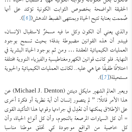
فالكون بكل مكوناته وثوابته الكونية مهيأ لاستقبال الحياة …
الحقيقة الواضحة بخصوص الثوابت الكونية تؤكد على أنها
صُممت بعناية تتيح الحياة وبمنتهى الضبط المدهش(
[6]
).
والذي يعني أن الكون وكل ما فيه مسخرٌ لاستقبال الإنسان،
فيبدو أن هذه القوانين مضبوطة بدقة؛ بحيث تسمح بوجود
العمليات الكيميائية المعقدة … ومن ثم بوجود الحياة البشرية في
النهاية. فلو كانت قوانين الكهرومغناطيسية والفيزياء النووية مختلفة
اختلافًا طفيفًا عما هي عليه.. لكانت العمليات الكيميائية والحيوية
مستحيلة(
[7]
).
ويعبر العالم الشهير مايكل دينتن (Michael J. Denton) عن
هذا الأمر قائلًا: ” لم يتصور إنسان أن أية نظرية أو فكرة أخرى
على الإطلاق يمكنها أن تعْدِل في جراءتها وقوتها هذا التأكيد القوى
= أن كل السماوات المرصعة بالنجوم، وأن كل أنواع الحياة، وأن
كل خاصية من الواقع موجودة كي تخلق موطنا مناسبا