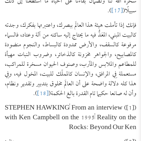
سخره الله لنا ولضمان بقاءنا على الحياة ما استطعنا إلى ذلك
سبيلًا(
[17]
).
فإنك إذا تأملت هيئة هذا العالَم ببصرك، واعتبرتها بفكرك، وجدته
كالبيت المبني، المعَدُّ فيه ما يحتاج إليه ساكنه من آلة وعتاد، فالسماء
مرفوعة كالسقف، والأرض ممدودة كالبساط، والنجوم منضودة
كالمصابيح، والجواهر مخزونة كالذخائر، وضروب النبات مهيأة
للمطاعم والملابس والمآرب، وصنوف الحيوان مسخرة للمراكب،
مستعملة فِي المرافق، والإنسان كالمملّك للبيت، المخول فيه، وفِي
هذا كله دلالة واضحة على أن العالَم مخلوق بتدبير وتقدير ونظام،
وأن له صانعا حكيما تام القدرة بالغ الحكمة(
[18]
).
([1]) STEPHEN HAWKING, From an interview
with Ken Campbell on the 1995, Reality on the
Rocks: Beyond Our Ken