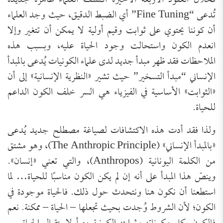
فخلال العقود الأربعة الأخيرة اكتشف العلماء ظاهرة جديدة
تُدعى “Fine Tuning” أي الضبط الدقيق، حيث وجد العلماء
أن كوننا يحتوي على ثوابت وقيم أولية لا يمكن أن تتغير وإلا
انعدم الكون واستحالت وجود الحياة عليه، وبسبب هذه
الملاحظات فقد ظهر مبدأ جديد لدى علماء الكونيات يُدعى بالمبدأ
الإنساني “مبدأ التسخير” حيث تشير «النظرية الإنسانية» إلى أن
«الثوابت» الأساسية في الفيزياء هي السر خلف الكون الداعم
للحياة.
ولذا فقد أدت هذه الاكتشافات لصياغة مصطلح جديد يُدعى
«بالمبدأ الإنساني» (The Anthropic Principle)، وهو مشتق
من الكلمة اليونانية (Anthropos)، والتي تعني «إنسان».
وينصّ هذا المبدأ على أنه إن لم يكن الكون مناسبًا للحياة… لما
استطعنا أن نكون هنا ونتحدث حول ذلك. فالحياة موجودة في
الكون؛ لأن الشروط وُجدت بحيث تجعلها – الحياة – ممكنة. نعم