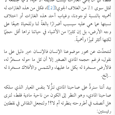
فقط، كما أن باقي الغازات ليست عديمة الأهمية؛ لأنها مجتمعة لا
تمثل سوى 1% من الغلاف الجوي(
[2]
)، فكل من هذه الغازات له
أهميته بالنسبة لوجودنا، وغياب أحد هذه الغازات أو اختلاف
نسبتها عما هي عليه سيسبب أضرارًا بالغةً لنا وللحياة جميعًا على
وجه الأرض، بل إن كثيرًا من الأشياء في حياتنا نراها أقل حجمًا
لكنها أكثر تميزًا وأهميةً.
لنتحدَّث عن محور موضوعنا الإنسان فالإنسان خير دليل على ما
نقول، فرغم حجمه المادي الصغير إلا أن كل ما حوله مسخرٌ له،
فالأرض مسخرة له بكل ما عليها، والشمس والأفلاك مسخرة له
..إلخ.
بيد أننا سنردُّ على صاحبنا المادي تنزُّلا بنفس المعيار الذي سلكه
صاحبنا المادي، وهو النظر إلى الكون من ناحية مادية فقط، لنرى
هل أنصف في أطروحته بنظرته أم لا؟! ولنجعل النقاش في نقطتين
رئيستين: