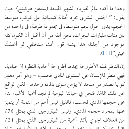
وهذا ما أكده عالم الفيزياء الشهير الملحد (ستيفن هوكينج) حيث
يقول: ” الجنس البشري مجرد حُثالة كيميائية على كوكب متوسط
الحجم، يدور حول نجم متوسط، في مجموعة طرفية، في واحدة من
بين مئات مليارات المجرات، نحن أتفه من أن أتخيل أن الكون كله
موجود من أجلنا، هذا يشبه قول أنك ستختفي لو أغلقتُ
عيني”(
[1]
).
إن الناظر لهذه الأطروحة يجدها أطروحة أحادية النظرة لا حيادية،
فهي تنظر للإنسان على المستوى المادي فحسب – وهو أمر معتبر
كونها تصدر من ملحد لا يؤمن سوى بالمادة وحدها- لكن الواقع
غير ذلك تمامًا، فنحن في حياتنا اليومية لم نجد أهمية الأشياء بناء
على حجمها المادي فحسب، فالفيل ليس أهم من النملة أو يتميز
عنها بمجرد حجمه المادي، وليس النيتروجين الذي يمثل 78%
من الغلاف الجوي بأكثر أهمية من النيتروجين الذي يمثل 21%