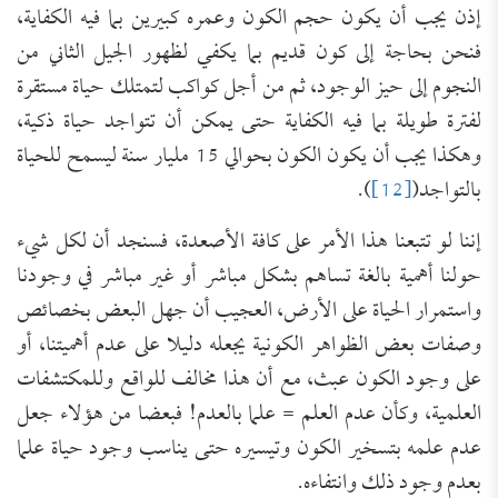
إذن يجب أن يكون حجم الكون وعمره كبيرين بما فيه الكفاية،
فنحن بحاجة إلى كون قديم بما يكفي لظهور الجيل الثاني من
النجوم إلى حيز الوجود، ثم من أجل كواكب لتمتلك حياة مستقرة
لفترة طويلة بما فيه الكفاية حتى يمكن أن تتواجد حياة ذكية،
وهكذا يجب أن يكون الكون بحوالي 15 مليار سنة ليسمح للحياة
بالتواجد(
[12]
).
إننا لو تتبعنا هذا الأمر على كافة الأصعدة، فسنجد أن لكل شيء
حولنا أهمية بالغة تساهم بشكل مباشر أو غير مباشر في وجودنا
واستمرار الحياة على الأرض، العجيب أن جهل البعض بخصائص
وصفات بعض الظواهر الكونية يجعله دليلا على عدم أهميتنا، أو
على وجود الكون عبث، مع أن هذا مخالف للواقع وللمكتشفات
العلمية، وكأن عدم العلم = علما بالعدم! فبعضا من هؤلاء جعل
عدم علمه بتسخير الكون وتيسيره حتى يناسب وجود حياة علما
بعدم وجود ذلك وانتفاءه.