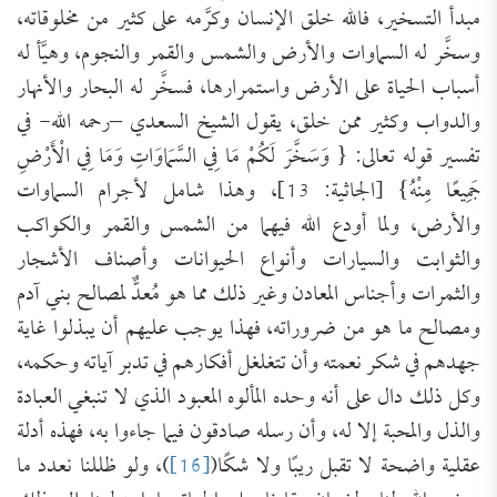
مبدأ التسخير، فالله خلق الإنسان وكرَّمه على كثير من مخلوقاته،
وسخَّر له السماوات والأرض والشمس والقمر والنجوم، وهيَّأ له
أسباب الحياة على الأرض واستمرارها، فسخَّر له البحار والأنهار
والدواب وكثير ممن خلق، يقول الشيخ السعدي –رحمه الله- في
تفسير قوله تعالى: { وَسَخَّرَ لَكُمْ مَا فِي السَّمَاوَاتِ وَمَا فِي الْأَرْضِ
جَمِيعًا مِنْهُ} [الجاثية: 13]، وهذا شامل لأجرام السماوات
والأرض، ولما أودع الله فيهما من الشمس والقمر والكواكب
والثوابت والسيارات وأنواع الحيوانات وأصناف الأشجار
والثمرات وأجناس المعادن وغير ذلك مما هو مُعدٌّ لمصالح بني آدم
ومصالح ما هو من ضروراته، فهذا يوجب عليهم أن يبذلوا غاية
جهدهم في شكر نعمته وأن تتغلغل أفكارهم في تدبر آياته وحكمه،
وكل ذلك دال على أنه وحده المألوه المعبود الذي لا تنبغي العبادة
والذل والمحبة إلا له، وأن رسله صادقون فيما جاءوا به، فهذه أدلة
عقلية واضحة لا تقبل ريبًا ولا شكًا(
[16]
)، ولو ظللنا نعدد ما