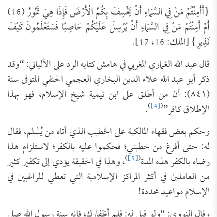
{أَأَمِنْتُمْ مَنْ فِي السَّمَاءِ أَنْ يَخْسِفَ بِكُمُ الْأَرْضَ فَإِذَا هِيَ تَمُورُ (16)
أَمْ أَمِنْتُمْ مَنْ فِي السَّمَاءِ أَنْ يُرْسِلَ عَلَيْكُمْ حَاصِبًا فَسَتَعْلَمُونَ كَيْفَ
نَذِيرِ} [الملك: 16، 17].
قال عبد الله الغماري المغربي في هامش كتابه الرد على الألباني: “وقد
ذكر أبو عبد الله علاء الدين البخاري العجمي الحنفي المتوفى سنة
(٨٤١): أن من أطلق على ابن تيمية شيخ الإسلام، فهو بهذا
)
[4]
(
الإطلاق كافر”
.
وحكم بعض فقهاء المالكية على الخطيب الذي أتاه من يُسْلم، فقال
له: حتى أفرغ من خطبتي؛ فحكموا عليه بالكفر؛ لاستلزام هذا
)
[5]
(
رضاه بالكفر هذه المدة
، وهذا في الحقيقة يؤدي إلى تكفير كثير
من العاملين في أكثر المراكز الإسلامية التي تعطي للراغبين في
الإسلام مواعيد محددة!
وقال النووي: “ولو قيل له: قلم أظفارك، فإنه سنة رسول الله صلى