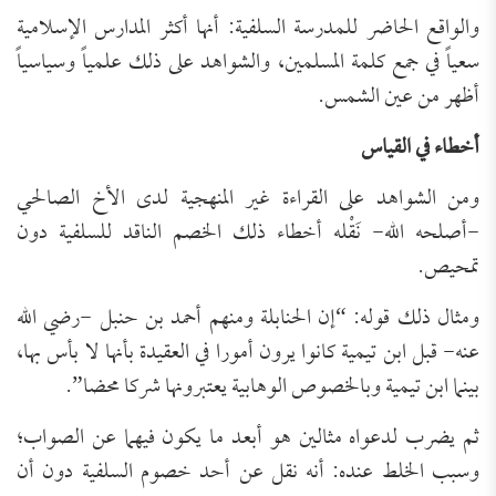
والواقع الحاضر للمدرسة السلفية: أنها أكثر المدارس الإسلامية
سعياً في جمع كلمة المسلمين، والشواهد على ذلك علمياً وسياسياً
أظهر من عين الشمس.
أخطاء في القياس
ومن الشواهد على القراءة غير المنهجية لدى الأخ الصالحي
-أصلحه الله- نَقْله أخطاء ذلك الخصم الناقد للسلفية دون
تمحيص.
ومثال ذلك قوله: “إن الحنابلة ومنهم أحمد بن حنبل -رضي الله
عنه- قبل ابن تيمية كانوا يرون أمورا في العقيدة بأنها لا بأس بها،
بينما ابن تيمية وبالخصوص الوهابية يعتبرونها شركا محضا”.
ثم يضرب لدعواه مثالين هو أبعد ما يكون فيهما عن الصواب؛
وسبب الخلط عنده: أنه نقل عن أحد خصوم السلفية دون أن