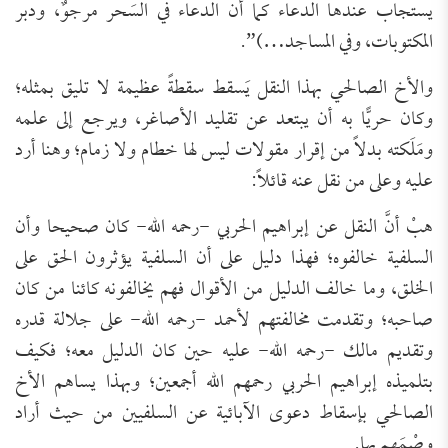
يستجاب عندها الدعاء كما أن الدعاء في السَحر مرجوٌ، ودبر
المكتوبات، وفي المساجد…)”.
والأخ الصالحي بهذا النقل يَسقط سقطةً عظيمة لا تليق بمثله؛
وكان حريًّا به أن يبتعد عن تقليد الأصاغر، ويرجع إلى علمه
ومَلَكته بدلاً من إقرار مقولات ليس لها خطام ولا زمام؛ وهنا أرد
عليه وعلى من نقل عنه قائلاً:
هبْ أنَّ النقل عن إبراهيم الحربي -رحمه الله- كان صحيحا وأن
السلفية خالفوه؛ فهذا دليل على أن السلفية يؤثرون الحق على
الخلق، وما خالف الدليل من الأقوال فهم يخالفونه كائنا من كان
صاحبه؛ وتقدمت مخالفتهم لأحمد -رحمه الله- على جلالة قدره
وتقديم مالك -رحمه الله- عليه حين كان الدليل معه؛ فكيف
بتلميذه إبراهيم الحربي رحمهم الله أجمعين؛ وبهذا يساهم الأخ
الصالحي بإسقاط دعوى الآبائية عن السلفيين من حيث أراد
وصْمَهم بها.