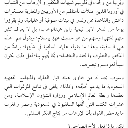
ويُريها من ولَجَت في قلوبهم شبهاتُ التكفير والإرهاب من الشباب
في أوروبا الذين امتلأت بأمثالهم من الأوربيين والمغاربة معسكرات
داعش والقاعدة ممن ولدوا في بيئات صوفية أو علمانية، ولم يقرؤوا
يوما من الدهر لابن تيمية وابن عبدالوهاب، بل لا يعرف كثير
منهم لغتهما؛ ومنهم من هو حديث عهدٍ بإسلام؛ ويقولَ لهم : هذه
هي السلفية، وهذا ما يقوله علماء السلفية في مَنْبَتِها؛ براءةٌ من
التكفير والتطرف والحقد والبغضاء؛ ويُحَاجُّهم بها؛ لعل ذلك يكون
سبباً لعودتهم وتبصرهم.
وسوف يجد له من فتاوى هيئة كبار العلماء والمجامع الفقهية
السعودية ما يدعم حُجَّته؛ وكذلك يلقى في نتائج المؤتمرات التي
تعقدها رابطة العالم الإسلامي ووزارة الشؤون الإسلامية، ومن
عشرات الكتب التي ألَّفها السلفيون في السعودية ومصر والمغرب
ما يدحض القول بأن الإرهاب من نِتاج الفكر السلفي.
لكن ما ذا فعل الأخ الصالحي؟