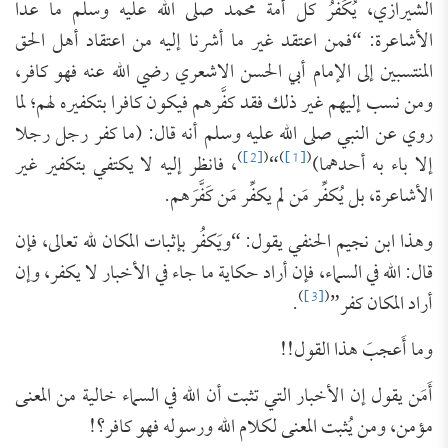
الشيرازي، يُكَفِّرُ كل أمة محمد صلى الله عليه وسلم ما عدا
الأشاعرة: “فمن اعتقد غير ما أشرنا إليه من اعتقاد أهل الحق
المنتسبين إلى الإمام أبي الحسن الاشعري رضي الله عنه فهو كافر،
ومن نسب إليهم غير ذلك فقد كفَّرهم فيكون كافرا بتكفيره لهم؛ لما
روي عن النبي صلى الله عليه وسلم أنه قال: (ما كفر رجل رجلا
)
[2]
(
)
[1]
(
إلا باء به أحدهما)
“
، فانظر إليه لا يكتفي بتكفير غير
الأشاعرة، بل يُكفِّر مَن لم يكفِّر مَن كَفَّرَهم.
وهذا ابن نجيم الحنفي يقول: “ويَكفُر بإثبات المكان لله تعالى، فإن
قال: الله في السماء، فإن أراد حكاية ما جاء في الأخبار لا يكفر، وإن
)
[3]
(
أراد المكان كفر”
.
وما أَعجبَ هذا القول!!
أَمَن يقول إن الأخبار التي تثبت أن الله في السماء خالية من المعنى
مؤمن، ومن يُثبت المعنى لكلام الله ورسوله فهو كافر؟!