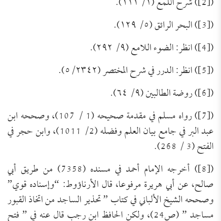
([2]) شرح اللمع (١/ ١١١).
([3]) البحر الرائق (٥/ ١٢٩).
([4]) انظر: الضوء اللامع (٩/ ٢٩٢).
([5]) انظر: الدرر في شرح المختصر (٥/٢٣٤٢).
([6]) روضة الطالبين (٩/ ٦٤).
([7]) رواه مسلم في مقدمة صحيحه (1 / 107)، وصححه ابن
عبد البر في جامع بيان العلم وفضله (2/ 1011)، وابن حجر في
الفتح (3 / 268).
([8]) أخرجه الإمام أحمد في مسنده (7358) من طريق أبي
صالح، عن أبي هريرة مرفوعا، قال الأرناؤوط: “وإسناده قوي”
وصححه الشيخ الألباني في كتاب ” تحذير الساجد من اتخاذ القبور
مساجد ” (ص24)، ولكن الحافظ ابن رجب قال عنه في ” فتح