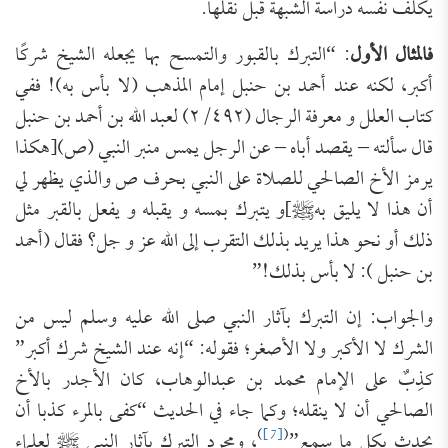
يكلف نفسه دراسة الشبهة قبل نقلها.
فالمثال الأول
: “التبرك بالقبور والتمسح بها يجعله الشيخ شركًا
أكبر، لكنه عند أحمد بن حنبل إمام المذهب (لا بأس به)! ففي
كتاب العلل و معرفة الرجال (٢/٤٩٢) لعبد الله بن أحمد بن حنبل
قال سألته – يقصد أباه – عن الرجل يمس منبر النبي (ص)[هكذا
يرمز الأخ الصالحي للصلاة على النبي بحرف ص والذي يظهر لي
أن هذا لا يليق بهﷺ]و يتبرك بمسه و يقبله و يفعل بالقبر مثل
ذلك أو نحو هذا يريد بذلك التقرب إلى الله عز و جل؟ فقال (أحمد
بن حنبل ): لا بأس بذلك!”
والجواب: إن التبرك بآثار النبي صلى الله عليه وسلم ليس من
الشرك لا الأكبر ولا الأصغر؛ فقوله: “إنه عند الشيخ شرك أكبر”
كذِبٌ على الإمام محمد بن عبدالوهاب، كان الأجدر بالأخ
الصالحي أن لا ينقله؛ وكما جاء في الحديث “كفى بالمرء كذبا أن
)
[7]
(
يحدث بكل ما سمع”
، ومجرد التبرك بآثار النبي ﷺ لعلماء