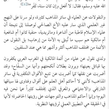
)
[6]
(
الله عليه وسلم، فقال: لا أفعل وإن كان سنة، كَفَر”
.
والنقولات عن العلماء في سائر المذاهب كثيرة، ولو سرنا على النهج
غير العلمي الذي سار عليه الأخ الصالحي لوصلنا إلى نتيجة أن
علماء الإسلام قاطبة من أشاعرة وماتريدية، حنفية كانوا أم شافعية
أم مالكية هم سبب ما تُبتلى به الأمة من إرهاب؛ بل النقول عن
الأئمة من مختلف المذاهب أكثر وأشهر مما هي عند السلفيين.
ولدي نقول عن علماء من أئمة المالكية في المغرب العربي يكفرون
بها قبائل بعينها؛ ويرون بطلان أنكحتهم وأنها من السفّاح؛ وقد
أضربت عن نقلها كما أضربت عن تتبع الأقوال التكفيرية في سائر
المذاهب؛ لأنني لا أحاكم أهل العلم على أقوال وفتاوى لها سياقها
التاريخي والاجتماعي والمعرفي الذي يختلف كثيراً عما نحن فيه
اليوم؛ وإنما أحاكم المذاهب والتوجهات على رؤيتها الحاضرة؛ لأنها
في الحقيقة هي التطبيق العملي لرؤيتها النظرية.