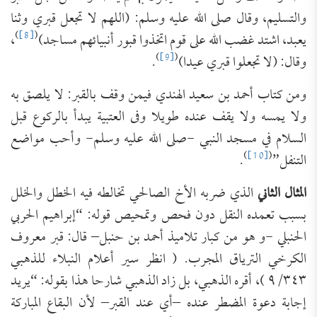
والتسليم، وقال صلى الله عليه وسلم: (اللهم لا تجعل قبري وثنا
)
[8]
(
يعبد، اشتد غضب الله على قوم اتخذوا قبور أنبيائهم مساجد)
،
)
[9]
(
وقال: (لا تجعلوا قبري عيدا)
.
ومن كتاب أحمد بن سعيد الهندي فيمن وقف بالقبر: لا يلصق به
ولا يمسه ولا يقف عنده طويلا وفى العتبية يبدأ بالركوع قبل
السلام في مسجد النبي -صلى الله عليه وسلم- وأحب مواضع
)
[10]
(
التنفل”
.
المثال الثاني
الذي ضربه الأخ الصالحي تخالطه فيه الخطل والخلل
بسبب تعمده النقل دون فحص وتمحيص قوله: “إبراهيم الحربي
الحنبلي -و هو من كبار تلاميذ أحمد بن حنبل– قال: قبر معروف
الكرخي الترياق المجرب. ( انظر سير أعلام النبلاء للذهبي
٩/٣٤٣ )، أقره الذهبي، بل زاد الذهبي شارحا هذا بقوله: “يريد
إجابة دعوة المضطر عنده –أي عند القبر– لأن البقاع المباركة