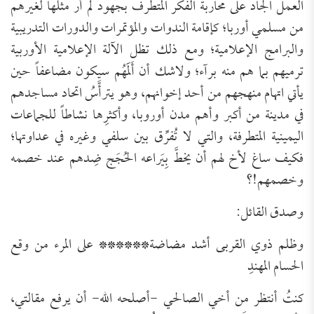
العمل الجاد على محاربة الفكر المتطرف بجهود لم أر مثلها لغيرهم
من مسلمي أوربا؛ كإقامة الندوات والمؤتمرات والدورات التدريبية
والبرامج الإعلامية؛ ومع ذلك تظل الآلة الإعلامية الأوربية
ترميهم بما هم منه برآء؛ ولاشك أن أَلَمَهُم سيكون مضاعفاً حين
يأتي اتهام منهجهم من أحد إخوانهم، وهو يترأَّسُ اتحاد مساجدهم
في مدينة من أكبر وأهم مدن أوروبا، وأكثرِها نشاطاً للجماعات
اليمينية المتطرفة، والتي لا تُفرِّق بين سلفي وغيره في عداوتها؛
فكيف ساغ لأخ لهم أن يخطَّ بِيَراعه الحُجَج ضِدهم عند خصمه
وخصمهم!؟
وصدق القائل:
وظلم ذوي القربى أشد مضاضة****** على المرء من وقع
الحسام المهندِ
كنتُ أنتظر من أخي الصالحي -أصلحه الله- أن يرفع مقالتي،