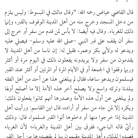
قال القاضي عياض رحمه الله: “وقال مالك في المبسوط: وليس يلزم
من دخل المسجد وخرج منه من أهل المدينة الوقوف بالقبر، وإنما
ذلك للغرباء. وقال فيه أيضا: لا بأس لمن قدم من سفر أو خرج إلى
سفر أن يقف على قبر النبي -صلى الله عليه وسلم- فيصلي عليه
ويدعو له ولأبي بكر وعمر، فقيل له: إن ناسا من أهل المدينة لا
يقدمون من سفر ولا يريدونه يفعلون ذلك في اليوم مرة أو أكثر
وربما وقفوا في الجمعة أو في الأيام المرة أو المرتين أو أكثر عند القبر
فيسلمون ويدعو ساعة، فقال لم يبلغني هذا عن أحد من أهل الفقه
ببلدنا وتركه واسع ولا يصلح آخر هذه الأمة إلا ما أصلح أولها
ولم يبلغني عن أول هذه الأمة وصدرها أنهم كانوا يفعلون ذلك:
ويكره إلا لمن جاء من سفر أو أراده، قال ابن القاسم: ورأيت أهل
المدينة إذا خرجوا منها أو دخلوها أتوا القبر فسلموا، قال: وذلك
رأيٌ قاله الباجي، ففرق بين أهل المدينة والغرباء؛ لأن الغرباء
قصدوا لذلك وأهل المدينة مقيمون بها لم يقصدوها من أجل القبر