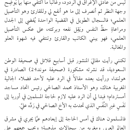
ليس من عادتي الإغراق في الردود، وغالباً ما أكتفي منها بما يُوضِح
وجهة النظر ثم أنصرف إلى ما هو أنفع لي وللقارئ وهو التأصيل
العلمي؛ فالسجال الطويل في القضية الواحدة يُفضي إلى الجدل
ومراعاةِ حظِّ النفس ويَقِل نفعه وبركته، على عكس التأصيل
العلمي، فهو يبني الكاتب والقارئ وتنتفي فيه شهوة العلو
والمغالبة.
لكنني رأيت مقاليَ المنشور قبل أسابيع قلائل في صحيفة الوطن
السعودية، قد نشرته مشكورة (صحيفة موند24) الصادرة في
هولندا، ورأيت بعده مقالاً في الرد عليه لأحد فضلاء الجالية
المغربية هناك، وهو الأستاذ محمد الصالحي رئيس اتحاد مساجد
أمستردام؛ فبدا لي أن الرد عليه لازم لحاجة المسلمين في أوربا إلى
نَفَسٍ غيرِ النَّفَسِ الذي تحدث به الأخ الصالحي في رَدِّه عليَّ.
فالمسلمون هناك في أمس الحاجة إلى إبعادهم عمَّا يجري في مشرق
العالم العربي ومغربه من سجالات مذهبية؛ ويجب جمعهم على