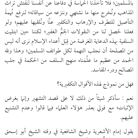
بالمسلمين؛ فلا تأخذنا الحماسة في دفاعنا عن أنفسنا لنُفتش تراث
المذاهب ونُخرج منها ما نشتهي وننزعه من سياقاته؛ لنرفع تُهمةَ
التأصيل للتطرف والإرهاب والتكفير عنَّا ونُلقيها عليهم؛ ولو
فعلنا لحصل لنا من النقولات الجَمُّ الغفير؛ لكننا حين ابتليت
السلفية بهذه الدعاية المغرضة من قِبَل أعداء الإسلام نرى أنه ليس
من المصلحة أن نجلب التهمة لكل طوائف المسلمين؛ وهذا ولله
الحمد من عظيم ما علَّمَناه منهج السلف من الحكمة في جلب
المصالح ودرء المفاسد.
فهل من نموذج لهذه الأقوال التكفيرية؟
نعم : سأذكر شيئاً من ذلك لا على قصد التشهير وإنما بغرض
الإثبات؛ مع قولي بعذر هؤلاء العلماء فيما قالوا وعدم التشنيع
عليهم.
يقول إمام الأشعرية وشيخ الشافعية في وقته الشيخ أبو إسحق