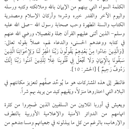
الكلمة السواء التي بينهم من الإيمان بالله وملائكته وكتبه ورسله
واليوم الآخر والقدر خيره وشره؛ وأركان الإسلام ومصدرية
الكتاب والسنة المطهرة وحب صحابة رسول الله -صلى الله عليه
وسلم- الذين أثنى عليهم القرآن جملة وتفصيلا، ورضي الله عنهم
في كتابه ووعدهم الحسنى، والدعاء لهم، عملاً بقوله تعالى:
{وَالَّذِينَ جَاءُوا مِنْ بَعْدِهِمْ يَقُولُونَ رَبَّنَا اغْفِرْ لَنَا وَلِإِخْوَانِنَا الَّذِينَ
سَبَقُونَا بِالْإِيمَانِ وَلَا تَجْعَلْ فِي قُلُوبِنَا غِلًّا لِلَّذِينَ آمَنُوا رَبَّنَا إِنَّكَ
رَءُوفٌ رَحِيمٌ } [الحشر: 10].
فالنظر إلى هذه المشتركات هو ما يُوحِّد صفَّهم لتعزيز مكانتهم في
البلاد التي اختاروها منزلاً، ويَقيهم كيد من يريد بهم شراً.
ويعيش في أوربا الملايين من السلفيين الذين ضَجِروا من كثرة
اتهامهم من الدوائر الأمنية والإعلامية الأوربية بالتطرف
والإرهاب، بالرغم من كل ما يبذلونه في جمعياتهم ومساجدهم من