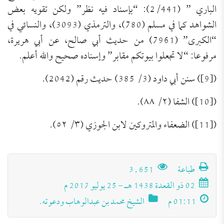
الباري ” (2/441): “بإسناد فيه نظر” ولكن تقويه بعض
الشواهد كما في مسلم (780)، والترمذي (3093)، والنسائي في
“الكبرى” (7961) من حديث أبي صالح، عن أبي هريرة،
مرفوعا: “لا تجعلوا بيوتكم مقابر” وإسناده صحيح والله أعلم.
([9]) سنن أبي داود (3/ 385) حديث رقم (2042).
([10]) الشفا (٢/ ٨٨).
([11]) الضعفاء والمتروكين لابن الجوزي (٣/ ٥٢).
تَعرِيف بكِتَاب (مجموعة الرَّسائل العقديَّة
للعلامة الشَّيخ محمد عبد الظَّاهر أبو
للتحميل كملف PDF اضغط على الأيقونة المعلومات
الفنية للكتاب: عنوان الكتاب: مجموعة الرَّسائل
طباعة
3٬651
السَّمح)
العقديَّة للعلامة الشَّيخ محمد عبد الظَّاهر أبو السَّمح.
02 ذو القعدة 1438 هـ - 25 يوليو 2017 م
اسم المؤلف: أ. د. عبد الله بن عمر الدميجي، أستاذ
العقيدة بكلية الدعوة وأصول الدين بجامعة أم القرى.
الحالة السلفية عند أوائل الصوفية
01:11 م
الشيخ محمد بن عبدالوهاب ودعوته.
رقم الطبعة وتاريخها: الطبعة الأولى في دار الهدي
النبوي بمصر ودار الفضيلة بالرياض، عام 1436هـ/
للتحميل كملف PDF اضغط على الأيقونة مقدمة: