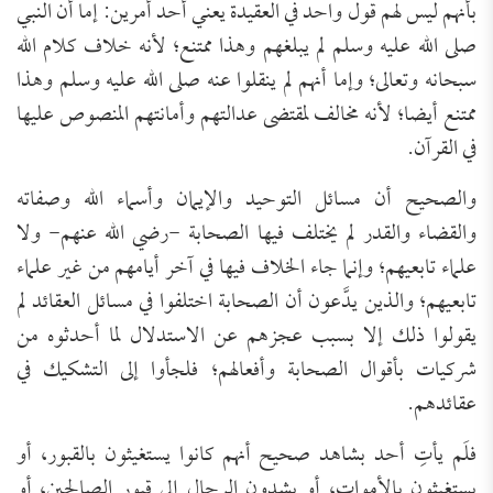
بأنهم ليس لهم قول واحد في العقيدة يعني أحد أمرين: إما أن النبي
صلى الله عليه وسلم لم يبلغهم وهذا ممتنع؛ لأنه خلاف كلام الله
سبحانه وتعالى؛ وإما أنهم لم ينقلوا عنه صلى الله عليه وسلم وهذا
ممتنع أيضا؛ لأنه مخالف لمقتضى عدالتهم وأمانتهم المنصوص عليها
في القرآن.
والصحيح أن مسائل التوحيد والإيمان وأسماء الله وصفاته
والقضاء والقدر لم يختلف فيها الصحابة -رضي الله عنهم- ولا
علماء تابعيهم؛ وإنما جاء الخلاف فيها في آخر أيامهم من غير علماء
تابعيهم؛ والذين يدَّعون أن الصحابة اختلفوا في مسائل العقائد لم
يقولوا ذلك إلا بسبب عجزهم عن الاستدلال لما أحدثوه من
شركيات بأقوال الصحابة وأفعالهم؛ فلجأوا إلى التشكيك في
عقائدهم.
فلَم يأتِ أحد بشاهد صحيح أنهم كانوا يستغيثون بالقبور، أو
يستغيثون بالأموات، أو يشدون الرحال إلى قبور الصالحين، أو