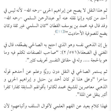
ثم هذا النقل لا يصح عن إبراهيم الحربي -رحمه الله- لأنه ليس في
أحد من كتبه وإنما نقله عنه أبو عبدالرحمن السلمي -رحمه الله-
وقد قال فيه محمد بن يوسف القطان “كان السلمي غير ثقة وكان
)
[11]
(
يضع للصوفية الأحاديث”
.
بل إن الذهبي نفسه وهو الذي احتج به الصالحي يضعِّفه، قال في
المغني في الضعفاء(٢/٥٧١): “صاحب المصنفات تكلم فيه وما
هو بالحجة …. وله في حقائق التفسير تحريف كثير”.
ثم يستمر الصالحي في النقل دون رويَّةٍ وعلم عن أحدهم قولَه
ساخرا “وعلى هذا لو كان أحمد بن حنبل و إبراهيم الحربي و
الذهبي معاصرين للشيخ محمد لكانوا بأقوالهم السابقة كفارا كفرا
أكبر ينقل عن الملة”.
فهذا كلام بعيد عن الفهم العلمي لأقوال السلف وأتباعهم؛ لأن