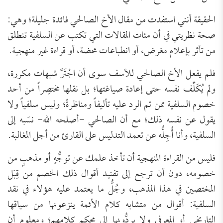
الحقيقة أنني استفدت من مقال الأخ الصالحي فائدة جليلة؛ وهي:
صحة نظريتي في أن مئات المقالات التي تكتب عن السلفية تنطلق
من تأثر بإعلام مغرض، أو انطباعات محضة، أو قراءة غير منهجية.
فلم يفعل الأخ الصالحي للأسف سوى أن اجْتَرَّ شبهات مكررة،
ولم يُكَلِّف نفسه حتى إعادة صياغتها؛ بل نقلها مختصِراً من أحد
خصوم السلفية ممن تم الرد عليه تأليفاً ومناظرةً؛ وليس سلفياً ولا
يقول عن نفسه ذلك؛ مع أن الصالحي -أصلحه الله- نسَبه إلى
السلفية، وأنا أُجِلُّه عن تعمد التدليس على القارئ من أجل المغالبة.
فليس من القراءة المنهجية أن تأخذ علمك عن توجُّهٍ أو مذهبٍ من
خصومه، دون أن ترجع إلى تفنيد أقوال ذلك الخصم من قِبَل
المختصين في هذا المذهب، وجُلُّ ما يعتمد عليه هؤلاء في نقد
السلفية: أقوال من متشابه كلام الأئمة ينزعونها من سياقها
التاريخي أو المعرفي ولا يردُّونها إلى محكم كلامهم؛ ومعلوم أن