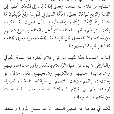
المتشابه من كلام الله سبحانه وتعالى إذا لم يُرَد إلى المحكم أفضى إلى
الفتنة والزيغ كما قال تعالى: {فَأَمَّا الَّذِينَ فِي قُلُوبِهِمْ زَيْغٌ فَيَتَّبِعُونَ مَا
تَشَابَهَ مِنْهُ ابْتِغَاءَ الْفِتْنَةِ وَابْتِغَاءَ تَأْوِيلِهِ} [آل عمران: 7] فكيف
بكلام بشر لهم واقعهم المختلف كثيراً عن واقعنا حين ننزع كلامهم
من سياقه، ولا نفهمه في ظل ظروف تاريخية ومعهود معرفي يختلف
كلياً عن ظروفنا ومعهودنا.
إننا لو اعتمدنا هذا المنهج من نزع كلام العلماء من سياقه المعرفي
والتاريخي لاتَّهمنا كل علماء الإسلام بالتكفير والإرهاب؛ صوفيتهم
وأشاعرتهم؛ حنفيتهم ومالكيتهم وشافعيتهم؛ فكل هؤلاء لو
بحثت في تراثهم ونزعت كلامهم من سياقاته التاريخية والمعرفية،
لوجدت لهم من الكلام ما يمكننا التعسف معه ونسبة ما يحدث
من تكفير وإرهاب إليه.
لكننا في دفاعنا عن المنهج السلفي نأخذ بسبيل المروءة والشفقة