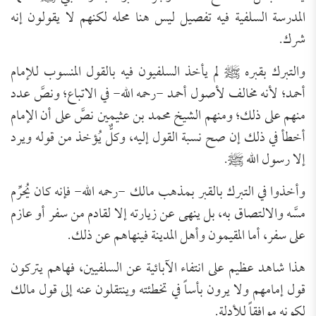
المدرسة السلفية فيه تفصيل ليس هنا محله لكنهم لا يقولون إنه
شرك.
والتبرك بقبره ﷺ لم يأخذ السلفيون فيه بالقول المنسوب للإمام
أحمد؛ لأنه مخالف لأصول أحمد -رحمه الله- في الاتباع؛ ونصَّ عدد
منهم على ذلك؛ ومنهم الشيخ محمد بن عثيمين نصَّ على أن الإمام
أخطأ في ذلك إن صح نسبة القول إليه، وكلٌّ يُؤخذ من قوله ويرد
إلا رسول الله ﷺ.
وأخذوا في التبرك بالقبر بمذهب مالك -رحمه الله- فإنه كان يُحرِّم
مسَّه والالتصاق به، بل ينهى عن زيارته إلا لقادم من سفر أو عازم
على سفر، أما المقيمون وأهل المدينة فينهاهم عن ذلك.
هذا شاهد عظيم على انتفاء الآبائية عن السلفيين، فهاهم يتركون
قول إمامهم ولا يرون بأساً في تخطئته وينتقلون عنه إلى قول مالك
لكونه موافقاً للأدلة.