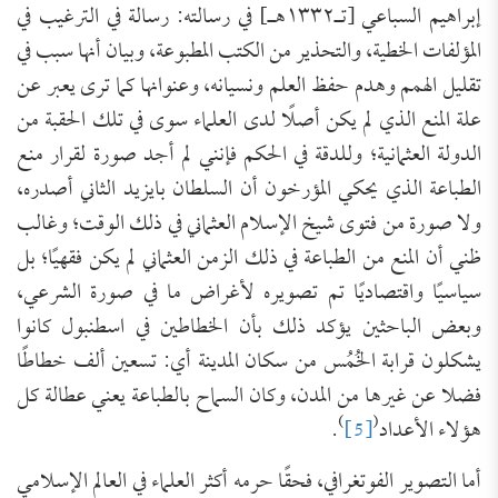
إبراهيم السباعي [تـ١٣٣٢هـ] في رسالته: رسالة في الترغيب في
المؤلفات الخطية، والتحذير من الكتب المطبوعة، وبيان أنها سبب في
تقليل الهمم وهدم حفظ العلم ونسيانه، وعنوانها كما ترى يعبر عن
علة المنع الذي لم يكن أصلًا لدى العلماء سوى في تلك الحقبة من
الدولة العثمانية؛ وللدقة في الحكم فإنني لم أجد صورة لقرار منع
الطباعة الذي يحكي المؤرخون أن السلطان بايزيد الثاني أصدره،
ولا صورة من فتوى شيخ الإسلام العثماني في ذلك الوقت؛ وغالب
ظني أن المنع من الطباعة في ذلك الزمن العثماني لم يكن فقهيًا؛ بل
سياسيًا واقتصاديًا تم تصويره لأغراض ما في صورة الشرعي،
وبعض الباحثين يؤكد ذلك بأن الخطاطين في اسطنبول كانوا
يشكلون قرابة الخُمُس من سكان المدينة أي: تسعين ألف خطاطًا
فضلا عن غيرها من المدن، وكان السماح بالطباعة يعني عطالة كل
)
(
هؤلاء الأعداد
[5]
.
أما التصوير الفوتغرافي، فحقًا حرمه أكثر العلماء في العالم الإسلامي