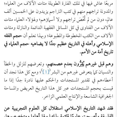
مربعًا عاش فيها في تلك الفترة الطويلة مئات الآلاف من العلماء؛
والمدونة تراجمهم منهم في كتب التراجم يزيدون على الخمسين ألف
عالم، دون من لم تُحْصَ تراجمهم ولا أسماؤهم؛ ولهؤلاء العلماء مئات
الآلاف من الفتاوى في كل المسائل الفقهية الدائمة والنازلة ومئات
الآلاف من الكتب المخطوطة والمطبوعة؛ وبهذا نعلم أن
حجم الفقه
الإسلامي وأهله في التاريخ عظيم جدًا لا يضاهيه حجم العلماء في
تاريخ أمة من الأمم.
وهم قبل غيرهم يُقِرُّون بعدم عصمتهم
، وتعرضهم للزلل والخطأ
)
(
والنسيان كما يتعرض غيرهم من البشر
[1]
؛ ومع كل هذا نجد أن
أخطاءهم في تقدير المستجدات والحكم عليها نادرة جدًا إذا ما
قيست بحجم المستجدات عبر كل هذا التاريخ العريض والمساحة
الجغرافية الشاسعة والإنتاج العلمي الزاخر.
فقد شهد التاريخ الإسلامي استقلال كل العلوم التجريبية عن
الفلسفة وأصبحت علومًا قائمة بذاتها ولها أهلها ومتخصصوها
،