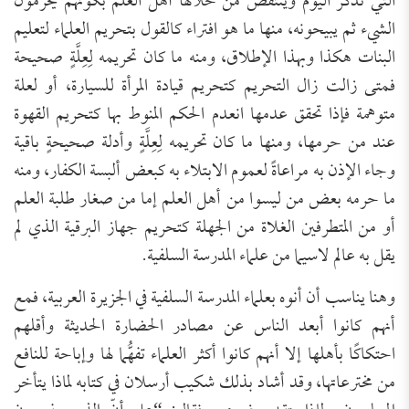
التي تُذكر اليوم وينتقص من خلالها أهل العلم بكونهم يحرمون
الشيء ثم يبيحونه، منها ما هو افتراء كالقول بتحريم العلماء لتعليم
البنات هكذا وبهذا الإطلاق، ومنه ما كان تحريمه لِعِلَّةٍ صحيحة
فمتى زالت زال التحريم كتحريم قيادة المرأة للسيارة، أو لعلة
متوهمة فإذا تحقق عدمها انعدم الحكم المنوط بها كتحريم القهوة
عند من حرمها، ومنها ما كان تحريمه لِعِلَّةٍ وأدلة صحيحةٍ باقية
وجاء الإذن به مراعاةً لعموم الابتلاء به كبعض ألبسة الكفار، ومنه
ما حرمه بعض من ليسوا من أهل العلم إما من صغار طلبة العلم
أو من المتطرفين الغلاة من الجهلة كتحريم جهاز البرقية الذي لم
يقل به عالم لاسيما من علماء المدرسة السلفية.
وهنا يناسب أن أنوه بعلماء المدرسة السلفية في الجزيرة العربية، فمع
أنهم كانوا أبعد الناس عن مصادر الحضارة الحديثة وأقلهم
احتكاكًا بأهلها إلا أنهم كانوا أكثر العلماء تفهُّما لها وإباحة للنافع
من مخترعاتها، وقد أشاد بذلك شكيب أرسلان في كتابه لماذا يتأخر