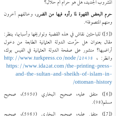
المشروب الجديد، هل هو حرام أم حلال؟
حرم البعض القهوة لما رأوه فيها من الضرر
، وخالفهم آخرون
ومنهم المتصوفة».
([5]) للباحثين نقاش في هذه القضية وتواريخها وأسبابها، ينظر:
مقال بعنوان هل حرَّمت الدولة العثمانية الطابعة من دخول
أراضيها؟ منشور على صفحة الدولة العثمانية في الفيس بوك،
وانظر:
،
http://www.turkpress.co/node/20438
https://www.ida2at.com/the-printing-press-
and-the-sultan-and-sheikh-of-islam-in-
ottoman-history/
([6]) متفق عليه، صحيح البخاري (5950)، صحيح
مسلم(98).
([7]) متفق عليه، صحيح البخاري (5963)، صحيح