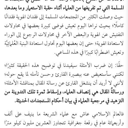
المسلمة التي تم تفريغها من العلماء أثناء حقبة الاستعمار وما بعدها،
حيث وصلت الكثير من المجتمعات المسلمة إلى فقدان الهوية فقدانًا
كاملًا؛ بحيث نراها اليوم تعيش فوضى كبيرة بعضها في محاولات
التفتيش عن الهوية والبعض الآخر في محاولات الرجوع إلى الوراء
لاستعادة الهوية؛ حتى إن بعضها اليوم تحاول استعادة البنية العُلمائِيَّة
وتعيش اضطرابًا كبيرًا في هذه المساعي.
حقًا: إن ضرب الأمثلة سيفيدنا في توضيح هذه الحقيقة كثيرًا؛
لكنني سأستعيض عنه ببصيرة القارئ وحسن تأمله لما يقع حوله؛
لأنني لا أريد أن ينشغل القارئ عن رسالة المقال بمناقشة الأمثلة؛
ورسالةُ المقال هي إنصاف العلماء
،
وإسقاط ثمرة تلك التدوينة من
التزهيد في مرجعية العلماء في بيان أحكام المستجدات الحديثة.
فالعالم الإسلامي عاش مع علماء الشريعة ما ينيف على ألف
وأربعمائة عام في رقعة جغرافية تتجاوز العشرين مليون كيلو مترًا