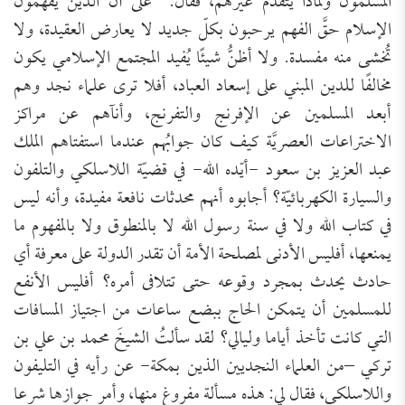
المسلمون ولماذا يتقدم غيرهم، فقال: “على أنّ الذين يفهمون
الإسلام حقَّ الفهم يرحبون بكلّ جديد لا يعارض العقيدة، ولا
تُخشى منه مفسدة. ولا أظنُّ شيئًا يُفيد المجتمع الإسلامي يكون
مخالفًا للدين المبني على إسعاد العباد، أفلا ترى علماء نجد وهم
أبعد المسلمين عن الإفرنج والتفرنج، وأنآهم عن مراكز
الاختراعات العصريَّة كيف كان جوابُهم عندما استفتاهم الملك
عبد العزيز بن سعود -أيّده الله- في قضيّة اللاسلكي والتلفون
والسيارة الكهربائيّة؟ أجابوه أنهم محدثات نافعة مفيدة، وأنه ليس
في كتاب الله ولا في سنة رسول الله لا بالمنطوق ولا بالمفهوم ما
يمنعها، أفليس الأدنى لمصلحة الأمة أن تقدر الدولة على معرفة أي
حادث يحدث بمجرد وقوعه حتى تتلافى أمره؟ أفليس الأنفع
للمسلمين أن يتمكن الحاج ببضع ساعات من اجتياز المسافات
التي كانت تأخذ أياما وليالي؟ لقد سألتُ الشيخَ محمد بن علي بن
تركي –من العلماء النجديين الذين بمكة- عن رأيه في التليفون
واللاسلكي، فقال لي: هذه مسألة مفروغ منها، وأمر جوازها شرعا