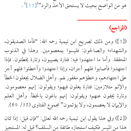
)
(
هو من الواضح بحيث لا يستحق الأخذَ والرد”
[11]
.
ــــــــــــــــــــــــــــ
(المراجع)
([1]) ومن ذلك تصريح ابن تيمية رحمه الله: “فأما الصديقون،
والشهداء؛ والصالحون: فليسوا بمعصومين. وهذا في الذنوب
المحققة. وأما ما اجتهدوا فيه: فتارة يصيبون، وتارة يخطئون. فإذا
اجتهدوا فأصابوا فلهم أجران، وإذا اجتهدوا وأخطئوا فلهم أجر
على اجتهادهم، وخطؤهم مغفور لهم. وأهل الضلال يجعلون الخطأ
والإثم متلازمين: فتارة يغلون فيهم؛ ويقولون: إنهم معصومون.
وتارة يجفون عنهم؛ ويقولون: إنهم باغون بالخطأ. وأهل العلم
والإيمان لا يعصمون، ولا يؤثمون” مجموع الفتاوى (35/ 69).
([2]) وفي هذا يقول ابن تيمية رحمه الله تعالى: “فإن قيل: إذا كان
هذا من الميسر فكيف استجازه طائفة من السلف؟ قيل له: المستجيز