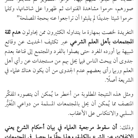
صورهم، حرموا مشاهدة القنوات ثم ظهروا على شاشاتها، وكلما
حرموا شيئا جديدًا لم يلبثوا أن تراجعوا عنه بحجة المصلحة”
التغريدة لخصت بمهارة ما يتداوله الكثيرون ممن يحاولون
هدم ثقة
المجتمعات بأهل العلم الشرعي
عبر تكثيف الحديث عن وقائع
شبيهة بما أورده المغرد حتى يصلوا بالفرد والمجتمع إلى قناعة بعدم
جدوى أن يبحث الناس فيما يحل بهم من مستجدات عن رأي أهل
العلم وربما رأى بعضهم عدم الجدوى من أن يكون هناك علماء في
الشريعة أصلًا.
ومثل هذه النتيجة المطلوبة من أخطر ما يُمكن أن يتصوره المفكِّر
المنصف مما يُمكن أن يحل بالمجتمعات المسلمة من دواعي التَّغَيُّر
السلبي والانتكاس على الأعقاب.
وذلك:
أن سقوط مرجعية العلماء في بيان أحكام الشرع يعني
الانفلات عن الشرع بالكلية، وهذا حقًا ما حصل في المجتمعات