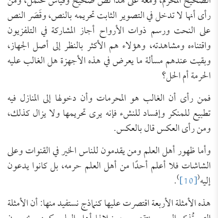
الصحيح المُحَرِّم، ومعه على هذا نص صحيح وقياس محتمل، ومن
رأى أنها لا تدخل في التصوير الثابت تحريمه بالنص، وقَصَر النص
على النحت ورسم ذوات الأرواح أجاز المشاركة في التلفزيون
واقتناءه ومشاهدته، وهؤلاء هم الأكثر بالنظر إلى أصل الجهاز،
وبقيت عندهم مسألة ما يعرض في هذه الأجهزة هل الغالب عليه
الحرمة أم الحل؟
فمن رأى أن الغالب هو المحرمات وأن دخولها إلى المنازل فيه
تطبيع للمنكر وإفساد للنشء فإنه يرى تحريمها ولا يزال كذلك،
ومن رأى العكس قال بالعكس.
وأما ظهور أهل العلم ومن يقدمون للناس الخير في القنوات وعلى
الشاشات فلا أعلم أحدًا من أهل العلم حرمه، بل كانوا يدعون
)
(
إليه
[10]
.
هذه الأمثلة الأربعة اقتصرت عليها كنماذج نستفيد منها: أن الأمثلة