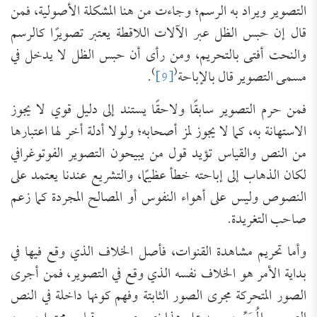
التصوير ويراد به الرسم؛ وجاءت من هنا المشكلة الأصولية، فمن
قال إن حبس الظل عبر الآلات اللاقطة يعتبر تصويرًا كالرسم
والنحت أفتى بالتحريم، ومن رأى أن حبس الظل لا يدخل في
)
(
مسمى التصوير قال بالإباحة
[9]
.
فمن حرم التصوير سابقًا ولاحقًا يستند إلى دليل قوي لا يجوز
الاستهانة به، كما لا يجوز لمز أصحابه؛ ولولا أدلة أخر لها اعتبارها
من النص والقياس تؤيد قول من يبيحون التصوير الفوتوغرافي
لكان الذهاب إلى إباحته خطأ عظيمًا، والتشريع عندنا يعتمد على
النصوص وليس على أهواء النفوس أو المصالح المجردة كما زعم
صاحب التغريدة.
وأما تحريم مشاهدة القنوات، فأصل الخلاف الذي وقع فيها في
بداية الأمر هو الخلاف نفسه الذي وقع في التصوير، فمن أجرى
الصور المتحركة مجرى الصور الثابتة وفهم كونها داخلة في النص