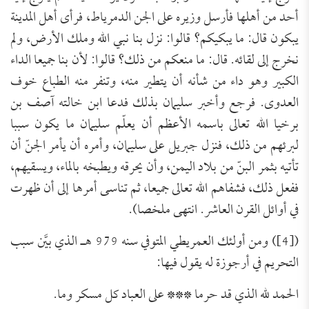
أحد من أهلها فأرسل وزيره على الجن الدمرياط، فرأى أهل المدينة
يبكون قال: ما يبكيكم؟ قالوا: نزل بنا نبي الله وملك الأرض، ولم
نخرج إلى لقائه. قال: ما منعكم من ذلك؟ قالوا: لأن بنا جميعا الداء
الكبير وهو داء من شأنه أن يتطير منه، وتنفر منه الطباع خوف
العدوى. فرجع وأخبر سليمان بذلك فدعا ابن خالته آصف بن
برخيا الله تعالى باسمه الأعظم أن يعلّم سليمان ما يكون سببا
لبرئهم من ذلك، فنزل جبريل على سليمان، وأمره أن يأمر الجنّ أن
تأتيه بثمر البنّ من بلاد اليمن، وأن يحرقه ويطبخه بالماء، ويسقيهم،
ففعل ذلك، فشفاهم الله تعالى جميعا، ثم تناسى أمرها إلى أن ظهرت
في أوائل القرن العاشر. انتهى ملخصا).
([4]) ومن أولئك العمريطي المتوفي سنه 979 هـ الذي بيَّن سبب
التحريم في أرجوزة له يقول فيها:
الحمد لله الذي قد حرما *** على العباد كل مسكر وما.