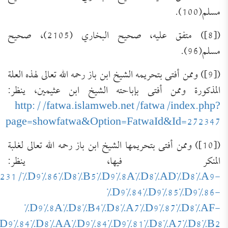
مسلم(100).
([8]) متفق عليه، صحيح البخاري (2105)، صحيح
مسلم(96).
([9]) وممن أفتى بتحريمه الشيخ ابن باز رحمه الله تعالى لهذه العلة
المذكورة وممن أفتى بإباحته الشيخ ابن عثيمين، ينظر:
http://fatwa.islamweb.net/fatwa/index.php?
page=showfatwa&Option=FatwaId&Id=272347
([10]) وممن أفتى بتحريمها الشيخ ابن باز رحمه الله تعالى لغلبة
المنكر فيها، ينظر:
was/3231/%D9%86%D8%B5%D9%8A%D8%AD%D8%A9-
%D9%84%D9%85%D9%86-
%D9%8A%D8%B4%D8%A7%D9%87%D8%AF-
D9%84%D8%AA%D9%84%D9%81%D8%A7%D8%B2