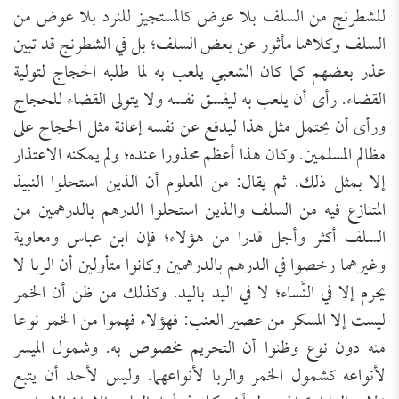
للشطرنج من السلف بلا عوض كالمستجيز للنرد بلا عوض من
السلف وكلاهما مأثور عن بعض السلف؛ بل في الشطرنج قد تبين
عذر بعضهم كما كان الشعبي يلعب به لما طلبه الحجاج لتولية
القضاء. رأى أن يلعب به ليفسق نفسه ولا يتولى القضاء للحجاج
ورأى أن يحتمل مثل هذا ليدفع عن نفسه إعانة مثل الحجاج على
مظالم المسلمين. وكان هذا أعظم محذورا عنده؛ ولم يمكنه الاعتذار
إلا بمثل ذلك. ثم يقال: من المعلوم أن الذين استحلوا النبيذ
المتنازع فيه من السلف والذين استحلوا الدرهم بالدرهمين من
السلف أكثر وأجل قدرا من هؤلاء؛ فإن ابن عباس ومعاوية
وغيرهما رخصوا في الدرهم بالدرهمين وكانوا متأولين أن الربا لا
يحرم إلا في النَّساء؛ لا في اليد باليد. وكذلك من ظن أن الخمر
ليست إلا المسكر من عصير العنب: فهؤلاء فهموا من الخمر نوعا
منه دون نوع وظنوا أن التحريم مخصوص به. وشمول الميسر
لأنواعه كشمول الخمر والربا لأنواعهما. وليس لأحد أن يتبع