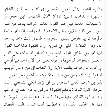
وذكره الشيخ جمال الدين القاسمي في كتابه رسالة في الشاي
والقهوة والدخان (ص: 18): “قال الشهاب ابن حجر في
الاستيعاب حدث قبيل هذا القرن العاشر شراب يتخذ من قشر
البن يسمى ذلك القهوة وطال الاختلاف فيه والحق ان ذاتها مباحة
مالم يقترن بها عارض يقتضى التحريم واطال في ذلك واطاب رحمه
الله. وقال العلامة الخليلي في فتاويه: واما القهوة فخلاصة القول
فيها انها من الجائز تناوله المباح شربه كسائر المباحات مثل اللبن
والعسل ونحوهما لدخولها في قوله تعالى: قل لاي اجد فيما أُوحي
الي محرما على طاعم يطعمه الآية. ولا التفات الى من ادعى تحريمها
فدعواه في ذلك اوهن من بيت العنكبوت. وللشيخ فخر الدين ابي
بكر بن شرف الدين اسمعيل بن ابي يزيد المكي الشافعي رسالة
سماها: (اثارة النخوة بحكم القهوة) عارض بها من الف في حرمتها
وله ايضاً رسالة اكبر منها سماها: (اجابة الدعوة بنصرة القهوة) رد
فيها على الحكيم الكازروني وخطيب المدينة شمس الدين القطان