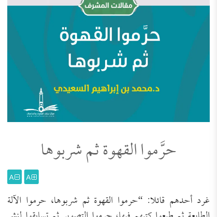
حرَّموا القهوة ثم شربوها
A
A
غرد أحدهم قائلا: “حرموا القهوة ثم شربوها، حرموا الآلة
الطابعة ثم طبعوا كتبهم فيها، حرموا التصوير ثم تسابقوا لنشر