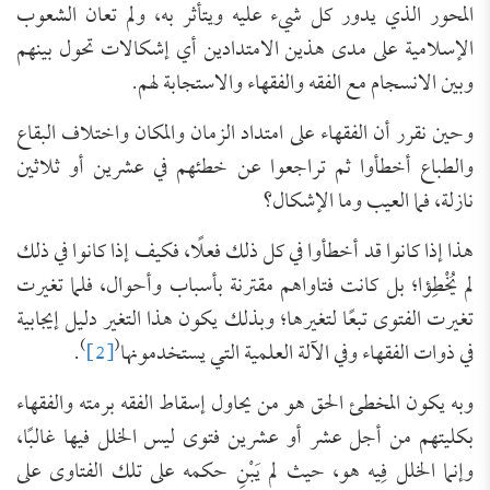
المحور الذي يدور كل شيء عليه ويتأثر به، ولم تعان الشعوب
الإسلامية على مدى هذين الامتدادين أي إشكالات تحول بينهم
وبين الانسجام مع الفقه والفقهاء والاستجابة لهم.
وحين نقرر أن الفقهاء على امتداد الزمان والمكان واختلاف البقاع
والطباع أخطأوا ثم تراجعوا عن خطئهم في عشرين أو ثلاثين
نازلة، فما العيب وما الإشكال؟
هذا إذا كانوا قد أخطأوا في كل ذلك فعلًا، فكيف إذا كانوا في ذلك
لم يُخْطِؤا؛ بل كانت فتاواهم مقترنة بأسباب وأحوال، فلما تغيرت
تغيرت الفتوى تبعًا لتغيرها؛ وبذلك يكون هذا التغير دليل إيجابية
)
(
في ذوات الفقهاء وفي الآلة العلمية التي يستخدمونها
[2]
.
وبه يكون المخطئ الحق هو من يحاول إسقاط الفقه برمته والفقهاء
بكليتهم من أجل عشر أو عشرين فتوى ليس الخلل فيها غالبًا،
وإنما الخلل فِيه هو، حيث لم يَبْنِ حكمه على تلك الفتاوى على