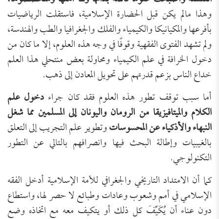
وهذا مالم يكن قبل الحضارة الإسلامية، فاستقلت الرياضيات
بأفرعها والمكيانيكا والكيمياء والفلك والجغرافيا والطب والهندسة،
ولم تشهد الفتوى الفقهية وقوفًا في وجه هذه العلوم، إلا ما كان من
دخول الخرافة في علم الكيمياء ومحاولة بعض منتحلي هذا العلم
خداع الناس بزعم قدرتهم على تحويل المعادن إلى ذهب.
أما سبب توقف تطور هذه العلوم فقد كان جراء
دخول علم
الكلام والميتافيزيقا من الرومان واليونان إلى المسلمين مما شغل
النبهاء والأذكياء عن المحسوسات
وتطوير علم التجريب إلى التعلق
بالغيبيات وإطالة البحث فيها وانصرافهم بالتالي عن التطور
التكنولوجي.
كما أن الامتداد التاريخي والجغرافي للأمة الإسلامية أدخل الفقه
الإسلامي في أمم وشعوب وعادات وطبائع لا حصر لها، واستطاع
دون عناء أن يُكَيِّفَ كل ذلك أو يتكيف معه مع اتخاذه وضع