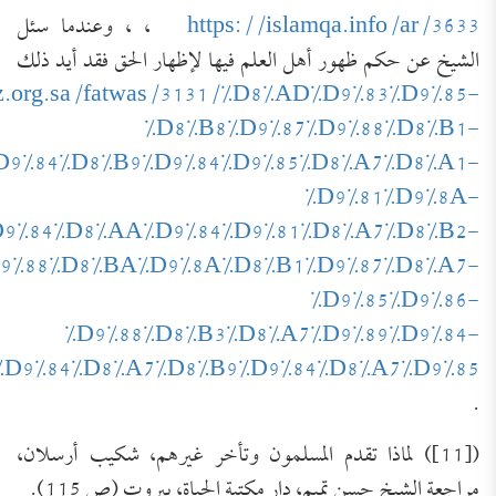
https://islamqa.info/ar/3633
،
، وعندما سئل
الشيخ عن حكم ظهور أهل العلم فيها لإظهار الحق فقد أيد ذلك
baz.org.sa/fatwas/3131/%D8%AD%D9%83%D9%85-
%D8%B8%D9%87%D9%88%D8%B1-
D9%84%D8%B9%D9%84%D9%85%D8%A7%D8%A1-
%D9%81%D9%8A-
9%84%D8%AA%D9%84%D9%81%D8%A7%D8%B2-
9%88%D8%BA%D9%8A%D8%B1%D9%87%D8%A7-
%D9%85%D9%86-
%D9%88%D8%B3%D8%A7%D9%89%D9%84-
%D9%84%D8%A7%D8%B9%D9%84%D8%A7%D9%85
.
([11]) لماذا تقدم المسلمون وتأخر غيرهم، شكيب أرسلان،
مراجعة الشيخ حسن تميم، دار مكتبة الحياة، بيروت (ص 115).