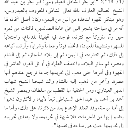
(1/ 115): “أبو بكر الشاذلي العيدروسي: أبو بكر بن عبد الله
الشيخ الصالح العارف بالله تعالى الشاذلي، المعروف بالعيدروس،
وهو مبتكر القهوة المتخذة من البن من اليمن، وكان أصل اتخاذه لها
أنه مر في سياحته بشجر البن على عادة الصالدين، فاقتات من ثمره
حين رآه متروكاً مع كثرته، فوجد فيه تجفيفاً للدماغ، واجتلاباً
للسهر، وتنشيطاً للعبادة، فاتخذه قوتاً وطعاماً وشراباً، وأرشد أتباعه
إلى ذلك، ثم انتشرت في اليمن، ثم إلى بلاد الحجاز، ثم إلى الشام
ومصر، ثم سائر البلاد، واختلف العلماء في أوائل القرن العاشر في
القهوة وفي أمرها حتى ذهب إلى تحريمها جماعة ترجح عندهم أنها
مضرة، وآخر من ذهب إليه بالشام والد شيخنا الشيخ شهاب
الدين العيثاوي، ومن الحنفية بها القطب بن سلطان، وبمصر الشيخ
أحمد بن أحمد بن عبد الحق السنباطي تبعاً لأبيه، والأكثرون ذهبوا
إلى أنها مباحة، وقد انعقد الإجماع بعد من ذكرناه على ذلك، وأما ما
ينضم إليها من المحرمات فلا شبهة في تحريمه، ولا يتعدى تحريمه
إلى تحريمها حيث هي مباحة في نفسها”.