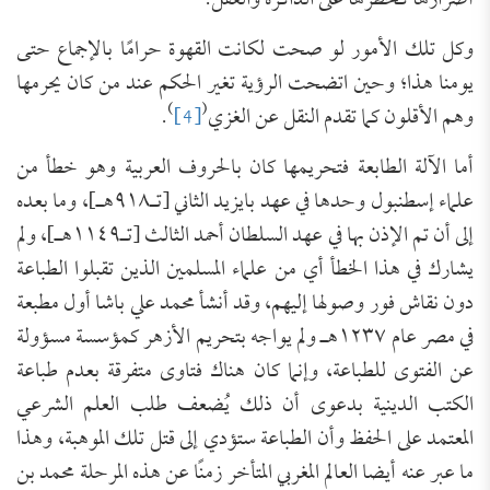
أضرارها كخطرها على الذاكرة والعقل.
وكل تلك الأمور لو صحت لكانت القهوة حرامًا بالإجماع حتى
يومنا هذا؛ وحين اتضحت الرؤية تغير الحكم عند من كان يحرمها
)
(
وهم الأقلون كما تقدم النقل عن الغزي
[4]
.
أما الآلة الطابعة فتحريمها كان بالحروف العربية وهو خطأ من
علماء إسطنبول وحدها في عهد بايزيد الثاني [تـ٩١٨هـ]، وما بعده
إلى أن تم الإذن بها في عهد السلطان أحمد الثالث [تـ١١٤٩هـ]، ولم
يشارك في هذا الخطأ أي من علماء المسلمين الذين تقبلوا الطباعة
دون نقاش فور وصولها إليهم، وقد أنشأ محمد علي باشا أول مطبعة
في مصر عام ١٢٣٧هـ ولم يواجه بتحريم الأزهر كمؤسسة مسؤولة
عن الفتوى للطباعة، وإنما كان هناك فتاوى متفرقة بعدم طباعة
الكتب الدينية بدعوى أن ذلك يُضعف طلب العلم الشرعي
المعتمد على الحفظ وأن الطباعة ستؤدي إلى قتل تلك الموهبة، وهذا
ما عبر عنه أيضا العالم المغربي المتأخر زمنًا عن هذه المرحلة محمد بن