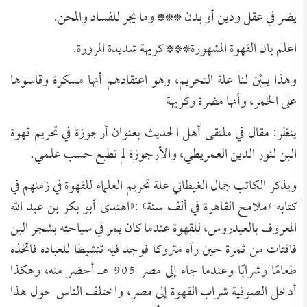
يضر في عقل ودين أو بدن *** وما يجر للفساد والمحن.
اعلم بان القهوة المشهورة*** كريهة شديدة المرورة.
وهذا يبيِّن لنا علة التحريم، وهو اعتقادهم أنها مسكرة وقاسوها
على الخمر، وأنها مضرة وكريهة
ينظر: مقال في ملتقى أهل الحديث بعنوان أرجوزة في تحريم قهوة
البن لنور الدين العمريطي، والأرجوزة لم تطبع حسب علمي.
ويذكر الكاتب جمال الغيطاني علة تحريم العلماء للقهوة في زمنهم في
كتابه «ملامح القاهرة في ألف سنة» :«اهتدى أبو بكر بن عبد الله
المعروف بالعيدروس، للقهوة عندما كان يمر في سياحته بشجر البن
فاقتات من ثمرة حين رآه متروكا فوجد فيه تنشيطا للعباده فاتخذه
طعامًا وشرابًا وعندما جاء إلى مصر 905 هـ أحضر منه، وهكذا
أدخل الصوفية شراب القهوة إلى مصر، واختلف الناس حول هذا