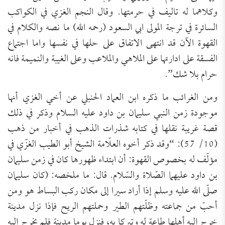
وكلاهما له تاليف في حرمتها. وقال النجم الغزي في الكواكب
السائرة في ترجة المولى ابي السعود (رحمه الله) ما نصه والكلام في
القهوة الآن قد انتهى الاتفاق على حلها في نفسها واما اجتماع
الفسقة على ادارتها على الملاهي والملاعب وعلى الغيبة والنميمة فانه
حرام بلا شك”.
ومن الغرائب ما ذكره ابن العماد الحنبلي عن أخي الغزي أنها
موجودة زمن النبي سليمان بن داود عليه السلام وذكر في ذلك
قصة غريبة نقلها في كتابه شذرات الذهب في أخبار من ذهب
(10/ 57): “وقد ذكر أخوه العلّامة الشيخ أبو الطيب الغزّي في
مؤلّف له بخصوص القهوة: أن ابتداء ظهورها كان في زمن سليمان
بن داود عليهما الصّلاة والسّلام. قال: ما ملخصه: (كان سليمان
صلّى الله عليه وسلم إذا أراد سيرا إلى مكان ركب البساط هو ومن
أحبّ من جماعته وظلّتهم الطير وحملتهم الريح فإذا نزل مدينة
خرج إليه أهلها طاعة له وتبركا به، فنزل يوما مدينة فلم يخرج إليه