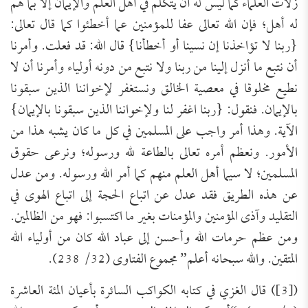
زلات العلماء كما ليس له أن يتكلم في أهل العلم والإيمان إلا بما هم
له أهل؛ فإن الله تعالى عفا للمؤمنين عما أخطئوا كما قال تعالى:
{ربنا لا تؤاخذنا إن نسينا أو أخطأنا} قال الله: قد فعلت. وأمرنا
أن نتبع ما أنزل إلينا من ربنا ولا نتبع من دونه أولياء وأمرنا أن لا
نطيع مخلوقا في معصية الخالق ونستغفر لإخواننا الذين سبقونا
بالإيمان. فنقول: {ربنا اغفر لنا ولإخواننا الذين سبقونا بالإيمان}
الآية. وهذا أمر واجب على المسلمين في كل ما كان يشبه هذا من
الأمور. ونعظم أمره تعالى بالطاعة لله ورسوله؛ ونرعى حقوق
المسلمين؛ لا سيما أهل العلم منهم كما أمر الله ورسوله. ومن عدل
عن هذه الطريق فقد عدل عن اتباع الحجة إلى اتباع الهوى في
التقليد وآذى المؤمنين والمؤمنات بغير ما اكتسبوا: فهو من الظالمين.
ومن عظم حرمات الله وأحسن إلى عباد الله كان من أولياء الله
المتقين. والله سبحانه أعلم” مجموع الفتاوى (32/ 238).
([3]) قال الغزي في كتابه الكواكب السائرة بأعيان المئة العاشرة