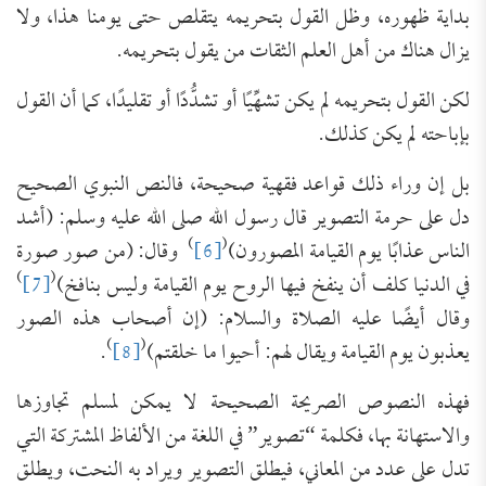
بداية ظهوره، وظل القول بتحريمه يتقلص حتى يومنا هذا، ولا
يزال هناك من أهل العلم الثقات من يقول بتحريمه.
لكن القول بتحريمه لم يكن تشهِّيًا أو تشدُّدًا أو تقليدًا، كما أن القول
بإباحته لم يكن كذلك.
بل إن وراء ذلك قواعد فقهية صحيحة، فالنص النبوي الصحيح
دل على حرمة التصوير قال رسول الله صلى الله عليه وسلم: (أشد
)
(
الناس عذابًا يوم القيامة المصورون)
[6]
وقال: (من صور صورة
)
(
في الدنيا كلف أن ينفخ فيها الروح يوم القيامة وليس بنافخ)
[7]
وقال أيضًا عليه الصلاة والسلام: (إن أصحاب هذه الصور
)
(
يعذبون يوم القيامة ويقال لهم: أحيوا ما خلقتم)
[8]
.
فهذه النصوص الصريحة الصحيحة لا يمكن لمسلم تجاوزها
والاستهانة بها، فكلمة “تصوير” في اللغة من الألفاظ المشتركة التي
تدل على عدد من المعاني، فيطلق التصوير ويراد به النحت، ويطلق