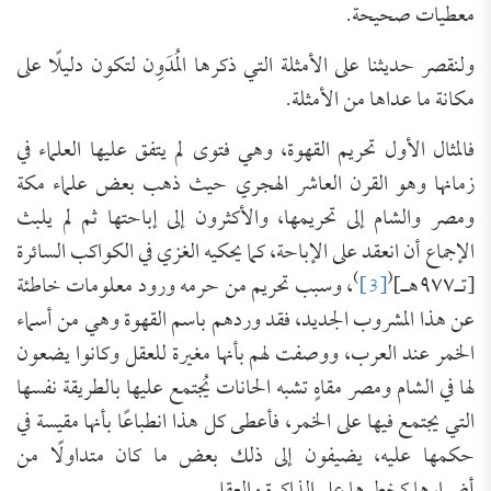
معطيات صحيحة.
ولنقصر حديثنا على الأمثلة التي ذكرها المُدَوِن لتكون دليلًا على
مكانة ما عداها من الأمثلة.
فالمثال الأول تحريم القهوة، وهي فتوى لم يتفق عليها العلماء في
زمانها وهو القرن العاشر الهجري حيث ذهب بعض علماء مكة
ومصر والشام إلى تحريمها، والأكثرون إلى إباحتها ثم لم يلبث
الإجماع أن انعقد على الإباحة، كما يحكيه الغزي في الكواكب السائرة
)
(
[تـ٩٧٧هـ]
[3]
، وسبب تحريم من حرمه ورود معلومات خاطئة
عن هذا المشروب الجديد، فقد وردهم باسم القهوة وهي من أسماء
الخمر عند العرب، ووصفت لهم بأنها مغيرة للعقل وكانوا يضعون
لها في الشام ومصر مقاهٍ تشبه الحانات يُجتمع عليها بالطريقة نفسها
التي يجتمع فيها على الخمر، فأعطى كل هذا انطباعًا بأنها مقيسة في
حكمها عليه، يضيفون إلى ذلك بعض ما كان متداولًا من