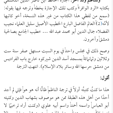
وللناظم ولد آخر
:
أجازه الحافظ ابن ناصر الدين الدمشقي
بكتابه «الرد الوافر», وكتب تلك الإجازة بخطه, وترجمه فيها بقوله:
(سمع من لفظي هذا الكتاب من غير هذه النسخة، أخو كاتبها
لأمِّه
(
2), العالم الفاضل البارع الخطيب الأصيل سليل العلماء نجيب
الفضلاء جمال الدين أبو محمد عبد الله … خطيب الجامع بصالحية
دمشق, وآخرون.
وصح ذلك في مجلس واحد, في يوم السبت مستهل صفر سنة ست
وثلاثين وثمانمائة, بمسجد أسد الدين شيركوه خارج باب الفراديس
من دمشق حرسها الله وسائر بلاد الإسلام). انتهت الترجمة
أقول:
هذا ما كنتُ كتبتُه أولاً في ترجمة الناظم, ظانًّا أنه هو هو, فإني لم أجد
أحدًا من أهل هذه الطبقة ممن هو موصوف بشهاب الدين وكنيته
أبو العباس, واسمه أحمد, واسم أبيه علوي (وكنت أراه ترخيمًا لا