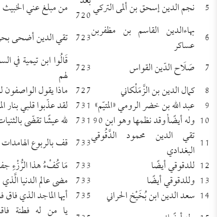
بعد
5
نجم الدين إسحق بن ألمى التركي
من مبلغ عني الخبيث م
720
بهاءالدين القاسم بن مظفربن
6
723
تقي الدين أضحى بحر
عساكر
قَالُوا ابن تيمية في ا
7
صَلَاح الدّين القواس
723
لهم
8
كمال الدين بن الزَّمَلْكاني
727
ماذا يقول الواصفون له
9
عبد الله بن خضر الرومي «المتيّم»
731
لقد عذّبوا قلبي بنار الم
10
وله أيضًا, وقد نظمها وهو ابن 90
731
لله عيشًا تقضّى بالثنيات
تقي الدين محمود الدَّقُوقي
11
733
قف بالربوع الهامدات وع
البغدادي
12
للدقوقي أيضًا
733
مَا كُفْءُ هذا الرُّزْءِ 
13
وللدقوقي أيضًا
733
مضى عالم الدنيا الَّذي عَز
14
سعد الدين ابن بُخَيْخ الحراني
735
أيها الماجد الذي فاق فخ
يا من له فطنة فا