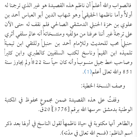
فالصواب والله أعلم, أن ناظم هذه القصيدة هو غير الذي ترجمنا له
أولاً, وأما ناظمها الحقيقي, وهو شهاب الدين أبو العباس أحمد بن
علوي بن حمزة الحنبلي الدمشقي الصالحي فلم نقف له حتى الآن
على ترجمة, غير أننا عرفنا من مؤلفَيه ومنتسخاته, أنه عالم سلفي أثري
حنبلي, محب للحديث وللإمام أحمد بن حنبل, وللتقي ابن تيمية,
تلميذه ابن القيم, وناسخ لكتب السلفيين كالطبري وابن كثير,
وصاحب خط جميل منسوب, وأنه كان حياً سنة 822, ولم يجاوز سنة
851 والله تعالى أعلم
(1)
.
وصف النسخة الخطية:
وقفتُ على هذه القصيدة ضمن مجموعٍ محفوظ في المكتبة
الوطنية بدمشق حرسها الله برقم [3776], 20ق.
والظاهر أنها مكتوبة في حياة ناظمها, لقول الناسخ في أولها بعد ذكر
اسم الناظم: (فسح الله تعالى في مدّته).