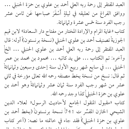
العبد المفتقر إلى رحمة ربه العلي أحمد بن علوي بن حمزة الحنبلي …
ووافق الفراغ من تعليقه في ليلةٍ أَسْفَرَ صباحها عَن ثامن عشر
رجب الفرد سنة خمس عشرة وثمانمائة.
كتاب «غاية المرام والإرادة المختار من مفتاح دار السعادة» لابن قيم
الجوزية, تصنيف أحمد بن علوي الحنبلي (نسخة برنستون), أوله: قال
العبد المفتقر إلى رحمة ربه العلي أحمد بن علوي الحنبلي … الخ,
وآخره: تم الكتاب … على يد كاتبه … محمود بن محمد بن عمر
الحنبلي … في سابع شهر ربيع الأول سنة إحدى وسبعين وثمانمائة,
ثم قال: نسخ من نسخة بخط مصنفه رحمه الله تعالى مؤرخة في ثاني
عشر من شهر رجب الفرد سنة ثمان عشر وثمانمائة, وهو أحمد بن
علوي بن حمزة الحنبلي, كذا وجد رحمه الله.
كتاب «مقبول المنقول الجامع لأحاديث الرسول« لعلاء الدين
الشيحي الخازن المفسِّر ت 741, نسحة برنستون, (بخط أحمد بن
علوي بن حمزة الحنبلي), فقد جاء في خاتمته ما نصه: (آخر كتاب