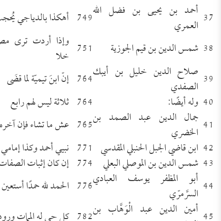
أحمد بن يحيى بن فضل الله
37
749
أهكذا بالدياجي يُحجب
العمري
وإذا أردت ترى مص
38
شمس الدين بن قيم الجوزية
751
خلا
صلاح الدين خليل بن أيبك
39
764
إنّ ابنَ تيميّة لما قضَى
الصفدي
40
وله أيضًا:
764
ثلاثة ليس لهم رابع
جمال الدين عبد الصمد بن
41
765
عش ما تشاء فإن آخره ا
الخضري
42
ابن قاضي الجبل الحنبلي المقدسي
771
نبيي أحمد وكذا إمامي
43
شمس الدين بن الموصلي البعلي
774
إن كان إثبات الصفات 
أبو المظفر يوسف العبادي
44
776
الحمد لله حمدًا أستعين 
السرَّمرّي
أمين الدين عبد الْوَهَّاب بن
45
782
كل حي له الممات ورود