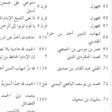
دموعي على صحن ا
65
مجهول
قرن 8
تسيل
66
مجهول
قرن 8
لما نعى الشيخ الإمام ال
67
مجهول
قرن 8
يا قوم توبوا إلى الرحمن 
شهاب الدين أحمد بن حمزة
68
814
جاهدتَ أحمدُ عن شريع
المقدسي
69
عمر بن موسى بن الحمصي
861
الحمد لله هادينا بلا 
70
محمد الجنقردي المدني
؟
إن الإمام الحافظ بن تي
71
المفتي عبد القادر بن صديق
1138
لله درُّ شهاب الدين أح
72
محمد بن يوسف اليافعي اليمني
قبل13
الحمد لله حمدًا أستزيدُ 
بحمد ولي الحمد 
73
سليمان بن سَحمان
1349
الفضائل
بدت كالشمس يح