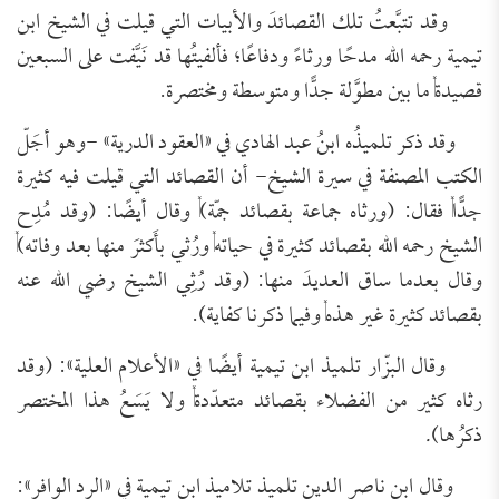
وقد تتبَّعتُ تلك القصائدَ والأبيات التي قيلت في الشيخ ابن
تيمية رحمه الله مدحًا ورثاءً ودفاعًا؛ فألفيتُها قد نَيَّفت على السبعين
قصيدة, ما بين مطوَّلة جدًّا ومتوسطة ومختصرة.
وقد ذكر تلميذُه ابنُ عبد الهادي في «العقود الدرية» -وهو أجَلّ
الكتب المصنفة في سيرة الشيخ- أن القصائد التي قيلت فيه كثيرة
جدًّا, فقال: (ورثاه جماعة بقصائد جمّة), وقال أيضًا: (وقد مُدِح
الشيخ رحمه الله بقصائد كثيرة في حياته, ورُثي بأَكثرَ منها بعد وفاته),
وقال بعدما ساق العديدَ منها: (وقد رُثِي الشيخ رضي الله عنه
بقصائد كثيرة غير هذه, وفيما ذكرنا كفاية).
وقال البزّار تلميذ ابن تيمية أيضًا في «الأعلام العلية»: (وقد
رثاه كثير من الفضلاء بقصائد متعدّدة, ولا يَسَعُ هذا المختصر
ذكرُها)
.
وقال ابن ناصر الدين تلميذ تلاميذ ابن تيمية في «الرد الوافر»: