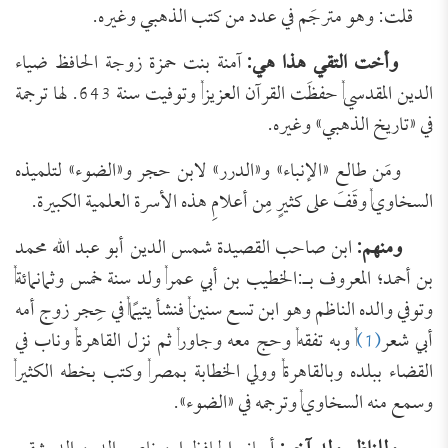
قلت: وهو مترجَم في عدد من كتب الذهبي وغيره.
وأخت التقي هذا هي
:
آمنة بنت حمزة زوجة الحافظ ضياء
الدين المقدسي, حفظَت القرآن العزيز, وتوفيت سنة 643. لها ترجمة
في «تاريخ الذهبي» وغيره.
ومَن طالع «الإنباء» و«الدرر» لابن حجر و«الضوء» لتلميذه
السخاوي, وقَفَ على كثيرٍ مِن أعلامِ هذه الأسرة العلمية الكبيرة.
ومنهم:
ابن صاحب القصيدة شمس الدين أبو عبد الله محمد
بن أحمد؛ المعروف بـ:الخطيب بن أبي عمر, ولد سنة خمس وثمانمائة,
وتوفي والده الناظم وهو ابن تسع سنين, فنشأ يتيمًا, في حِجر زوج أمه
أبي شعر
(1)
, وبه تفقه, وحج معه وجاور, ثم نزل القاهرة, وناب في
القضاء ببلده وبالقاهرة, وولي الخطابة بمصر, وكتب بخطه الكثير,
وسمع منه السخاوي, وترجمه في «الضوء».