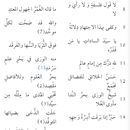
لا قَول فلسفَةٍ وَ لا رأي وَ
8
ما قاله الغُمْرُ الجهول المعتدِ
لا
واللهِ قد صَحَّت لكلِّ
9
وكفى بهذا الاجتهادِ دِلالةً
موحِّد
(
7)
يا سيّدَ الساداتِ يا مَن
10
فوقَ الثُّرَيّا والسُّها والفَرقَد
قَدْرُه
منه الورَى في بَحْرِ علمٍ
11
للهِ دَرُّك مِن إمامٍ عالمٍ
سَرْمَدِ
(1)
حَسَنُ الخلائقِ للفضائل
بحرُ العُلومِ وللأفاضلِ
12
مَجْمَعٌ
مَقْصِد
(
2)
شيخُ الورَى بحرُ النَّدا
مُحْيي الهُدى ما مِثْلُه مِن
13
مأوى العُلا
سيِّد
(
3)
جَلَت الدُّجَى بضيائها
14
حَبْرٌ إذا بَرَقَت أَسِرَّةُ وَجهِهِ
المتوقِّد
(
4)