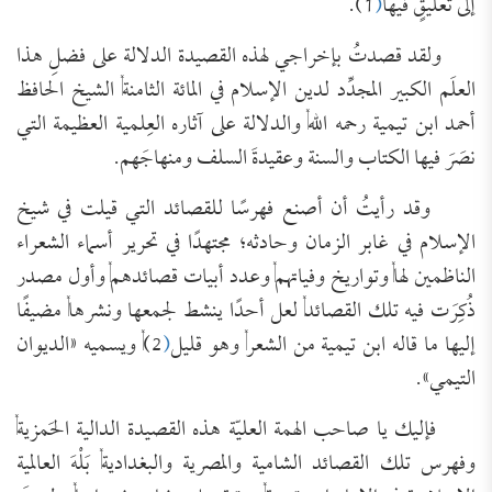
إلى تعليقٍ فيها
(
1).
ولقد قصدتُ بإخراجي لهذه القصيدة الدلالة على فضلِ هذا
العلَم الكبير المجدِّد لدين الإسلام في المائة الثامنة, الشيخ الحافظ
أحمد ابن تيمية رحمه الله, والدلالة على آثاره العِلمية العظيمة التي
نصَرَ فيها الكتاب والسنة وعقيدةَ السلف ومنهاجَهم.
وقد رأيتُ أن أصنع فهرسًا للقصائد التي قيلت في شيخ
الإسلام في غابر الزمان وحادثه؛ مجتهدًا في تحرير أسماء الشعراء
الناظمين لها, وتواريخ وفياتهم, وعدد أبيات قصائدهم, وأول مصدر
ذُكِرَت فيه تلك القصائد, لعل أحدًا ينشط لجمعها ونشرها, مضيفًا
إليها ما قاله ابن تيمية من الشعر, وهو قليل
(
2), ويسميه «الديوان
التيمي».
فإليك يا صاحب الهمة العليّة هذه القصيدة الدالية الحَمزية,
وفهرس تلك القصائد الشامية والمصرية والبغدادية, بَلْهَ العالمية