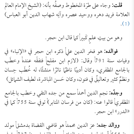
قلت
:
وجاء على طرّة المخطوط وصفُه بأنه: (الشيخ الإمام العالم
العلامة فريد دهره ووحيد عصره وآنِه شهاب الدين أبو العباس)
.
(1)
وهو من بيتِ علمٍ كَبير, كما قال ابن حجر.
فوالده:
هو فخر الدين علي, ذكره ابن حجر في «الإنباء» في
وفيات سنة 791, وقال: (لازم ابن مفلح, فتفقّه عنده, وخطَب
بالجامع المظفري، وكان أديبًا ناظمًا ناثرًا منشئًا، له خُطَب حِسان
ونظمٌ كثير وتعاليقُ في فنون، وكان حَسن المباشرة، لطيف الشمائل)
وجدّه:
نجم الدين أحمد, سمع من جده التقي وخطب بالجامع
المظفري, قالوا عنه: (كان من فرسان المنابر), توفي سنة 755, كما في
«الدرر» ابن حجر.
ووالد جده:
عز الدين محمد, هو قاضي القضاة بدمشق, مولد