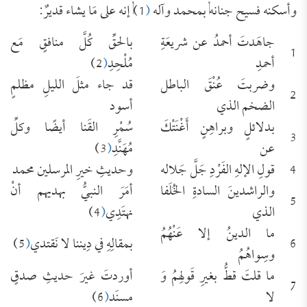
وأسكنه فسيح جنانه, بمحمد وآله
(
1), إنه على مَا يشاء قديرٌ:
جاهَدتَ أحمدُ عن شريعَةِ
بالحقِّ كُلَّ منافقٍ مَع
1
أحمدِ
مُلْحِدِ
(
2)
وضربتَ عُنْقَ الباطل
قد جاء مثلَ الليلِ مظلمٍ
2
الضخم الذي
أسود
بدلائلٍ وبراهِنٍ أَغْنَتْكَ
سُمْرِ القَنا أيضًا وكلِّ
3
عن
مُهَنَّدِ
(
3)
4
قولِ الإلهِ الفَرْدِ جَلَّ جَلاله
وحديثِ خيرِ المرسلين محمد
والراشدينَ السادةِ الخُلَفا
أمَرَ النبيُّ بهديهم أنْ
5
الذي
نهتَدِي
(
4)
ما الدينُ إلا عَنْهُمُ
6
بمقالِهِ في دِيننا لا نَقتدي
(
5)
وسِواهُمُ
ما قلتَ قطُّ بغيرِ قَولِهمُ وَ
أوردتَ غيرَ حديثِ صدقٍ
7
لا
مسنَد
(
6)