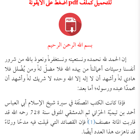
للتحميل كملف pdf اضغط على الأيقونة
بسم الله الرحمن الرحيم
إن الحمد لله نحمده ونستعينه ونستغفره, ونعوذ بالله من شرور
أنفسنا وسيئات أعمالنا, من يهده الله فلا مضلّ له, ومن يُضْلل فلا
هادي له, وأشهد أن لا إله إلا الله وحده لا شريك له, وأشهد أن
محمدًا عبده ورسوله؛ أما بعد:
فإذا كانت الكتب المصنّفة في سيرة شيخ الإسلام أبي العباس
أحمد بن تيميّة الحرّاني ثم الدمشقي المتوفى سنة 728 رحمه الله قد
قاربت المائة مصنف
(1)
, فإن القصائد التي قيلت فيه مدحًا ورثاءً
قد ناهزت هذا العدد أيضًا.