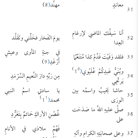
معاندٍ
مهنَّد
(
8)
31
أنا سَيفُك الماضي لإرغامِ
32
يومَ الفَخار فخَلِّني وتَقَلَّد
العِدا
في جنةِ المأوى وعيشٍ
33
فلقد وَفَيْتَ فَدُمْ كذا مُتَنَعِّمًا
أَرْغَدِ
(
9)
0)
وبُنَيُّ عَبدِكُمُ عُلَيْوي
(
1
34
مِن رَبِّهِ دارَ النَّعيمِ السَّرْمَدِ
يَرتَجِي
حاشا يَخيبُ واسمُه بين
يا سادتي اسمُ النبي
35
1)
الورَى
محمد
(
1
صلَّى عليهِ اللهُ ما صَدَحَت
36
غُصْنِ الأراكِ حَمائمٌ بِتَغَرُّدِ
على
فَهُمُ ملاذي في الأنامِ
37
وعلى صحابَتِهِ الكرامِ وآلهِ