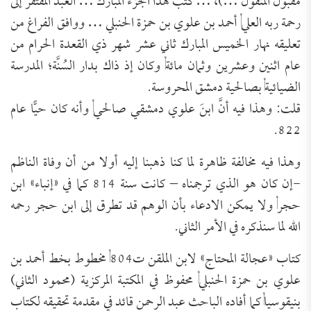
مقبول المنقول …)، … كتَب هذا الجزء المبارك … العبد المفتقر إلى
رحمة ربه العلي, أحمد بن علوي بن حمزة الحنبلي … ووافق الفراغ من
تعليقه نهار الخميس المبارك ثاني عشر شهر ذي القعدة الحرام من
عام اثنين وعشرين وثمان مائة, وكان إذ ذاك بدار السُنَّة؛ المدرسة
الضيائية, بصالحية دمشق المحروسة.
قلت: وهذا فيه أنَّ ابنَ علوي دمشقي صالحي, وأنه كان حيًّا عام
822.
وهذا فيه مخالفة ظاهرة لما كنا ذهبنا إليه أولا من أن وفاة الناظم
-إن كان هو الذي ترجمناه – كانت سنة 814 كما في «إنباء» ابن
حجر, ولا يمكن الادعاء بأن الوهم قد تطرق إلى ابن حجر رحمه
الله لما سنذكره في الأمر الثاني.
كتاب «عجالة المحتاج» لابن الملقن ت804, مخطوط بخط أحمد بن
علوي بن حمزة الحنبلي, محفوظ في المكتبة المركزية (محمود الثاني)
بنيقوسيا, كما أفاده الباحث عبد الرحمن قائد في مقدمة تحقيقه لكتاب