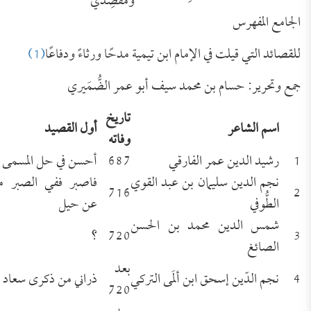
ومَقْصِدي
الجامع المفهرس
للقصائد التي قيلت في الإمام ابن تيمية مدحًا ورثاءً ودفاعًا
(1)
جمع وتحرير: حسام بن محمد سيف أبو عمر الضُّمَيري
تاريخ
اسم الشاعر
أول القصيد
وفاته
1
رشيد الدين عمر الفارقي
687
أحسن في حل المسمى و
نجم الدين سليمان بن عبد القوي
فاصبر ففي الصبر م
716
2
الطُّوفي
عن حيل
شمس الدين محمد بن الحسن
3
720
؟
الصائغ
بعد
4
نجم الدّين إسحق ابن ألمَى التركي
ذراني من ذكرى سعاد 
720