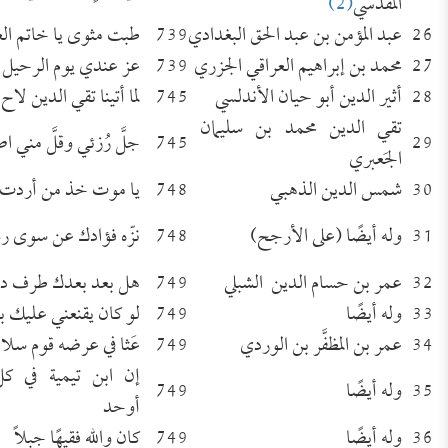
المقدسي
(2)
26
عبد المؤمن بن عبد الحق البغدادي
739
طبت مثوى يا خاتم العل
27
محمد بن إبراهيم العراقي الجزري
739
عز عندي يوم الرحيل ال
28
أثير الدين أبو حيان الأندلسي
745
لما أتينا تقي الدين لاح 
تقي الدين محمد بن سليمان
29
745
جلَّ رُزئي وقلَّ مني 
الجَعبري
30
شمس الدين الذهبي
748
يا موت خذ من أردت أو
31
وله أيضًا (على الأرجح)
748
نزّه فؤادك عن سوى ر
32
عمر بن حسام الدين الشبلي
749
هل بعد بعدك طرف دم
33
وله أيضًا
749
لو كان يقنعني عليك ب
34
عمر بن المظفَّر بن الوردي
749
عَثا في عرضه قوم سلا
إن ابن تيمية في كل
35
وله أيضًا
749
أوحد
36
وله أيضًا
749
كان والله فقيهًا جبلاً