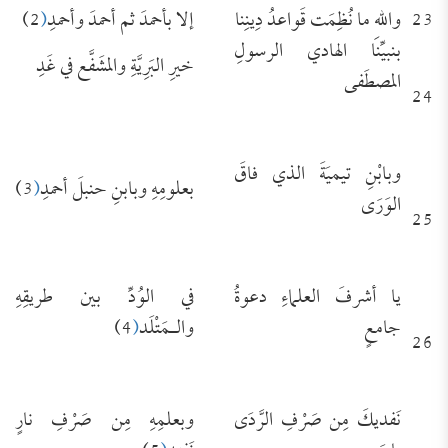
23
واللهِ ما نُظِمَت قَواعدُ دِينِنا
إلا بأحمدَ ثم أحمدَ وأحمدِ
(
2)
بنبيِّنا الهادي الرسولِ
خيرِ البَرِيَّةِ والمشَفَّع في غَدِ
المصطَفى
24
وبابْنِ تيميَةَ الذي فاقَ
بعلومِهِ وبابنِ حنبلَ أحمدِ
(
3)
الوَرَى
25
يا أشرفَ العلماءِ دعوةُ
في الوُدِّ بين طريقِهِ
جامعٍ
والـمَتْلَد
(
4)
26
نَفديكَ مِن صَرْفِ الرَّدَى
وبعلمِهِ مِن صَرْفِ نارٍ