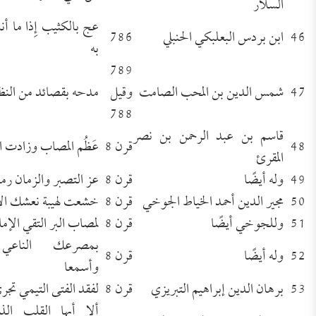
السلار
عج بالكثيب إِذا ما 
46
ابن بردس البعلبكي الحنبلي
786
به
789
47
شمس الدين بن المحب الصامت
وقيل
مدحه بقصائد من النظ
788
قاسم بن عبد الرحمن بن نصر
48
قرن 8
عَظُم المصاب وزادت ا
المقرئ
49
وله أيضًا
قرن 8
عز التصبر والزمان رما
50
مجير الدين أحمد الخياط الجوخي
قرن 8
خشعت لهيبة نعشك ال
51
وللجوخي أيضًا
قرن 8
لمصاب البر التقي الإما
بمصرعك الناعي 
52
وله أيضًا
قرن 8
وأسمعا
53
برهان الدين إبراهيم التبريزي
قرن 8
لفقد الفتى التيمي تجري
ألا أيها القلب ال