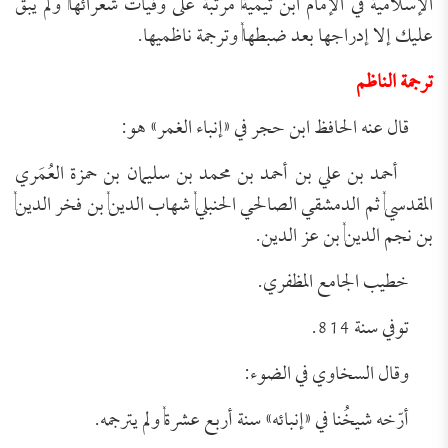
الإسلامية في الإمام ابن تيمية, مرتبة على وفيات شعرائها, ولم يبقَ
عليك إلا إدراجها بعد ضبطها, وترجمة ناظميها.
ترجمة الناظم
قال عنه الحافظ ابن حجر في «إنباء الغمر» هو:
أحمد بن علي بن أحمد بن محمد بن سليمان بن حمزة العُمَري
المقدسي, ثم الدمشقي الصالحي الحنبلي, شهاب الدين, بن فخر الدين,
بن نجم الدين, بن عز الدين.
خطيب الجامع المظفري.
توفي سنة 814.
وقال السخاوي في الضوء:
أرّخه شيخُنا في «إنبائه» سنة أربع عشرة, ولم يترجمه.