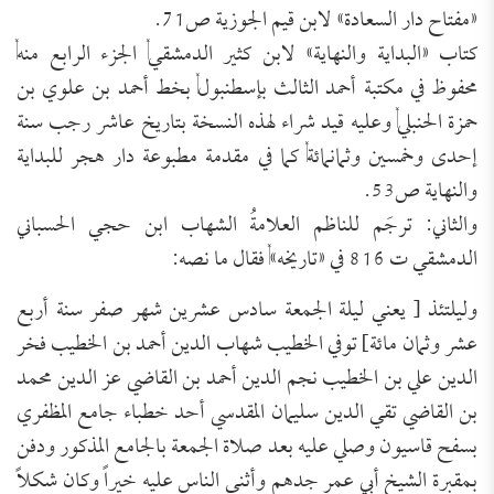
«مفتاح دار السعادة» لابن قيم الجوزية ص71.
كتاب «البداية والنهاية» لابن كثير الدمشقي, الجزء الرابع منه,
محفوظ في مكتبة أحمد الثالث بإسطنبول, بخط أحمد بن علوي بن
حمزة الحنبلي, وعليه قيد شراء لهذه النسخة بتاريخ عاشر رجب سنة
إحدى وخمسين وثمانمائة, كما في مقدمة مطبوعة دار هجر للبداية
والنهاية ص53.
والثاني: ترجَم للناظم العلامةُ الشهاب ابن حجي الحسباني
الدمشقي ت 816 في «تاريخه», فقال ما نصه:
وليلتئذ [ يعني ليلة الجمعة سادس عشرين شهر صفر سنة أربع
عشر وثمان مائة] توفي الخطيب شهاب الدين أحمد بن الخطيب فخر
الدين علي بن الخطيب نجم الدين أحمد بن القاضي عز الدين محمد
بن القاضي تقي الدين سليمان المقدسي أحد خطباء جامع المظفري
بسفح قاسيون وصلي عليه بعد صلاة الجمعة بالجامع المذكور ودفن
بمقبرة الشيخ أبي عمر جدهم وأثنى الناس عليه خيراً وكان شكلاً