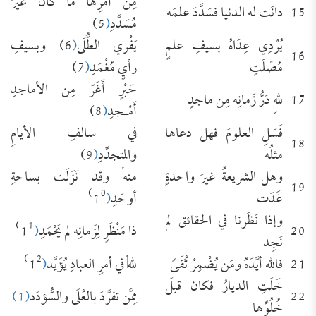
مِن أَمرِها ما كانَ غيرَ
15
دانَت له الدنيا فسَدَّدَ علمَه
مُسَدَّدِ
(
5)
يُرْدِي عِدَاهُ بسيفِ علمٍ
يَفْري الطُّلَى
(
6) وبسيفِ
16
مُصْلَتٍ
رأيٍ مُغْمَدِ
(
7)
حَبْرٍ أَغَرّ مِن الأماجدِ
17
للهِ دَرُّ زَمانِه مِن ماجدٍ
أَمْـجدِ
(
8)
فَسَلِ العلومَ فهل دعاها
في سالفِ الأيامِ
18
مثلُه
والمتجدِّدِ
(
9)
وهل الشريعةُ غيرَ واحدةٍ
منه, وقد نَزَلَت بساحةِ
19
0)
غَدَت
أوحَدِ
(
1
وإذا نَظَرنا في الحقائق لم
1)
20
ذا مَنْظَرٍ لِزَمانِه لم يَحْمَدِ
(
1
نَجِد
2)
21
فالله أيَّدَهُ ومَن يُضْمِرْ تُقَىً
لله, في أمرِ العبادِ يُؤَيَّد
(
1
خَلَتِ الديارُ فكان قبلَ
22
مِمَّن تفرَّدَ بالعُلَى والسُّؤدَد
(1)
خُلُوِّها