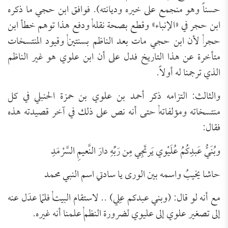
حسناً وهو منجمع على خيره وديانته). فوافق ابن حجي ما ذكره
ابن حجر في «الإنباء» وقطع بصحة نقله, ودفع هذا توهم خطأ ابن
حجر, لأن ابن حجي مات بعد الناظم بسنتين, وقيود المنتسخات
متأخرة عن هذا التاريخ فدل على أن ابن علوي هو غير الناظم
الذي ترجمنا له أولاً.
والثالث: التزامه ذكر أحمد بن علوي بن حمزة الحنبلي في كل
منتسخاته ومؤلفاته, حتى أنه نص على ذلك في آخر قصيدته هذه
فقال:
وبُنَيُّ عَبدِكُمُ عُلَيْوي يَرتَجِي مِن رَبِّهِ دارَ النَّعيمِ السَّرْمَدِ
حاشا يخيبُ واسمه بين الورى يا سادتي اسم النبي محمد
مع أنه لو قال: (وبني عبدكم علِي) .. لاستقام البيت, فلمّا عدَل عنه
إلى تصغير علوي إلى عليوي لضرورة النظم, علمنا أنه غيره.