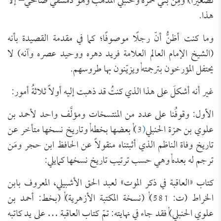
تصغيرًا), ومِن بني حمزة, وحنبلي المذهب, وهو دمشقي صالحي– إلا
هذا.
وما كنت أظنُّ أنّ رجلًا موصوفًا؛ كما في مقدمة القصيدة بأنه
(الشيخ الإمام العالم العلامة فريد دهره ووحيد عصره وآنه) لا
يحتفل المؤرخون بترجمته, ويزيّنون بها طروسهم.
غير أنه أشكلَ على هذا الذي كنتُ قد ذهبت إليه أولاً ثلاثةُ أمور:
الأول: وقوفُنا على عدد من المنتسخات ومؤلَّف واحد لأحمد بن
علوي بن حمزة الحنبلي
(
3), بعضها بخطه, وتاريخ نسخها متأخر عن
تاريخ وفاة الناظم الذي أثبتناه منقولاً عن الحافظ ابن حجر ومَن
ترجم له بعده, وهي حسب ترتيب تاريخ نسخها كمايلي:
كتاب «العاقبة في ذكر الموت» لعبد الحق الأشبيلي، المعروف بابن
الخراط (ت: 581), (نسخة المكتبة الأزهرية), (بخط: أحمد بن
علوي الحنبلي), فقد جاء في نهايته: تمّ كتاب العاقبة … على يد كاتبه