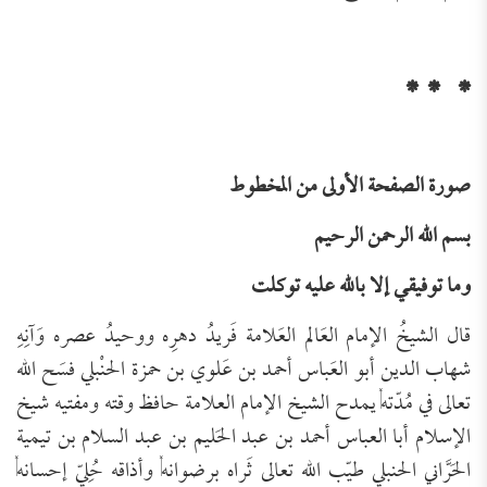
*
*
*
صورة الصفحة الأولى من المخطوط
بسم الله الرحمن الرحيم
وما توفيقي إلا بالله عليه توكلت
قال الشيخُ الإمام العَالم العَلامة فَريدُ دهرِه ووحيدُ عصره وَآنِهِ
شهاب الدين أبو العَباس أحمد بن عَلوي بن حمزة الحنْبلي فسَح الله
تعالى في مُدّته, يمدح الشيخ الإمام العلامة حافظ وقته ومفتيه شيخ
الإسلام أبا العباس أحمد بن عبد الحَليم بن عبد السلام بن تيمية
الحَرَّاني الحنبلي طيّب الله تعالى ثَراه برضوانه, وأذاقه حُلِيّ إحسانه,