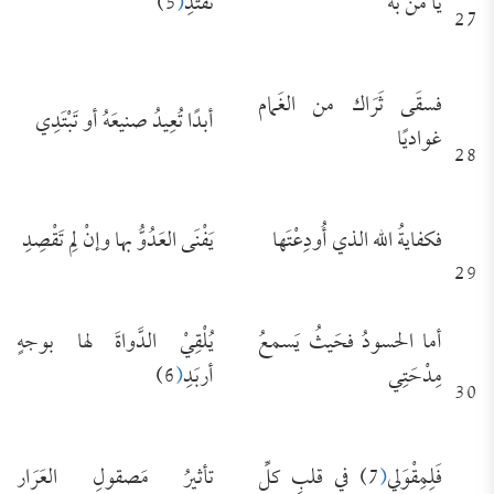
يا مَن به
نَفتدِ
(
5)
27
فسقَى ثَرَاك من الغَمام
أبدًا تُعِيدُ صنيعَهُ أو تَبْتَدِي
غواديًا
28
فكفايةُ الله الذي أُودِعْتَها
يَفْنَى العَدُوُّ بها وإنْ لِم تَقْصِدِ
29
أما الحسودُ فحَيثُ يَسمعُ
يُلْقِيْ الدَّواةَ لها بوجهٍ
مِدْحَتِي
أربَدِ
(
6)
30
فَلِمِقْوَلي
(
7) في قلبِ كلِّ
تأثيرُ مَصقولِ العَرَار