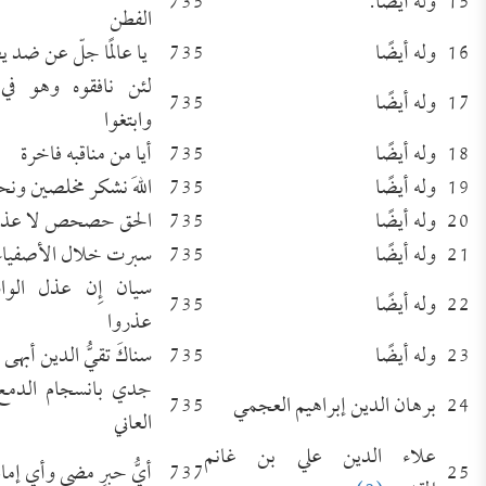
15
وله أيضًا:
735
الفطن
16
وله أيضًا
735
يا عالمًا جلّ عن ضد ي
لئن نافقوه وهو في
17
وله أيضًا
735
وابتغوا
18
وله أيضًا
735
أيا من مناقبه فاخرة
19
وله أيضًا
735
اللهَ نشكر مخلصين ون
20
وله أيضًا
735
الحق حصحص لا عذر ل
21
وله أيضًا
735
سبرت خلال الأصفياء ت
سيان إِن عذل الوا
22
وله أيضًا
735
عذروا
23
وله أيضًا
735
سناكَ تقيُّ الدين أبهى و
جدي بانسجام الدمع 
24
برهان الدين إبراهيم العجمي
735
العاني
علاء الدين علي بن غانم
25
737
أيُّ حبرٍ مضى وأي إما