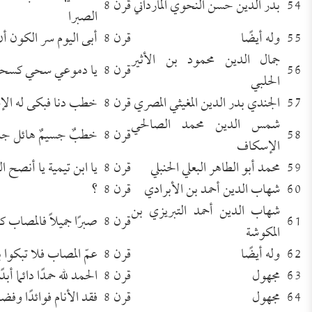
54
بدر الدين حسن النحوي المارداني
قرن 8
الصبرا
55
وله أيضًا
قرن 8
أبى اليوم سر الكون أن 
جمال الدين محمود بن الأثير
56
قرن 8
يا دموعي سحي كسحب 
الحلبي
57
الجندي بدر الدين المغيثي المصري
قرن 8
خطب دنا فبكى له الإ
شمس الدين محمد الصالحي
58
قرن 8
خطبٌ جسيمٌ هائل جل
الإسكاف
59
محمد أبو الطاهر البعلي الحنبلي
قرن 8
يا ابن تيمية يا أنصح ال
60
شهاب الدين أحمد بن الأبرادي
قرن 8
؟
شهاب الدين أحمد التبريزي بن
61
قرن 8
صبرًا جميلاً فالمصاب كب
المكوشة
62
وله أيضًا
قرن 8
عمّ المصاب فلا تبكوا ب
63
مجهول
قرن 8
الحمد لله حمدًا دائما أبدًا
64
مجهول
قرن 8
فقد الأنام فوائدًا وفضائ