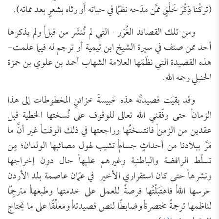
(تركْنا ذِكْرَ خَلْقٍ ممَّن مدَحه نظمًا في حياته أَو رثاه بشعرٍ بعد مماته).
ومن تلك القصائد الغُرَر -التي لم تُنشَر من قبل, ولم يذكرها
أحد ممن صنف في سيرة الشيخ ابن تيمية أو ترجم له فيما علمت-
هذه القصيدة التي نظَمَها العلامة الشهاب أحمد بن علوي بن حمزة
الحنبلي رحمه الله.
وقد بقيَت قصيدتُه هذه حَبيسةَ خزائنِ المخطوطات إلى هذا
الزمان, حتى وفّقني الله تعالى للوقوف على نُسختها الخطية قبل
عقدين من الزمن, فانتسختُها وراجعتها في ذلك الوقت, غير أنَّ ما
مَرَّ ببلادنا من أحداثٍ جسام, تشيب لهول مصائبها الولدان؛ مِن
تسلّط الرافضة والباطنية وغيرهم عليها, حال دون إخراجها
ونشرها, حتى كان استقراري الأخير في عمّان عاصمة بلد الأردن
حرسها الله, فاهتَبَلْتُها فرصةً للعمل على خدمتها وطبعها, مترجِمًا
لناظمها ترجمةً مختصرة, وضابطًا لنص قصيدته, ومعلِّقًا على ما يَحتاج