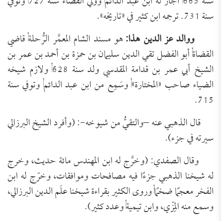
سنة 665, أجاز له ابن عبد الدائم, وولي القضاء سنة 727, وتوفي
سنة 731. ترجمه ابن كثير في «تاريخه».
ووالد عز الدين هذا
:
هو مسند الشام المعمَّر الرُّحلة, قاضي
القضاة, أبو الفضل تقي الدين سليمان بن حمزة بن أحمد بن عمر بن
الشيخ أبي عمر بن قدامة المقدسي ولد سنة 628, ولازم شيخه
الضياء صاحب «المختارة», وسَمِع من ابن عبد الدائم, وتوفي سنة
715.
قال الذهبي عنه –والتقيُّ من شيوخه-: (وأفرد الشيخ البرزالي
سيرته في جزء).
وقال الصفدي: (وخرَّج له ابن المهندس مائة حديث، وخرج
له شيخنا الذهبي جزءًا فيه مصافحات وموافقات، وخرّج له ابن
الفخر معجمًا ضخمًا, وروى الكثير بقراءة شيخنا علَم الدين البرزالي،
وسمع منه المِزّي، وابن تيمية, وعدد كثير).