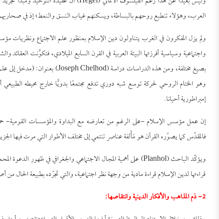
وليس بعيدًا عن هذا زعم الفيلسوف الألماني (el
العرب، وهؤلاء تنطبع روحهم بالبساطة، ويسكنهم غياب النسق والنمط؛ إذ في صحاريهم ل
ولم يزل المفكرون في الغرب يتناولون دين الإسلام بمنظور علم الاجتماع ونظريات مؤسس
واجتماعية وسياسية أفرزتها البيئة العربية في القرن السابع الميلادي، فتكوَّنت العقائد و
بصيغ مختلفة، ومن هذه الدراسات دراسة
وهو الختام الروحي لحركة توسع شبه دوري تدفع مجتمعًا بدويًّا خارج محيطه الطبيع
إمبراطورية أحيانا.
إن عمل مؤسس الإسلام -على الرغم من تعارضه مع البداوة والمؤسسات القومية- حمل بع
فالمقدّس كما يصوِّره القرآن هو مَأْلفة عناصر تنتمي إلى مختلف الأطوار التي مرت فيها الجزير
ويؤكّد الباحث (Planhol) على أهمية المجال الاجتماعي والجغرافي في ظهور الدعوة المحمدية ونجاح الفتوحات الإسلامية(
قراءتها لدين الإسلام قراءة مادية من وجهة نظر اجتماعية، والتي تجرِّده بطبيعة الحال من أ
2- ذم المذاهب والأفكار الدينية وانتقاصها: