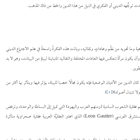
وأيَّدت توجُّهه الديني أو الفكري في النيل من هذا الدين والحط من ذاك المذهب.
ية وما تحويه من نظُم وعاداتٍ وتقاليد، وباتت هذه الفكرةُ راسخةً في علم الاجتماع الديني
يكون مرآةً تنعكس فيها العادات المختلفة والتقاليد المتباينة لبيئةٍ من البيئات، وهو لا بد
طوير.
 كان الدين من الأديان الوضعية فإنه يكون مجالًا خصبا للبيئة، يؤثر فيها ويتأثر بها أكثر من
 ولا تتبدل أصوله)(
[4]
).
(Ernest Renan) من أن عقيدة التوحيد تلائم عقلية الشعوب السامية (ومنهم العرب واليهود) التي تميل إلى البساطة والوحدة، وترفض
)، وبنحو ذلك قال المستشرق الفرنسي (Leon Gautier) الذي اعتبر العقليَّة العربية عقلية صحراوية متأثرة