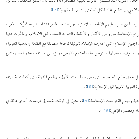
Heg) أن عقيدة التوحيد ومبدأ تجريد الخالق وتنزيهه عند المسلمين تأثرت بالبيئة الصحراوية؛ ذلك (أن الدين المحمدي نشأ بين
ا شيء يستطيع اتخاذ شكل (بالمعنى النسقي للمفهوم)(
[7]
).
يه الذين غلب عليهم الإلحاد واللادينية، فهو عندهم ظاهرة نشأت نتيجة تحوُّلات فكرية
الشرائع الإسلامية من وحي الأفكار والأنظمة والتقاليد السائدة قبل الإسلام، وتطوَّرت عنها
 (Joseph Chelhod) بعنوان: (مدخل إلى علم اجتماع الإسلام) التي اعتبرت الإسلام (توليفة ناجحة متطابقة مع الثقافة والذهنية العربية،
ي أو المألوف، وبفضلها يستوطن هذا المجتمع الأرض، ويؤسس مدينة، ويغدو أمة، وينشئ
مق طابع الصحراء التي تلقى فيها تربيته الأولى، وطابع المدينة التي أكملت تكوينه،
ة العربية الغربية قبل الإسلام)(
[8]
).
[9]
)، مشيرًا في الوقت نفسه إلى دراسات أخرى مماثلة في
صله ومصدره الإلهي(
[10]
).