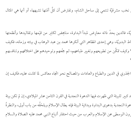
خب مشرقيّة تنتمي إلى ساحل الشام، وتفترض أن كلَّ أمّتها تشبهها، أو أنها هي المثال
، فالدين بحدِّ ذاته معارِض لمبدأ البداوة، مناهِض لكثير من قيَمها وتقاليدها وأنظمتها
 البدويّة، وهي إحدى المظاهر التي أنكرها محمد بن عبد الوهاب في بيئته وزمانه، فكيف
مة؟ وكيف تمكَّن من تطويعهم وتغيير طباعهم، ثم جمْعهم وتوحيدهم على اختلافهم وتنافسهم
الجذري في الدين والطباع والعادات والمصالح نحو اتجاه معاكس لما كانت عليه، فكيف إن
حد كبير للبيئة التي ظهرت فيها الدعوة النجدية في القرن الثامن عشر الميلادي، إن لم تكن بيئة
نجدية بدعوى البداوة وبدائية البيئة فإنه يطال الإسلامَ ويلحَقُه من باب أولى، والنظرةُ
القرون الوسطى عن الإسلام والعرب من حيث احتقار أتباع النبي محمد عليه الصلاة والسلام