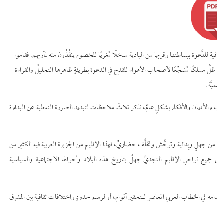
 للدَّعوة ببساطتها وقربها من البادية مدخلًا مُغريًا للخصوم ينفُذُون منه لمآربهم، فقاموا
َّه ظلَّ مسلكًا مُشجِّعًا لأصحاب الأهواء للقدح في الدعوة بطريقةٍ ظاهرها التحليلُ والقراءة
ميَّة.
المذاهب والأديان والأفكار بشكلٍ عامّ، نذكر ثلاثَ ملاحظات لتبديد الصورة النمطية عن البداوة
ة من جهلٍ وبِدائية وتوحُّش وتخلُّف حضاريٍّ، فهذا الإقليم من الجزيرة العربية فيه الكثير من
 جميع نواحي الإقليم النجديِّ جهلٌ بتاريخ هذه البلاد وأحوالها الاجتماعية والسياسية
ه في الخطاب العربي المعاصر لـتحقير أقوام، أو لرسم حدودٍ واختلافات ثقافية بين المشرق