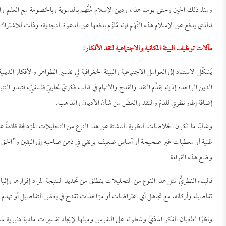
ومنذ ذلك الحين وحتى يومنا هذا، ودين الإسلام مُتَّهم بالدموية وبالخصومة مع العلم والمدنية
فالذي يدفع عن الإسلام هذه التّهَم فإنه مُلزَم بدفعها عن الدعوة النجدية؛ وذلك للاشتراك 
مآلات توظيف البيئة المكانية والاجتماعية لنقد الأفكار:
يُشكِّل الاستناد إلى العوامل الاجتماعية والبيئة الجغرافية في تفسير الظواهر والأفكار الدي
الدين الواحد؛ إذ إنه يقدَّم النقد والقدح والاتهام في قالب فكريّ تحليليّ فلسفيّ، فتبدو ا
إضافة إطار نظري للذمّ والنقد والغضِّ من شأن الأديان والمذاهب.
وغالبًا ما تكون الخلاصات النظرية الناشئة عن هذا النوع من التحليلات المؤدلجة قائمةً عل
ظنية أو معطيات غير صحيحة أو أساس ضعيف يرتقي في ذهن صاحبه إلى اليقين و”الحق المطلق”
وضع هذه القراءة.
فالبناء النظريُّ لمثل هذا النوع من التحليلات ينطلق من تحديد النتيجة المراد إقرارها وإثب
تفاصيله وأركانه، مع تجاهل أي اعتراضات أو مؤاخذات تقدح في بعض التفاصيل أو تهدم ال
ونظرًا لطغيان الفكر المادّيِّ وسَطوته على النفوس وميلها لإيجاد تفسيرات مادية دنيوية