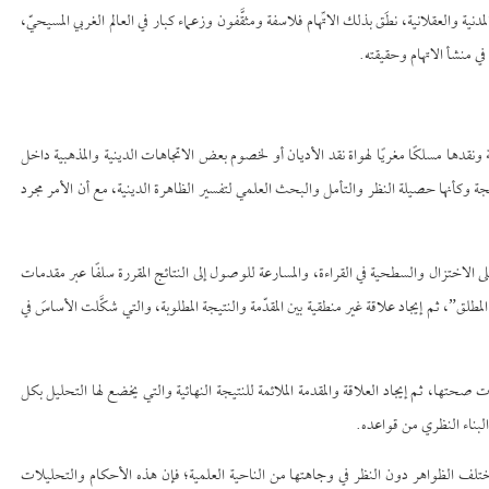
 والعقلانية، نطَق بذلك الاتِّهام فلاسفة ومثقَّفون وزعماء كبار في العالم الغربي المسيحيّ،
في منشأ الاتهام وحقيقته.
نية ونقدها مسلكًا مغريًا لهواة نقد الأديان أو لخصوم بعض الاتجاهات الدينية والمذهبية داخل
لنتيجة وكأنها حصيلة النظر والتأمل والبحث العلمي لتفسير الظاهرة الدينية، مع أن الأمر مجرد
ى الاختزال والسطحية في القراءة، والمسارعة للوصول إلى النتائج المقررة سلفًا عبر مقدمات
، ثم إيجاد علاقة غير منطقية بين المقدّمة والنتيجة المطلوبة، والتي شكَّلت الأساسَ في
ات صحتها، ثم إيجاد العلاقة والمقدمة الملائمة للنتيجة النهائية والتي يخضع لها التحليل بكل
بناء النظري من قواعده.
 لمختلف الظواهر دون النظر في وجاهتها من الناحية العلمية؛ فإن هذه الأحكام والتحليلات