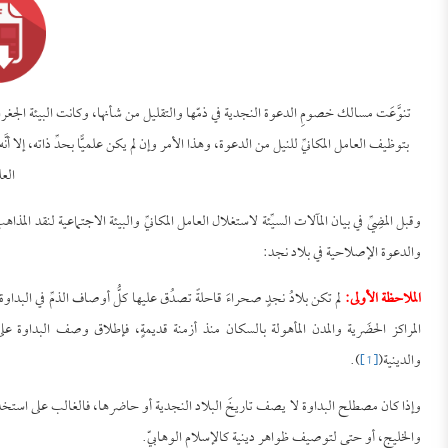
تنوَّعَت مسالك خصومِ الدعوة النجدية في ذمّها والتقليل من شأنها، وكانت البيئة الجغرافية
بتوظيف العامل المكانيِّ للنيل من الدعوة، وهذا الأمر وإن لم يكن علميًّا بحدِّ ذاته، إلا أن
العل
وقبل المضِيِّ في بيان المآلات السيِّئة لاستغلال العامل المكانيِّ والبيئة الاجتماعية لنقد 
والدعوة الإصلاحية في بلاد نجد:
الملاحظة الأولى:
لم تكن بلادُ نجدٍ صحراءَ قاحلةً تصدُق عليها كلُّ أوصاف الذمِّ في البداو
المراكز الحضَرية والمدن المأهولة بالسكان منذ أزمنة قديمةٍ، فإطلاق وصف البداوة على
والدينية(
[1]
).
وإذا كان مصطلح البداوة لا يصف تاريخَ البلاد النجدية أو حاضرها، فالغالب على استخدام
والخليج، أو حتى لتوصيف ظواهر دينية كالإسلام الوهابيّ.