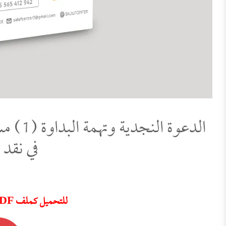
الدعوة
في نقد 
للتحميل كملف PDF اضغط على الأيقونة