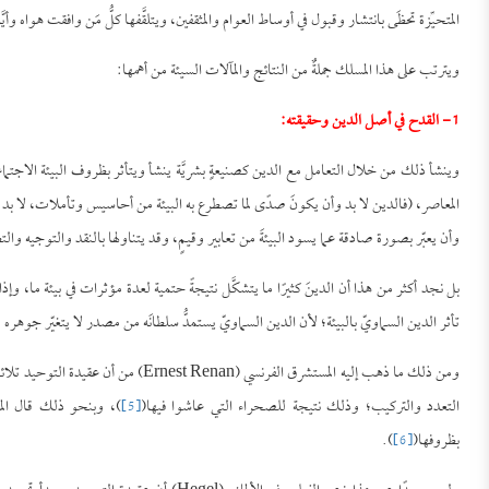
المتحيِّزة تحظَى بانتشار وقبول في أوساط العوام والمثقفين، ويتلقَّفها كلُّ مَن وافقت هواه 
ويترتب على هذا المسلك جملةٌ من النتائج والمآلات السيئة من أهمها:
1- القدح في أصل الدين وحقيقته:
وينشأ ذلك من خلال التعامل مع الدين كصنيعةٍ بشريَّة ينشأ ويتأثر بظروف البيئة الاجتماع
المعاصر، (فالدين لا بد وأن يكونَ صدًى لما تصطرع به البيئة من أحاسيس وتأملات، لا بد وأن 
وأن يعبّر بصورة صادقة عما يسود البيئةَ من تعابير وقيمٍ، وقد يتناولها بالنقد والتوجيه والت
بل نجد أكثر من هذا أن الدينَ كثيرًا ما يتشكَّل نتيجةً حتمية لعدة مؤثرات في بيئة ما، وإذا
تأثر الدين السماويّ بالبيئة؛ لأن الدين السماويّ يستمدُّ سلطانَه من مصدر لا يتغيّر جوهره
ومن ذلك ما ذهب إليه المستشرق الفرنسي 
التعدد والتركيب؛ وذلك نتيجة للصحراء التي عاشوا فيها(
[5]
بظروفها(
[6]
).