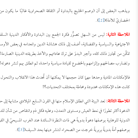
ويذهب البعض إلى أن (وصم الخليج بالبداوة أو الثقافة الصحراوية غالبًا ما يكون من ن
الحضاريّ للأمة)(
[2]
).
الملاحظة الثانية:
ليس من السهل تصوُّر فكرة الجمع بين البداوة والأفكار الدينية السلفيّة
الاجتماعية والسياسية والقضائية، أضف إلى ذلك هشاشة الدين وانعدامه في بعض الأوساط
تمكَّن من تجاوز ذلك كله، وأجبر البدوَ على ترك عاداتهم والأخذ بطريقته الدينية الصار
وتضارب مصالحهم وإلزامهم بالخضوع لقيادة سياسية واحدة، ثم انطلق بهم لنشر دعوته؟
فالإمكانات المادية وحدها مهما كان حجمها لا يمكنها أن تُحدث هذا الانقلاب والتحول 
كانت هذه الإمكانات محدودة ومحاطة بمختلف التحديات؟!
الملاحظة الثالثة:
تعد البيئة التي انطلق الإسلام منها في القرن السابع الميلادي مشابهة إلى 
الدعوة أكثر تطورًا في نمط العيش ومستوى التمدن، وعليه فكل ذم وانتقاص من شأن للدعوة ال
الدونية للوهابية بوصفها دعوةً بدويةً هي ذات النظرة السائدة عند الغرب المسيحيّ في 
بوصفهم أمةً بدويةً بربريةً خرجت من الصحراء لتنشر دينها بحد السيف(
[3]
).