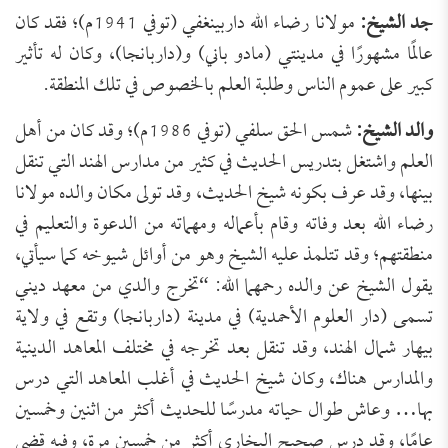
جد الشيخ:
مولانا رضاء الله داربينغفي (توفي 1941م)؛ فقد كان
عالمًا مشهورًا في مدينتي (مادو باني) و(داربانجا)، وكان له تأثير
كبير على عموم الناس وطلبة العلم بالخصوص في تلك المنطقة.
والد الشيخ:
شمس الحق سلفي (توفي 1986م)؛ وقد كان من أهل
العلم واشتغل بتدريس الحديث في كثير من مدارس الهند التي تنقل
بينها، وقد عرف بكونه شيخ الحديث، وقد تولى مكان والده مولانا
رضاء الله بعد وفاته وقام بأعماله ومهماته من الدعوة والتعليم في
منطقتهم؛ وقد تتلمذ عليه الشيخ وهو من أوائل شيوخه كما سيأتي،
يقول الشيخ عن والده رحمهما الله: “تخرج والدي من معهد ديني
تسمى (دار العلوم الأحمدية) في مدينة (داربانجا) وتقع في ولاية
بيهار شمال الهند، وقد تنقل بعد تخرجه في مختلف المعاهد الدينية
والمدارس هناك، وكان شيخ الحديث في أغلب المعاهد التي درس
بها… وعاش طوال حياته مدرسًا للحديث أكثر من اثنين وخمسين
عامًا، وقد درس صحيح البخاري أكثر من خمسين مرة، وفيه قضى