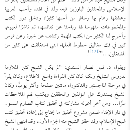
وقال الشيخ عبد الرحمن قائد: “علم من أعلام المشتغلين بالتراث
الإسلامي والمحققين البارزين فيه، ولد في الهند وأحب العربية
وعشقها وهام بها وسافر من أجلها كثيرًا، ودخل دور الكتب
والمخطوطات مفهرسا لها وباحثا عن نفائسها، ثم ناشرًا لعيونها
وأخرج لنا الكثير من الكتب المهمة وكشف عن خبرة وعن تمرس
كبير في فك مغاليق خطوط العلماء التي استغلقت على كثير من
)
[17]
(
المشتغلين…”
.
ويقول د. نبيل نصار السندي: “لم يكن الشيخ كثير الملازمة
لدروس المشايخ ولكنه كان كثير القراءة واسع الاطلاع، وكان يقرأ
في مرحلة الماجستير والدكتوراه مائتين صفحة وأكثر يوميًّا، وكان
الشيخ يستدرك على المؤلفين والمحققين ويكتب لهم الملاحظات
سرًّا… ومن آخر أعماله مشاركته في تحقيق كتاب الصارم المسلول
في دار الإفتاء ضمن مشروع تحقيق ما يحتاج إلى إعادة تحقيق كتب
شيخ الإسلام، وقد حقق الشيخ منه الجزء الأول، وقد انتهى الشيخ