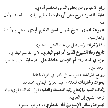
رفع الالتباس عن بعض الناس
للعظيم آبادي.
غاية المقصود شرح سنن أبي داود
، للعظيم آبادي – المجلد الأول
منه.
مجموعة فتاوى الشيخ شمس الحق العظيم آبادي
، وهي بالأردية
والفارسية.
ردّ الإشراك
لإسماعيل بن عبد الغني الدهلوي.
تاريخ وفاة الشيوخ الذين أدركهم البغوي
، لأبي القاسم البغوي.
جزء في استدراك أم المؤمنين عائشة على الصحابة
، لأبي منصور
البغدادي.
روائع التراث
، عشر رسائل نادرة في فنون مختلفة.
بحوث وتحقيقات
للعلامة عبد العزيز الميمني، مجلدان.
إتحاف النبيه بما يحتاج إليه المحدث والفقيه
، لولي الله الدهلوي، وقد
ترجمه الشيخ إلى العربية.
مجموعة رسائل الإمام ولي الله الدهلوي
، وهو غير مطبوع.