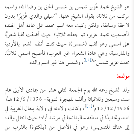
هو الشيخ محمد عُزير شمس بن شمس الحق بن رضا الله، واسمه
مركب من ثلاثة، يقول الشيخ عنها: “سماني والدي عُزيرًا بدون
لاحقة وسابقة، ولكن ركبت معه اسم محمد على عادة أهل الهند؛
فأصحبت محمد عزير، ثم جعلته ثلاثيا؛ حيث أضفت لقبا شعريًّا
على اسمي وهو لقب (شمس)؛ حيث كنت أنظم الشعر بالأردية
والفارسية، وهي عادة الشعراء غير العرب؛ فأصبح اسمي ثلاثيًّا:
)
[2]
(
محمد عزير شمس”
، وشمس هنا غير اسم والده.
مولده:
ولد الشيخ رحمه الله يوم الجمعة الثاني عشر من جمادى الأولى عام
ست وسبعين وثلاثمائة وألف للهجرة النبوية= 12/5/1376هـ/
)
[3]
(
15/12/1956م
، وكانت ولادته في ولاية بنغال الغربية في
الهند وتحديدًا في منطقة ساليدانجا في مرشد أباد؛ حيث انتقل والده
إلى هناك للتدريس؛ وهو في الأصل من (بلكتوة) بالقرب من