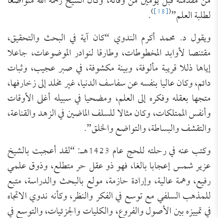
من مقدمته قبل يومين من وفاته، وكان الشيخ رحمه الله متواضعا
)
[18]
(
لطلبة العلم”
.
ويقول د. محمد أكرم الندوي “كان آية في البحث والتحقيق،
مقتنصا لأوابد المخطوطات، وطارقا لنوادر الموضوعات، جاعلا
إياها ذللا قريبة مألوفة، وبينة مكشوفة، في صبر عجيب، وثبات
دائم، وكان عاليا بنفسه عن سفاسف الدنيا، غير مخلد إلى زخارفها،
متجها بعقله وفكره إلى العلم، ومضحيا في سبيله أغلى الأوقات
وأنفس الممتلكات، وكان مثالا للسلف الماضين في الزهد والقناعة،
والتقشف والبساطة، والتواضع والخلق”.
وكتب عنه في رحلته للحج عام 1423هـ: “لقد أعجبت بالشيخ
عزير شمس إعجابا بالغا، فهو ذو عقل حر متطلع، وذوق علمي
رفيع، وهمة عالية، وإرادة حازمة، مولع بالبحث والدراسة، متبع
للمذهب السلفي مع توسع في الفكر والنظر، وكأنه ندوي الاتجاه
في تمييزه بين الأصول والفروع، والكليات والجزئيات، والتوسع في