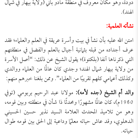
دودة، وهو مكان معروف في منطقة مادو باني (ولاية بيهار في شمال
الهند).
نشأته العلمية:
امتن الله عليه بأن نشأ في بيت وأسرة عريقة في العلم والعلماء؛ فقد
عرف أجداده من قبله بثمانية أجيال بالعلم والفضل في منطقتهم
التي ذكرناها آنفا (بلكتوة)؛ يقول الشيخ عن ذلك: “أصل الأسرة
من ولاية بيهار شمال الهند؛ وجدي كان عالمًا من العلماء ووالدي
وكذلك أعمامي كلهم تقريبًا من العلماء”. وممن بلغنا خبرهم منهم:
والد أم الشيخ (جده لأمه):
مولانا عبد الرحيم بربومي (توفي
1960م)، كان عالمًا مشهورًا ومحدثًا ذا شأن في منطقته وبين قومه،
وهو من تلاميذ المحدث العلامة السيد نذير حسين الحسيني
الدهلوي، وقد عاش حياته معلمًا وداعية إلى الحق بين قومه طوال
حياته.