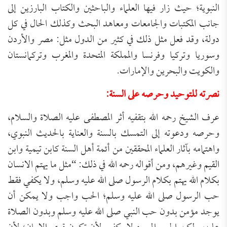
النبوية؛ حيث زار فيها العلماء والباحثين والكتاب البارزين إلى
جانب المكتبات والجامعات ومعاهد البحث وكذلك الحال في كل
دولة، وقد فعل مثل ذلك في كثير من الدول مثل: مصر والأردن
وسوريا وتركيا وفرنسا والمملكة المتحدة والمغرب وتركمانستان
والكويت والبحرين والإمارات.
نصرته للتوحيد وحرصه على السنة:
عرف الشيخ رحمه الله بتقفيه أثر المصطفى عليه الصلاة والسلام،
وحرصه ودعوته إلى التمسك بالسنة والعناية بالحديث النبوي،
واهتمامه بآثار العلماء المحققين من أئمة أهل السنة كابن تيمية وابن
القيم وغيرهم، ومن أقواله رحمه الله في ذلك: “مثل ما يهتم الانسان
بكلام الله يهتم بكلام الرسول صلى الله عليه وسلم، ولا يكفي فقط
حب الرسول صلى الله عليه وسلم؛ الحب واجب ولا يمكن أن
يوجد مؤمن بدون حب النبي صلى الله عليه وسلم وبدون الصلاة