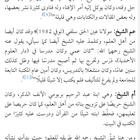
جل وقته، وكان يوكل إليه أمر الإفتاء وله فتاوى كثيرة نشر بعضها،
)
[4]
(
وله بعض المقالات والكتابات وهي قليلة”
.
عم الشيخ:
مولانا عين الحق سلفي (توفي 1982)
؛
وقد كان أيضا
من أهل العلم، وتتلمذ عليه الشيخ أيضا كما سيأتي، يقول عنه
الشيخ رحمهما الله: “كان عمي وكان مدرسا في (دار العلوم
الأحمدية)، دَرَس وتخرج بها ثم أصبح مدرسًا فيها وظل كذلك
ستين عامًا، وكان منشغلا بالتدريس، وكان أمين عام المكتبة التابعة
)
[5]
(
للجامعة ولم يفرغ للتأليف فلم يكتب إلا شيئًا قليلًا”
.
أم الشيخ:
وهي ابنة عبد الرحيم بربومي الآنف الذكر، وكان
الشيخ حريصًا على تزويج بناته من أهل العلم، كما كان حريصا على
تعليمهن، فحفَّظ ابنته شيئًا من القرآن ودرست عليه كثيرًا من
الكتب في البيت.
ومن هنا شقَّ الشيخ رحمه الله طريقه للعلم؛ حيث بدأت نشأته