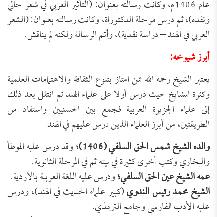
عام 1406م، وكانت رسالته بعنوان: (التأثير العربي في شعر حالي
ونقده)، ثم درس مرحلة الدكتوراة، وكانت رسالته بعنوان: (الشعر
العربي في الهند – دراسة نقدية)، وأتم الرسالة ولكنه لم يناقش.
أبرز شيوخه:
يعتبر الشيخ رحمه الله ممن امتاز بتنوع الثقافة والاهتمامات العلمية
وكثرة المشايخ حيث درس أولا على علماء الهند ثم انتقل بعد ذلك
إلى علماء الجزيرة العربية فجمع بين الحسنيين واستفاد من
الطريقتين، من أبرز العلماء الذين درس عليهم في الهند:
والده الشيخ شمس الحق السلفي (1406)؛
وقد درس عليه الموطأ
والبخاري وكتب أخرى كثيرة في بيته ثم في المرحلة الثانوية.
عمه الشيخ عين الحق السلفي؛
ودرس عليه اللغة العربية بالأردية.
الشيخ محمد رئيس الندوي
(كبير علماء الحديث في الهند)، ودرس
عليه الأدب الفارسي وجامع الترمذي.