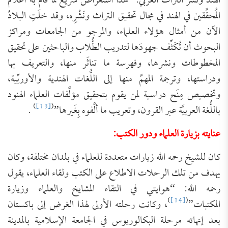
الهند ونشر التراث العربي: “هذا استعراضٌ سريع لما قام به أعلامُ
المُحقِّقين في الهند في مجال تحقيق التراث ونَشْرِه، وقد خلَتِ البلادُ
الآن من أمثال هؤلاء العلماء، والمرجو من الجامعات ومراكز
البحوث أن تُكَثِّف جهودَها لتدريب الطُّلاب والباحثين على تحقيق
المخطوطات ونشرها، وفهرسة ما تناثَر منها، والتعريف بها
ودراستها، وترجمة المهمِّ منها إلى اللُّغات الهندية والأوربِّية،
وتخصيص مِنَح دراسية لمن يقوم بتحقيق مؤلَّفات العلماء الهنود
)
[13]
(
باللُّغة العربيَّة عبر القرون، وتعريب ما ألَّفوه بِغَيرها”
.
عنايته بزيارة العلماء ودور الكتب:
كان للشيخ رحمه الله زيارات متعددة للعلماء في بلدان مختلفة، وكان
يهدف من تلك الرحلات الاطلاع على الكتب ولقاء العلماء، يقول
رحمه الله: “هوايتي في التقاء المشايخ والعلماء وزيارة
)
[14]
(
المكتبات”
، وكانت رحلته الأولى لهذا الغرض إلى باكستان
بعد إنهائه مرحلة البكالوريوس في الجامعة الإسلامية بالمدينة