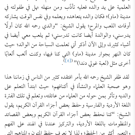
العلمية على يد والده فعليه تأدَّب ومن منهله نهل في طفولته في
مدينة (ماو)؛ فكان والده يتعاهده ويعلمه وفي نفس الوقت يشاركه
أوقات اللعب والمرح؛ يقول الشيخ: “والدي رحمه الله كان أولًا
يدرسني، والوالدة أيضا كانت تدرسني؛ ثم يلعب معي أيضا في
أشياء كثيرة، وإلى الآن أذكر أني تعلمت السباحة من الوالد؛ حيث
كان النهر بجوار مدينة (ماو) التي كنا فيها، وكنت ألعب ألعابًا
)
[6]
(
أخرى مثل (لعبة غولي دندا)”
.
لقد ظفر الشيخ رحمه الله بأمر افتقده كثير من الناس في زماننا هذا
وهو صحبة العلماء والنشأة في أكنافهم؛ حيث ابتدأ التعلم على
والديه وتأثر بمن حوله من العلماء من عائلته، وتعلم في تلك الفترة
اللغة الأردية والفارسية وحفظ بعض أجزاء القرآن الكريم، يقول
الشيخ: “كنا نحفظ بعض أجزاء القرآن الكريم وبعض القصائد
والمنظومات باللغة الأردية، والتركيز عندنا في الهند على الفهم
والتعبير أكثر من الحفظ؛ ولذا لا نعرف حفظ المتون والمناهج التي