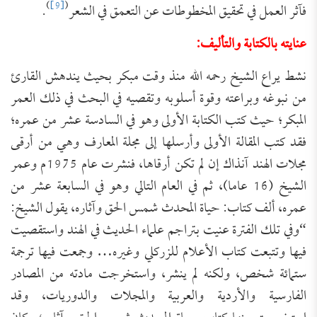
)
[9]
(
فآثر العمل في تحقيق المخطوطات عن التعمق في الشعر
.
عنايته بالكتابة والتأليف:
نشط يراع الشيخ رحمه الله منذ وقت مبكر بحيث يندهش القارئ
من نبوغه وبراعته وقوة أسلوبه وتقصيه في البحث في ذلك العمر
المبكر؛ حيث كتب الكتابة الأولى وهو في السادسة عشر من عمره؛
فقد كتب المقالة الأولى وأرسلها إلى مجلة المعارف وهي من أرقى
مجلات الهند آنذاك إن لم تكن أرقاها، فنشرت عام 1975م وعمر
الشيخ (16 عاما)، ثم في العام التالي وهو في السابعة عشر من
عمره، ألف كتاب: حياة المحدث شمس الحق وآثاره، يقول الشيخ:
“وفي تلك الفترة عنيت بتراجم علماء الحديث في الهند واستقصيت
فيها وتتبعت كتاب الأعلام للزركلي وغيره… وجمعت فيها ترجمة
ستمائة شخص، ولكنه لم ينشر، واستخرجت مادته من المصادر
الفارسية والأردية والعربية والمجلات والدوريات، وقد