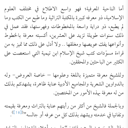
أما الناحية المعرفية؛ فهو واسع الاطلاع في مختلف العلوم
الإسلامية، ذو معرفه كبيرة بالمكتبة التراثية وما طبع من الكتب وما
لم يطبع، ذو دراية واسعة بالمخطوطات وفهرستها، فقد عمل في
ذلك سنوات طويلة تزيد على العشرين، أكسبته معرفة بالخطوط
وأنواعها يفك عويصها ومغلقها .. ولا أدل على ذلك مما تميز به من
قراءة مسوّدات كتب شيخ الإسلام ابن تيمية التي استعصت على
الكثير من الباحثين والمحققين.
وللشيخ معرفة متميزة باللغة وعلومها – خاصة العروض- وله
بالدواوين الشعرية والمجاميع الأدبية عناية ظاهرة، يشهدكم بذلك
من له معرفة بهذه الأمور من المختصين.
وبالجملة فالشيخ من أكثر من رأيتهم عناية بالتراث ومعرفة بقيمته
)
[16]
(
وتفانيا في خدمته ويشهد بذلك كل من عرفه أو جالسه”
.