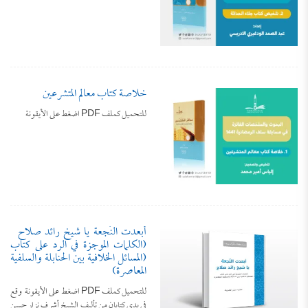
خلاصة كتاب معالم المتشرعين
للتحميل كملف PDF اضغط على الأيقونة
أبعدت النُجعة يا شيخ رائد صلاح
(الكلمات الموجزة في الرد على كتاب
(المسائل الخلافية بين الحنابلة والسلفية
المعاصرة)
للتحميل كملف PDF اضغط على الأيقونة وقع
في يدي كتابان من تأليف الشيخ أشرف نزار حسن