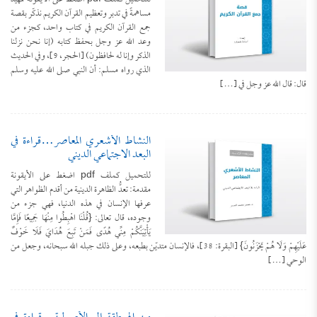
مساهمةً في تدبر وتعظيم القرآن الكريم نذكّر بقصة
جمع القرآن الكريم في كتاب واحد، كجزء من
وعد الله عز وجل بحفظ كتابه (إنا نحن نزلنا
الذكر وإنا له لحافظون) [الحجر، 9]، وفي الحديث
الذي رواه مسلم: أن النبي صلى الله عليه وسلم
قال: قال الله عز وجل في […]
النشاط الأشعري المعاصر…قراءة في
البعد الاجتماعي الديني
للتحميل كملف pdf اضغط على الأيقونة
مقدمة: تعدُّ الظاهرة الدينية من أقدم الظواهر التي
عرفها الإنسان في هذه الدنيا، فهي جزء من
وجوده، قال تعالى: {قُلْنَا اهْبِطُوا مِنْهَا جَمِيعًا فَإِمَّا
يَأْتِيَنَّكُمْ مِنِّي هُدًى فَمَنْ تَبِعَ هُدَايَ فَلَا خَوْفٌ
عَلَيْهِمْ وَلَا هُمْ يَحْزَنُونَ} [البقرة: 38]، فالإنسان متديّن بطبعه، وعلى ذلك جبله الله سبحانه، وجعل من
الوحي […]