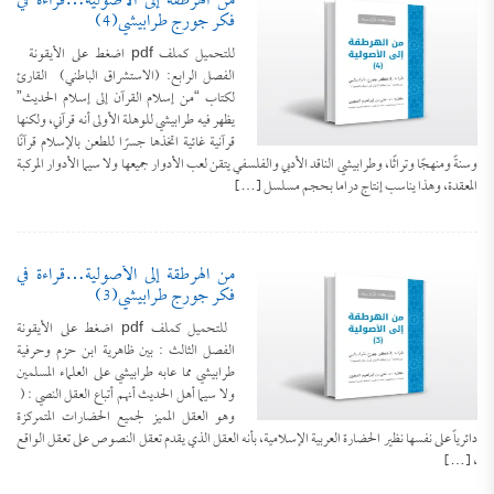
من الهرطقة إلى الأصولية…قراءة في
فكر جورج طرابيشي(4)
للتحميل كملف pdf اضغط على الأيقونة
الفصل الرابع: (الاستشراق الباطني) القارئ
لكتاب “من إسلام القرآن إلى إسلام الحديث”
يظهر فيه طرابيشي للوهلة الأولى أنه قرآني، ولكنها
قرآنية غائية اتخذها جسرًا للطعن بالإسلام قرآنًا
وسنةً ومنهجًا وتراثًا، وطرابيشي الناقد الأدبي والفلسفي يتقن لعب الأدوار جميعها ولا سيما الأدوار المركبة
المعقدة، وهذا يناسب إنتاج دراما بحجم مسلسل […]
من الهرطقة إلى الأصولية…قراءة في
فكر جورج طرابيشي(3)
­ للتحميل كملف pdf اضغط على الأيقونة
الفصل الثالث : بين ظاهرية ابن حزم وحرفية
طرابيشي مما عابه طرابيشي على العلماء المسلمين
ولا سيما أهل الحديث أنهم أتباع العقل النصي : (
وهو العقل المميز لجميع الحضارات المتمركزة
دائرياً على نفسها نظير الحضارة العربية الإسلامية، بأنه العقل الذي يقدم تعقل النصوص على تعقل الواقع
، […]