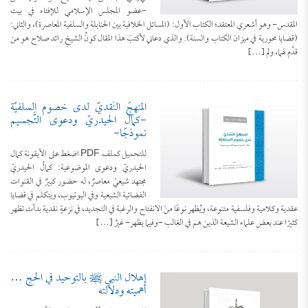
-عضو المجلس الإسلامي للإفتاء في بيت
المقدس- وهو أشعري المعتقد؛ الكتاب الأول: (المسائل الخلافية بين الحنابلة والسلفية المعاصرة)، والثاني:
(قضايا محورية في ميزان الكتاب والسنة). والذي دعاني لأكتبَ هذا المقال كونُ الشيخِ رائد صلاح هو من
قدَّم لهما، ولم […]
المنهجُ النَّقديُّ لدى خصوم السلفيَّة
-كمال الحيدريّ ودعوى التَّجسيم
نموذجًا-
للتحميل كملف PDF اضغط على الأيقونة كمال
الحيدريّ ودعوى الموضوعية: كمالُ الحيدريّ
مجتهد شيعيّ معاصرٌ، له حضور كبيرٌ في القنوات
الفضائية الشيعية وفي اليوتيوب، ويتكلم في قضايا
عقدية وكلامية وفلسفية متنوعة، ويُظهر نوعًا منَ الانفتاح والرغبة في التجديد، في نزعةٍ نقدية بدأت تظهر
كثيرًا عند بعض علماء الشيعة الذين هم في الغالب -وفيما يظهر- غيرُ […]
إهلال النبي ﷺ بالتوحيد في الحج …
أهميته ودلالته