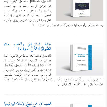
للتحميل كملف pdf اضغط على الأيقونة بسم
الله الرحمن الرحيم الحمد لله رب العالمين،
والصلاة والسلام على نبينا محمد وعلى آله وصحبه
أجمعين . أما بعد: فإن التوحيد الذي هو إفراد الله
تعالى بالعبادة وبما يليق به تعالى من ربوبيته وأسمائه
وصفاته ، هو أول وأوجب الواجبات وآكد المهمات ، فهو أول الدين […]
عِنايةُ المستشرقين وأذنابهم بغُلاةِ
الصُّوفيَّةِ (الحَلَّاجُ أنْموذجًا)
للتحميل كملف pdf اضغط على الأيقونة الحمدُ
لله على نِعمةِ الإسلامِ والعَقلِ الصَّحيحِ الموافِقِ
لسَليمِ الفِطرةِ، والصلاةُ والسلامُ على سيِّدنا مُحمَّدٍ
نبيِّ الرَّحمةِ، والدَّاعي إلى ربِّه وهادِي الأُمَّةِ، وعلى
آلِه وجميعِ أصحابِه البَررَةِ، المُرتضَينَ لصُحبتِه،
والمختارِين لنُصرتِه، والمُبلِّغين بَعدَه لآثارِه وسُنَّتِه. وبعدُ: فإنَّ الإسلامَ الذي مَصْدَرُ تلقِّيه الكِتابُ والسُّنةُ
الصَّحيحةُ بفَهْمِ سَلفِ الأُمَّةِ؛ هو الإسلامُ […]
قصيدة في مدح شيخ الإسلام ابن تيمية