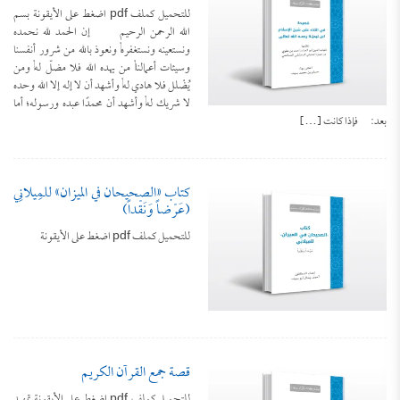
للتحميل كملف pdf اضغط على الأيقونة بسم
الله الرحمن الرحيم إن الحمد لله نحمده
ونستعينه ونستغفره, ونعوذ بالله من شرور أنفسنا
وسيئات أعمالنا, من يهده الله فلا مضلّ له, ومن
يُضْلل فلا هادي له, وأشهد أن لا إله إلا الله وحده
لا شريك له, وأشهد أن محمدًا عبده ورسوله؛ أما
بعد: فإذا كانت […]
كتاب «الصحيحان في الميزان» للمِيلانِي
(عَرْضاً وَنَقْداً)
للتحميل كملف pdf اضغط على الأيقونة
قصة جمع القرآن الكريم
للتحميل كملف pdf اضغط على الأيقونة تمهيد