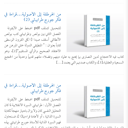
من الهرطقة إلى الأصولية…قراءة في
فكر جورج طرابيشي (2)
للتحميل كملف pdf اضغط على الأيقونة
الفصل الثاني:بين بولص وطرابيشي كتب بولص
الأنطاكي أسقف صيدا [1]في القرون الوسطى
كتاباً بعنوان : ” المنطيقي الدولة خاني المبرهن عن
الاعتقاد الصحيح والرأي المستقيم“[2]، وهو
كتاب فيه الاحتجاج لدين النصارى بما يحتج به علماء دينهم وفضلاء ملتهم قديماً وحديثاً من الحجج
السمعية والعقلية،[3]، والكتاب عمدتهم التي يعتمد […]
تَعرِيف بكِتَاب (مجموعة الرَّسائل العقديَّة
من الهرطقة إلى الأصولية…قراءة في
فكر جورج طرابيشي
للعلامة الشَّيخ محمد عبد الظَّاهر أبو
للتحميل كملف PDF اضغط على الأيقونة المعلومات
للتحميل كملف pdf اضغط على الأيقونة
الفنية للكتاب: عنوان الكتاب: مجموعة الرَّسائل
السَّمح)
الفصل الأول : طرابيشي السيرة الانقلابية لما كان
العقديَّة للعلامة الشَّيخ محمد عبد الظَّاهر أبو السَّمح.
التحليل النفسي كان ولا يزال بامتياز منهجاً لكتابة
اسم المؤلف: أ. د. عبد الله بن عمر الدميجي، أستاذ
السيرة الذاتية ، أو لأعادة قراءتها[1]، فسنحاول
العقيدة بكلية الدعوة وأصول الدين بجامعة أم القرى.
الحالة السلفية عند أوائل الصوفية
فهم السيرة الذاتية للأستاذ جورج طرابيشي بهذه
رقم الطبعة وتاريخها: الطبعة الأولى في دار الهدي