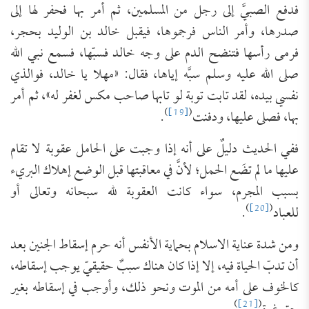
فدفع الصبيَّ إلى رجل من المسلمين، ثم أمر بها فحفر لها إلى
صدرها، وأمر الناس فرجموها، فيقبل خالد بن الوليد بحجر،
فرمى رأسها فتنضح الدم على وجه خالد فسبّها، فسمع نبي الله
صلى الله عليه وسلم سبَّه إياها، فقال: «مهلا يا خالد، فوالذي
نفسي بيده، لقد تابت توبة لو تابها صاحب مكس لغفر له»، ثم أمر
)
[19]
(
بها، فصلى عليها، ودفنت
.
ففي الحديث دليلٌ على أنه إذا وجبت على الحامل عقوبة لا تقام
عليها ما لم تضَع الحمل؛ لأنَّ في معاقبتها قبل الوضع إهلاك البريء
بسبب المجرم، سواء كانت العقوبة لله سبحانه وتعالى أو
)
[20]
(
للعباد
.
ومن شدة عناية الاسلام بحماية الأنفس أنه حرم إسقاط الجنين بعد
أن تدبّ الحياة فيه، إلا إذا كان هناك سببٌ حقيقيّ يوجب إسقاطه،
كالخوف على أمه من الموت ونحو ذلك، وأوجب في إسقاطه بغير
)
[21]
(