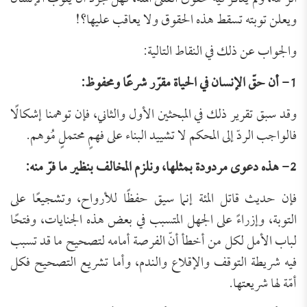
ويعلن توبته تسقط هذه الحقوق ولا يعاقب عليها؟!
والجواب عن ذلك في النقاط التالية:
1- أن حقّ الإنسان في الحياة مقرّر شرعًا ومحفوظ:
وقد سبق تقرير ذلك في المبحثين الأول والثاني، فإن توهمنا إشكالًا
فالواجب الردّ إلى المحكم لا تشييد البناء على فهمٍ محتملٍ مُوهم.
2- هذه دعوى مردودة بمثلها، ونلزم المخالف بنظير ما فرّ منه:
فإن حديث قاتل المئة إنما سيق حفظًا للأرواح، وتشجيعًا على
التوبة، وإزراءً على الجهل المتسبب في بعض هذه الجنايات، وفتحًا
لباب الأمل لكل من أخطأ أنّ الفرصة أمامه لتصحيح ما قد تسبب
فيه شريطة التوقف والإقلاع والندم، وأما تشريع التصحيح فكل
أمّة لها شريعتها.