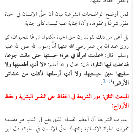
وتحقّق الحفاظ عليها.
فمن أوضح الواضحات الشرعية بيان أن حقَّ الإنسان في الحياة
مقرّر شرعًا ومحفوظ، وأن الجناية عليه ليست كأي جناية.
بل أعلى من ذلك نقول: إن حق الحياة مكفول شرعًا للحيوان، كما
روى عبد الله بن عمر رضي الله عنهما أنَّ رسول الله صلى الله عليه
وسلم قال:
«
عذبت امرأة في هرة؛ حبستها حتى ماتت جوعا،
فدخلت فيها النار»
، قال: فقال والله أعلم:
«لا أنتِ أطعمتِها ولا
سقيتِها حين حبستيها، ولا أنتِ أرسلتها فأكلت من خشاش
)
[5]
(
الأرض»
.
المبحث الثاني: دور الشريعة في الحفاظ على النفس البشرية وحفظ
الأرواح:
اعتبرت الشريعة أن أعظم الفساد الذي يقع في الدنيا هو مفسدة
تفويت الحياة الإنسانية بانتهاك حقِّ الإنسان في الحياة، قال ابن