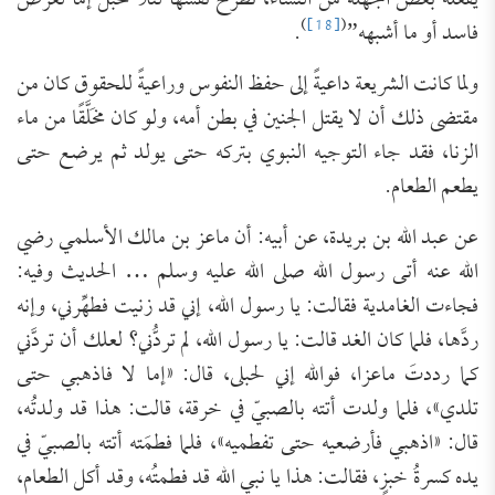
يفعله بعض الجهلة من النساء، تطرح نفسها لئلا تحبل إما لغرض
)
[18]
(
فاسد أو ما أشبهه”
.
ولما كانت الشريعة داعيةً إلى حفظ النفوس وراعيةً للحقوق كان من
مقتضى ذلك أن لا يقتل الجنين في بطن أمه، ولو كان مخَلَّقًا من ماء
الزنا، فقد جاء التوجيه النبوي بتركه حتى يولد ثم يرضع حتى
يطعم الطعام.
عن عبد الله بن بريدة، عن أبيه: أن ماعز بن مالك الأسلمي رضي
الله عنه أتى رسول الله صلى الله عليه وسلم … الحديث وفيه:
فجاءت الغامدية فقالت: يا رسول الله، إني قد زنيت فطهِّرني، وإنه
ردَّها، فلما كان الغد قالت: يا رسول الله، لم تردُّني؟ لعلك أن تردَّني
كما رددتَ ماعزا، فوالله إني لحبلى، قال: «إما لا فاذهبي حتى
تلدي»، فلما ولدت أتته بالصبيّ في خرقة، قالت: هذا قد ولدتُه،
قال: «اذهبي فأرضعيه حتى تفطميه»، فلما فطمَته أتته بالصبيّ في
يده كسرةُ خبزٍ، فقالت: هذا يا نبي الله قد فطمتُه، وقد أكل الطعام،