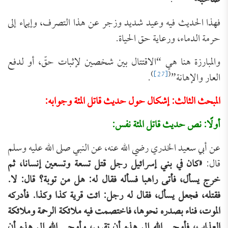
صاحبه»
.
فهذا الحديث فيه وعيد شديد وزجر عن هذا التصرف، وإيماء إلى
حرمة الدماء، ورعاية حق الحياة.
والمبارزة هنا هي “الاقتتال بين شخصين لإثبات حقّ، أو لدفع
)
[27]
(
العار والإهانة”
.
المبحث الثالث: إشكال حول حديث قاتل المئة وجوابه:
أولًا: نص حديث قاتل المئة نفس:
عن أبي سعيد الخدري رضي الله عنه، عن النبي صلى الله عليه وسلم
قال:
«كان في بني إسرائيل رجل قتل تسعة وتسعين إنسانا، ثم
خرج يسأل، فأتى راهبا فسأله فقال له: هل من توبة؟ قال: لا.
فقتله، فجعل يسأل، فقال له رجل: ائت قرية كذا وكذا. فأدركه
الموت، فناء بصدره نحوها، فاختصمت فيه ملائكة الرحمة وملائكة
العذاب، فأوحى الله إلى هذه أن تقربي، وأوحى الله إلى هذه أن