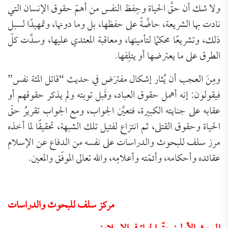
ولا شك أن حقَّ الحياة وحِفظ النفس من أهمّ حقوق الإنسان التي
نادت بها الشريعة، حاضَّةً على حفظها، بل وما دونها، وتمهيدًا لسبل
ذلك، وتشريعًا محكمًا لتأمينها، ومعاقبة المعتدي عليها، وسدَّت كلّ
الطرق على ما يعترضها أو يتلِفها.
ومِنَ العجب أن يُثار إشكال مفترَض في حديث “قاتل المئة نفس”
فيقولون: إنه أهمل حقوق العباد، وقَبل توبته ولم يذكر حقوقهم أو
عقابه على جنايته الكبيرة، فتعيَّن الجواب، ومع الجواب تقريرُ حقّ
الحياة وحقوق القتلى، ثم انتزاع لفتيل تلك الشبهة، تحقيقًا لما أخذه
مرز سلف للبحوث والدراسات على نفسه من الدفاع عن الإسلام
عقائده وأحكامه، وأئمّته وأعلامِه، والله تعالى الموفّق والمعين.
مركز سلف للبحوث والدراسات