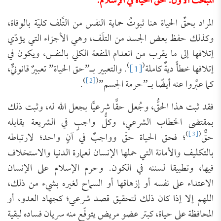
المبحث الأول: حقّ الحياة في الإسلام:
المراد بحقِّ الحياة هنا ثبوتُ حماية النفس من التَّلف كليّة بالوفاة،
وكذلك حفظ بعض الجسد من التلَف، وهي الأجزاء التي يؤدّي
إتلافها إلى ما يقرب من انعدام المنفعة الكلي بالنفس، ويكون في
)
(
إتلافها خطأً ديةٌ كاملة
[1]
. والتعبير بـ”حق الحياة” تعبيرٌ قانونيٌّ،
)
[2]
(
كما عبَّروا عنه أيضًا بـ”حرمة الجسم”
.
فقد ثبت هذا الحقُّ، وجُعل حقًّا شرعيًّا بجعل الله له، وثبت ذلك
بمقتضى الخطاب الشرعي، وكلُّ واجبٍ في الشريعة يقابله
)
[3]
(
حقٌّ
؛ فحق الحياة حقّ وواجبٌ في آنٍ واحد؛ لارتباطه
بالتكليف والأمانة التي حملها الإنسان لعمارة الدنيا والاستخلاف
فيها، وتطبيقا لسننه في الكون. وحرم الإسلام على الإنسان
الاعتداء على نفسه أو إزهاقها أو السماح لغيره بشيء من ذلك،
اللهم إلا إذا كان ذلك لتحقيق قصد شرعي؛ كجهاد العدو، أو
المحافظة على حياة، كبتر عضو مريض يتوقّع منه سريان فساده لبقية