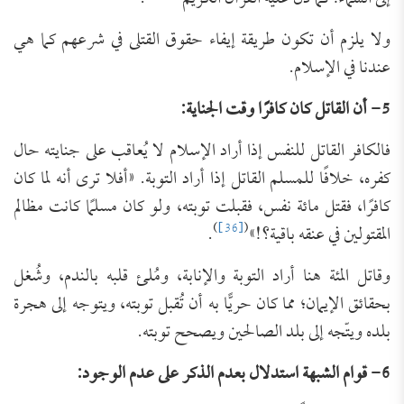
ولا يلزم أن تكون طريقة إيفاء حقوق القتلى في شرعهم كما هي
عندنا في الإسلام.
5- أن القاتل كان كافرًا وقت الجناية:
فالكافر القاتل للنفس إذا أراد الإسلام لا يُعاقب على جنايته حال
كفره، خلافًا للمسلم القاتل إذا أراد التوبة. «أفلا ترى أنه لما كان
كافرًا، فقتل مائة نفس، فقبلت توبته، ولو كان مسلمًا كانت مظالم
)
[36]
(
المقتولين في عنقه باقية؟!»
.
وقاتل المئة هنا أراد التوبة والإنابة، ومُلئ قلبه بالندم، وشُغل
بحقائق الإيمان؛ مما كان حريًّا به أن تُقبل توبته، ويتوجه إلى هجرة
بلده ويتّجه إلى بلد الصالحين ويصحح توبته.
6- قوام الشبهة استدلال بعدم الذكر على عدم الوجود: