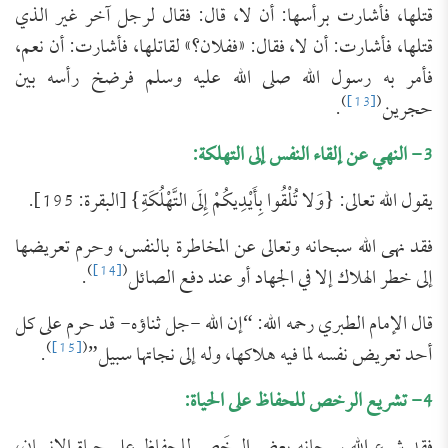
قتلها، فأشارت برأسها: أن لا، قال: فقال لرجل آخر غير الذي
قتلها، فأشارت: أن لا، فقال: «ففلان؟» لقاتلها، فأشارت: أن نعم،
فأمر به رسول الله صلى الله عليه وسلم فرضخ رأسه بين
)
[13]
(
حجرين
.
3- النهي عن إلقاء النفس إلى التهلكة:
يقول الله تعالى: {وَلا تُلْقُوا بِأَيْدِيكُمْ إِلَى التَّهْلُكَةِ} [البقرة: 195].
فقد نهى الله سبحانه وتعالى عن المخاطرة بالنفس، وحرم تعريضها
)
[14]
(
إلى خطر الهلاك إلا في الجهاد أو عند دفع الصائل
.
قال الإمام الطبري رحمه الله: “إن الله -جل ثناؤه- قد حرم على كل
)
[15]
(
أحد تعريض نفسه لما فيه هلاكها، وله إلى نجاتها سبيل”
.
4- تشريع الرخص للحفاظ على الحياة: