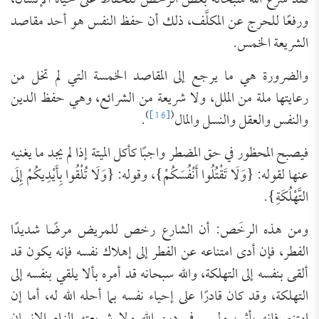
فقد شرع الله سبحانه بعض الرخَص للحفاظ على حياة الإنسان،
ورفعًا للحرج عن المكلَّف، ذلك أن حفظ النفس هو أحد مقاصد
الشريعة الخمس.
والضرورة هي ما يرجع إلى المقاصد الخمسة التي لم تخل من
رعايتها ملة من الملل، ولا شريعة من الشرائع، وهي حفظ الدين
)
[16]
(
والنفس والعقل والنسل والمال
.
فيصبح المحظور في حق المضطر واجبًا كأكل الميتة إذا لم يجد ما يغنيه
عنها لقوله: {وَلَا تَقْتُلُوا أَنْفُسَكُمْ}، وقوله: {وَلَا تُلْقُوا بِأَيْدِيكُمْ إِلَى
التَّهْلُكَةِ}.
ومن هذه الرخَص: أن الشارع رخص للمريض مرضًا شديدًا
الفطر، فإن أدى امتناعه عن الفطر إلى إهلاك نفسه فإنه يكون قد
ألقى بنفسه إلى التهلكة، والله سبحانه قد أمره بألا يلقي بنفسه إلى
التهلكة، وقد كان قادرًا على إحياء نفسه بما أحله الله له، أما إن