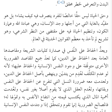
)
[4]
(
البدن والتعرض لخطر محقق
.
وحق الحياة ليس حقًّا خالصًا للفرد يتصرف فيه كيف يشاء؛ بل هو
مقيَّد بالغاية التي من أجلها وجد الإنسان، وهي عبادة الله وعمارة
الكون، وتنظيم الحياة فيه على مقتضى من النظر الشرعي، وهو
تشريع لم تأخذ به معظَم القوانين الحديثة في العالم.
ويعدُّ الحفاظ على النَّفس في صدارة كليات الشريعة ومقاصدها
العامة بعد الحفاظ على الدين، كما تعدّ جميع المقاصد الضرورية
الأخرى متوقّفة على وجود النفس الإنسانية والحفاظ عليها؛ لأنه
لو عدم المكلَّف لعُدِم من يتديّن وينهض بأصل الحفاظ على الدين،
ولعدمت معه ضرورة النسل التي تتفرع عن الحفاظ على النفس
وبقائها، ولعُدم العقل الذي لا يقوم أصلا بغير نفس، ولعُدمت
أهمية المال الذي يكتسب قيمته من انتفاع الأنفس به وتموّلها له؛
فالمصالح الضرورية إنما تقوم وتتحقَّق إذا وجدت النفس الإنسانية