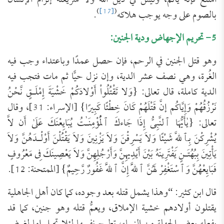
امتنع فإنه يأثم، وليس في دين الله ولا شريعته إلزام الإنسان
)
[17]
(
بالصوم على وجه يوجب هلاكه
.
5- تحريم الإجهاض ودية الجنين:
وهو قتل الجنين في الرحم، فإن حصل عمدًا وباعتداء وجب فيه
الغُرة، وهي نصف عشر الدية، وإن نزل حيًّا ثم مات فتجب فيه
الدية كاملة، قال تعالى: {وَلا تَقْتُلُواْ أَوْلادَكُمْ خَشْيَةَ إِمْلَـقٍ نَّحْنُ
نَرْزُقُهُمْ وَإِيَّاكُم إنَّ قَتْلَهُمْ كَانَ خِطْئًا كَبِيرًا} [الإسراء: 31]، وقال
تعالى: {يٰأَيُّهَا ٱلنَّبِىُّ إِذَا جَاءكَ ٱلْمُؤْمِنَـٰتُ يُبَايِعْنَكَ عَلَىٰ أَن لاَّ
يُشْرِكْنَ بِٱللَّهِ شَيْئًا وَلاَ يَسْرِقْنَ وَلاَ يَزْنِينَ وَلاَ يَقْتُلْنَ أَوْلْـدَهُنَّ وَلاَ
يَأْتِينَ بِبُهُتَـنٍ يَفْتَرِينَهُ بَيْنَ أَيْدِيهِنَّ وَأَرْجُلِهِنَّ وَلاَ يَعْصِينَكَ فِى مَعْرُوفٍ
فَبَايِعْهُنَّ وَٱسْتَغْفِرْ لَهُنَّ ٱللَّهَ إِنَّ ٱللَّهَ غَفُورٌ رَّحِيمٌ} [الممتحنة: 12].
قال ابن كثير: “وهذا يشمل قتله بعد وجوده، كما كان ‌أهل ‌الجاهلية
‌يقتلون ‌أولادهم ‌خشية ‌الإملاق، ويعمُّ قتله وهو جنين، كما قد