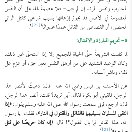
إهدارها في نظر الإسلام، أما ما عداها من الأنفس -مثل نفس
المحارب ونفس المرتد إن لم يتب- فلا عصمةَ لها، على أن النفس
المعصومة في الأصل قد يجوز إزهاقها بسبب شرعي كقتل الزاني
)
[25]
(
المحصن، أو القصاص من القاتل عمدًا عدوانًا
.
8- تحريم المبارزة والاقتتال:
لما كفلت الشريعةُ حقَّ الحياة للجميع إلا إذا استحقّ غير ذلك،
وكان الوعيد الشديد على من أزهق النفس بغير حق، أو عزم على
ذلك وباشر أسبابه.
عن الأحنف بن قيس رضي الله عنه قال: ذهبتُ لأنصر هذا
الرجل، فلقيني أبو بكرة فقال: أين تريد؟ قلت: أنصر هذا الرجل،
قال: ارجع، فإني سمعت رسول الله صلى الله عليه وسلم يقول:
«إذا
التقى المسلمان بسيفيهما فالقاتل والمقتول في النار»
، فقلت: يا رسول
الله، هذا القاتل فما بال المقتول؟! قال:
«إنه كان حريصًا على قتل
)
[26]
(