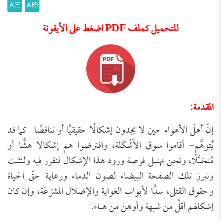
A
A
للتحميل كملف PDF اضغط على الأيقونة
المقدمة:
إنّ أهلَ الأهواء حين لا يجدون إشكالًا حقيقيًّا أو تناقضًا -كما قد
يُتوهَّم- أقاموا سوق الأَشْكَلة، وافترضوا هم إشكالا هشًّا أو
مُتخيَّلًا، ونحن نهتبل فرصة ورود هذا الإشكال لنقرر فيه ولنثبت
ونبرز تلك الصفحة البيضاء لصون الدماء ورعاية حقّ الحياة
وحقوق القتلى، سدًّا لأبواب الغواية والإضلال المشرَعَة، وإن كان
إشكالهم أقلَّ من شبهة وأوهن من هباء.