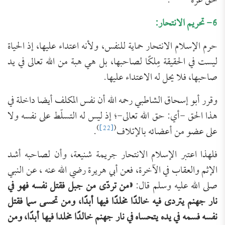
حق غرة
.
6- تحريم الانتحار:
حرم الإسلام الانتحار حماية للنفس، ولأنه اعتداء عليها، إذ الحياة
ليست في الحقيقة مِلكًا لصاحبها، بل هي هبة من الله تعالى في يد
صاحبها، فلا يحل له الاعتداء عليها.
وقرر أبو إسحاق الشاطبي رحمه الله أن نفس المكلف أيضا داخلة في
هذا الحق -أي: حق الله تعالى-؛ إذ ليس له التسلّط على نفسه ولا
)
[22]
(
على عضو من أعضائه بالإتلاف
.
فلهذا اعتبر الإسلام الانتحار جريمة شنيعة، وأن لصاحبه أشد
الإثم والعقاب في الآخرة، فعن أبي هريرة رضي الله عنه ، عن النبي
صلى الله عليه وسلم قال:
«من تردّى من جبل فقتل نفسه فهو في
نار جهنم يتردى فيه خالدًا مخلدًا فيها أبدًا، ومن تحسى سما فقتل
نفسه فسمه في يده يتحساه في نار جهنم خالدًا مخلدا فيها أبدًا، ومن