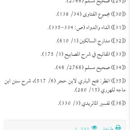
([29]) صحيح مسلم (2766).
([30]) مجموع الفتاوى (34/ 138).
([31]) الداء والدواء (ص: 334-335).
([32]) مدارج السالكين (1/ 610).
([33]) المفاتيح في شرح المصابيح (3/ 175).
([34]) صحيح مسلم (2766/ 46).
([35]) انظر: فتح الباري لابن حجر (6/ 517)، شرح سنن ابن
ماجه للهرري (15/ 280).
([36]) تفسير الماتريدي (3/ 330).
تَعرِيف بكِتَاب (مجموعة الرَّسائل العقديَّة
طباعة
1٬733