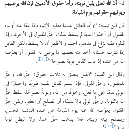
3- أن الله تعالى يقبل توبته، وأما حقوق الآدميين فإن الله يرضيهم
ويوفيهم حقوقهم يوم القيامة:
قال ابن تيمية: “وأما القاتل عمدا فعليه الإثم، فإذا عفا عنه أولياء
المقتول أو أخذوا الدية لم يسقط بذلك ‌حقّ ‌المقتول في الآخرة، وإذا
قتلوه ففيه نزاع في مذهب أحمد، والأظهر أن لا يسقط، لكن القاتل
إذا كثرت حسناته أخذ منه بعضها ما يرضى به المقتول أو يعوّضه
)
[30]
(
الله من عنده إذا تاب القاتل توبة نصوحا”
.
وقال ابن القيم: “القتل يتعلّق به ثلاث حقوق: حقّ لله، وحقّ
للمقتول، وحقّ للولي. فإذا سلّم القاتل نفسَه طوعًا واختيارًا إلى
الولي ندمًا على ما فعل، وخوفًا من الله، وتوبةً نصوحًا، سقط حقُّ
الله بالتوبة، وحقُّ الولي بالاستيفاء أو الصلح أو العفو، وبقي حقّ
المقتول يعوّضه الله عنه يوم القيامة عن عبده التائب المحسن،
ويصلح بينه وبينه، فلا يذهب حقّ هذا، ولا تبطل توبة
)
[31]
(
هذا”
.