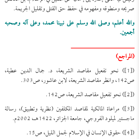
صريحه ومنطوقه ومفهومه في حفظ حق القتلى وتقليل الجريمة.
والله أعلم، وصلى الله وسلم على نبينا محمد، وعلى آله وصحبه
أجمعين.
ــــــــــــــــــــــــــــــــــ
(المراجع)
([1]) نحو تفعيل مقاصد الشريعة، د. جمال الدين عطية،
ص142، وانظر مقاصد الشريعة، لابن عاشور، ص303.
([2]) نحو تفعيل مقاصد الشريعة، ص142.
([3]) مراعاة المالكية لمقاصد المكلفين (نظرية وتطبيق)، رسالة
ماجستير لميلود الفروجي، جامعة الجزائر، 1422هـ، 2002م.
([4]) حقوق الإنسان في الإسلام لجمل الليل، ص15.