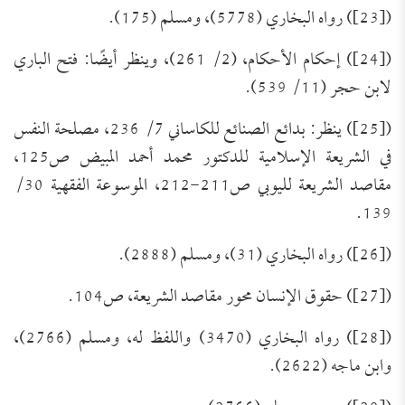
([23]) رواه البخاري (5778)، ومسلم (175).
([24]) إحكام الأحكام، (2/ 261)، وينظر أيضًا: فتح الباري
لابن حجر (11/ 539).
([25]) ينظر: بدائع الصنائع للكاساني 7/ 236، مصلحة النفس
في الشريعة الإسلامية للدكتور محمد أحمد المبيض ص125،
مقاصد الشريعة لليوبي ص211-212، الموسوعة الفقهية 30/
139.
([26]) رواه البخاري (31)، ومسلم (2888).
([27]) حقوق الإنسان محور مقاصد الشريعة، ص104.
([28]) رواه البخاري (3470) واللفظ له، ومسلم (2766)،
وابن ماجه (2622).