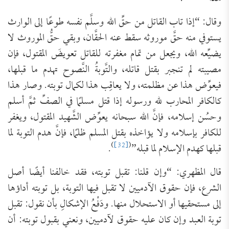
وقال: “إذا تاب القاتل من حقِّ الله وسلَّم نفسه طوعًا إلى الوارث
يستوفي منه حقَّ موروثه سقط عنه الحقَّان، وبقي حقُّ الموروث لا
يضيِّعه الله، ويجعل من تمام مغفرته للقاتل تعويضَ المقتول، فإن
مصيبته لم تنجبر بقتل قاتله، والتَّوبةُ النَّصوح تهدم ما قبلها،
فيعوِّض هذا عن مظلمته، ولا يعاقِب هذا لكمال توبته. وصار هذا
كالكافر المحارب لله ورسوله إذا قتل مسلمًا في الصفِّ ثمَّ أسلم
وحسُن إسلامه، فإنَّ الله سبحانه يعوِّض الشَّهيد المقتول، ويغفر
للكافر بإسلامه ولا يؤاخذه بقتل المسلم ظلمًا، فإنَّ هدم التوبة لما
)
[32]
(
قبلها كهدم الإسلام لما قبله”
.
قال المظهري: “وإن قلنا: تقبل توبته، فقد خالفنا أيضًا أصل
الشرع، فإن ‌حقوق الآدميين لا تقبل فيها التوبة، بل توبته أداؤها
إلى مستحقيها أو الاستحلال منها. ودَفْعُ الإشكالِ بأن نقول: تقبل
توبة العبد وإن كان عليه ‌حقوق لآدميين، ونعني بقبول توبته: أن