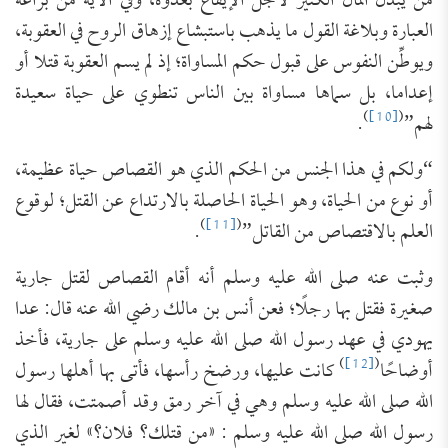
من يبذل المال الكثير لأجل الإيقاع بعدوه، وفي الآية من براعة
العبارة وبلاغة القول ما يذهب باستبشاع إزهاق الروح في العقوبة،
ويوطِّن النفوس على قبول حكم المساواة؛ إذ لم يسم العقوبة قتلا أو
إعداما، بل سماها مساواة بين الناس تنطوي على حياة سعيدة
)
[10]
(
لهم”
.
“ولكم في هذا الجنس من الحكم الذي هو القصاص حياة عظيمة،
أو نوع من الحياة، وهو الحياة الحاصلة بالارتداع عن القتل؛ لوقوع
)
[11]
(
العلم بالاقتصاص من القاتل”
.
وثبت عنه صلى الله عليه وسلم أنه أقام القصاص لقتل جارية
صغيرة فقتل بها رجلًا؛ فعن أنس بن مالك رضي الله عنه قال: عدا
يهودي في عهد رسول الله صلى الله عليه وسلم على جارية، فأخذ
)
[12]
(
أوضاحًا
كانت عليها، ورضخ رأسها، فأتى بها أهلها رسول
الله صلى الله عليه وسلم وهي في آخر رمق وقد أصمتت، فقال لها
رسول الله صلى الله عليه وسلم : «من قتلك؟ فلان؟» لغير الذي