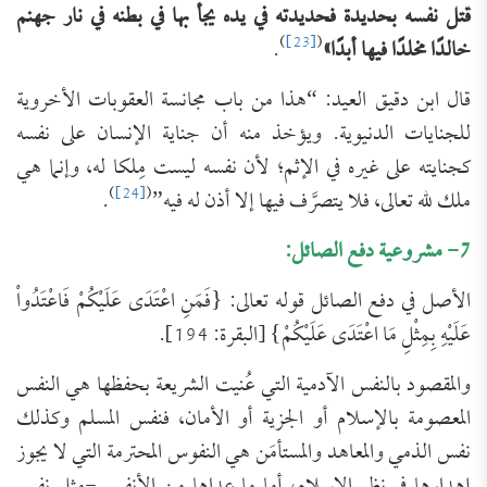
قتل نفسه بحديدة فحديدته في يده يجأ بها في بطنه في نار جهنم
)
[23]
(
خالدًا مخلدًا فيها أبدًا»
.
قال ابن دقيق العيد: “هذا من باب ‌مجانسة ‌العقوبات ‌الأخروية
‌للجنايات ‌الدنيوية. ويؤخذ منه أن جناية الإنسان على نفسه
كجنايته على غيره في الإثم؛ لأن نفسه ليست مِلكا له، وإنما هي
)
[24]
(
ملك لله تعالى، فلا يتصرَّف فيها إلا أذن له فيه”
.
7- مشروعية دفع الصائل:
الأصل في دفع الصائل قوله تعالى: {فَمَنِ اعْتَدَى عَلَيْكُمْ فَاعْتَدُواْ
عَلَيْهِ بِمِثْلِ مَا اعْتَدَى عَلَيْكُمْ} [البقرة: 194].
والمقصود بالنفس الآدمية التي عُنيت الشريعة بحفظها هي النفس
المعصومة بالإسلام أو الجزية أو الأمان، فنفس المسلم وكذلك
نفس الذمي والمعاهد والمستأمَن هي النفوس المحترمة التي لا يجوز