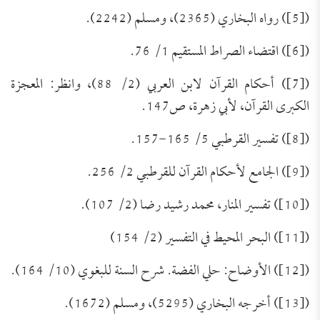
([5]) رواه البخاري (2365)، ومسلم (2242).
([6]) اقتضاء الصراط المستقيم 1/ 76.
([7]) أحكام القرآن لابن العربي (2/ 88)، وانظر: المعجزة
الكبرى القرآن، لأبي زهرة، ص147.
([8]) تفسير القرطبي 5/ 165-157.
([9]) الجامع لأحكام القرآن للقرطبي 2/ 256.
([10]) تفسير المنار، محمد رشيد رضا (2/ 107).
([11]) البحر المحيط في التفسير (2/ 154)
([12]) الأوضاح: حلي الفضة. شرح السنة للبغوي (10/ 164).
([13]) أخرجه البخاري (5295)، ومسلم (1672).