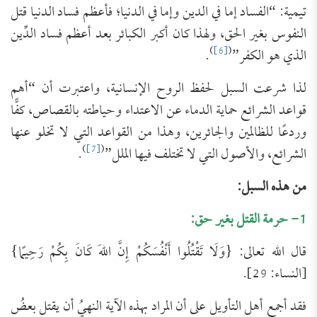
تيمية: “الفساد إما في الدين وإما في الدنيا؛ فأعظم فساد الدنيا قتل
النفوس بغير الحق، ولهذا كان أكبر الكبائر بعد أعظم فساد الدِّين
)
[6]
(
الذي هو الكفر”
.
لذا شرعت السبل لحفظ الروح الإنسانية، واعتبرت أن “أهم
قواعد الشرائع حماية الدماء عن الاعتداء وحياطته بالقصاص، كفًّا
وردعًا للظالمين والجائرين، وهذا من القواعد التي لا تخلو عنها
)
[7]
(
الشرائع، والأصول التي لا تختلف فيها الملل”
.
من هذه السبل:
1- حرمة القتل بغير حق:
قال الله تعالى: {وَلَا تَقْتُلُوا أَنْفُسَكُمْ إِنَّ اللهَ كَانَ بِكُمْ رَحِيمًا}
[النساء: 29].
فقد أجمع أهل التأويل على أن المراد بهذه الآية النهيُ أن يقتل بعضُ