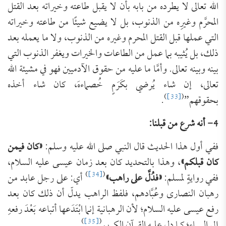
الله تعالى لا يطرده من بابه بأن لا يقبل طاعته وخيراته بعد القتل
المحرَّم وغيرِه من الذنوب، بل لا يضيع شيئًا من طاعته وخيراته
التي عملها قبل القتل المحرم وغيره من الذنوب، ولا ما يعمله بعد
ذلك، بل يُثيبه بما عمل من الطاعات والخيرات ويغفر الذنوب التي
بينه وبينه تعالى. وأمَّا ما عليه من ‌حقوق الآدميين فهو في مشيئة الله
تعالى، إن شاء يُرضي بكَرَمٍ خُصماءهَ، كان شاء أخذه
)
[33]
(
بحقوقهم”
.
4- أنه شرع من قبلنا:
ففي أول هذا الحديث قال النبي صلى الله عليه وسلم:
«كان فيمن
كان قبلكم»
، وهذا بالتحديد كان بعد زمان عيسى عليه السلام،
)
[34]
(
ففي روايةٍ لمسلم:
«فدُلَّ على ‌راهب»
أي: على رجل عابد من
رهبان النصارى وعُبَّادهم، فلفظ الراهب يدلّ أن ذلك كان بعد
رفع عيسى عليه السلام؛ لأن الرهبانية إنما ابْتَدَعها أتباعه بَعْدَ رفعهِ
)
[35]
(
إلى السماء؛ كما دل عليه القرآن الكريم
.