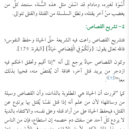
أُسْوَة لغيره، ومادام قد اسْتَن مثل هذه السُّنة، سنجد كلَّ من
يغضب منْ آخر يقتله، وتظل السلسلة من القتلة والقتلى تتوالى.
2- تشريع القصاص:
فتشريع القصاص راعت فيه الشريعة حقَّ الحياة وحفظ النفوس؛
فالله تعالى يقول: {وَلَكُمْ فِي الْقِصَاصِ حَيَاةٌ} [البقرة: 179].
وكون القصاص حياةً يرجع إلى أنه “إذا أقيم وتحقق الحكم فيه
ازدجر من يريد قتل آخر، مخافة أن يُقتصّ منه، فحييا بذلك
)
[9]
(
معا”
.
كما “قررت أن الحياة هي المطلوبة بالذات، وأن القصاص وسيلة
من وسائلها؛ لأن من علم أنه إذا قتل نفسًا يُقتل بها يرتدِع عن
القتل، فيحفظ الحياة على من أراد قتله وعلى نفسه، والاكتفاء بالدية
لا يردع كلّ أحد عن سفك دم خصمه إن استطاع، فإن من الناس