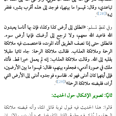
تباعدي، وقال: قيسوا ما بينهما، فوجد إلى هذه أقرب بشبر، فغفر
)
[28]
(
له»
.
وفي لفظٍ لمسلم:
«انطلق إلى أرض كذا وكذا، فإن بها أناسا يعبدون
الله فاعبد الله معهم، ولا ترجع إلى أرضك فإنها أرض سوء.
فانطلق حتى إذا نصف الطريق أتاه الموت، فاختصمت فيه ملائكة
الرحمة وملائكة العذاب. فقالت ملائكة الرحمة: جاء تائبا مقبلا
بقلبه إلى الله. وقالت ملائكة العذاب: إنه لم يعمل خيرا قط. فأتاه
ملك في صورة آدمي، فجعلوه بينهم، فقال: قيسوا ما بين الأرضين،
فإلى أيتهما كان أدنى فهو له. فقاسوه فوجدوه أدنى إلى الأرض التي
)
[29]
(
أراد، فقبضته ملائكة الرحمة»
.
ثانيًا: تصوير الإشكال حول الحديث:
قالوا: هذا الحديث فيه قبول توبة قاتل المئة، وأنه قبضته ملائكة
الرحمة، ولم يُذكر فيه حقوق القتلى المئة، فهل مجرد أن يتوب الإنسان