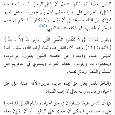
الناس بعضًا، ثم لفظها يتناول أن يقتل الرجل نفسه بقصد منه
للقتل في الحرص على الدنيا وطلب المال بأن يحمل نفسه على الغرر
المؤدّي إلى التلف، ويحتمل أن يقال: ولا تقتلوا أنفسكم في حال
)
[8]
(
ضجَر أو غضب، فهذا كله يتناوله النهي
.
ويقول تعالى: {ولاَ تَقْتُلوا النَّفْسَ التِّي حَرّم اللهُ إلاَّ بالحقِّ}
[الأنعام: 151]. وهذا لأن القتل هدم لبناء أراده الله، وسلب لحياة
المجني عليه، واعتداء على عصبته الذين يعتزون بوجوده،
وينتفعون به، ويحرمون بفقده العون، ويستوي في التحريم قتل
المسلم والذمي وقاتل نفسه.
والناظر للقتل بغير حق يجده جريمة كبرى؛ لأنه اعتداء على حق
الحياة، وإفساد، والله تعالى لا يحب الفساد.
كما أن الناس جميعًا متساوون في حقِّ الحياة. ومادام القاتل قد اجترأ
على واحد فمن الممكن أن يَجترئ على الباقين. أو أن يكون فعله