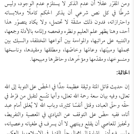
ومن المقرّر عقلًا أن عدم الذكر لا يستلزم عدم الوجود، وليس
شرطًا في كل نص شرعي أن يذكر الحكم كاملًا وملابساته
واحترازاته، فدون ذلك مشقّة لا تحتمل، ولا يكاد يتصوّر هذا
أحد، وهنا يظهر علم العليم ونظره وفحصه وإلمامه بالأدلة وجمعها،
والتنبيه على مراتبها، والمواءمة بين أنواعها المختلفة، والسبك بين
مجملها ومبيّنها، وعامّها وخاصّها، ومطلقها ومقيدها، وناسخها
ومنسوخها، ومقدّمها ومؤخّرها، وحاظرها ومبيحها.
الخاتمة:
إن حديث قاتل المئة وثيقة عظيمة جدًّا في الحضّ على التوبة إلى الله
تعالى، وفيه بيان سعة رحمة الله تعالى، وأنها تتّسع لتقبل من فرّط في
حقّه وحقّ العباد، وقتل أنفسًا كثيرة، وباب الله لا يُغلق أمام عبد
أتاه، ففيه حضّ على التوقف عن التمادي في المعصية والتفريط،
وتحفيز للعاصي أن يقلع وينتهي لا أن يسرف في طغيانه وعصيانه،
وليس فيه أدنى إشارة إلى إهمال حقّ القتيل في الإسلام، بل العكس