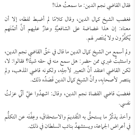
فقال القاضي نجم الدين: ما سمعتُ هذا!
فغضب الشيخ كمال الدين، وقال كلامًا لم أضبط لفظه، إلا أن
معناه: إن هذا غضاضة على الشافعيَّةِ وعارٌ عليهم أنَّ أئمَّتَهم
يُكفَّرُون ولا يُنتَصر لهم.
ولم أسمع من الشيخ كمال الدين ما قال في حَقِّ القاضي نجم الدين،
واستثبتُّ غيري ممن حضر: هل سمع منه في حقه شيئًا؟ فقالوا: لا،
لكن القاضي اعتقد أنَّ التعيير لأجلِه، ولكونه قاضي المذهب، ولم
ينتصر لأصحابِه، وأنَّ الشيخ كمالَ الدين قَصَدُه ذلك.
فغضبَ قاضي القضاة نجم الدين، وقال: اشهدُوا عليَّ أنِّي عزلتُ
نفسي.
وأخذ يذكُرُ ما يستحقُّ به التَّقديمَ والاستحقاقَ، وعِفَّتَه عن التكلُّم
في أعراض الجماعة، ويستشهدُ بنائب السلطان في ذلك.