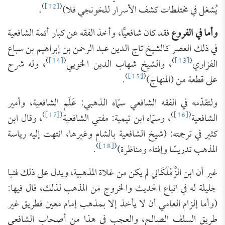
)
[12]
(
يُشغل في مختلطات كشف الأسرار للخونجي فلا)
.
وأما في الفروع
فقد كان شافعيًّا، وأخذ الفقه عن كبار أئمة الشافعية
في ذلك العصر كالشيخ تاج الدين عبد الرحمن بن إبراهيم بن سباع
)
[14]
(
)
[13]
(
‌الفزاري
، والشيخ شهاب الدين الخويي
، وله شرح
)
[15]
(
على قطعة من (المنهاج)
.
ولتقدّمه في الفقه الشافعي سمّاه الذهبي: عَلَم الشافعية، وأمير
)
[17]
(
)
[16]
(
الشافعية
، وسمّاه ابن تيمية: مفتي الشافعية
، وقال ابن
كثير في ترجمته: (شيخ الشافعية بالشام وغيرها، انتهت إليه رياسة
)
[18]
(
المذهب تدريسًا وإفتاء ومناظرة)
.
غير أن ابن الزَّمْلَكَاني لم يكن من غلاة المذهبية، ويدل على ذلك فتيا
جليلة له في اتباع الحديث والخروج من المذهب لذلك، قال فيها:
(وأما إلزام العامي أن لا يأخذ إلا بمذهب إمام معين فطريق غير
طريق السلف الصالح، والعجب في هذا من أصحاب الشافعي