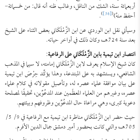
أربعمائة سنة، الشك من الناقل، وغالب ظنه أنه قال: من خمسمائة-
)
[36]
(
‌أحفظ ‌منهُ)
.
وسيأتي نقل ابن الوردي عن ابن الزَّمْلَكَاني بعض الثناء على الشيخ
بعد سنة 724هـ، وكان ذلك في أواخر حياته.
انتصار ابن تيمية بابن الزَّمْلَكَاني على الرفاعية
:
كان شيخ الإسلام يعرف لابن الزَّمْلَكَاني إمامته، لا سيما في المذهب
الشافعي، ويستشهد به على المبتدعة، وهذا يؤكِّد حِرْصَ ابن تيمية
على بيان موافقة علماء عصره له، وتأصيل مقولاته في كلام علماء
عصره، وغيرهم من العلماء المعظّمين عند المدعُوِّين، تحقيقًا لمصلحة
دعوية كبرى، وهي مراعاة حال المدعُوِّين وظروفهم وبيئتهم.
حيث حضر ابن الزَّمْلَكَاني مناظرة ابن تيمية مع الرفاعية في 9/ 5/
705هـ، والتي كانت بحضور أمير دمشق جمال الدين الأفرم.