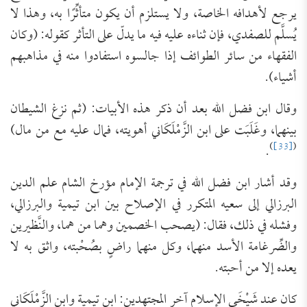
يرجع لأهدافه الخاصة، ولا يستلزم أن يكون متأثِّرًا به، وهذا لا
يُسلَّم للصفدي، فإن ثناءه عليه فيه ما يدلّ على التأثر كقوله: (وكان
الفقهاء من سائر الطوائف إذا جالسوه استفادوا منه في مذاهبهم
أشياء).
وقال ابن فضل الله بعد أن ذكر هذه الأبيات: (ثم نزغ ‌الشيطان
‌بينهما، وغَلَبَت على ابن الزَّمْلَكَاني أهويته، فمال عليه مع من مال)
)
[33]
(
.
وقد أشار ابن فضل الله في ترجمة الإمام مؤرخ الشام علم الدين
البرزالي إلى سعيه المتكرر في الإصلاح بين ابن تيمية والبرزالي،
وفشله في ذلك، فقال: (يصحب الخصمين وهما من هما، والنَّظيرين
والضِّرغامة الأسد منهما، وكل منهما راضٍ بصُحْبته، واثق به لا
يعده إلا من أحبته.
كان عند شَيْخَي الإسلام آخر المجتهدين: ابن تيمية وابن الزَّمْلَكَاني