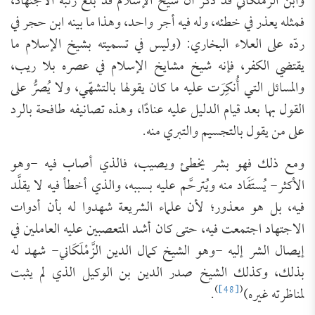
وابن الزَّمْلَكَاني قد ذكر أن شيخ الإسلام قد بلغ رتبة الاجتهاد،
فمثله يعذر في خطئه، وله فيه أجر واحد، وهذا ما بينه ابن حجر في
ردّه على العلاء البخاري: (وليس في تسميته بشيخ الإسلام ما
يقتضي الكفر، فإنه شيخ مشايخ الإسلام في عصره بلا ريب،
والمسائل التي أُنكِرَت عليه ما كان يقولها بالتشهّي، ولا يُصرُّ على
القول بها بعد قيام الدليل عليه عنادًا، وهذه تصانيفه طافحة بالرد
على من يقول بالتجسيم والتبري منه.
ومع ذلك فهو بشر يخطئ ويصيب، فالذي أصاب فيه -وهو
الأكثر- يُستَفَاد منه ويُترحَّم عليه بسببه، والذي أخطأ فيه لا يقلَّد
فيه، بل هو معذور؛ لأن علماء الشريعة شهدوا له بأن أدوات
الاجتهاد اجتمعت فيه، حتى كان أشد المتعصبين عليه العاملين في
إيصال الشر إليه -وهو الشيخ كمال الدين ‌الزَّمْلَكَاني- شهد له
بذلك، وكذلك الشيخ صدر الدين بن الوكيل الذي لم يثبت
)
[48]
(
لمناظرته غيره)
.