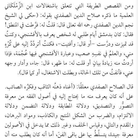
ومن القصص الطريفة التي تتعلق باشتغالات ابن الزَّمْلَكَاني
العلمية ما ذكره صلاح الدين الصفدي بقوله: (حكى لي الشيخ
نجم الدين الصفدي رحمه الله تعالى قال: قلتُ له: فرَّطت في المنطق!
فقال: كان بدمشق أيام طلبي له شخص يعرف بالأفشنجي، وكنتُ
قد تميزت ودرَّست -أو قال: وأفتيت-، فكنتُ أتردَّدُ إليه على كُرْهٍ
مني، والعلمُ في نفسِهِ صعب، وعبارة الأفشنجي فيها عُجْمَة، فإذا
أردتُ منه زيادةَ بيانٍ أو قلت له: ما ظهر، قال: جاء، وأدار وجهه
عني، فأنفتُ من تلك الحالة، وبطلت الاشتغال، أو كما قال).
قال الصلاح الصفدي معلقًا: (أغناه ذهنُه الثاقب وفكرُه الصائب.
على أنه كان يعرف منه ما يحتاج إليه في أصول الفقه من معرفة
التصوُّر والتصديق، ودلالة المطابقة ودلالة التضمن ودلالة
الالتزام، والضرب من الشكل المنتج والكاذب، ومواد البرهان،
والمقدم والتالي، وقياس الخلف، وغير ذلك مما يدخل في الأصولين
معرفة جيدة، يتسلَّطُ بها على باقي الفنّ، أما أنه كان يطلب منه أن