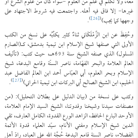
معه، ولا تكلم في علم من العلوم -سواء كان من علوم الشرع أو
غيرها- إلا فاق فيه أهله. واجتمعت فيه شروط الاجتهاد على
)
[26]
(
وجهها كما يجب)
.
وحُفِظَ عن ابن الزَّمْلَكَاني ثناءٌ كثير يكتُبُه على نسخ من الكتب
الأولى التي صنفها شيخ الإسلام ابن تيمية بدمشق، كـ(الصارم
المسلول) الذي صنفه الشيخ سنة 693هـ، حيث كتب: (تأليف
العالم العلامة والبحر الفهّامة، ناصر السنّة وقامع البدعة، شيخ
الإسلام وبحر العلوم، أبي العبّاس أحمد ابن العالم الفاضل عبد
)
[27]
(
الحليم، ابن الشيخ الصالح أبي البركات ابن تيمية الحراني)
.
وكتب على نسخة من (بيان الدليل على بطلان التحليل): (من
‌مصنفات سيدنا وشيخنا وقدوتنا، الشيخ السيد الإمام العلامة،
الأوحد البارع الحافظ، الزاهد الورع القدوة، الكامل العارف، تقي
الدين شيخ الإسلام ومفتي الأنام، سيّد العلماء قدوة الأئمة
الفضلاء، ناصر السنة قامع البدعة حُجَّة الله على العباد، رادّ أهل