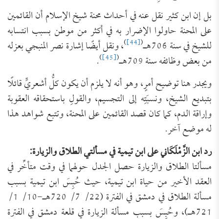
بل إن ابن كثير نقل عنه في أحداث محنة شيخ الإسلام أن القائمين
على المحنة حاولوا الإضرار به في أكثر من موطن بسبب انتسابه
)
[44]
(
للشيخ في سنة 706هـ
، ونقل أيضًا إشارة نصر المنبجي بعزله
)
[45]
(
من بعض وظائفه سنة 709هـ
.
ويجدر هنا توضيح أمرٍ، وهو أنه لا يلزم أن يكون كلُّ أشعريٍّ قائلًا
بتبديع الشيخ، ونسبَتِه إلى التجسيم، والقولِ باستحقاقه العقوبة
وإراقة الدم، كما كان قصد القائمين على المحنة، وتتبع شواهد هذا
له موضع آخر.
رد ابن الزَّمْلَكَاني على ابن تيمية في مسألتي الطلاق والزيارة:
مسألتا الطلاق والزيارة حصل الجدل حولهما في وقت متأخِّر في
العقد الأخير من حياة ابن تيمية، حيث حُبِسَ ابن تيمية بسبب
مسألة الطلاق في دمشق في الفترة (22/ 7/ 720هـ-10/ 1/
721هـ)، وحُبِسَ بسبب مسألة الزيارة في قلعة دمشق في الفترة