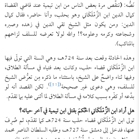
نَصُّه:
(
تنقَّص مرة بعض الناس من ابن تيمية عند قاضي القضاة
كمال الدين ابن ‌الزَّمْلَكَاني وهو بحلب، وأنا حاضر، فقال كمال
الدين: ومن يكون مثل الشيخ تقي الدين في زهده وصبره
وشجاعته وكرمه وعلومه؟! والله لولا تعرضه للسلف لزاحمهم
بالمناكب).
وهذه الحادثة وقعت بعد سنة 724هـ، وهي السنة التي تولّى فيها
ابن الزَّمْلَكَاني قضاء حلب، وكانت بعد فتياه في مسألة الطلاق،
وفيها ثناء واضحٌ على الشيخ، باستثناء ما ذكره مِن تعرُّض الشيخ
)
[51]
(
للسلف، وهي دعوى غير صحيحة
. لكن القصد أنه لو
بدَّعه أو كفّره بسبب كلامه في مسألة الطلاق لما أثنى عليه بما تقدّم.
هل أراد ابن الزَّمْلَكَاني الحُكمَ بقتل ابن تيمية في آخر حياته؟
تولى ابن الزَّمْلَكَاني قضاء حلب سنة 724هـ كما تقدّم، ثم صُرِفَ
عنها، فدخل إلى دمشق سنة 727هـ، وطلبه السلطان الناصر محمد