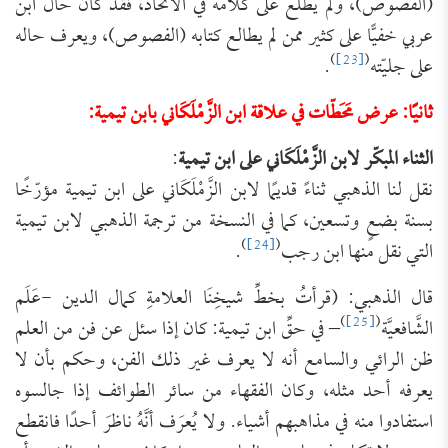
(الفصوص)، ولم يطَّلع على كلامه في الاتحاد، فقد كان حال ابن
عربي خفيًّا على كثير ممن لم يطالع كتابه (الفصوص)، ويعرف حاله
)
[23]
(
على جليّته
.
ثانيًا: عرض
مَحَطّات في علاقة
ابن الزَّمْلَكَاني بابن تيمية:
الثناء المبكّر لابن الزَّمْلَكَاني على ابن تيمية
:
نقل لنا الذهبي ثناءً قديمًا لابن الزَّمْلَكَاني على ابن تيمية مؤرّخًا
بسنة بضعٍ وتسعين، كما في النسخة من ترجمة الذهبي لابن تيمية
)
[24]
(
التي نقل منها ابن رجب
.
قال الذهبي: (قرأتُ بخطِّ شيخِنَا العلامةِ كمال الدين ‌-عَلَم
)
[25]
(
‌الشَّافعيَّة
– في حقِّ ابن تيمية: كان إذا سئل عن فن من العلم
ظن الرائي والسامع أنه لا يعرف غير ذلك الفن، وحكم بأن لا
يعرفه أحد مثله، وكان الفقهاء من سائر الطوائف إذا جالسوه
استفادوا منه في مذاهبهم أشياء. ولا يُعرَف أنَّهُ ناظرَ أحدًا فانقطع