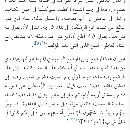
وجادل الدكتور بشار عوّاد معروف في صحة نسبة هذه العبارة
بعدم ورودها في جميع النسخ الخطية، فلم يُثبِتْها في أصل الكتاب،
وأشار في الهامش إلى أنها مقحمة، واستدل لذلك بثناء ابن كثير
البالغ على شيخه ابن الزَّمْلَكَاني في تلك الترجمة، المنافي لأن يقول فيه
مثل هذا. يقول: (ولا أظن أن ابن كثير كتب هذا؛ لأنه يتناقض مع
)
[53]
(
الثناء العاطر الحسن الذي أثنى عليه المؤلف)
.
غير أن هذا الموضع ليس الموضع الوحيد في (البداية والنهاية) الذي
من هذا القبيل، فقد جاء في أحداث هذه السنة 727هـ قبل هذا
الموضع بصفحات قليلة: (وفي يوم السبت عشرين شعبان وصل إلى
دمشق قاضي قضاة حلب كمال الدين بن الزَّمْلَكَاني على البريد،
فأقام بدمشق أربعة أيام، ثم سار إلى مصر ليتولى قضاء قضاة الشام
بحضرة السلطان، فاتفق موته قبل وصوله إلى القاهرة: {‌وَحِيلَ
‌بَينَهُم وَبَينَ مَا يَشتَهُونَ كَمَا فُعِلَ بِأَشيَاعِهِم مِن قَبلُ إِنَّهُم كَانُوا فِي
)
[54]
(
شَكٍّ مُرِيبٍ} [سبأ: 54])
.