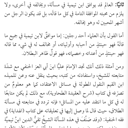
ثانيًا:
العالم قد يوافق ابن تيمية في مسألة، ويخالفه في أخرى، ولا
يلزم من محبته الموافقة التامة في كل ما قالَه، بل قد يكون الرجل من
أشهر المحبين له وهو يخالفه.
أما القول بأن العلماء أحد رجلين: إما موافقٌ لابن تيمية في جميع ما
قالَهُ فهو حينئذٍ من أحبابه وأوليائه، أو مخالف له في شيء مما قاله
فهو حينئذٍ من أعدائه وخصمائه، فهو قولٌ ظاهر البطلان.
ومن أمثلة ذلك أنك تجد الإمامَ عليًّا ابنَ أبي العز الحنفي مع شدّة
متابعته للشيخ، واستفادته من كتبه، بحيث ينقل عنه وعن تلميذه
ابن القيم النقول المطولة في مسائل الاعتقاد، كما هو معلومٌ من
تصرّفه في كتاب (شرح العقيدة الطحاوية)، مع ذلك لم يكن متابعًا
له في كل ما انتقد عليه من المسائل؛ فإنه تردد في متابعته في مسألة
الطلاق، حيث قال لما وصل إليها في تعليقاته على كتاب (الهداية) في
فقه الحنفية: (وقد صَنَّفَ في هذه المسألة الشيخُ تقيُّ الدين ابنُ تيميَّة