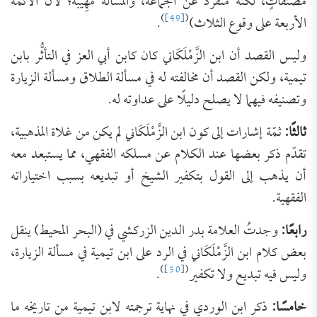
مصنفاتٍ، لكنه منفرد عن الجماعة، والمسألة ‌مَهِيْبَة؛ لأن الأئمة
)
[49]
(
الأربعة على وقوع الثلاث)
.
وليس القصد أن ابن الزَّمْلَكَاني كان كابن أبي العز في التأثُّر بابن
تيمية، ولكن القصد أن مخالفته له في مسألة الطلاق ومسألة الزيارة
وتصنيفه فيهما لا يصلح دليلًا على عداوته له.
ثالثًا:
ثمّة إشارات إلى كون ابن الزَّمْلَكَاني لم يكن من غلاة المذهبية،
تقدّم ذكر بعضها عند الكلام عن مسلكه الفقهي، مما يستبعد معه
أن يذهب إلى القول بتكفير الشيخ أو تبديعه بسبب اختياراته
الفقهية.
رابعًا:
وجدتُ العلامة بدر الدين الزركشي في (البحر المحيط) ينقل
بعض كلام ابن الزَّمْلَكَاني في الرد على ابن تيمية في مسألة الزيارة،
)
[50]
(
وليس فيه تبديع ولا تكفير
.
خامسًا:
ذكر ابن الوردي في نهاية ترجمته لابن تيمية من تاريخه ما