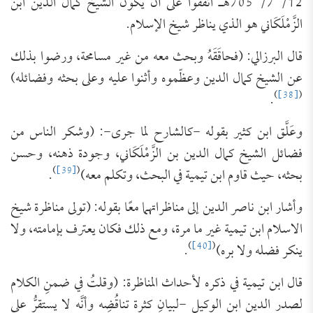
12/ 7/ 705هـ اتفقوا على أن يكون الشيخ كمال الدين ابن
الزَّمْلَكَاني هو الذي يناظر شيخ الإسلام.
قال البرزالي: (فحاقَقَهُ وبحث معه من غير مسامحة، ورضوا بذلك
عن الشيخ كمال الدين وعظّموه وأثنوا عليه وعلى بحثه وفضائله)
)
[38]
(
.
وعَلَّق ابن كثير بقوله -كالشارح لما جرى-: (وشكر الناس من
فضائل الشيخ كمال الدين بن الزَّمْلَكَاني، وجودة ذهنه، وحسن
)
[39]
(
بحثه، حيث قاوم ابن تيمية في البحث، وتكلم معه)
.
وأشار ابن ناصر الدين إلى مناظراتهما معًا بقوله: (تولى ‌مناظرة شيخ
الاسلام ابن تيمية غير ما مرة، ومع ذلك فكان يعترف بإمامته، ولا
)
[40]
(
ينكر فضله ولا بره)
.
قال ابن تيمية في ذكره لأحداث المناظرة: (وقلتُ في ضمنِ الكلام
لصدر الدين ابن الوكيل -لبيانِ كثرة تناقُضِه وأنَّه لا يستقرُّ على