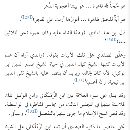
هو حُجّةٌ لله قاهرة … هو بيننا أعجوبة الدَّهر
)
[29]
(
هو آيةٌ للخلق ظاهرة … أنوارُها أربت على الفجر)
.
قال ابن عبد الهادي: (وهذا الثناء عليه وكان عمره نحو الثلاثين
)
[30]
(
سنة)
.
وعلّق الصفدي على تلك الأبيات بقوله: (والذي أراه أن هذه
الأبيات ‌كتبها ‌الشيخ ‌كمال ‌الدين في حياة الشيخ صدر الدين ابن
الوكيل، لأنه كان يخالفه ويريد أن ينتصر عليه بالشيخ تقي الدين
)
[31]
(
ابن تيمية، والله أعلم)
.
وقد يدل على سوء العلاقة بين ابن الزَّمْلَكَاني وابن الوكيل تلك
الملاسنة بينهما في المجلس الثالث من مجالس المناظرة في الواسطية،
)
[32]
(
وقد قص شيخ الإسلام ما جرى بينهما بالتفصيل
، وسيأتي.
لكن حاصل ما ذكره الصفدي أن ثناء ابن الزَّمْلَكَاني على الشيخ