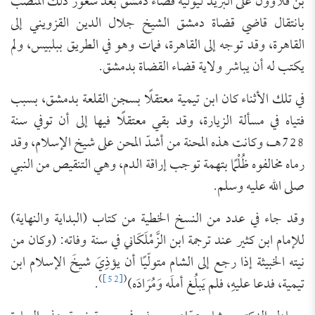
بن قلاوون على البريد ليولِّيَهُ قضاء دمشق بعد شغور ذلك المنصب
بانتقال قاضي قضاة دمشق الشيخ جلال الدين القزويني إلى
القاهرة، وقد توجه إلى القاهرة، فمات وهو في الطريق ببلبيس، ولم
يكتب له أن يباشر ولاية قضاء القضاة بدمشق.
في تلك الأثناء كان ابن تيمية معتقلًا بسجن القلعة بدمشق، بسبب
فتياه في مسألة الزيارة، وقد بقي معتقلًا فيها إلى أن توفي سنة
728هـ، وكانت هذه المحنة من أشدّ المحن على شيخ الإسلام، وقد
رماه مخالفوه ظُلْمًا بتهمة توجب إراقة الدم، وهي التنقيص من النبي
صلى الله عليه وسلم.
وقد جاء في عدد من النسخ الخطية من كتاب (البداية والنهاية)
للإمام ابن كثير عند ترجمة ابن الزَّمْلَكَاني في سنة وفاته: (وكان من
نيته الخبيثة إذا رجع إلى الشام متولّيًا أن يؤذِيَ شيخَ الإسلام ابن
)
[52]
(
تيمية، فدعا عليهِ، فلم يَبلُغ أملَه وَمُرَادَه)
.