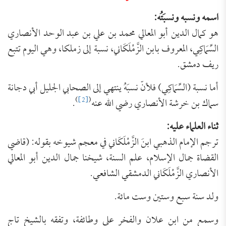
اسمه ونسبه ونسبَتُه:
هو كمال الدين أبو المعالي محمد بن علي بن عبد الوحد الأنصاري
السِّمَاكِي، المعروف بابن الزَّمْلَكَاني، نسبة إلى زملكا، وهي اليوم تتبع
ريف دمشق.
أما نسبة (السِّمَاكِي) فلأنّ نسبَهُ ينتهي إلى الصحابي الجليل أبي دجانة
)
[2]
(
سماك بن خرشة الأنصاري رضي الله عنه
.
ثناء العلماء عليه:
ترجم الإمام الذهبي ابنَ الزَّمْلَكَاني في معجم شيوخه بقوله: (قاضي
القضاة جمال الإسلام، علم السنة، شيخنا جمال الدين أبو المعالي
الأنصاري الزَّمْلَكَاني الدمشقي الشافعي.
ولد سنة سبع وستين وست مائة.
وسمع من ابن علان والفخر علي وطائفة، وتفقه بالشيخ تاج