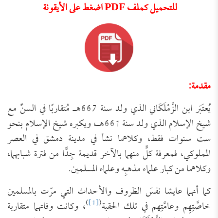
للتحميل كملف PDF اضغط على الأيقونة
مقدمة:
يُعتَبَر ابن الزَّمْلَكَاني الذي ولد سنة 667هـ مُتقاربًا في السنِّ مع
شيخ الإسلام الذي ولد سنة 661هـ، ويكبره شيخ الإسلام بنحو
ست سنوات فقط، وكلاهما نشأ في مدينة دمشق في العصر
المملوكي، فمعرفة كلٍّ منهما بالآخر قديمة جِدًّا من فترة شبابهما،
وكلاهما من كبار علماء مذهبِه وعلماء المسلمين.
كما أنهما عايشا نفسَ الظروف والأحداث التي مرّت بالمسلمين
)
[1]
(
خاصَّتِهِم وعامَّتِهم في تلك الحقبة
، وكانت وفاتهما متقاربة