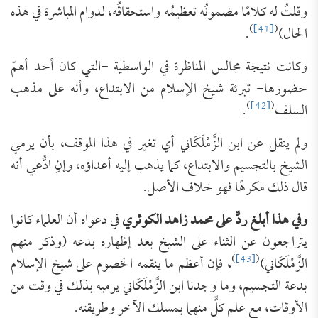
وقلتُ له كلامًا مضمونُه تعظيمُه واستحقاقُه، لدوام المباشرة في هذه
)
[41]
(
الحال)
.
وكانت نتيجة مجالس المناظرة في الواسطية -التي كان أحد أهمّ
حضورها- تبرئة شيخ الإسلام من الابتداع، وأنه على مذهب
)
[42]
(
السلف
.
ولم ينقل عن ابن الزَّمْلَكَاني أي تغير في هذا الموقف، بأن يرمي
الشيخ بالتجسيم والابتداع، كما يذهب إليه أعداؤه، وإنِ ادُّعي أنه
قال ذلك مكرهًا فهو خلاف الأصل.
وفي هذا أبلغ ردٍّ على محمد زاهد الكوثري
في دعواه أن العلماء كانوا
يتراجعون عن الثناء على الشيخ بعد إظهاره بدعه (وذكر منهم
)
[43]
(
الزَّمْلَكَاني)
، فإن أعظم ما ينقمه الخصوم على شيخ الإسلام
بدعة التجسيم، وما وجدنا ابن الزَّمْلَكَاني يرميه بذلك في وقت من
الأوقات، مع علمِ كلٍّ منهما بمسلك الآخر وطريقته.