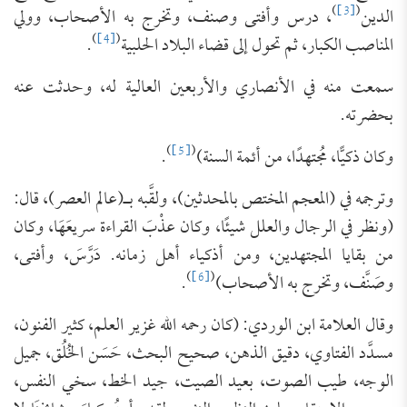
)
[3]
(
الدين
، درس وأفتى وصنف، وتخرج به الأصحاب، وولي
)
[4]
(
المناصب الكبار، ثم تحول إلى قضاء البلاد الحلبية
.
سمعت منه في الأنصاري والأربعين العالية له، وحدثت عنه
بحضرته.
)
[5]
(
وكان ذكيًّا، مُجتهدًا، من أئمة السنة)
.
وترجمه في (المعجم المختص بالمحدثين)، ولقَّبه بـ(عالم العصر)، قال:
(ونظر في الرجال والعلل شيئًا، وكان عذْبَ القراءة سريعَهَا، وكان
من بقايا المجتهدين، ومن أذكياء أهل زمانه. دَرَّسَ، وأفتى،
)
[6]
(
وصَنَّف، وتخرج به الأصحاب)
.
وقال العلامة ابن الوردي: (كان رحمه الله غزير العلم، كثير الفنون،
مسدَّد الفتاوي، دقيق الذهن، صحيح البحث، حَسَن الخُلُق، جميل
الوجه، طيب الصوت، بعيد الصيت، جيد الخط، سخي النفس،