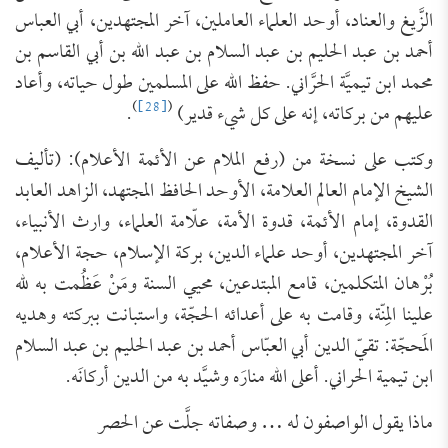
الزَّيغ والعناد، أوحد العلماء العاملين، آخر المجتهدين، أبي العباس
أحمد بن عبد الحليم بن عبد السلام بن عبد الله بن أبي القاسم بن
محمد ابن تيميَّة الحرَّاني. حفظ الله على المسلمين طول حياته، وأعاد
)
[28]
(
عليهم من بركاته، إنه على كل شيء قدير)
.
وكتب على نسخة من (رفع الملام عن الأئمة الأعلام): (تأليف
الشيخ الإمام العالم العلامة، الأوحد الحافظ المجتهد، الزاهد العابد
القدوة، إمام الأئمة، قدوة الأمة، علّامة العلماء، وارث الأنبياء،
آخر المجتهدين، أوحد علماء الدين، بركة الإسلام، حجة الأعلام،
بُرْهان المتكلمين، قامع المبتدعين، محيي السنة ومَنْ عَظُمت به لله
علينا المِنّة، وقامت به على أعدائه الحجّة، واستبانت ببركته وهديه
المَحجّة: تقيّ الدين أبي العبّاس أحمد بن عبد الحليم بن عبد السلام
ابن تيمية الحراني. أعلى الله منارَه وشيَّد به من الدين أركانَه.
ماذا يقول الواصفون له … وصفاته جلَّت عن الحصر