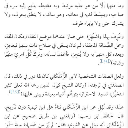
وما منهما إلّا من هو عليه مرتبط وبه مغتبط، يذيع إليه سره في
صاحبه، ويتبسّط لديه في معاتبه، وهو ساكت لا ينطق بحرف، ولا
يشارك حتى ولا بإيماء طرف.
وعُرِفَ بهذا واشتُهِرَ؛ حتى صارَ عندهما موضع الثقة، ومكان ‌المقة،
ومحل الصَّداقة المحققة، ثم كان يسعَى في صلاح ذات بينهما فيعجز،
ويعده كل منهما به ولا يُنجِز، فأغمَدَ لسانَه، وتركَ كُلَّ امرئٍ منهُمَا
)
[34]
(
وشانه)
.
ولعل الصفات الشخصية لابن الزَّمْلَكَاني كان لها دور في ذلك، قال
الصفدي في ترجمته: (وكان الشيخ كمال الدين رحمه الله تعالى كثير
)
[35]
(
‌التخيُّل، شديد الاحتراز، يتوهَّم أشياء بعيدة ويبني عليها)
.
هذا، وقد نُقِل عن ابن الزَّمْلَكَاني ثناءٌ على ابن تيمية دون تأريخ،
قال الحافظ ابن رجب: (وبلغني من طريق صحيح عن ابن
الزَّمْلَكَاني أنه سئل عن الشيخ، فقال: لم يُرَ من خمسمائة سنة -أو: