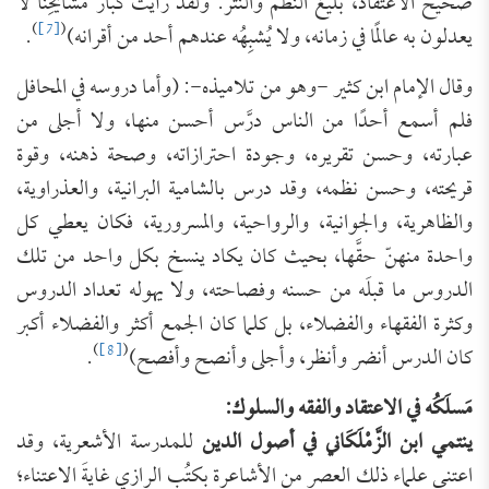
صحيح الاعتقاد، بليغ النظم والنثر. ولقد رأيتُ كبارَ مشايخِنَا لا
)
[7]
(
يعدلون به عالمًا في زمانه، ولا يُشبِهُه عندهم أحد من أقرانه)
.
وقال الإمام ابن كثير -وهو من تلاميذه-: (وأما دروسه في المحافل
فلم أسمع أحدًا من الناس درَّس أحسن منها، ولا أجلى من
عبارته، وحسن تقريره، وجودة احترازاته، وصحة ذهنه، وقوة
قريحته، وحسن نظمه، وقد درس بالشامية البرانية، والعذراوية،
والظاهرية، والجوانية، والرواحية، والمسرورية، فكان يعطي كل
واحدة منهنّ حقَّها، بحيث كان يكاد ينسخ بكل واحد من تلك
الدروس ما قبلَه من حسنه وفصاحته، ولا يهوله تعداد الدروس
وكثرة الفقهاء والفضلاء، بل كلما كان الجمع أكثر والفضلاء أكبر
)
[8]
(
كان الدرس أنضر وأنظر، وأجلى وأنصح وأفصح)
.
مَسلَكُه في الاعتقاد والفقه والسلوك:
ينتمي ابن الزَّمْلَكَاني في أصول الدين
للمدرسة الأشعرية، وقد
اعتنى علماء ذلك العصر من الأشاعرة بكتُب الرازي غايةَ الاعتناء؛