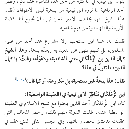
يقول ابن تيمية في ما كتبه من خبر هذه المناظرة عند ذِكْرِه رفضَ
أحد الرفاعية ما قرره ابن تيمية من بدعية لبس الأطواق: (فقال
هذا الشيخ منهم يخاطب الأمير: نحن نريد أن تجمع لنا القضاة
الأربعة والفقهاء، ونحن قوم شافعية.
فقلتُ له: هذا غير مستحبّ ولا مشروع عند أحد من علماء
المسلمين؛ بل كلهم ينهى عن التعبد به ويعدّه بدعة،
وهذا الشيخ
كمال الدين بن الزَّمْلَكَاني مفتي الشافعية، ودَعَوْتُه، وقلتُ: يا كمال
الدين، ما تقولُ في هذا؟
)
[37]
(
فقال: هذا بدعةٌ غير مستحبة، بل مكروهة، أو كما قال
)
.
ابن الزَّمْلَكَاني مُنَاظِرًا لابن تيمية في (العقيدة الواسطية):
كان ابن الزَّمْلَكَاني أحد الذين بحثوا مع شيخ الإسلام في العقيدة
الواسطية عندما طلبت الدولة منهم ذلك، وحضر المجالس التي
عقدت بدمشق بحضور نائبها، وفي المجلس الثاني الذي عقد في