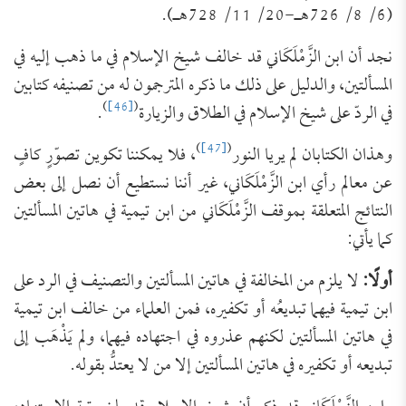
(6/ 8/ 726هـ-20/ 11/ 728هـ).
نجد أن ابن الزَّمْلَكَاني قد خالف شيخ الإسلام في ما ذهب إليه في
المسألتين، والدليل على ذلك ما ذكره المترجمون له من تصنيفه كتابين
)
[46]
(
في الردّ على شيخ الإسلام في الطلاق والزيارة
.
)
[47]
(
وهذان الكتابان لم يريا النور
، فلا يمكننا تكوين تصوّرٍ كافٍ
عن معالم رأي ابن الزَّمْلَكَاني، غير أننا نستطيع أن نصل إلى بعض
النتائج المتعلقة بموقف الزَّمْلَكَاني من ابن تيمية في هاتين المسألتين
كما يأتي:
أولًا:
لا يلزم من المخالفة في هاتين المسألتين والتصنيف في الرد على
ابن تيمية فيهما تبديعُه أو تكفيره، فمن العلماء من خالف ابن تيمية
في هاتين المسألتين لكنهم عذروه في اجتهاده فيهما، ولم يَذْهَب إلى
تبديعه أو تكفيره في هاتين المسألتين إلا من لا يعتدُّ بقوله.