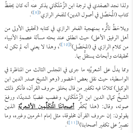
ولذا نجد الصفدي في ترجمة ابن الزَّمْلَكَاني يذكر عنه أنه كان يحفظُ
)
[9]
(
كتاب (المُحَصَّل في أصول الدين) للفخر الرازي
.
ويلاحَظُ تأثُّره بمنهجية الفخر الرازي في كتابه (تحقيق الأولى من
أهل الرفيق الأعلى) حيث انطلق عند بحثه مسألة عصمةِ الأنبياء
)
[10]
(
من كلام الرازي في (المحَصَّل)
، وهذا لا يعني أنه لم تكن له
تحقيقات وأبحاث يستقلُّ بها.
ومما يدلّ على أشعريَّتِه ما جرى في المجلس الثالث من المناظرة في
الواسطية، حيث نقل بعض الحضور (وهو الشيخ صدر الدين ابن
الوكيل) كلامًا فيه تكفير من قال بخلق حروف القرآن، فأنكر ذلك
الشيخُ كمال الدين ابن الزَّمْلَكَاني، وغضب غضبًا شديدًا، ورفعَ
صوته، وقال: (هذا يُكفِّر
أصحابَنَا المُتكَلِّمِين الأشعريَّة
الذين
يقولون: إن حروف القرآن مخلوقة، مثل إمام الحرمين وغيره، وما
)
[11]
(
نصبِرُ على تكفير أصحابنا)
.