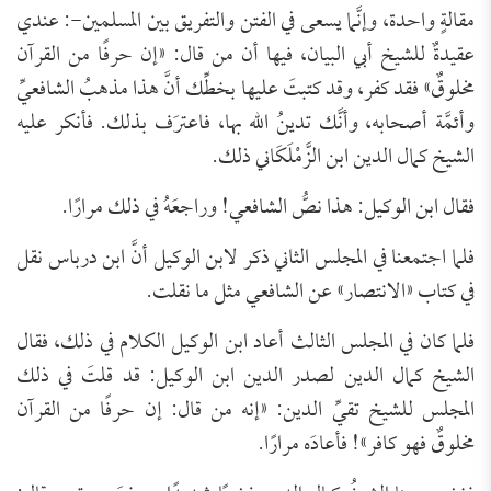
مقالةٍ واحدة، وإنَّما يسعى في الفتن والتفريق بين المسلمين-: عندي
عقيدةٌ للشيخ أبي البيان، فيها أن من قال: «إن حرفًا من القرآن
مخلوقٌ» فقد كفر، وقد كتبتَ عليها بخطِّك أنَّ هذا مذهبُ الشافعيِّ
وأئمَّة أصحابه، وأنَّك تدينُ الله بها، فاعترَف بذلك. فأنكر عليه
الشيخ كمال الدين ابن الزَّمْلَكَاني ذلك.
فقال ابن الوكيل: هذا نصُّ الشافعي! وراجعَهُ في ذلك مرارًا.
فلما اجتمعنا في المجلس الثاني ذكر لابن الوكيل أنَّ ابن درباس نقل
في كتاب «الانتصار» عن الشافعي مثل ما نقلت.
فلما كان في المجلس الثالث أعاد ابن الوكيل الكلام في ذلك، فقال
الشيخ كمال الدين لصدر الدين ابن الوكيل: قد قلتَ في ذلك
المجلس للشيخ تقيِّ الدين: «إنه من قال: إن حرفًا من القرآن
مخلوقٌ فهو كافر»! فأعادَه مرارًا.