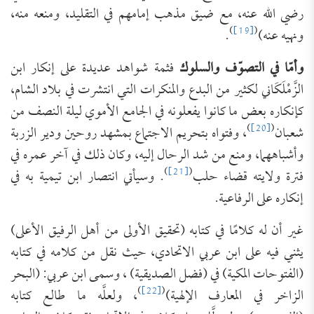
رضي الله عنه، مع ضيق مذهب إمامهم في التقليد، ومنعه منه،
)
[19]
(
ونهيه عنه)
.
وأمّا في التصوّف والسلوك
فثمة شواهد عديدة على إنكار ابن
الزَّمْلَكَاني لكثير من البدع والمنكرات التي انتشرت في بلاد الشام،
كإنكاره بعض ما كانوا يفعلونه في الجامع الأموي ليلة النصف من
)
[20]
(
شعبان
، وفتواه بتحريم الاجتماع بمشهد روحين ودير الزربة
وأشباههما، ومنع من شد الرحال إليه، وكان ذلك في آخر عمره في
)
[21]
(
فترة ولايته قضاء حلب
. وسيأتي انتصار ابن تيمية به في
إنكاره على الرفاعية.
غير أن له كلامًا في كتابه (تحقيق الأولى من أهل الرفيق الأعلى)
يثني فيه على ابن عربي الاتحادي، حيث نقل من كلامه في كتابه
(الفتوحات المكية) في (فضل الصديقية) ، وسمى ابن عربي: (البحر
)
[22]
(
الزاخر في المعارف الإلهية)
، ولعلَّه ما طالع كتابه