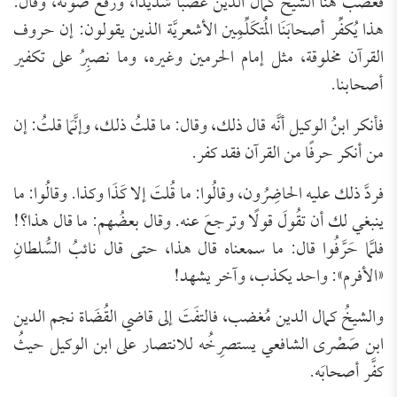
فغضب هنا الشيخُ كمال الدين غضبًا شديدًا، ورفعَ صوته، وقال:
هذا يُكفِّر أصحابَنَا المُتكَلِّمِين الأشعريَّة الذين يقولون: إن حروف
القرآن مخلوقة، مثل إمام الحرمين وغيره، وما نصبِرُ على تكفير
أصحابنا.
فأنكر ابنُ الوكيل أنَّه قال ذلك، وقال: ما قلتُ ذلك، وإنَّمَا قلتُ: إن
من أنكر حرفًا من القرآن فقد كفر.
فردَّ ذلك عليه الحاضِرُون، وقالُوا: ما قُلتَ إلا كَذَا وكذا. وقالُوا: ما
ينبغي لك أن تقُولَ قولًا وترجعَ عنه. وقال بعضُهم: ما قال هذا؟!
فلمَّا حَرَّفُوا قال: ما سمعناه قال هذا، حتى قال نائبُ السُّلطانِ
«الأفرم»: واحد يكذب، وآخر يشهد!
والشيخُ كمال الدين مُغضب، فالتفَتَ إلى قاضي القُضَاة نجم الدين
ابن صَصْرى الشافعي يستصرِخُه للانتصار على ابن الوكيل حيثُ
كفَّر أصحابَه.