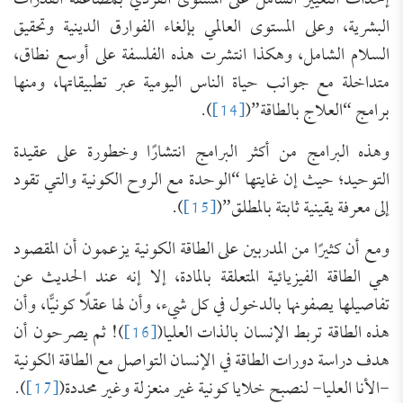
إحداث التغيير الشامل على المستوى الفردي بمضاعفة القدرات
البشرية، وعلى المستوى العالمي بإلغاء الفوارق الدينية وتحقيق
السلام الشامل، وهكذا انتشرت هذه الفلسفة على أوسع نطاق،
متداخلة مع جوانب حياة الناس اليومية عبر تطبيقاتها، ومنها
برامج “العلاج بالطاقة”(
[14]
).
وهذه البرامج من أكثر البرامج انتشارًا وخطورة على عقيدة
التوحيد؛ حيث إن غايتها “الوحدة مع الروح الكونية والتي تقود
إلى معرفة يقينية ثابتة بالمطلق”(
[15]
).
ومع أن كثيرًا من المدربين على الطاقة الكونية يزعمون أن المقصود
هي الطاقة الفيزيائية المتعلقة بالمادة، إلا إنه عند الحديث عن
تفاصيلها يصفونها بالدخول في كل شيء، وأن لها عقلًا كونيًّا، وأن
هذه الطاقة تربط الإنسان بالذات العليا(
[16]
)! ثم يصرحون أن
هدف دراسة دورات الطاقة في الإنسان التواصل مع الطاقة الكونية
-الأنا العليا- لنصبح خلايا كونية غير منعزلة وغير محددة(
[17]
).