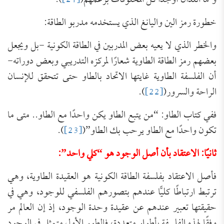
وهما اللذان أوجدا كل المخلوقات بزعمهم(
[21]
).
خطورة رمز الين واليانغ الذي يستخدمه مدربو الطاقة:
والخطر الذي لا يعيه بعض المدربين في الطاقة الكونية -بل ويجعل
بعضهم رمز الطاقة الطاوية شعارًا لمركزه التدريبي وبعض دوراته-
أن الفلسفة الطاوية غايتها الاتحاد بالطاو حتى تتحقق للإنسان
الراحة والسرور(
[22]
).
ففي كتاب الطاو: “من يتبع الطاو يكن واحدًا مع الطاو.. متى ما
تكون واحدًا مع الطاو يرحب بك الطاو”(
[23]
).
ثانيًا: الاعتقاد بأن أصل الوجود هو “كلي واحد”:
فأصل الاعتقاد بفلسفة الطاقة الكونية هو العقيدة الطاوية، وهي
ترتبط ارتباطًا كليًّا عندهم بتصورهم الفلسفي للوجود، وهي في
حقيقتها تعبير عندهم عن عقيدة وحدة الوجود، إذ إن العالم مر
وفقًا لهذه الفلسفة بأطوار متعددة، فالطور الأول متمثل في الوجود