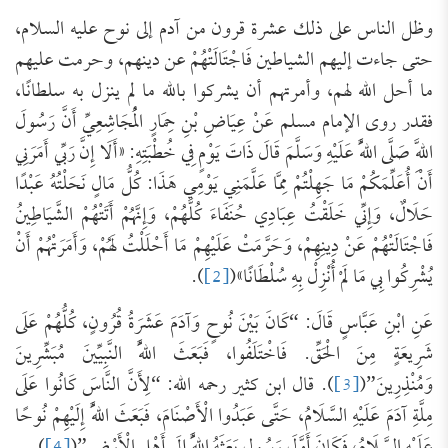
وظل الناس على ذلك عشرة قرون من آدم إلى نوح عليه السلام،
حتى جاءت إليهم الشياطين فَاجْتَالَتْهُمْ عن دينهم، وحرمت عليهم
ما أحل الله لهم، وأمرتهم أن يشركوا بالله ما لم ينزل به سلطانًا،
فقدر روى الإمام مسلم عَنْ عِيَاضِ بْنِ حِمَارٍ الْمُجَاشِعِيِّ أَنَّ رَسُولَ
اللَّهِ صَلَّى اللَّهُ عَلَيْهِ وَسَلَّمَ قَالَ ذَاتَ يَوْمٍ فِي خُطْبَتِهِ: «أَلَا إِنَّ رَبِّي أَمَرَنِي
أَنْ أُعَلِّمَكُمْ مَا جَهِلْتُمْ مِمَّا عَلَّمَنِي يَوْمِي هَذَا: كُلُّ مَالٍ نَحَلْتُهُ عَبْدًا
حَلَالٌ، وَإِنِّي خَلَقْتُ عِبَادِي حُنَفَاءَ كُلَّهُمْ، وَإِنَّهُمْ أَتَتْهُمْ الشَّيَاطِينُ
فَاجْتَالَتْهُمْ عَنْ دِينِهِمْ، وَحَرَّمَتْ عَلَيْهِمْ مَا أَحْلَلْتُ لَهُمْ، وَأَمَرَتْهُمْ أَنْ
يُشْرِكُوا بِي مَا لَمْ أُنْزِلْ بِهِ سُلْطَانًا»(
[2]
).
عَنِ ابْنِ عَبَّاسٍ قَالَ: “كَانَ بَيْنَ نُوحٍ وَآدَمَ عَشَرَةُ قُرُونٍ، كُلُّهُمْ عَلَى
شَرِيعَةٍ مِنَ الْحَقِّ. فَاخْتَلَفُوا، فَبَعَثَ اللَّهُ النَّبِيِّينَ مُبَشِّرِينَ
وَمُنْذِرِينَ”(
[3]
). قال ابن كثير رحمه الله: “لِأَنَّ النَّاسَ كَانُوا عَلَى
مِلَّةِ آدَمَ عَلَيْهِ السَّلَامُ، حَتَّى عَبَدُوا الْأَصْنَامَ، فَبَعَثَ اللَّهُ إِلَيْهِمْ نُوحًا