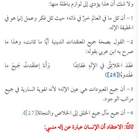
ولا شك أن هذا يؤدي إلى لوازم باطلة منها:
1- أن كل ما في العالم خيرٌ في ذاته؛ حيث كل فكر وعمل إنما هو في
الحقيقة الإله.
2- القول بصحة جميع المعتقدات الدينية أيًّا ما كانت، وهذا ما
صرح به ابن عربي بقوله:
عَقَدَ الخَلائِقُ في الإِلَهِ عَقائِدًا وَأَنا اِعتَقَدتُ جَميعَ ما
عَقَدوهُ(
[26]
)
3- أن جميع المعبودات هي عين الإله؛ لأنه الهوية السارية في جميع
مراتب الوجود.
4- أن جميع مآل جميع الخلق إلى الخلاص والنجاة(
[27]
).
ثالثًا: الاعتقاد أن الإنسان عبارة عن إله منسي: