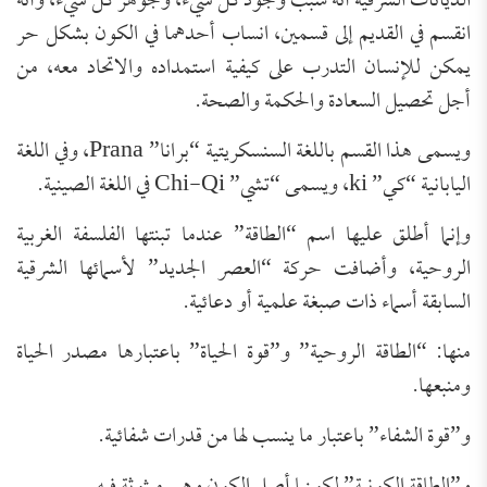
الديانات الشرقية أنه سبب وجود كل شيء، وجوهر كل شيء، وأنه
انقسم في القديم إلى قسمين، انساب أحدهما في الكون بشكل حر
يمكن للإنسان التدرب على كيفية استمداده والاتحاد معه، من
أجل تحصيل السعادة والحكمة والصحة.
ويسمى هذا القسم باللغة السنسكريتية “برانا” Prana، وفي اللغة
اليابانية “كي” ki، ويسمى “تشي” Chi-Qi في اللغة الصينية.
وإنما أطلق عليها اسم “الطاقة” عندما تبنتها الفلسفة الغربية
الروحية، وأضافت حركة “العصر الجديد” لأسمائها الشرقية
السابقة أسماء ذات صبغة علمية أو دعائية.
منها: “الطاقة الروحية” و”قوة الحياة” باعتبارها مصدر الحياة
ومنبعها.
و”قوة الشفاء” باعتبار ما ينسب لها من قدرات شفائية.