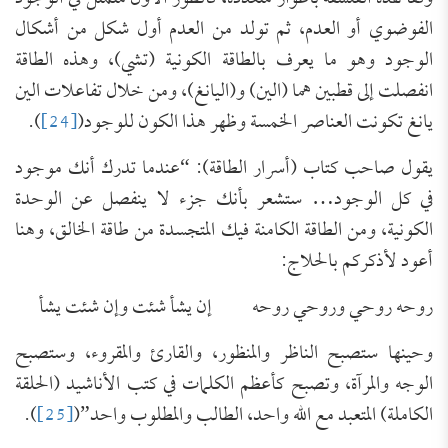
الفوضوي أو العدم، ثم تولد من العدم أول شكل من أشكال
الوجود وهو ما يعرف بالطاقة الكونية (تشي)، وهذه الطاقة
انفصلت إلى قطبين هما (الين) و(اليانغ)، ومن خلال تفاعلات الين
يانغ تكونت العناصر الخمسة وظهر هذا الكون للوجود(
[24]
).
يقول صاحب كتاب (أسرار الطاقة): “عندما تدرك أنك موجود
في كل الوجود… ستشعر بأنك جزء لا ينفصل عن الوحدة
الكونية، ومن الطاقة الكامنة فيك المتجسدة من طاقة الخالق، وهنا
أعود لأذكركم بالحلاج:
روحه روحي وروحي روحه إن يشأ شئت وإن شئت يشأ
وحينها ستصبح الناظر والمنظور، والقارئ والمقروء، وستصبح
الوجه والمرآة، وتصبح كأعظم الكلمات في كتب الأناشيد (الحلقة
الكاملة) المتعبد مع الله واحد، الطالب والمطلوب واحد”(
[25]
).