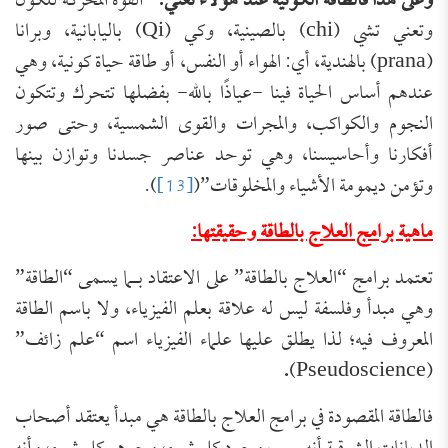
وعلى هذا فالطاقة الكونية عند هؤلاء تعني:
“القوة المحركة للكون
وتعني تشي (chi) بالصينية، وكي (Qi) باليابانية، وبرانا
(prana) بالهندية، أي: الهواء أو النفس، أو طاقة حياة كونية، وهي
عندهم أساس الحياة فينا -عياذًا بالله- بفضلها تتحرك وتتكون
النجوم والكواكب، والمجرات والقوى الشمسية، وحتى صور
أفكارنا وأحاسيسنا، وهي توحد عناصر جسدنا وتوازن بينها
وتؤمن ديمومة الأشياء والمخلوقات”(
[13]
).
ماهية برامج العلاج بالطاقة وحقيقتها:
تعتمد برامج “العلاج بالطاقة” على الاعتقاد بـما يسمى “الطاقة”
وهي مبدأ وفلسفة ليس له علاقة بعلم الفيزياء، ولا باسم الطاقة
المعروف فيه؛ لذا يطلق عليها علماء الفيزياء اسم “علم زائف”
.
(Pseudoscience)
فالطاقة المقصودة في برامج العلاج بالطاقة هي مبدأ يعتقد أصحاب