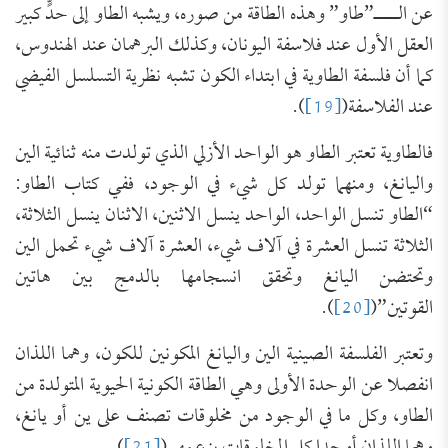
عن الــــ”طاو” وهذه الطاقة من صوره، ويشبه الطاو إلى حدٍّ كبير
العقل الأول عند فلاسفة اليونان، وكذلك البرهمان عند الهندوس،
كما أن فلسفة الطاوية في ابتداء الكون تشبه نظرية التسلسل الفيضي
عند الفلاسفة(
[19]
).
فالطاوية تعتبر الطاو هو الواحد الأزلي الذي تولدت منه ثنائية الين
واليانغ، ومنهما تولد كل شيء في الوجود، ففي كتاب الطاو:
“الطاو تنسل الواحد، الواحد ينسل الاثنين، الاثنان ينسل الثلاثة،
الثلاثة تنسل العشرة في آلاف شيء، العشرة آلاف شيء تحمل الين
وتحتضن اليانغ وتحقق انسجامها بالدمج بين هاتين
القوتين”(
[20]
).
وتعتبر الفلسفة الصينية الين واليانغ المكونين للكون، وهما اللذان
انفصلا عن الوحدة الأولى وهي الطاقة الكونية الحيوية المتولدة من
الطاو، وكل ما في الوجود من مخلوقات تصنف على ين أو يانغ،