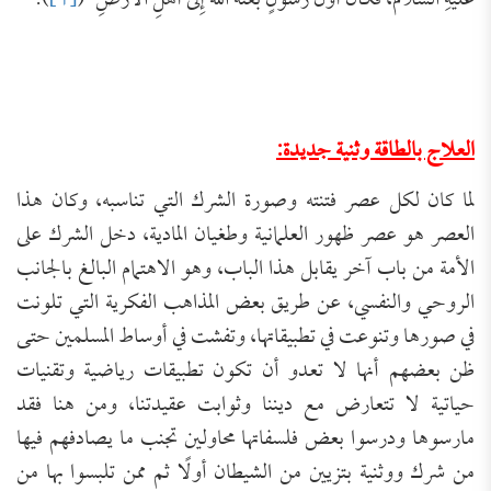
عَلَيْهِ السَّلَامُ، فَكَانَ أَوَّلَ رَسُولٍ بَعَثَهُ اللَّهُ إِلَى أَهْلِ الْأَرْضِ”(
[4]
).
العلاج بالطاقة وثنية جديدة:
لما كان لكل عصر فتنته وصورة الشرك التي تناسبه، وكان هذا
العصر هو عصر ظهور العلمانية وطغيان المادية، دخل الشرك على
الأمة من باب آخر يقابل هذا الباب، وهو الاهتمام البالغ بالجانب
الروحي والنفسي، عن طريق بعض المذاهب الفكرية التي تلونت
في صورها وتنوعت في تطبيقاتها، وتفشت في أوساط المسلمين حتى
ظن بعضهم أنها لا تعدو أن تكون تطبيقات رياضية وتقنيات
حياتية لا تتعارض مع ديننا وثوابت عقيدتنا، ومن هنا فقد
مارسوها ودرسوا بعض فلسفاتها محاولين تجنب ما يصادفهم فيها
من شرك ووثنية بتزيين من الشيطان أولًا ثم ممن تلبسوا بها من