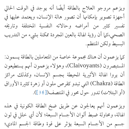
ويزعم مروجو العلاج بالطاقة أيضًا أنه يوجد في الوقت الحالي
أجهزة تصوير بإمكانها أن تصور هالة الإنسان، ويعتمد عليها في
تفسير كثير من أمراضه وحالاته النفسية المختلفة وتاريخه
الصحي،كما أن رؤية الهالة بالعين المجردة ممكنة بشيء من التدريب
البسيط ولكن المنتظم.
كما يزعمون أن هناك مجموعة خاصة من المتعاملين بالطاقة يسمون:
المستبصرون (Claivoyants)، وهؤلاء يزعمون أنهم يستطيعون
أن يروا الهالة الأثيرية المحيطة بجسم الإنسان، وكذلك مراكز
الطاقة (Chakra) التي تبدو كقرص ملون أو زهرة كثيرة الأوراق
(أو البتلات) تدور حول محور في المنتصف(
[36]
).
ويزعمون أنهم يعالجون عن طريق ضخ الطاقة الكونية في هذه
الهالة، ومحاولة ضبط ألوان الأجسام السبعة؛ لأن أي خلل في لون
جسم من الأجسام السبعة يؤثر على قوة وطاقة الجسم المادي؛