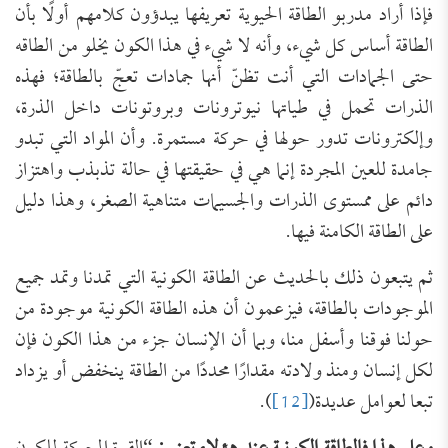
فإذا أراد مدربو الطاقة الحيوية تعريفها يبدؤون كلامهم أولًا بأن
الطاقة أساس كل شيء، وأنه لا شيء في هذا الكون يخلو من الطاقه
حتى الجمادات التي أنت تظنّ أنها جمادات تعجّ بالطاقة؛ فهذه
الذرات تحمل في طياتها نيوترونات وبروتونات داخل الذرة،
وإلكترونات تدور حولها في حركة مستمرة. وأن المواد التي تبدو
جامدة للعين المجردة إنما هي في حقيقتها في حالة تذبذب واهتزاز
دائم على ممستوى الذرات والجسيمات متناهية الصغر، وهذا دليل
على الطاقة الكامنة فيها.
ثم يتبعون ذلك بالحديث عن الطاقة الكونية التي تمدنا وتمد جميع
الموجودات بالطاقة، فيزعمون أن هذه الطاقة الكونية موجودة من
حولنا فوقنا وأسفل منا، وبما أن الإنسان جزء من هذا الكون فإن
لكل إنسان ومنذ ولادته مقدارًا محددًا من الطاقة ينخفض أو يزداد
تبعا لعوامل عديدة(
[12]
).