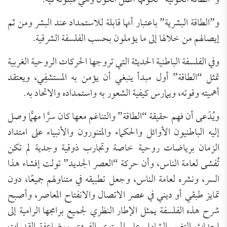
و”الطاقة الكونية” لكونها أصل الكون وهي مبثوثة فيه.
و”الطاقة البشرية” باعتبار أنها قابلة للاستمداد عند البشر ومن ثم
إيصالهم من خلالها إلى ما يؤملون بحسب الفلسفة الشرقية.
وفي الفلسفة الباطنية الحديثة التي تروجها الحركات الروحية الغربية
تمثل “الطاقة” أول مبدأ ينبغي أن يؤمن به المستشفِي، ويعتقد
أهميته وقوته، ويمارس كيفية الشعور به واستمداده والاتحاد به.
ويُدّعى أن فهم حقيقة “الطاقة” والتناغم معها كان سرًّا مهمًّا وصل
إليه الباطنيون الأوائل والحكماء والمتنورون والأنبياء على امتداد
الزمان برياضات روحية خاصة وتجارب ذوقية وجدية لم تكن
تُفشى لعامة الناس، وأن حركة “العصر الجديد” تولت إفشاء هذا
السر، ونشره لعامة الناس، وجعل تطبيقه في متناولهم جميعًا، دون
تمايز طبقي أو ديني في عصر الاتصال والانفتاح المعاصر، وأصبح
شرح هذه الفلسفة يمثل الإطار النظري لجميع برامجها الرامية إلى