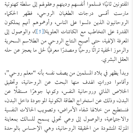
المفتونين ثانيًا؛ فسلموا أنفسهم ودينهم وعقولهم إلى سلطة كهنوتية
مارست أقسى درجات الطغيان الروحي، فظهر الحكماء
الروحانيون الذين دلسوا على الناس، وأوهموهم أنهم يملكون
القدرة على التخاطب مع الكائنات العلوية(
[5]
)، والوصول إلى
المعرفة الإلهية، حتى أصبح النتاج الروحي من الطلاسم السحرية
والرموز الخفية تراثًا روحيًّا ومصدرًا معرفيًّا لحل ما يعجز عن حله
العقل البشري.
وبدأ يظهر في بلاد المسلمين من يصف نفسه بأنه “معلم روحي”،
وأقاموا دوراتٍ الهدف منها البحث عن الروحانية، وتحقيق
الخلاص الذاتي وروحانية النفس، وكونها جوهرًا مستقلًّا عن
البدن، وذلك عن استخراج الطاقة الكونية الموجودة داخل البدن،
فنستطيع من خلالها شفاء الأمراض، وتصويب الحالات النفسية
والاجتماعية، والوصول إلى وعي تحولي يسمح للسالك بمعاينة
المنزلة المنشودة من الحقيقة الروحانية، وهي الإحساس بالوحدة