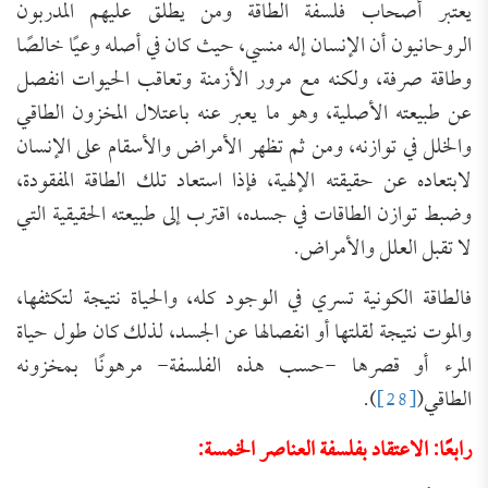
يعتبر أصحاب فلسفة الطاقة ومن يطلق عليهم المدربون
الروحانيون أن الإنسان إله منسي، حيث كان في أصله وعيًا خالصًا
وطاقة صرفة، ولكنه مع مرور الأزمنة وتعاقب الحيوات انفصل
عن طبيعته الأصلية، وهو ما يعبر عنه باعتلال المخزون الطاقي
والخلل في توازنه، ومن ثم تظهر الأمراض والأسقام على الإنسان
لابتعاده عن حقيقته الإلهية، فإذا استعاد تلك الطاقة المفقودة،
وضبط توازن الطاقات في جسده، اقترب إلى طبيعته الحقيقية التي
لا تقبل العلل والأمراض.
فالطاقة الكونية تسري في الوجود كله، والحياة نتيجة لتكثفها،
والموت نتيجة لقلتها أو انفصالها عن الجسد، لذلك كان طول حياة
المرء أو قصرها -حسب هذه الفلسفة- مرهونًا بمخزونه
الطاقي(
[28]
).
رابعًا: الاعتقاد بفلسفة العناصر الخمسة: