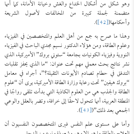
وهو شكل من أشكال الخداع والغش وخيانة الأمانة، كما أنها
متضمنة لجملة كبيرة من المخالفات لأصول الشريعة
وأحكامها(
[42]
).
وهذا ما صرح به جمع من أهل العلم والمتخصصين في الفيزياء
وعلوم الطاقة، ومن هؤلاء الدكتور نسيم مجدي الباحث في الفيزياء
النووية وفيزياء الكونيات بجامعة “ستوني بروك” الأميركية، الذي
نشر نتائج بحث معملي مهم تحت عنوان: “ما الذي يحفز تقلبات
التدفق في حطام تصادم الأيونات الثقيلة؟”، أجراه في معامل
“بروك هيفين” تحت رعاية وزارة الطاقة الأميركية، يرى أن “علوم
الطاقة والجذب هي من العلوم الكاذبة التي بدأت تلقى رواجًا في
المنطقة العربية، أنها تتحول لاحقًا إلى خرافة، وتضر بالعقل والوعي
الجمعي بعد ذلك”(
[43]
).
وأما على مستوى علم النفس فيرى المتخصصون النفسيون أن
العلاج بالطاقة ما هو إلا وهم وشعوذة ونوع من الدجل.