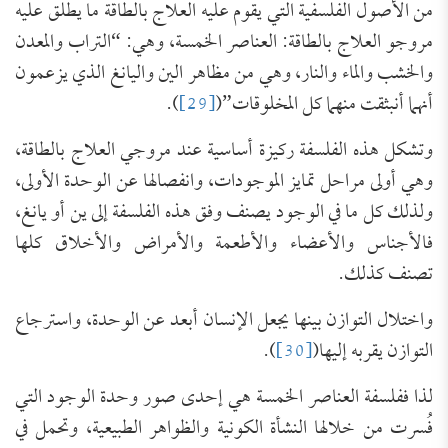
من الأصول الفلسفية التي يقوم عليه العلاج بالطاقة ما يطلق عليه
مروجو العلاج بالطاقة: العناصر الخمسة، وهي: “التراب والمعدن
والخشب والماء والنار، وهي من مظاهر الين واليانغ الذي يزعمون
أنهما أنبثقت منهما كل المخلوقات”(
[29]
).
وتشكل هذه الفلسفة ركيزة أساسية عند مروجي العلاج بالطاقة،
وهي أولى مراحل تمايز الموجودات، وانفصالها عن الوحدة الأولى،
ولذلك كل ما في الوجود يصنف وفق هذه الفلسفة إلى ين أو يانغ،
فالأجناس والأعضاء والأطعمة والأمراض والأخلاق كلها
تصنف كذلك.
واختلال التوازن بينها يجعل الإنسان أبعد عن الوحدة، واسترجاع
التوازن يقربه إليها(
[30]
).
لذا ففلسفة العناصر الخمسة هي إحدى صور وحدة الوجود التي
فُسرت من خلالها النشأة الكونية والظواهر الطبيعية، وتحمل في