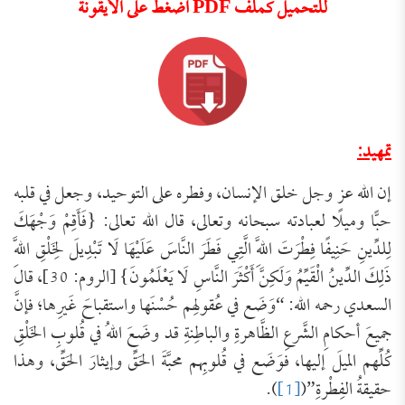
للتحميل كملف PDF اضغط على الأيقونة
تمهيد:
إن الله عز وجل خلق الإنسان، وفطره على التوحيد، وجعل في قلبه
حبًّا وميلًا لعبادته سبحانه وتعالى، قال الله تعالى: {فَأَقِمْ وَجْهَكَ
لِلدِّينِ حَنِيفًا فِطْرَتَ اللَّهِ الَّتِي فَطَرَ النَّاسَ عَلَيْهَا لَا تَبْدِيلَ لِخَلْقِ اللَّهِ
ذَلِكَ الدِّينُ الْقَيِّمُ وَلَكِنَّ أَكْثَرَ النَّاسِ لَا يَعْلَمُونَ} [الروم: 30]، قال
السعدي رحمه الله: “وَضَع في عُقولِهم حُسْنَها واستقباحَ غَيرِها؛ فإنَّ
جميعَ أحكامِ الشَّرعِ الظَّاهرةِ والباطِنةِ قد وضَعَ اللهُ في قُلوبِ الخَلْقِ
كُلِّهم الميلَ إليها، فوَضَع في قُلوبِهم محبَّةَ الحَقِّ وإيثارَ الحَقِّ، وهذا
حقيقةُ الفِطْرةِ”(
[1]
).