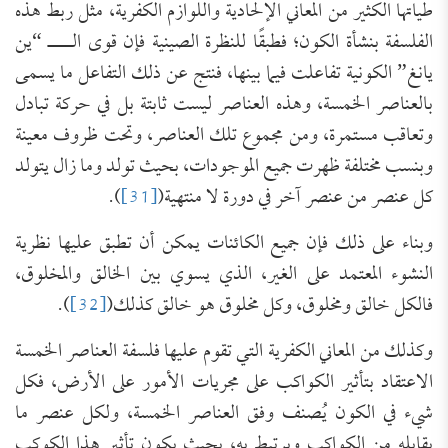
طياتها الكثير من المعاني الإلحادية واللوازم الكفرية، مثل ربط هذه
الفلسفة بنشأة الكون؛ فطبقًا للنظرة الصينية فإن قوى الــــ “ين
يانغ” الكونية تفاعلت فيما بينها، فنتج عن ذلك التفاعل ما يسمى
بالعناصر الخمسة، وهذه العناصر ليست ثابتة بل في حركة تبادل
وتعاقب مستمرة، ومن مجموع تلك العناصر، وتحت ظروف معينة
وبنسب مختلفة ظهرت جميع الموجودات، بحيث تولد وما زال يتولد
كل عنصر من عنصر آخر في دورة لا منتهية(
[31]
).
وبناء على ذلك فإن جميع الكائنات يمكن أن تطبق عليها نظرية
النشوء المعتمد على الغير، الذي يسوي بين الخالق والمخلوق،
فالكل خالق ومخلوق، وكل مخلوق هو خالق كذلك(
[32]
).
وكذلك من المعاني الكفرية التي تقوم عليها فلسفة العناصر الخمسة
الاعتقاد بتأثير الكواكب على مجريات الأمور على الأرض، فكل
شيء في الكون يُصنف وفق العناصر الخمسة، ولكل عنصر ما
يقابله من الكواكب ويرتبط به، بحيث يكون تأثير هذا الكوكب