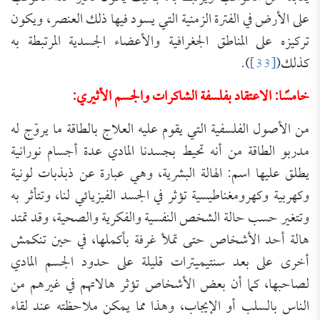
على الأرض في الفترة الزمنية التي يسود فيها ذلك العنصر، ويكون
تركيزه على المناطق الجغرافية والأعضاء الجسدية المرتبطة به
كذلك(
[33]
).
خامسًا: الاعتقاد بفلسفة الشاكرات والجسم الأثيري:
من الأصول الفلسفية التي يقوم عليه العلاج بالطاقة ما يروّج له
مدربو الطاقة من أنه تحيط بجسدنا المادي عدة أجسام نورانية
يطلق عليها اسم: الهالة البشرية، وهي عبارة عن ذبذبات لونية
وكهربية وكهرومغناطيسية تؤثر في الجسد الفيزيائي لنا، وتتأثر به
وتتغير حسب حالة الشخص النفسية والفكرية والصحية، وقد تمتد
هالة أحد الأشخاص حتى تملأ غرفة بأكملها، في حين تنكمش
أخرى على بعد سنتيميترات قليلة على حدود الجسم المادي
لصاحبها، كما أن بعض الأشخاص تؤثر هالاتهم في غيرهم من
الناس بالسلب أو الإيجاب، وهذا مما يمكن ملاحظته عند لقاء