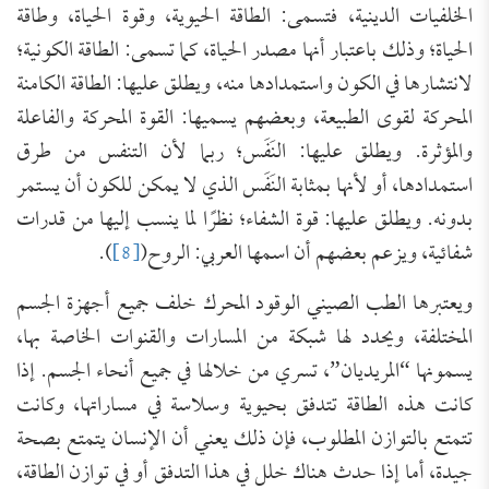
الخلفيات الدينية، فتسمى: الطاقة الحيوية، وقوة الحياة، وطاقة
الحياة؛ وذلك باعتبار أنها مصدر الحياة، كما تسمى: الطاقة الكونية؛
لانتشارها في الكون واستمدادها منه، ويطلق عليها: الطاقة الكامنة
المحركة لقوى الطبيعة، وبعضهم يسميها: القوة المحركة والفاعلة
والمؤثرة. ويطلق عليها: النَفَس؛ ربما لأن التنفس من طرق
استمدادها، أو لأنها بمثابة النَفَس الذي لا يمكن للكون أن يستمر
بدونه. ويطلق عليها: قوة الشفاء؛ نظرًا لما ينسب إليها من قدرات
شفائية، ويزعم بعضهم أن اسمها العربي: الروح(
[8]
).
ويعتبرها الطب الصيني الوقود المحرك خلف جميع أجهزة الجسم
المختلفة، ويحدد لها شبكة من المسارات والقنوات الخاصة بها،
يسمونها “المريديان”، تسري من خلالها في جميع أنحاء الجسم. إذا
كانت هذه الطاقة تتدفق بحيوية وسلاسة في مساراتها، وكانت
تتمتع بالتوازن المطلوب، فإن ذلك يعني أن الإنسان يتمتع بصحة
جيدة، أما إذا حدث هناك خلل في هذا التدفق أو في توازن الطاقة،