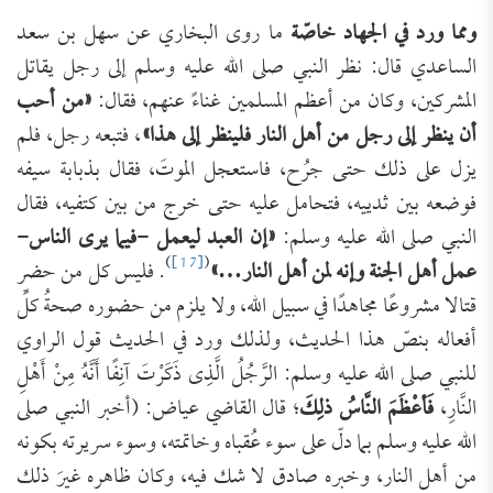
ومما ورد في الجهاد خاصّة
ما روى البخاري عن سهل بن سعد
الساعدي قال: نظر النبي صلى الله عليه وسلم إلى رجل يقاتل
المشركين، وكان من أعظم المسلمين غناءً عنهم، فقال:
«من أحب
أن ‌ينظر ‌إلى ‌رجل ‌من ‌أهل ‌النار فلينظر إلى هذا»
، فتبعه رجل، فلم
يزل على ذلك حتى جرُح، فاستعجل الموتَ، فقال بذبابة سيفه
فوضعه بين ثدييه، فتحامل عليه حتى خرج من بين كتفيه، فقال
النبي صلى الله عليه وسلم:
«إن العبد ليعمل -فيما يرى الناس-
)
[17]
(
عمل أهل الجنة وإنه لمن أهل ‌النار…»
. فليس كل من حضر
قتالا مشروعًا مجاهدًا في سبيل الله، ولا يلزم من حضوره صحةُ كلِّ
أفعاله بنصّ هذا الحديث، ولذلك ورد في الحديث قول الراوي
للنبي صلى الله عليه وسلم: الرَّجُلُ الَّذِى ذَكَرْتَ آنِفًا أَنَّهُ مِنْ أَهْلِ
النَّارِ،
فَأعْظَمَ النَّاسُ ذلِكَ
؛ قال القاضي عياض: (أخبر النبي صلى
الله عليه وسلم بما دلّ على سوء عُقباه وخاتمته، وسوء سريرته بكونه
‌من ‌أهل ‌النار، وخبره صادق لا شك فيه، وكان ظاهره غيرَ ذلك