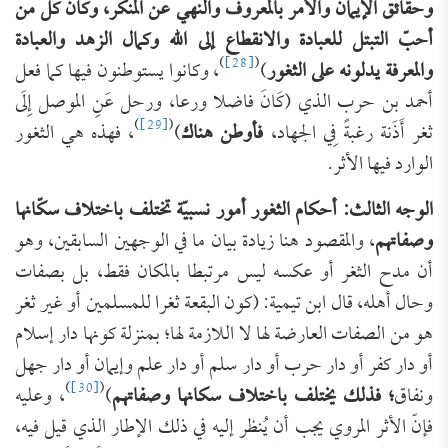
وحقائق الإيمان والأمر بالمعروف والنهي عن المنكر، وكان كل من
أحبّ التبتل للعبادة والانقطاع إلى الله وكمال الزهد والعبادة
)
[28]
(
والمعرفة يدلونه على الثغور
)
، وكانوا يستوطنون فيها كما فعل
أحمد بن حرب الذي (كَانَ فاضلا ورعا، ورحل عَنِ الموصل إِلَى
)
[29]
(
ثغر أَذَنة رغبةً فِي الجهاد،
فأوطن هناك
)
، فهذه هي الثغور
الوارد فيها الأثر.
الوجه الثالث: أحكام الثغور أمور نسبيّة تختلف باختلاف سكّانها
وصفاتهم
، والمقصود هنا زيادة بيان ما في الوجهين السابقين، وهو
أن مدح الثغر أو عكسه ليس مرتبطا بالمكان فقط، بل بصفات
وحال أهله، قال ابن تيمية: (كون البقعة ثغرا للمسلمين أو غير ثغر
هو من الصفات العارضة لها لا اللازمة لها؛ بمنزلة كونها دار إسلام
أو دار كفر أو دار حرب أو دار سلم أو دار علم وإيمان أو دار جهل
)
[30]
(
ونفاق
؛ فذلك يختلف باختلاف سكانها وصفاتهم
)
، وعليه
فإنّ الأثر المروي يجب أن يُنظر إليه في ذلك الإطار الذي قيل فيه،