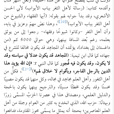
دُوِّنت في كتب يُفصح عنوانها عن هذه الحقيقة، ولعل أشهر مثال
وأقدمه كتاب: (رسالة لأهل الثغر بباب الأبواب) لأبي الحسن
الأشعري، وقد بدأ جوابه لهم بقوله: (أيها الفقهاء والشيوخ من
)
[20]
(
أهل الثغر بباب الأبواب)
، وهذا نصّ مهمّ وعزيز في بابه،
وأن أهل الثغر -وكانوا شيوخًا وفقهاء- رجعوا إلى من يوثق
بعلمه، رغم بُعد المسافة بينهما، وهي حوالي 6000 كم (من
داغستان إلى بغداد)، يؤكّده أن المجاهِد قد يكون مخالفا للشرع في
جهاده كما قال ابن تيمية: (
المجاهد قد يكون عدلا في سياسته وقد
لا يكون
،
وقد يكون فيه فُجور
كما قال النبي r:
«إن الله يؤيد هذا
)
[21]
(
الدين بالرجل الفاجر، وبأقوام لا خلاق لهم»
)
، فكلٌّ من
أهل الثغور وأهل العلم مجاهِد في مجاله، وكل منهما قد يكون مصيبًا
محسنًا وقد يكون مخطئًا مسيئًا، والترجيح بينهما يكون بالحجة
والدليل العلمي، ومصداق هذا في عصرنا الحزبُ المسمَّى زورًا
وبهتانًا: حزب الله، الذي انخدع به كثير من العوام وجملة من أهل
العلم المعاصرين؛ بحجة أنه يمثل ما يسمَّى محورَ المقاومة، فدافعوا