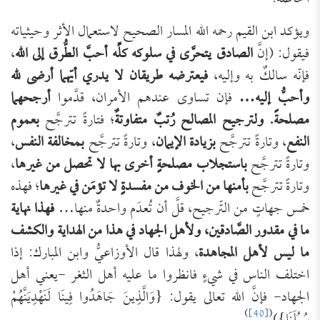
ويؤكد ابن القيم رحمه الله المسار الصحيح لاستعمال الأثر وحيثياته
فيقول: (إنَّ
الصادق يتحرَّى في سلوكه كلِّه أحبَّ الطُّرق إلى الله
،
فإنّه سالكٌ به وإليه،
فيعترضه طريقان لا يدري أيّهما أرضى لله
وأحبُّ إليه…
فإن تساوى عندهم الأمران، قدَّموا
أرجحهما
مصلحةً. ولترجيح المصالح رُتبٌ متفاوتةٌ
؛ فتارةً تترجَّح
بعموم
النفع
، وتارةً تترجَّح
بزيادة الإيمان
، وتارةً تترجَّح
بمخالفة النفس
،
وتارةً تترجَّح
باستجلاب مصلحةٍ أخرى بها لا تحصل من غيرها
،
وتارةً تترجَّح
بأمنها من الخوف من مفسدةٍ لا تؤمَن في غيرها
؛ فهذه
خمس جهاتٍ من التّرجيح، قلَّ أن تُعدَم واحدةٌ منها…
فهذا نهاية
ما في مقدور الصَّادقين، ولأهل الجهاد في هذا من الهداية والكشف
ما ليس لأهل المجاهدة
، ولهذا قال الأوزاعيُّ وابن المبارك: إذا
اختلف الناس في شيءٍ فانظروا ما عليه أهل الثغر -يعني أهل
الجهاد- فإنَّ الله تعالى يقول: {وَالَّذِينَ جَاهَدُوا فِينَا لَنَهْدِيَنَّهُمْ
)
[40]
(