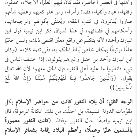
وأهلها في العصر الحاضر، فقد كان فيهم العلماء الأجلاء، محدثون
وفقهاء، عباد وأتقياء، قضاة وأمراء، ومن علو كعبهم وعظيم شأنهم
صاروا يُذكرون في كتب الفقه، ويُعتنَى بأقوالهم وترجيحاتهم،
وأحكامهم في قضائهم، في هذا السياق ذكر ابن تيمية قول ابن
المبارك وأحمد؛ لأنه يتكلّم عن واقع معيَّن اقتضى ذلك، وليس حكمًا
عامًّا مرتبطًا بمكان خاص يُناط الحكم به، ففي تتمة كلامه: (وكان
ابن المبارك وأحمد بن حنبل وغيرهم يقولون: إذا اختلف الناس في
شيء فانظروا ما عليه أهل الثغر، فإن الحق معهم؛ لأن الله تعالى
يقول: {وَالَّذِينَ جَاهَدُوا فِينَا لَنَهْدِيَنَّهُمْ سُبُلَنَا وَإِنَّ اللهَ لَمَعَ
الْمُحْسِنِينَ}).
الوجه الثاني: أن بلاد الثغور كانت من حواضر الإسلام
بكل
مقوِّمات الدولة المسلِمة، بل احتلَّت من ذلك المكانةَ المرموقةَ، قال
ابن تيمية واصفًا حال الثغور وقتئذ: (
كانت الثغور معمورةً
بالمسلمين علمًا وعملًا، وأعظم البلاد إقامة بشعائر الإسلام