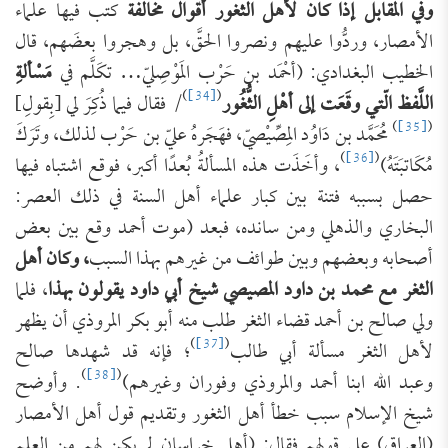
وفي المقابل إذا كان لأهل الثغور أقوال مخالفة
كتب فيها علماء
الأمصار، وردُّوا عليهم ونصروا الحقَّ، بل وهجروا بعضَهم، قال
الخطيب البغدادي: ‌(أحْمَد بن حَرْب المَوْصِليّ… تكَلَّم في
مَسْألةِ
)
[34]
(
اللَّفظ الّتي وقَعَت إلى أهْلِ الثُّغُور
/ فقال فيما ذُكِرَ لي [بِقولِ]
)
[35]
(
مُحَمَّد بن دَاوُد المِصِّيْصيّ، فهَجَرهُ عليّ بن حَرْب لذلك، وتَرَكَ
)
[36]
(
مُكَاتبَتَهُ)
، وأخَذَت هذه المسألةُ بُعدًا أكبر، فوقع اشتباه فيها
حصل بسببه فتنة بين كبار علماء أهل السنة في ذلك العصر:
البخاري والذهلي ومن سانده، فبعد (موت أحمد وقع بين بعض
أصحابه وبعضهم وبين طوائف من غيرهم بهذا السبب
، وكان أهل
الثغر مع محمد بن داود المصيصي شيخ أبي داود يقولون بهذا
، فلما
ولي صالح بن أحمد قضاء الثغر طلب منه أبو بكر المروذي أن يظهر
)
[37]
(
لأهل الثغر مسألة أبي طالب
؛ فإنه قد شهدها صالح
)
[38]
(
وعبد الله ابنا أحمد والمروذي وفوران وغيرهم)
. وأوضح
شيخ الإسلام سبب خطأ أهل الثغور وتقديم قول أهل الأمصار
(العراق) على قولهم فقال: (أهل خراسان لم يكن لهم من العلم