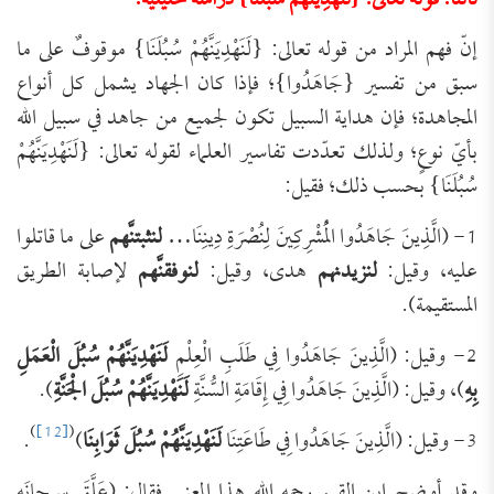
ثالثا: قوله تعالى: {لَنَهْدِيَنَّهُمْ سُبُلَنَا} دراسة تحليلية:
إنّ فهم المراد من قوله تعالى: {لَنَهْدِيَنَّهُمْ سُبُلَنَا} موقوفٌ على ما
سبق من تفسير {جَاهَدُوا}؛ فإذا كان الجهاد يشمل كل أنواع
المجاهدة؛ فإن هداية السبيل تكون لجميع من جاهد في سبيل الله
بأيّ نوعٍ؛ ولذلك تعدّدت تفاسير العلماء لقوله تعالى: {لَنَهْدِيَنَّهُمْ
سُبُلَنَا} بحسب ذلك؛ فقيل:
1- (الَّذِينَ جَاهَدُوا الْمُشْرِكِينَ لِنُصْرَةِ دِينِنَا…
لنثبتنَّهم
على ما قاتلوا
عليه، وقيل:
لنزيدنهم
هدى، وقيل:
لنوفقنَّهم
لإصابة الطريق
المستقيمة).
2- وقيل: (الَّذِينَ جَاهَدُوا فِي طَلَبِ الْعِلْمِ
لَنَهْدِيَنَّهُمْ سُبُلَ الْعَمَلِ
بِهِ
)، وقيل: (الَّذِينَ جَاهَدُوا فِي إِقَامَةِ السُّنَّةِ
لَنَهْدِيَنَّهُمْ سُبُلَ الْجَنَّةِ
).
)
[12]
(
3- وقيل: (الَّذِينَ جَاهَدُوا فِي طَاعَتِنَا
لَنَهْدِيَنَّهُمْ سُبُلَ ثَوَابِنَا
)
.
وقد أوضح ابن القيم رحمه الله هذا المعنى فقال: (عَلَّقَ سبحانَه