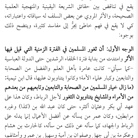
يقع في تناقض بين حقائق الشريعة اليقينية والمنهجية العلمية
الصحيحة، والأثر المروي عن بعض السلف له سياقاته واعتباراته،
كي لا يقع في فهم خاطئ يجرُّ إلى مفاسد كثيرة، ويتضح ذلك
بوجوه:
الوجه الأول: أن ثغور المسلمين في الفترة الزمنية التي قيل فيها
الأثر
وامتدت من بداية فترة الخلفاء الرشدين حتى الدولة العباسية
-كما سيأتي- كانت عامرة بأهل العلم والفضل من الصحابة
والتابعين وكبار علماء الأمة؛ وكانوا يتناوبون عليها، قال ابن تيمية
:
(ما زال خيار المسلمين من الصحابة والتابعين وتابعيهم من بعدهم
من الأمراء والمشايخ يتناوبون الثغور
لأجل الرباط، وكان هذا على
عهد أبي بكر وعثمان أكثر، حتى كان عبد الله بن (كذا) وغيره
مرابطين، وكان عمر من يسأله عن أفضل الأعمال إنما يدله على
الرباط والجهاد، كما سأله عن ذلك من سأله، كالحارث بن هشام
وعكرمة بن أبي جهل وصفوان بن أمية وسهيل بن عمرو وأمثالهم،