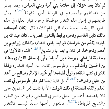
ثم كان بعد هؤلاء إلى خلافة بني أمية وبني العباس
، ولهذا يذكر
)
[24]
(
من فضائلهم وأخبارهم في الرباط أمور كثيرة)
. وبيَّن
طريقتهم في إعمار هذه الثغور موضّحًا وجود كبار العلماء في هذه
الثغور القريبة والبعيدة معا، ففي تمام كلامه قال: (
كان أصحاب
مالك كابن القاسم ونحوه يرابط بالثغور المصرية
.
.. كان عبد الله بن
المبارك يَقدُم من خراسان فيرابط بثغور الشام، وكذلك إبراهيم بن
)
[25]
(
أدهم ونحوهما
، كما كان يرابط بها ومشايخ
الشام
كالأوزاعي
وحذيفة المرغشي ويوسف بن أسباط وأبي إسحاق الفزاري ومخلد
بن الحسين وأمثالهم
… وطرسوس كانت من أسماء الثغور
، ولهذا
تذكر في كتب الفقه، وتولَّى قَضاءها أبو عُبيد الإمامُ وصالح بن أحمد
)
[26]
(
بن حنبل وغيرهما
)
، بل قال: (لهذا
كثر ذكر طرسوس في كتب
العلم والفقه المصنفة في ذلك الوقت
؛ لأنها كانت ثغر المسلمين حتى
كان يقصدها أحمد بن حنبل والسري السقطي وغيرهما من العلماء
)
[27]
(
والمشايخ للرباط)
. فالثغور وأهلها سابقًا ليست كالثغور