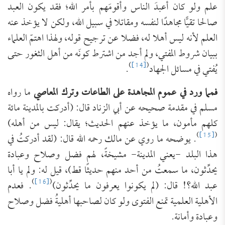
علم ولو كان أعبدَ الناس وأقومَهم بأمر الله؛ فقد يكون العبد
صالحا تقيًّا مجاهدًا لنفسه ومقاتلا في سبيل الله، ولكن لا يؤخذ عنه
العلم لأنه ليس أهلا له، فضلا عن ترجيح قوله، ولهذا اهتمّ العلماء
ببيان شروط المفتي، ولم أجد من اشترط كونَه من أهل الثغور حتى
)
[14]
(
يُفتي في مسائل الجهاد
.
فمما ورد في عموم المجاهدة على الطاعات وترك المعاصي
ما رواه
مسلم في مقدمة صحيحه عن أبي الزناد قال: (‌أدركت بالمدينة مائة
كلهم ‌مأمون، ما يؤخذ عنهم الحديث؛ يقال: ليس من أهله)
)
[15]
(
. يوضحه ما روي عن مالك رحمه الله قال: (لقد ‌أدركتُ في
هذا البلد -يعني المدينة- مشيخةً، لهم فضل وصلاح وعبادة
يحدِّثون، ما سمعتُ من أحد منهم ‌حديثًا قط)، قيل له: ولم يا أبا
)
[16]
(
عبد الله؟! قال: (لم يكونوا يعرفون ما يحدِّثون)
. فعدم
الأهلية العلمية تمنع الفتوى ولو كان لصاحبها أهليةُ فضل وصلاح
وعبادة وأمانة.