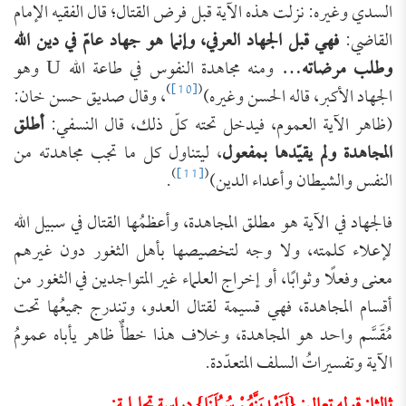
‌السدي وغيره: ‌نزلت هذه الآية قبل ‌فرض ‌القتال؛ قال الفقيه الإمام
القاضي:
فهي قبل الجهاد العرفي، وإنما هو جهاد عامّ في دين الله
وطلب مرضاته
… ومنه مجاهدة النفوس في طاعة الله U وهو
)
[10]
(
الجهاد الأكبر، قاله الحسن وغيره)
، وقال صديق حسن خان:
(ظاهر الآية العموم، فيدخل تحته كلّ ذلك، قال النسفي:
أطلق
المجاهدة ولم يقيّدها بمفعول
، ليتناول كل ما تجب مجاهدته من
)
[11]
(
النفس والشيطان وأعداء الدين)
.
فالجهاد في الآية هو مطلق المجاهدة، وأعظمُها القتال في سبيل الله
لإعلاء كلمته، ولا وجه لتخصيصها بأهل الثغور دون غيرهم
معنى وفعلًا وثوابًا، أو إخراج العلماء غير المتواجدين في الثغور من
أقسام المجاهدة، فهي قسيمة لقتال العدو، وتندرج جميعُها تحت
مُقَسَّم واحد هو المجاهدة، وخلاف هذا خطأٌ ظاهر يأباه عمومُ
الآية وتفسيراتُ السلف المتعدّدة.