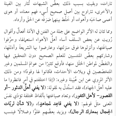
تارات، وبقيت بسبب ذلك بعضُ الشبهات تُثار بين الفينة
والأخرى، تتراوح بين أصل صحيح أُسيء فهم معناه، أو هوى
أعمى صاحَبَه وأهواه، أو خَلْط بينهما صَرَفَه عن الحقّ وأرداه.
ومما كان له الأثر الواضح على جملة من الفتن في الأمّة أفعالٌ وأقوال
رُويت عن بعض السلف أساء أهلُ الأهواء استعمالها، وحرَّفوا
صياغَتها، وأنزلوها فوق منزلتها، وعارضوا بها الشريعةَ وأدلتَها،
وشاركهم بعضُ المنتسبين للعلم الصحيح دون التحقيق فيها
والتفطّن لمواطن الخلَل منها، فأوقع كثيرًا من عوامّ المسلمين وغير
المتخصّصين في ويلات الأحداث، فكانوا لها وقودًا؛ ومن ذلك
الأثر المروي عن ابن عُيَينة وغيره: (إذا اختلفتم في أمرٍ فانظروا ما
عليه أهلُ الجهاد)، فقد استُدلّ به لمقولة: (
لا يفتي أهلُ الدثور -أو
القصور- لأهل الثغور
)، وتعاد صياغتها بألفاظ مختلفة تؤدّي نفسَ
المعنى مثلَ قولهم: (
لا يفتي قاعِد لمجاهدٍ
)، و
(لا شأن لربّات
الحِجال بمعارك الرجال)
، ويزيد بعضُهم غلوًّا وضلالًا فينسب