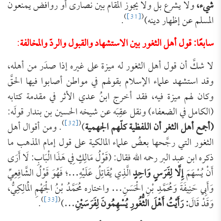
شيء،
ولا يشرع بل ولا يجوز المقام بين نصارى أو روافض يمنعون
)
[31]
(
المسلم عن إظهار دينه)
.
سابعًا: قول أهل الثغور بين الاستشهاد والقبول والردّ والمخالفة
:
لا شكَّ أن قول أهل الثغور له ميزة على غيره إذا صدَر من أهله،
وقد استشهد علماء الإسلام بقولهم في مواطن أصابوا فيها الحقَّ
وكان لهم ميزة فيه، فقد أخرج ابنُ عدي الأثر في مقدمة كتابه
(الكامل في الضعفاء) ونقل عقِبَه عن شيخه الحسين بن بندار قولَه:
)
[32]
(
(أجمع ‌أهل ‌الثغر أن اللفظية كلّهم الجهمية
)
. ومن أقوال أهل
الثغور التي رجَّحها بعضُ علماء المالكية على قول إمام المذهب ما
ذكره ابن عبد البر رحمه الله فقال: (قَوْلُ مَالِكٍ فِي هَذَا الْبَابِ: لَا أَرَى
أَنْ يُسْهَمَ
إِلَّا لِفَرَسٍ وَاحِدٍ
الَّذِي يُقَاتِلُ عَلَيْهِ…؛ فَهُوَ قَوْلُ الشَّافِعِيِّ
وَأَبِي حَنِيفَةَ وَمُحَمَّدِ بْنِ الْحَسَنِ… واختاره مُحَمَّدُ بْنُ الْجَهْمِ الْمَالِكِيُّ،
)
[33]
(
وَقَدْ قَالَ
: رَأَيْتُ أَهْلَ الثُّغُورِ يُسْهِمُونَ لِفَرَسَيْنِ
…)
.