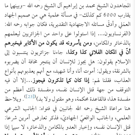
المجاهدون الشيخ محمد بن إبراهيم آل الشيخ رحمه الله -وبينهما ما
يقارب 6000 كم كذلك- في مسألة علمية هي من صميم الجهاد
العمَلي وأدقّ مسائله الاجتهادية التقديرية، فكان جوابه رحمه الله:
(الفرنساويون… إذا استولوا على واحد من الجزائريين ليعلمهم
بالذخائر والمكامن،
ومن يأسرونه قد يكون من الأكابر فيخبرهم
أنّ في المكان الفلاني كذا وكذا
، جاءنا جزائريون ينتسبون إلى
الإسلام يقولون: هل يجوز للإنسان أن ينتحِر مخافة أن يضربوه
بالشرنقة، ويقول: أموت أنا، وأنا شهيد، مع أنهم يعذبونهم بأنواع
العذاب، فقلنا لهم:
إذا كان كما تذكرون فيجوز
…إلا أن فيه
التوقف من جهة قتل الإنسان نفسه، ومفسدة ذلك أعظم من
)
[23]
(
مفسدة هذا، فالقاعدة محكمة، وهو مقتول ولا بد)
. ويلاحظ
هنا مراعاة الشيخ رحمه الله لجانبين في فتواه: الجانب الشرعي
العلمي، والجانب الواقعيّ الجهاديّ، فذكر تعارض أمرين شرعا:
قتل الإنسان نفسه، وإخبار العدو بالمكامن والذخائر، لا سيما إذا