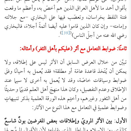
بأقوال أحمد ما لأهل العراق الذين هم أخصّ به، وأعظم ما وقعت
فتنة اللفظ بخراسان، وتعصّب فيها على البخاري -مع جلالته
وإمامته- وإن كان الذين قاموا عليه أيضا أئمةً أجلاءَ، فالبخاري
)
[39]
(
رضي الله عنه من أجلّ الناس)
.
ثامنًا: ضوابط التعامل مع أثر (عليكم بأهل الثغر) وأمثاله:
تبيَّن من خلال العرض السابق أن الأثر ليس على إطلاقه، ولا
يمكن أن يُتّخذ قاعدة عامّة أو مطلقة؛ فقد يُعمل به أحيانًا وفقَ
ضوابط وسياقات خاصّة، وقد لا يُعمل به أخرى لا سيما عند
الإطلاق وعدم التفصيل، وكان هذا منهجَ أهل العلم قديمًا وحديثًا
من أهل الثغور وغيرهم، وأختِم هذه الورقة العلمية بذكر تنبيهاتٍ
وضوابطَ علميةٍ في التعامل مع هذا النوع من الآثار:
الأول
:
بين الأثر المرويّ وإطلاقات بعض المغرضين بونٌ شاسعٌ
كالذي بين الإسلام والباطل الذي يقابله؛ لأن الأقوال المروَّج لها