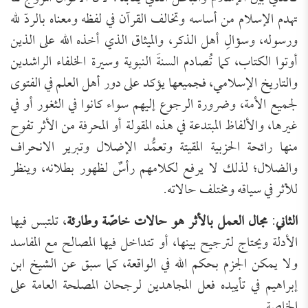
تهدم الإسلام من أساسه وتخالف القرآن في لفظه ومعناه بالردّ لله
ورسوله، وسؤالِ أهل الذكر، والميثاق الذي أخذه الله على الذين
أوتوا الكتاب، كما تُصادم السنةَ النبوية وسيرة الخلفاء الراشدين
والتاريخ الإسلامي، فجميعها يؤكد على دور أهل العلم في الفتوى
لجميع الأمة، وضرورة الرجوع إليهم سواء كانوا في الثغور أو في
غيرها، والألفاظ المبتدعة في هذه المقولة أو المحرفة من الأثر تفوح
منها رائحة الحزبية المقيتة وتعمُّد الإضلال وتبرير الانحراف
والضلال؛ لذلك لا يرفع لكلامهم رأسٌ لظهور بطلانه، وينظر
للأثر في سياقه ومختلف حالاته.
الثاني
:
مجال العمل بالأثر هو حالات خاصّة وطارئة
، تلتبس فيها
الأدلة ويحتاج لترجيح بينها، أو تتداخل فيها المصالح مع المفاسد
ولا يمكن الجزم بحكم الله في الواقعة، كما سبق عن الشيخ ابن
إبراهيم في تأييده فعل المجاهدين لرجحان المصلحة العامة على
الخاصة.