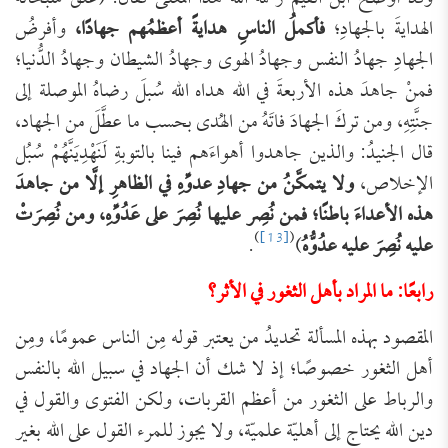
الهدايةَ بالجهادِ؛
فأكملُ الناسِ هدايةً أعظمُهم جهادًا،
وأفرضُ
الجهادِ جهادُ النفس وجهادُ الهوى وجهادُ الشيطان وجهادُ الدُّنيا؛
فمنْ جاهدَ هذه الأربعةَ في الله هداه الله سُبلَ رضاهُ الموصلة إلى
جنَّتِهِ، ومن تركَ الجهادَ فاتَهُ من الهُدى بحسب ما عطَّلَ من الجهاد،
قال الجنيدُ: والذين جاهدوا أهواءَهم فينا بالتوبةِ لَنَهْدِيَنَّهُمْ سُبُل
الإخلاص،
ولا يتمكَّنُ من جهادِ عدوِّهِ في الظاهرِ إلَّا من جاهدَ
هذه الأعداءَ باطنًا؛ فمن نُصِر عليها نُصِرَ على عَدُوِّهِ، ومن نُصِرَتْ
)
[13]
(
عليه نُصِرَ عليه عدُوُّهُ
)
.
رابعًا: ما المراد بأهل الثغور في الأثر؟
المقصود بهذه المسألة تحديدُ من يعتبر قوله مِن الناس عمومًا، ومِن
أهل الثغور خصوصًا؛ إذ لا شك أن الجهاد في سبيل الله بالنفس
والرباط على الثغور من أعظم القربات، ولكن الفتوى والقول في
دين الله يحتاج إلى أهليّة علميّة، ولا يجوز للمرء القول على الله بغير