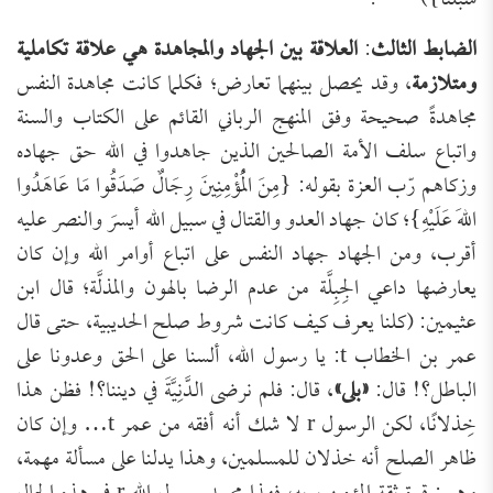
سُبُلَنَا})
.
الضابط الثالث
:
العلاقة بين الجهاد والمجاهدة هي علاقة تكاملية
ومتلازمة
، وقد يحصل بينهما تعارض؛ فكلما كانت مجاهدة النفس
مجاهدةً صحيحة وفق المنهج الرباني القائم على الكتاب والسنة
واتباع سلف الأمة الصالحين الذين جاهدوا في الله حق جهاده
وزكاهم رّب العزة بقوله: {مِنَ الْمُؤْمِنِينَ رِجَالٌ صَدَقُوا مَا عَاهَدُوا
اللهَ عَلَيْهِ}؛ كان جهاد العدو والقتال في سبيل الله أيسرَ والنصر عليه
أقرب، ومن الجهاد جهاد النفس على اتباع أوامر الله وإن كان
يعارضها داعي الجِبِلَّة من عدم الرضا بالهون والمذلَّة؛ قال ابن
عثيمين: (كلنا يعرف كيف كانت شروط صلح الحديبية، حتى قال
عمر بن الخطاب t: يا رسول الله، ألسنا على الحق وعدونا على
الباطل؟! قال:
«بلى»
، قال: فلم نرضى الدَّنِيَّةَ في ديننا؟! فظن هذا
خِذلانًا، لكن الرسول r لا شك أنه أفقه من عمر t… وإن كان
ظاهر الصلح أنه خذلان للمسلمين، وهذا يدلنا على مسألة مهمة،