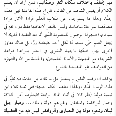
فهو
يختلف باختلاف سكان الثغر وصفاتهم
، فمن أراد أن يعمّم
الكلام أو يقيس الشاهد على الغائب فليراع هذه القاعدة فهي مهمّة
جدًّا، وهذا ما يستوجب على طلاب العلم قراءة الآثار قراءة
متفحّصة بمراعاة مناطاتها، وليس بالنظر لألفاظها فقط دون فقهٍ في
سياقاتها؛ فسهولة الوصول للمعلومة الذي أتاحته التقنية الحديثة لا
يجعل العلم حمًى مستباحًا لكل أحد بضغطة زرٍّ، بل هناك مفاوز
أخرى يجب قطعُها بالجهد البشري في النظر بمراعاة قواعد
الشريعة، مع المنهجية والأمانة العلميتين، والخشية من الله والتجرّد
من العواطف غير المنضبطة بالشرع.
يؤكّده أن وضع الثغور لم يستمرّ على ما كان، بل حدث فيه تغيُّر في
ذلك الزمان المبكر، ولهذا اختلف الحكم حينها؛ ففي تتمة كلام ابن
تيمية قوله: (فلما كان في أثناء المائة الرابعة اضطرب أمر الخلافة
وصار للرافضة والمنافقين وغيرهم دولة وملك…
وصار جبل
لبنان ونحوه دولة بين النصارى والروافض ليس فيه من الفضيلة