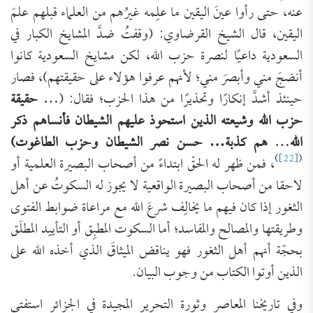
عنه، حتى رأوا عينَ اليقين ما علِمه غيرُهم من العلماء قبلهم علمَ
اليقين، قال الشيخ القرضاوي: (وقفتُ ضدَّ المشايخ الكبار في
السعودية داعيًا لنصرة حزب الله، لكن مشايخ السعودية كانوا
أنضجَ مني وأبصرَ مني؛ لأنهم عرفوا هؤلاء على حقيقتهم)، فصار
حينئذ أشدَّ إنكارًا وتحذيرًا من هذا الحزب؛ فقال: (…
حقيقة
حزب الله وشيعته الذين استحوذ عليهم الشيطان فأنساهم ذكر
الله
…
هم كذبة… حسن نصر الشيطان وحزب الطاغوت)
)
[22]
(
، فمن ظهر له الحقّ ابتداءً من أصحاب البصيرة العلمية أو
لاحقا من أصحاب البصيرة الواقعية لا يجوز له السكوتُ عن أهل
الثغور إذا كان فيهم ما يخالِف شرعَ الله مع مراعاة ضوابط الفتوى
وطريقتها والمصالح والمفاسد؛ أما السكوت المطبِق أو التأييد المطلَق
بحجّة أنهم أهل الثغور فهو يناقض الميثاقَ الذي أخذه الله على
الذين أوتوا الكتاب من وجوب البيان.
وفي تاريخنا المعاصر وثورة التحرير المجيدة في الجزائر استفتى