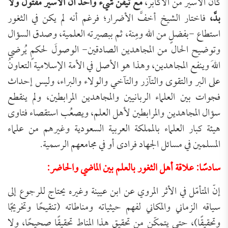
كان الأسير من الأكابر،
مع تيقن شيء واحد أن الأسير مقتول ولا
بدَّ،
فاختار الشيخ أخفَّ الأضرار؛ فرغم أنه لم يكن في الثغور
استطاع -بفضلٍ من الله ومِنة، ثم ببصيرته العلمية، وصدق السؤال
وتوضيح الحال من المجاهدين الصادقين- الوصولَ لحكمٍ يُرضي
اللهَ وينفع المجاهدين، وهذا هو الأصل في الأمة الإسلامية التعاونُ
على البر والتقوى والتآزر والتآخي والولاء والبراء، وليس إحداث
فجوات بين العلماء الربانيين والمجاهدين المرابطين، ولم ينقطع
سؤال المجاهدين والمرابطين لأهل العلم، ويصعُب استقصاء فتاوى
هيئة كبار العلماء بالمملكة العربية السعودية وغيرهم من علماء
المسلمين في مسائل الجهاد فرادى أو في مجامعهم الرسمية.
سادسًا: علاقة أهل الثغور بالعلم بين الماضي والحاضر:
إنّ المتأمّل في الأثر المروي عن ابن عيينة وغيره يحتاج للرجوع إلى
سياقه الزماني والمكاني لفهم حيثياته ومناطاته (تنقيحًا وتخريجًا
وتحقيقًا)، حتى يتمكّن من تحقيق هذا المناط تحقيقًا صحيحًا، ولا