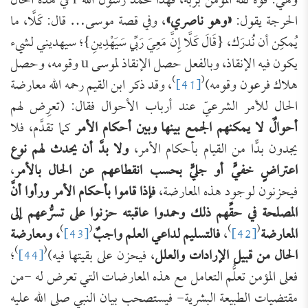
وهي: قوة ثقة المؤمن بربه، فهذا محمد رسول الله r في هذه الحال
الحرجة يقول:
«وهو ناصري»
، وفي قصة موسى… قال: كَلَّا، ما
يُمكِن أن نُدرَك، {قَالَ كَلَّا إِنَّ مَعِيَ رَبِّي سَيَهْدِينِ}؛ سيهديني لشيء
يكون فيه الإنقاذ، وبالفعل حصل الإنقاذ لموسى u وقومه، وحصل
)
(
هلاك فرعون وقومه)
[41]
، وقد ذكر ابن القيم رحمه الله معارضة
الحال للأمر الشرعيّ عند أرباب الأحوال فقال: (تعرِض لهم
أحوالٌ لا يمكنهم الجمع بينها وبين أحكام الأمر
كما تقدَّم، فلا
يجدون بدًّا من القيام بأحكام الأمر،
ولا بدَّ أن يحدث لهم نوع
اعتراضٍ خفيٍّ أو جليٍّ بحسب انقطاعهم عن الحال بالأمر
،
فيحزنون لوجود هذه المعارضة،
فإذا قاموا بأحكام الأمر ورأوا أنَّ
المصلحة في حقِّهم ذلك وحمدوا عاقبته حزنوا على تسرُّعهم إلى
)
(
)
(
المعارضة
[42]
،
فالتسليم لداعي العلم واجبٌ
[43]
، ومعارضة
)
(
الحال من قبيل الإرادات والعلل
، فيحزن على بقيتها فيه)
[44]
؛
فعلى المؤمن تعلُّم التعامل مع هذه المعارضات التي تعرض له -من
مقتضيات الطبيعة البشرية- فيستصحب بيان النبي صلى الله عليه