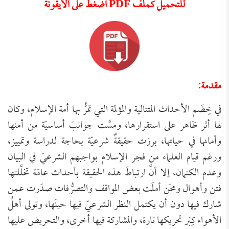
للتحميل كملف PDF اضغط على الأيقونة
مقدمة:
في خِضَم الأحداث المتتالية والمؤلمة التي تمرُّ بها أمة الإسلام، وكان
لها أثر ظاهر على استقرارها، ومسَّت جوانبَ أساسيّة من أمنها
وأمانها في حياتها، برزت حقيقةٌ شرعيّة بحاجة لدراسة وتمييز،
ورغم قيام العلماء من فجر الإسلام بواجبهم الشرعيّ في البيان
وعدم الكتمان، إلا أنَّ ارتباطَ هذه الحقيقة بأحداث عامّة تخلَّلتها
فتن وأهوال ومحَن أملَت بعض المواقف والتصرُّفات صدَرت عمن
شارك فيها دون أن يكتمل النظر الشرعيّ فيها حينَها، وتولى أهلُ
الأهواء كِبَر تحريكها تارة، والمشاركة فيها أخرى، والتحريض عليها