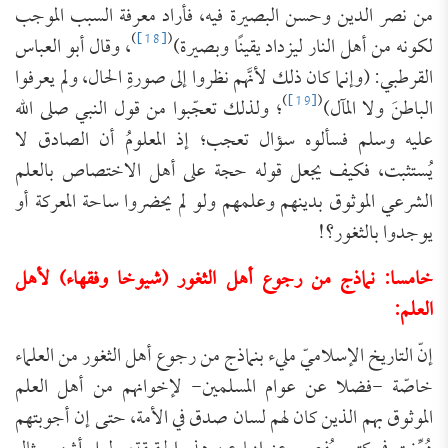
من نصر الدين وحسن البصيرة فيه، فأراد معرفة السبب الموجب
)
[18]
(
لكونه ‌من ‌أهل ‌النار ليزداد يقينًا وبصيرة)
، وقال أبو العباس
القرطبي: (وإنما كان ذلك لأنَّهم نظروا إلى صورةِ الحال، ولم يعرفوا
)
[19]
(
الباطنَ ولا المآل)
؛ ولذلك تعجّبوا من قول النبي صلى الله
عليه وسلم فسألوه سؤال ‌تعجب؛ إذ ‌المعلومُ أن ‌الصادق لا
‌يُستثبت، فكيف يجعل قوله حجة على أهل الاختصاص بالعلم
الشرعي الموثوق بدينهم وعلمهم ولو لم يحضروا ساحة المعركة أو
يوجدوا بالثغور؟!
خامسا: نماذج من رجوع أهل الثغور (شيوخا وفقهاء) لأهل
العلم:
إنّ التاريخ الإسلاميّ مليء بنماذج من رجوع أهل الثغور من العلماء
خاصّة -فضلا عن عوام المسلمين- لإخوانهم من أهل العلم
الموثوق بهم الذين كان لهم لسان صدق في الأمة، حتى إن أجوبتهم