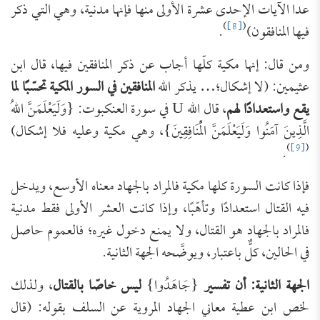
عدا الآيات الإحدى عشرة الأولى منها فإنها ‌مدنية، وهي التي ذكر
)
[8]
(
فيها المنافقون)
.
ومن قال: إنها مكية كلّها أجاب عن ذكر المنافقين فيها، قال ابن
عثيمين: (لا إشكال؛… يذكر الله
المنافقين في السور المكية تحسّبًا لما
يقع واستعدادًا لهم
، قال الله U في سورة ‌العنكبوت: {وَلَيَعْلَمَنَّ اللهُ
الَّذِينَ آمَنُوا وَلَيَعْلَمَنَّ الْمُنَافِقِينَ}، وهي ‌مكية وعليه فلا إشكال)
)
[9]
(
.
فإذا كانت السورة كلها مكية فالمراد بالجهاد معناه الأوسع، ويدخل
فيه القتال استعدادًا وتأهّبًا، وإذا كانت العشر الأولى فقط مدنية
فالمراد بالجهاد هو القتال، ولا يمنع دخول غيره؛ فالعموم حاصل
في الحالين، كلٌّ باعتبار، ويوضَّحه الجهة الثانية.
الجهة الثانية: أن تفسير
{جَاهَدُوا}
ليس خاصّا بالقتال
، ولذلك
لخص ابن عطية معاني الجهاد المروية عن السلف بقوله: (قال