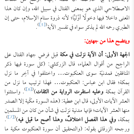
الاصطلاحي الذي هو بمعنى القتال في سبيل الله، وإن كان هذا
المعنى داخلا فيها دخولًا أوَّليًّا؛ لأنه ذروة سنام الإسلام، حتى إن
)
[5]
(
الطبري رحمه الله لم يذكر سواه في تفسير الآية
.
ويتضح هذا من جهتين:
الجهة الأولى: أن الآية نزلت في مكة
قبل فرضِ جهاد القتال على
الراجِح من أقوال العلماء، قال الزركشي: (كل سورة فيها ذكر
المنافقين فمدنيّة سوى ‌العنكبوت… واختلفوا في آخِر ما نزل
بمكة؛ فقال ابن عباس: ‌العنكبوت… فهذا ترتيب ما نزل من
)
[6]
(
القرآن بمكة
وعليه استقرت الرواية من الثقات
)
. واستثنوا
العشر الآيات الأولى، قال ابن عطية: (هذه السورة ‌مكّية إلا الصدر
منها العشر الآيات؛ فإنها ‌مدنية نزلت في شأن من كان من المسلمين
)
[7]
(
بمكة،
وفي هذا الفصل اختلافٌ، وهذا أصح ما قيل فيه
)
.
ورجحه الزرقاني بقوله: (والتحقيق أن سورة ‌العنكبوت ‌مكية ما