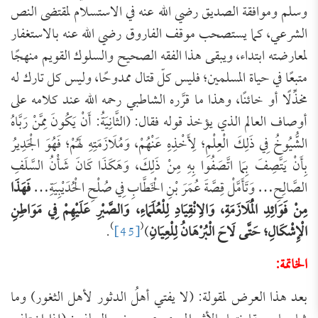
وسلم وموافقة الصديق رضي الله عنه في الاستسلام لمقتضى النص
الشرعي، كما يستصحب موقف الفاروق رضي الله عنه بالاستغفار
لمعارضته ابتداء، ويبقى هذا الفقه الصحيح والسلوك القويم منهجًا
متبعًا في حياة المسلمين؛ فليس كلّ قتال ممدوحًا، وليس كل تارك له
مخذِّلًا أو خائنًا، وهذا ما قرَّره الشاطبي رحمه الله عند كلامه على
أوصاف العالم الذي يؤخذ قوله فقال: (الثَّانِيَةُ: أَنْ يَكُونَ مِمَّنْ رَبَّاهُ
الشُّيُوخُ فِي ذَلِكَ الْعِلْمِ؛ لِأَخْذِهِ عَنْهُمْ، وَمُلَازَمَتِهِ لَهُمْ؛ فَهُوَ الْجَدِيرُ
بِأَنْ يَتَّصِفَ بِمَا اتَّصَفُوا بِهِ مِنْ ذَلِكَ، وَهَكَذَا كَانَ شَأْنُ السَّلَفِ
الصَّالِحِ… وَتَأَمَّلْ قِصَّةَ ‌عُمَرَ بْنِ الْخَطَّابِ فِي صُلْحِ الْحُدَيْبِيَةِ…
فَهَذَا
مِنْ فَوَائِدِ الْمُلَازَمَةِ، وَالِانْقِيَادِ لِلْعُلَمَاءِ، وَالصَّبْرِ عَلَيْهِمْ فِي مَوَاطِنِ
)
(
الْإِشْكَالِ؛ حَتَّى لَاحَ الْبُرْهَانُ لِلْعِيَانِ
)
[45]
.
الخاتمة:
بعد هذا العرض لمقولة: (لا يفتي أهلُ الدثور لأهل الثغور) وما