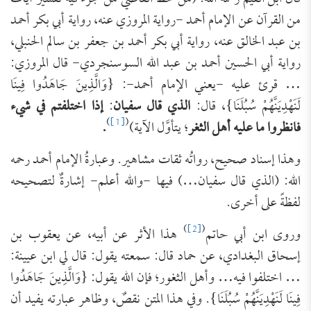
من القرآن عن الإمام أحمد -رواية المروزي عنه، رواية أبي بكر أحمد
بن عبد الخالق عنه، رواية أبي بكر أحمد بن جعفر بن سالم الحنبلي،
رواية أبي الحسين أحمد بن عبد الله السوسنجردي- قال المروزي:
… قرئ عليه -يعني الإمام أحمد-: {وَالَّذِينَ جَاهَدُوا فِينَا
لَنَهْدِيَنَّهُمْ سُبُلَنَا}، قال:
الذي قال ‌سفيان
:
إذا اختلفتم في شيء
)
[1]
(
‌فانظروا ‌ما عليه ‌أهل ‌الثغر
؛ يتأوَّل الآية)
.
وهذا إسناد صحيح، رواتُه ثقات مشاهير. وعبارةُ الإمام أحمد رحمه
الله: (الذي قال سفيان…) فيها -والله أعلم- إشارةٌ لتصحيحه
لفظةً على أخرى.
)
[2]
(
وروى ابن أبي حاتم
هذا الأثر عن أبيه، عن يعقوب بن
إسحاق البغدادي، عن حماد قال: سمعته يقول: قال لي ابن عيينة:
… اختلفوا فيه… وأهل الثغور؛ فإن الله يقول: {وَالَّذِينَ جَاهَدُوا
فِينَا لَنَهْدِيَنَّهُمْ سُبُلَنَا}. وفي هذا المتن نقصٌ، وظاهر عبارته يفيد أن