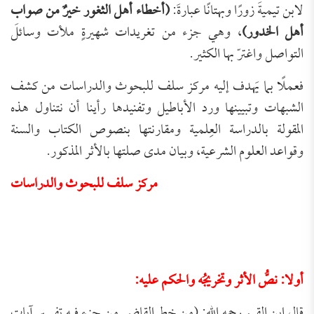
لابن تيميةَ زورًا وبهتانًا عبارةَ:
(أخطاء أهل الثغور خيرٌ من صواب
أهل الخدور)
، وهي جزء من تغريدات شهيرةٍ ملأت وسائلَ
التواصل واغترّ بها الكثير.
فعملًا بما يَهدف إليه مركز سلف للبحوث والدراسات من كشف
الشبهات وتبيينها ورد الأباطيل وتفنيدها رأينا أن نتناول هذه
المقولة بالدراسة العِلمية ومقارنتها بنصوص الكتاب والسنة
وقواعد العلوم الشرعية، وبيان مدى صلتها بالأثر المذكور.
مركز سلف للبحوث والدراسات
أولا: نصُّ الأثر وتخريجُه والحكم عليه:
قال ابن القيم رحمه الله: (من خط القاضي من جزء فيه تفسير آيات