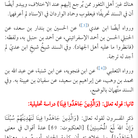
هناك غيرَ أهل الثغور ممن يُرجع إليهم عند الاختلاف، ويبدو أيضًا
أن في السند تحريفًا؛ فيعقوب وحماد الواردان في الإسناد لم أعرفهما.
)
[3]
(
ورواه أيضًا ابن عدي
عن الحسين بن بندار بن سعد، عن
الحنبلي الحسن بن أحمد الإسفرائيني، عن أحمد بن حنبل به، ولفظه:
(فانظروا ما عليه أهل الجهاد). وفي السند شيخُ شيخِ ابن عديّ لم
أجد له ترجمة.
)
[4]
(
ورواه الثعلبي
عن ابن فنجويه، عن ابن شنبة، عن عبد الله بن
محمد بن وهب، عن إبراهيم بن سعيد، عن سفيان بن عيينة به. وفي
السند متَّهمان بالوضع
.
ثانيا: قوله تعالى: {وَالَّذِينَ جَاهَدُوا فِينَا}
دراسة تحليلية:
ذكر المفسرون لقوله تعالى: {وَالَّذِينَ جَاهَدُوا فِينَا لَنَهْدِيَنَّهُمْ سُبُلَنَا
وَإِنَّ اللهَ لَمَعَ الْمُحْسِنِينَ} [العنكبوت: 69] عدةَ أقوال في معنى
{جَاهَدُوا} بما خلاصته أن كلمة الجهاد أوسعُ من معناها