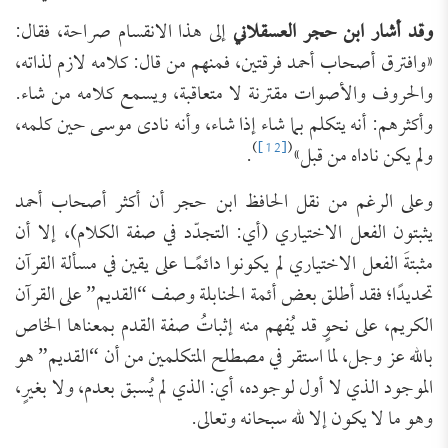
وقد أشار ابن حجر العسقلاني
إلى هذا الانقسام صراحة، فقال:
«وافترق أصحاب أحمد فرقتين، فمنهم من قال: كلامه لازم لذاته،
والحروف والأصوات مقترنة لا متعاقبة، ويسمع كلامه من شاء.
وأكثرهم: أنه يتكلم بما شاء إذا شاء، وأنه نادى موسى حين كلمه،
)
[12]
(
ولم يكن ناداه من قبل»
.
وعلى الرغم من نقل الحافظ ابن حجر أن أكثر أصحاب أحمد
يثبتون الفعل الاختياري (أي: التجدّد في صفة الكلام)، إلا أن
مثبتةَ الفعل الاختياري لم يكونوا دائمًـا على يقين في مسألة القرآن
تحديدًا؛ فقد أطلق بعض أئمة الحنابلة وصف “القديم” على القرآن
الكريم، على نحوٍ قد يُفهم منه إثباتُ صفة القدم بمعناها الخاص
بالله عز وجل، لما استقر في مصطلح المتكلمين من أن “القديم” هو
الموجود الذي لا أول لوجوده، أي: الذي لم يُسبق بعدم، ولا بغيرٍ،
وهو ما لا يكون إلا لله سبحانه وتعالى.