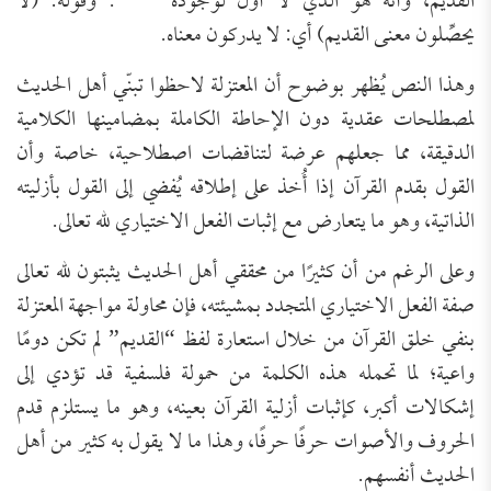
القديم، وأنه هو الذي لا أول لوجوده”
. وقوله: (لا
يحصِّلون معنى القديم) أي: لا يدركون معناه.
وهذا النص يُظهر بوضوح أن المعتزلة لاحظوا تبنّي أهل الحديث
لمصطلحات عقدية دون الإحاطة الكاملة بمضامينها الكلامية
الدقيقة، مما جعلهم عرضة لتناقضات اصطلاحية، خاصة وأن
القول بقدم القرآن إذا أُخذ على إطلاقه يُفضي إلى القول بأزليته
الذاتية، وهو ما يتعارض مع إثبات الفعل الاختياري لله تعالى.
وعلى الرغم من أن كثيرًا من محققي أهل الحديث يثبتون لله تعالى
صفة الفعل الاختياري المتجدد بمشيئته، فإن محاولة مواجهة المعتزلة
بنفي خلق القرآن من خلال استعارة لفظ “القديم” لم تكن دومًا
واعية؛ لما تحمله هذه الكلمة من حمولة فلسفية قد تؤدي إلى
إشكالات أكبر، كإثبات أزلية القرآن بعينه، وهو ما يستلزم قدم
الحروف والأصوات حرفًا حرفًا، وهذا ما لا يقول به كثير من أهل
الحديث أنفسهم.