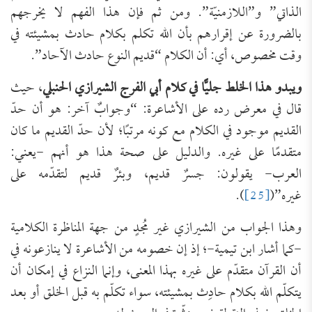
الذاتي” و”اللازمنيّة”. ومن ثم فإن هذا الفهم لا يخرجهم
بالضرورة عن إقرارهم بأن الله تكلم بكلام حادث بمشيئته في
وقت مخصوص، أي: أن الكلام “قديم النوع حادث الآحاد”.
ويبدو هذا الخلط جليًّا في كلام أبي الفرج الشيرازي الحنبلي
، حيث
قال في معرض رده على الأشاعرة: “وجوابٌ آخر: هو أن حدّ
القديم موجود في الكلام مع كونه مرتبًا؛ لأن حدّ القديم ما كان
متقدمًا على غيره. والدليل على صحة هذا هو أنهم -يعني:
العرب- يقولون: جسرٌ قديم، وبئرٌ قديم لتقدّمه على
غيره”(
[25]
).
وهذا الجواب من الشيرازي غير مُجدٍ من جهة المناظرة الكلامية
-كما أشار ابن تيمية-؛ إذ إن خصومه من الأشاعرة لا ينازعونه في
أن القرآن متقدّم على غيره بهذا المعنى، وإنما النزاع في إمكان أن
يتكلّم الله بكلام حادِث بمشيئته، سواء تكلّم به قبل الخلق أو بعد