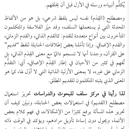
يُكلِّم أنبياءه ورسله في الأزل قبل أن يخلقهم.
ومصطلح (القِدَم) نفسه ليس بلفظ شرعي، بل هو من الألفاظ
المحدثة التي لم يستعملها السلف، وقد ميّز الفلاسفة والمتكلمون
المتأخرون بين أنواع متعددة للقدم: كالقدم الذاتي، والقدم الزماني،
والقدم الإضافي. وإذا تأمّلنا بعض إطلاقات الحنابلة للفظ “قديم”
على القرآن، وجدنا أنها لا تنسجم دائمًا مع معنى القِدَم الذاتي، بل
تُفهم في كثير من الأحيان في إطار القِدَم الإضافي، أي: التقدُّم
الزماني على غيره، لا بمعنى الأزلية الذاتية التي لا أوّل لها، كما هو
المعنى الذي يثبته المتكلمون للقديم المطلَق.
لذا رأينا في مركز سلف للبحوث والدراسات
تحريرَ استعمال
مصطلح (القديم) في استعمالات بعض الحنابلة، ونبيّن كيف أن
تحرير هذه المسألة يرفع كثيرًا من الإشكالات في فهم كلام بعض
الأئمة، ويحول دون إساءة تأويل مرادهم، ويؤكد في الوقت ذاته