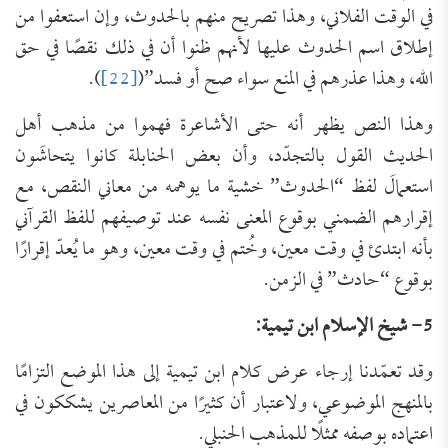
في الوقت الفلاني، وهذا تصريح منهم بالحدوث، وإن استعفوا من
إطلاق اسم الحدوث عليها لأنهم ظنوا أن في ذلك نقصًا في حق
الله، وهذا عذرهم في المنع سواء صح أو فسد”(
[22]
).
وهذا النص يظهر أنه حتى الأشاعرة فهموا من مذهب أهل
الحديث القول بالتجدّد، وأن بعض الحنابلة كانوا يتحاشَون
استعمالَ لفظ “الحدوث” خشية ما يوهمه من معاني النقص، مع
إقرارهم الضمني بوقوع المعنى نفسه عند توصيفهم للفظ القرآني
بأنه ابتدئ في وقت معين، وخُتم في وقت معين، وهو ما يُعدّ إقرارًا
بوقوع “حادث” في الزمن.
5- شيخ الإسلام ابن تيمية:
وقد تعمّدنا إرجاء عرض كلام ابن تيمية إلى هذا الموضع التزامًا
بالمنهج الموضوعي، ولاعتبار أن كثيرًا من المعاصرين يشككون في
اعتماده بوصفه ممثلًا للمذهب الحنبلي.