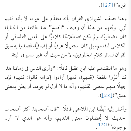
غيره”(
[27]
).
وهنا يصف الشيرازي القرآن بأنه متقدّم على غيره، لا بأنه قديم
أزلي. ويُفهم من هذا أن وصف “القدم” عند طائفة من الحنابلة
كان مضطربًا، ولم يكن اصطلاحًا كلاميًّا على المعنى الفلسفي أو
الكلامي للقديم، بل كان استعمالًا عرفيًّا أو إضافيًّا، قصدوا به سبق
القرآن لسائر كلام المخلوقين، لا من حيث أنه غير مسبوق البتة.
وهو ما انتقدهم عليه ابن عقيل قائلًا: “وأرى الناس في زماننا هذا
قد أُغرُوا بلفظة (قديم)، فمهما أرادوا إكرامه قالوا: قديم؛ فإما
جهلًا منهم بمعنى القديم، وأنه ما لا أول لوجوده، أو يظن بمعنى
عتيق”(
[28]
).
وأشار إليه أيضًا ابن الملاحمي قائلًا: “قال أصحابنا: أكثر أصحاب
الحديث لا يُحصّلون معنى القديم، وأنه هو الذي لا أول
)
[29]
(
لوجوده”
.