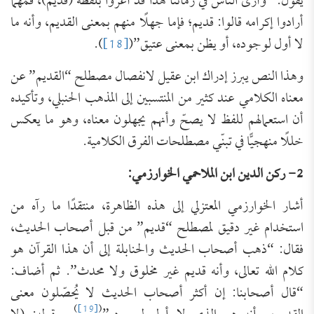
يقول: “وأرى الناس في زماننا هذا قد أُغرُوا بلفظة (قديم)، فمهما
أرادوا إكرامه قالوا: قديم؛ فإما جهلًا منهم بمعنى القديم، وأنه ما
لا أول لوجوده، أو يظن بمعنى عتيق”(
[18]
).
وهذا النص يبرز إدراك ابن عقيل لانفصال مصطلح “القديم” عن
معناه الكلامي عند كثير من المنتسبين إلى المذهب الحنبلي، وتأكيده
أن استعمالهم للفظ لا يصحّ وأنهم يجهلون معناه، وهو ما يعكس
خللًا منهجيًّا في تبنّي مصطلحات الفرق الكلامية.
2- ركن الدين ابن الملاحمي الخوارزمي:
أشار الخوارزمي المعتزلي إلى هذه الظاهرة، منتقدًا ما رآه من
استخدام غير دقيق لمصطلح “قديم” من قبل أصحاب الحديث،
فقال: “ذهب أصحاب الحديث والحنابلة إلى أن هذا القرآن هو
كلام الله تعالى، وأنه قديم غير مخلوق ولا محدث”. ثم أضاف:
“قال أصحابنا: إن أكثر أصحاب الحديث لا يُحصّلون معنى
)
[19]
(