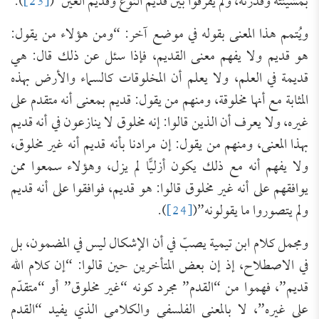
بمشيئته وقُدرته، ولم يفرقوا بين قديم النوع وقديم العين”(
[23]
).
ويُتمم هذا المعنى بقوله في موضع آخر: “ومن هؤلاء من يقول:
هو قديم ولا يفهم معنى القديم، فإذا سئل عن ذلك قال: هي
قديمة في العلم، ولا يعلم أن المخلوقات كالسماء والأرض بهذه
المثابة مع أنها مخلوقة، ومنهم من يقول: قديم بمعنى أنه متقدم على
غيره، ولا يعرف أن الذين قالوا: إنه مخلوق لا ينازعون في أنه قديم
بهذا المعنى، ومنهم من يقول: إن مرادنا بأنه قديم أنه غير مخلوق،
ولا يفهم أنه مع ذلك يكون أزليًّا لم يزل، وهؤلاء سمعوا ممن
يوافقهم على أنه غير مخلوق قالوا: هو قديم، فوافقوا على أنه قديم
ولم يتصوروا ما يقولونه”(
[24]
).
ومجمل كلام ابن تيمية يصبّ في أن الإشكال ليس في المضمون، بل
في الاصطلاح، إذ إن بعض المتأخرين حين قالوا: “إن كلام الله
قديم”، فهموا من “القدم” مجرد كونه “غير مخلوق” أو “متقدّم
على غيره”، لا بالمعنى الفلسفي والكلامي الذي يفيد “القدم