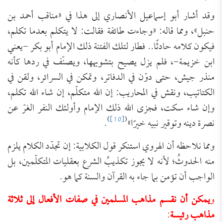
وقد أشار أبو إسماعيل الأنصاري إلى هذا في «مناقب أحمد بن
حنبل»، ومما قاله: «وجاءت طائفة فقالت: لا يتكلم بعدما تكلم،
فيكون كلامه حادثًا.. فطار لتلك الفتنة ذلك الإمام أبو بكر -يعني
ابن خزيمة-، فلم يزل يصيح بتشويهها، ويصنّف في ردها كأنه
منذر جيش، حتى دوّن في الدفاتر، وتمكن في السرائر، ولقن في
الكتاتيب، ونقش في المحاريب: إن الله متكلّم، إن شاء الله تكلم،
وإن شاء سكت، فجزى الله ذلك الإمام وأولئك النفر الغرّ عن
)
[10]
(
نصرة دينه وتوقير نبيه خيرًا»
.
ومما نلاحظه أن الهروي استنكر قول الكلابية: إن تجدّد الكلام يلزم
منه الحدوثُ؛ لأنه لا يجوز تكذيبُ الشرع بعقليات المتكلّمين، بل
الواجب أن تؤمن بما جاء به القرآن والسنة كما هو.
و
يمكن أن نقسم مذاهب المسلمين في صفات الأفعال إلى ثلاثة
مذاهب رئيسة
: