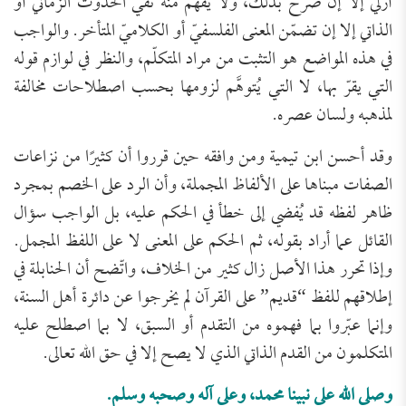
أزليّ إلا إن صُرّح بذلك، ولا يُفهم منه نفي الحدوث الزماني أو
الذاتي إلا إن تضمّن المعنى الفلسفيّ أو الكلاميّ المتأخر. والواجب
في هذه المواضع هو التثبت من مراد المتكلّم، والنظر في لوازم قوله
التي يقرّ بها، لا التي يُتوهَّم لزومها بحسب اصطلاحات مخالفة
لمذهبه ولسان عصره.
وقد أحسن ابن تيمية ومن وافقه حين قرروا أن كثيرًا من نزاعات
الصفات مبناها على الألفاظ المجملة، وأن الرد على الخصم بمجرد
ظاهر لفظه قد يُفضي إلى خطأ في الحكم عليه، بل الواجب سؤال
القائل عما أراد بقوله، ثم الحكم على المعنى لا على اللفظ المجمل.
وإذا تحرر هذا الأصل زال كثير من الخلاف، واتّضح أن الحنابلة في
إطلاقهم للفظ “قديم” على القرآن لم يخرجوا عن دائرة أهل السنة،
وإنما عبّروا بما فهموه من التقدم أو السبق، لا بما اصطلح عليه
المتكلمون من القدم الذاتي الذي لا يصح إلا في حق الله تعالى.
وصلى الله على نبينا محمد، وعلى آله وصحبه وسلم.