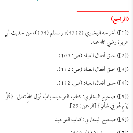
ـــــــــــــــــــــــــــــ
(المراجع)
([1]) أخرجه البخاري (4712)، ومسلم (194)، من حديث أبي
هريرة رضي الله عنه.
([2]) خلق أفعال العباد (ص: 109).
([3]) خلق أفعال العباد (ص: 112).
([4]) خلق أفعال العباد (ص: 112).
([5]) صحيح البخاري: كتاب التوحيد، بابُ قَوْلِ اللَّهِ تعالى: {كُلَّ
يَوْمٍ هُوَ فِي شَأنٍ} [الرحمن: 29].
([6]) صحيح البخاري: كتاب التوحيد.