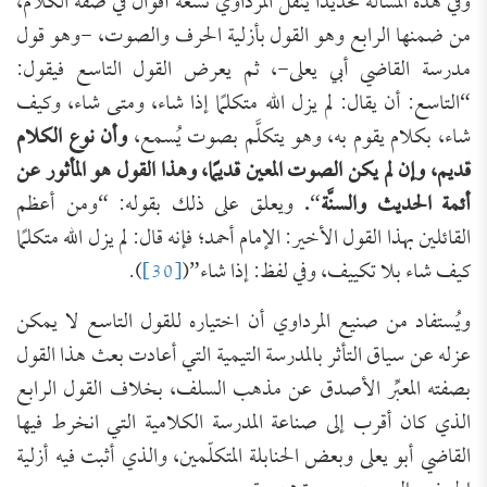
وفي هذه المسألة تحديدًا ينقل المرداوي تسعة أقوال في صفة الكلام،
من ضمنها الرابع وهو القول بأزلية الحرف والصوت، -وهو قول
مدرسة القاضي أبي يعلى-، ثم يعرض القول التاسع فيقول:
“التاسع: أن يقال: لم يزل الله متكلمًا إذا شاء، ومتى شاء، وكيف
شاء، بكلام يقوم به، وهو يتكلَّم بصوت يُسمع،
وأن نوع الكلام
قديم، وإن لم يكن الصوت المعين قديمًا، وهذا القول هو المأثور عن
أئمة الحديث والسنَّة
“
.
ويعلق على ذلك بقوله: “ومن أعظم
القائلين بهذا القول الأخير: الإمام أحمد؛ فإنه قال: لم يزل الله متكلمًا
كيف شاء بلا تكييف، وفي لفظ: إذا شاء”(
[30]
).
ويُستفاد من صنيع المرداوي أن اختياره للقول التاسع لا يمكن
عزله عن سياق التأثر بالمدرسة التيمية التي أعادت بعث هذا القول
بصفته المعبِّر الأصدق عن مذهب السلف، بخلاف القول الرابع
الذي كان أقرب إلى صناعة المدرسة الكلامية التي انخرط فيها
القاضي أبو يعلى وبعض الحنابلة المتكلّمين، والذي أثبت فيه أزلية