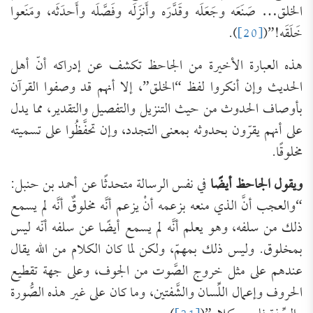
الخلق… صَنَعَه وجَعَلَه وقَدَّرَه وأَنزَلَه وفَصَّلَه وأَحدَثَه، ومَنَعوا
خَلَقَه!”(
[20]
).
هذه العبارة الأخيرة من الجاحظ تكشف عن إدراكه أنّ أهل
الحديث وإن أنكروا لفظ “الخلق”، إلا أنهم قد وصفوا القرآن
بأوصاف الحدوث من حيث التنزيل والتفصيل والتقدير، مما يدل
على أنهم يقرّون بحدوثه بمعنى التجدد، وإن تحفَّظُوا على تسميته
مخلوقًا.
ويقول الجاحظ أيضًا
في نفس الرسالة متحدثًا عن أحمد بن حنبل:
“والعجب أنَّ الذي منعه بزعمه أنْ يزعم أنَّه مخلوقٌ أنَّه لم يسمع
ذلك من سلفه، وهو يعلم أنَّه لم يسمع أيضًا عن سلفه أنّه ليس
بمخلوق. وليس ذلك بمهمّ، ولكن لما كان الكلام من الله يقال
عندهم على مثل خروج الصَّوت من الجوف، وعلى جهة تقطيع
الحروف وإعمال اللِّسان والشَّفتين، وما كان على غير هذه الصُّورة