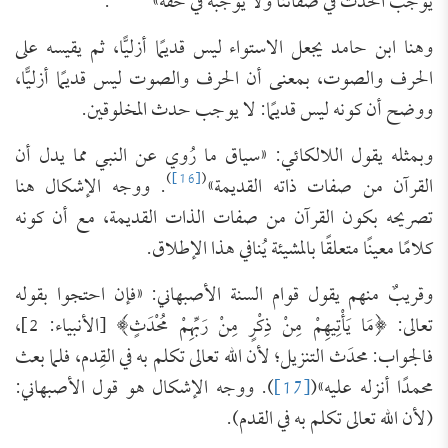
يوجب الحدث في صفاتنا ولا يوجبه في حقه»
.
وهنا ابن حامد يجعل الاستواء ليس قديمًا أزليًّا، ثم يقيسه على
الحرف والصوت، بمعنى أن الحرف والصوت ليس قديمًا أزليًّا،
ووضح أن كونه ليس قديمًا: لا يوجب حدث المخلوقين.
وبمثله يقول اللالكائي: «سياق ما رُوي عن النبي مما يدل أن
)
[16]
(
القرآن من صفات ذاته القديمة»
. ووجه الإشكال هنا
تصريحه بكون القرآن من صفات الذات القديمة، مع أن كونه
كلامًا معينًا متعلقًا بالمشيئة يُنافي هذا الإطلاق.
وقريبٌ منهم يقول قوام السنة الأصبهاني: «فإن احتجوا بقوله
تعالى: ﴿مَا يَأْتِيهِمْ مِنْ ذِكْرٍ مِنْ رَبِّهِمْ مُحْدَثٍ﴾ [الأنبياء: 2]،
فالجواب: محدَث التنزيل؛ لأن الله تعالى تكلم به في القِدم، فلما بعث
محمدًا أنزله عليه»(
[17]
). ووجه الإشكال هو قول الأصبهاني:
(لأن الله تعالى تكلم به في القدم).