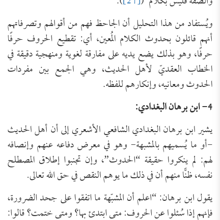
والصِّفة فليس بكلام”(
[21]
).
ويُستفاد من هذا التحليل أن الجاحظ فهم من أقوالهم وتصرفاتهم
أنهم قائلون بحدوث الكلام المُعين، أي: تقطيع الحروف حرفًا
حرفًا، وهو بذلك يضع يديه على مفارقة لغوية ومنهجية دقيقة في
الخطاب العقديّ لأهل الحديث، وهي الجمع بين مفردات
الحدوث ومعانيه، وإنكارهم للفظه.
4- ابن برهان البغدادي:
يشير ابن برهان البغدادي الشافعي الأشعري إلى أن أهل الحديث
-أو ما يُسميهم بالمشبهة- وهو في معرض دفاعه عنهم وإنصافه
لهم: لم ينكروا حقيقة “الحدوث”، وإن تجنبوا إطلاق المصطلح
نفسه، ظنًّا منهم أن في ذلك ما يوهم النقص في حق الله تعالى.
يقول ابن برهان: “اعلم أن المشبّهة ما اتفقوا على جحد الضرورة،
فإنهم إذا سُئلوا عن الحروف: متى ابتدئ بها؟ ومتى ختمت؟ قالوا: