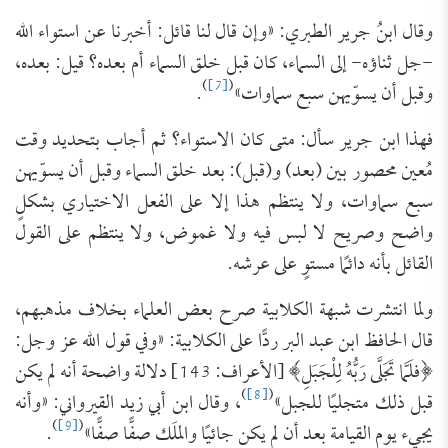
وقال ابنُ جرير الطبري: «وإن قال لنا قائل: أخبرنا عن استواء الله
-جل ثناؤه- إلى السماء، كان قبل خلق السماء أم بعده؟ قيل: بعده،
)
[7]
(
وقبل أن يسوّيهن سبع سماوات»
.
فهذا ابن جرير سأل: متى كان الاستواء؟ ثم أجاب بتحديد وقت
مُعين محصور بين (بعد) و(قبل): بعد خلق السماء وقبل أن يسوّيهن
سبع سماوات، ولا ينتظم هذا إلا على الفعل الاختياري بشكلٍ
واضح وصريح لا لبس فيه ولا غموض، ولا ينتظم على القول
القائل بأنه دائمًا مستوٍ على عرشه.
ولما انتشرت شبهة الكلابية صرح بعض العلماء بخلاف مذهبهم،
قال الحافظ ابن عبد البر ردًّا على الكلابية: «وفي قول الله عز وجل:
﴿فلَمَّا تَجَلَّى رَبُّهُ لِلْجَبَلِ﴾ [الأعراف: 143] دلالة واضحة أنه لم يكن
)
[8]
(
قبل ذلك متجليًا للجبل»
، وقال ابن أبي زيد القيرواني: «وأنه
)
[9]
(
يجيء يوم القيامة بعد أن لم يكن جائيًا والملَك صفًّا صفًّا»
.