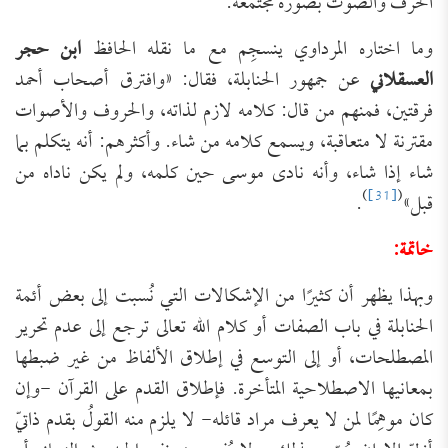
الحرف والصوت بصورة مجتمعة.
وما اختاره المرداوي ينسجِم مع ما نقله الحافظ
ابن حجر
العسقلاني
عن جمهور الحنابلة، فقال: «وافترق أصحاب أحمد
فرقتين، فمنهم من قال: كلامه لازم لذاته، والحروف والأصوات
مقترنة لا متعاقبة، ويسمع كلامه من شاء. وأكثرهم: أنه يتكلم بما
شاء إذا شاء، وأنه نادى موسى حين كلمه، ولم يكن ناداه من
)
[31]
(
قبل»
.
خاتمة:
وبهذا يظهر أن كثيرًا من الإشكالات التي نُسبت إلى بعض أئمة
الحنابلة في باب الصفات أو كلام الله تعالى ترجع إلى عدم تحرير
المصطلحات، أو إلى التوسع في إطلاق الألفاظ من غير ضبطها
بمعانيها الاصطلاحية المتأخرة. فإطلاق القدم على القرآن -وإن
كان موهِمًا لمن لا يعرف مراد قائله- لا يلزم منه القولُ بقدم ذاتيّ