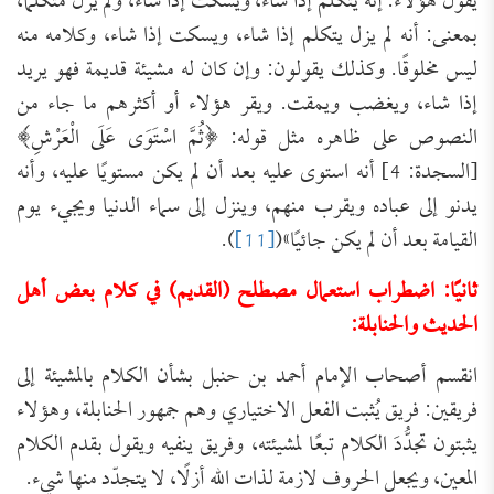
يقول هؤلاء‏:‏ إنه يتكلم إذا شاء، ويسكت إذا شاء، ولم يزل متكلمًا،
بمعنى: أنه لم يزل يتكلم إذا شاء، ويسكت إذا شاء، وكلامه منه
ليس مخلوقًا‏.‏ وكذلك يقولون‏:‏ وإن كان له مشيئة قديمة فهو يريد
إذا شاء، ويغضب ويمقت‏.‏ ويقر هؤلاء أو أكثرهم ما جاء من
النصوص على ظاهره مثل قوله‏:‏ ‏﴿ثُمَّ اسْتَوَى عَلَى الْعَرْشِ﴾
[السجدة: 4] أنه استوى عليه بعد أن لم يكن مستويًا عليه، وأنه
يدنو إلى عباده ويقرب منهم، وينزل إلى سماء الدنيا ويجيء يوم
القيامة بعد أن لم يكن جائيًا‏»(
[11]
).
ثانيًا: اضطراب استعمال مصطلح (القديم) في كلام بعض أهل
الحديث والحنابلة:
انقسم أصحاب الإمام أحمد بن حنبل بشأن الكلام بالمشيئة إلى
فريقين: فريق يُثبت الفعل الاختياري وهم جمهور الحنابلة، وهؤلاء
يثبتون تجدُّدَ الكلام تبعًا لمشيئته، وفريق ينفيه ويقول بقدم الكلام
المعين، ويجعل الحروف لازمة لذات الله أزلًا، لا يتجدّد منها شيء.