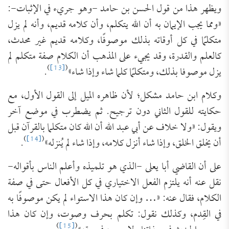
ويظهر هذا من قول الحسن بن حامد -وهو جريء في الإثبات-:
«ومما يجب الإيمان به أن الله يتكلم، وأن كلامه قديم، وأنه لم يزل
متكلمًا في كل أوقاته بذلك موصوفًا، وكلامه قديم غير محدث،
كالعلم والقدرة، وقد يجيء على المذهب أن الكلام صفة متكلم لم
)
[13]
(
يزل موصوفا بذلك، ومتكلمًا كلما شاء وإذا شاء»
.
وكلام ابن حامد مشكل؛ لأن ظاهره الميل إلى القول الأول، مع
حكايته للقول الثاني دون ترجيح. ثم يضطرب في موضع آخر
ويقول: «ولا خلاف عن أبي عبد الله أن الله كان متكلما بالقرآن قبل
)
[14]
(
أن يخلق الخلق، وإذا شاء أنزل كلامه، وإذا شاء لم يُنزله»
.
على أن القاضي أبا يعلى -الذي هو تلميذه وأعلم الناس بأقواله-
نقل عنه أنه يلتزم الفعل الاختياري في كل الأفعال حتى في صفة
الكلام، فقال عنه: «… وإن كان هذا الاستواء لم يكن موصوفًا به
في القِدم، وكذلك نقول: تكلم بحرف وصوت، وإن كان هذا
)
[15]
(