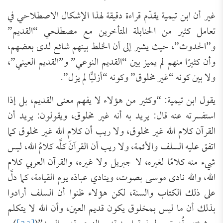
غير أن ابن تيمية يقدّم قراءة دقيقة لهذا الإشكال الاصطلاحي في
تعامل كثير من الحنابلة المتأخرين مع مصطلحي “القديم”
و”الحدوث”، حيث يشير إلى أن الخلط بينهم شائع لدى بعضهم،
وأن كثيرًا منهم لم يميز بين “القديم النوعي” و”القديم العيني”،
ولا بين كونه “غير مخلوق” وكونه “أزليًّا لم يزل”.
يقول ابن تيمية: “وكثير من هؤلاء لا يفهم معنى القديم، بل إذا
استفسرته عنه قال: يريد به أنه غير مخلوق، ويقولون: يريد أن
القرآن كلام الله غير مخلوق، ولا ريب أن كلام الله غير مخلوق كما
اتفق عليه السلف والأئمة، ولا ريب أن القرآنَ كلَّه كلامُ الله، ليس
شيء منه كلامًا لغيره، لا جبريل ولا غيره، والقرآن العربي كلام
الله، والله نادى موسى بصوت، وينادي عبادَه يوم القيامة، كما دلَّ
على ذلك الكتاب والسنة، لكن هؤلاء ظنوا أن السلف أرادوا
بذلك أن ما ليس بمخلوق يكون قديم العين، وأن الله لا يتكلم