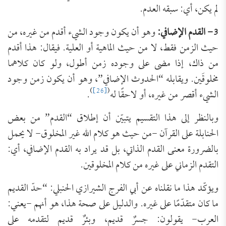
لم يكن، أي: سبقه العدم.
3- القدم الإضافي:
وهو أن يكون وجود الشيء أقدم من غيره، من
حيث الزمن فقط، لا من حيث الماهية أو العلية. فيقال: هذا أقدم
من ذاك، إذا مضى على وجوده زمن أطول، ولو كان كلاهما
مخلوقَين. ويقابله “الحدوث الإضافي”، وهو أن يكون زمن وجود
)
[26]
(
الشيء أقصر من غيره، أو لاحقًا له
.
وبالنظر إلى هذا التقسيم يتبيّن أن إطلاق “القدم” من بعض
الحنابلة على القرآن -من حيث هو كلام الله غير المخلوق- لا يحمل
بالضرورة معنى القدم الذاتي، بل قد يراد به القدم الإضافي، أي:
التقدم الزماني على غيره من كلام المخلوقين.
ويؤكّد هذا ما نقلناه عن أبي الفرج الشيرازي الحنبلي: “حدّ القديم
ما كان متقدّمًا على غيره. والدليل على صحة هذا، هو أنهم -يعني:
العرب- يقولون: جسرٌ قديم، وبئرٌ قديم لتقدمه على