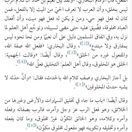
الفعل، قال الإمام البخاري: «ولقد بيَّن نعيم بن حماد أن كلام الرب
ليس بخلق، وأن العرب لا تعرف الحيّ من الميت إلا بالفعل، فمن
كان له فعل فهو حي، ومن لم يكن له فعل فهو ميت، وأن أفعال
العباد مخلوقة، فضُيق عليه حتى مضى لسبيله، وتوجَّع أهل العلم لما
نزل به، وفي اتفاق المسلمين دليل على أن نعيمًا ومن نحا نحوه ليس
)
[2]
(
بمفارق ولا مبتدع»
، وقال البخاري: «ففعل الله صفة الله،
)
[3]
(
والمفعول غيره من الخلق»
، وقال أيضًا: «وقالت الجهمية:
)
[4]
(
الخلق هو المخلوق، وقال أهل العلم: التخليق فعلُ الله»
.
بل أجاز البخاري وصف كلام الله بالحدث، فقال: «وأنَّ حدَثه لا
)
[5]
(
يشبه حدثَ المخلوقين»
.
وقال أيضًا: «باب ما جاء في تخليق السماوات والأرض وغيرها من
الخلائق، وهو فعل الرب عز وجل وأمره، فالرب بصفاته وفعله
وأمره وكلامه، وهو الخالق المكوِّن غيرُ مخلوق، وما كان بفعله
)
[6]
(
وأمره وتخليقه وتكوينه فهو مفعول مخلوق مكوَّن»
.