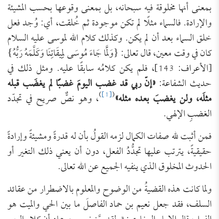
بمعنى أنها مخلوقة فيه سبحانه، بل بمعنى وقوعها بحسب المشيئة
والإرادة. فالسماء مثلًا لم تكن موجودة ثم خُلقت، أي: وُجد فعل
خلق السماء بعد أن لم يكن. وكذلك كلام الله لموسى عليه السلام
كان في وقت معين، قال تعالى: {وَلَمَّا جَاءَ مُوسَى لِمِيقَاتِنَا وَكَلَّمَهُ رَبُّهُ}
[الأعراف: 143]، فلم يكن كلامُه سابقًا عليه. ومثل ذلك في
حديث الشفاعة:
«إنّ ربي قد غضب اليومَ غضبًا لم يغضَب قبله
)
[1]
(
مثلَه، ولن يغضبَ بعده مثله»
، وهو نصٌّ صريح في تجدّد
الغضبِ الإلهي.
فمن أثبت لله صفات الكمال لزمه القولُ بأن له قدرةً ومشيئةً وإرادةً
حقيقيةً، يترتب عليها تجدُّدُ الفعل، دون أن يعني ذلك التغير أو
الحدوث المخلوق الذي ينفيه الجميع عن الله تعالى.
ولما كانت هذه القضيةُ من الوضوح والمعلوم بالاضطرار من عقائد
السلف، فقد جعل نعيم بن حماد الفاصلَ ما بين الحي والميت هو