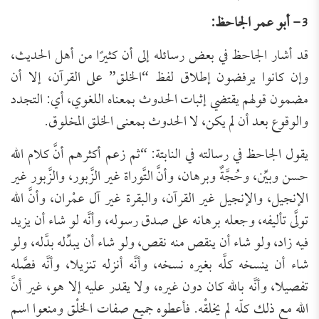
3- أبو عمر الجاحظ:
قد أشار الجاحظ في بعض رسائله إلى أن كثيرًا من أهل الحديث،
وإن كانوا يرفضون إطلاق لفظ “الخلق” على القرآن، إلا أن
مضمون قولهم يقتضي إثبات الحدوث بمعناه اللغوي، أي: التجدد
والوقوع بعد أن لم يكن، لا الحدوث بمعنى الخلق المخلوق.
يقول الجاحظ في رسالته في النابتة: “ثم زعم أكثرهم أنَّ كلام الله
حسن وبيِّن، وحُجَّةٌ وبرهان، وأنَّ التَّوراة غير الزَّبور، والزَّبور غير
الإنجيل، والإنجيل غير القرآن، والبقرة غير آل عمْران، وأنَّ الله
تولَّى تأليفه، وجعله برهانه على صدق رسوله، وأنَّه لو شاء أن يزيد
فيه زاد، ولو شاء أن ينقص منه نقص، ولو شاء أن يبدِّله بدَّله، ولو
شاء أن ينسخه كلَّه بغيره نسخه، وأنَّه أنزله تنزيلا، وأنَّه فصَّله
تفصيلا، وأنَّه بالله كان دون غيره، ولا يقدر عليه إلا هو، غير أنَّ
الله مع ذلك كلّه لم يخلقْه. فأعطوه جميع صفات الخلْق ومنعوا اسم