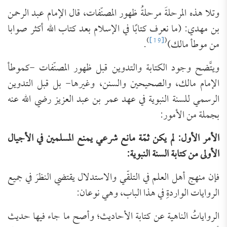
وتلا هذه المرحلةَ مرحلةُ ظهور المصنّفات، قال الإمام عبد الرحمن
بن مهدي: (ما نعرف كتابًا في الإسلام بعد كتاب الله أكثر صوابا
)
[19]
(
من موطأ مالك)
.
ويتَّضح وجود الكتابة والتدوين قبل ظهور المصنّفات -كموطأ
الإمام مالك، والصحيحين والسنن، وغيرها- بل قبل التدوين
الرسمي للسنة النبوية في عهد عمر بن عبد العزيز رضي الله عنه
بجملة من الأمور:
الأمر الأول: لم يكن ثمّة مانع شرعي يمنع المسلمين في الأجيال
الأولى من كتابة السنة النبوية:
فإن منهج أهل العلم في التلقّي والاستدلال يقتضي النظرَ في جميع
الروايات الواردةِ في هذا الباب، وهي نوعان:
الرواياتُ الناهية عن كتابة الأحاديث؛ وأصح ما جاء فيها حديث