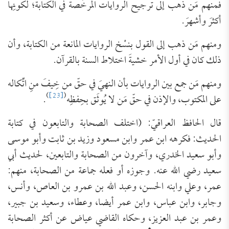
فمنهم مَن ذهب إلى ترجيح الروايات المرخِّصة في الكتابة؛ لكونِها
أكثرَ وأشهرَ.
ومنهم مَن ذهب إلى القول بنسْخ الروايات المانعة من الكتابة، وأن
ذلك كان في أول الأمر خشيةَ اختلاط السنة بالقرآن.
ومنهم مَن جمع بين الروايات بأن النهيَ في حقّ من خِيفَ منِ اتِّكاله
)
[23]
(
على المكتوب، والإذن في حقّ مَن لا يُوثَق بحِفظِه
.
قال الحافظ العراقيّ: (‌‌اختلف الصحابة والتابعون في كتابة
الحديث: فكرهه ابن عمر وابن مسعود وزيد بن ثابت وأبو موسى
وأبو سعيد الخدري، وآخرون من الصحابة والتابعين، لحديث أبي
سعيد رضي الله عنه. وجوزه أو فعله جماعة من الصحابة، منهم:
عمر، وعلي وابنه الحسن، وعبد الله بن عمرو بن العاص، وأنس،
وجابر، وابن عباس، وابن عمر أيضا، وعطاء، وسعيد بن جبير،
وعمر بن عبد العزيز، وحكاه القاضي عياض عن أكثر الصحابة