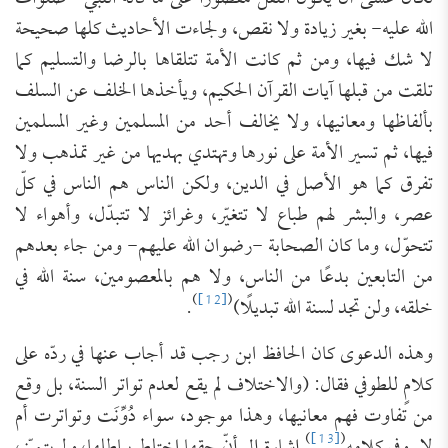
الله عليه- بغير زيادة ولا نقص، ولجاءت الأحاديث كلها صحيحة
لا شك فيها، ومن ثم كانت الأمة تتلقاها بالرضا والتسليم كما
تلقت من قبلها آيات القرآن الحكيم، ويأخذها الخلف عن السلف
بألفاظها ومعانيها، ولا يخالف أحد من المسلمين وغير المسلمين
فيها، ثم تسير الأمة على نورها وتهتدي بهديها من غير تمذهب ولا
تفرق كما هو الأصل في الدين، ولكن الناس هم الناس في كلّ
عصر، والبشر لهم طباع لا تتغيّر، وغرائز لا تتبدّل، وأهواء لا
تتحوّل، وما كان الصحابة -رضوان الله عليهم- ومن جاء بعدهم
من التابعين بدعًا من الناس، ولا هم بالمعصومين، سنة الله في
)
[12]
(
خلقه، ولن تجد لسنة الله تبديلًا)
.
وهذه الدعوى كان الحافظ ابن رجب قد أجاب عنها في ردّه على
كلامٍ للطوفي فقال: (والاختلاف لم يقع لعدم تواتر السنة، بل وقع
من تفاوت فهم معانيها، وهذا موجود، سواء دُوِّنَت وتواترت أم
)
[13]
(