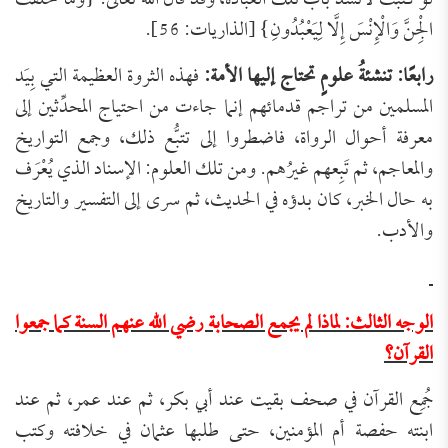
لو كتبت لانسدَّ باب تلك العبادة، وقد قال الله تعالى: {وَمَا خَلَقْتُ
الْجِنَّ وَالْإِنْسَ إِلَّا لِيَعْبُدُونِ} [الذاريات: 56].
رابعًا: تنشئةُ علومٍ تحتاج إليها الأمة:
فهذه الثروة العظيمة التي بِيَد
المسلمين من تراجم قدمائهم إنما جاءت من احتياج المحدِّثين إلى
معرفة أحوال الرواة، فاضطروا إلى تتبُّع ذلك، وجمع التواريخ
والمعاجم، ثم تَبِعهم غيرُهم. ومن تلك العلوم: الإسناد الذي يُعْرَف
به حال الخبر، كان بدؤه في الحديث، ثم سرى إلى التفسير والتاريخ
والأدب.
الوجه الثالث: لماذا لم يجمع الصحابة رضي الله عنهم السنة كما جمعوا
القرآن؟
جُمِع القرآن في صحف بقيت عند أبي بكر، ثم عند عمر، ثم عند
ابنته حفصة أم المؤمنين، حتى طلبها عثمان في خلافته وكتب