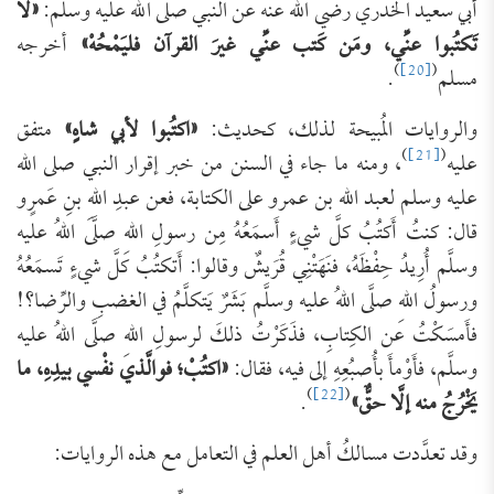
أبي سعيد الخدري رضي الله عنه عن النبي صلى الله عليه وسلم:
«لا
تَكتُبوا عنِّي، ومَن كَتب عنِّي غيرَ القرآن فليَمْحُهْ»
أخرجه
)
[20]
(
مسلم
.
والروايات المُبيحة لذلك، كحديث:
«اكتُبوا لأبي شاهٍ»
متفق
)
[21]
(
عليه
، ومنه ما جاء في السنن من خبر إقرار النبي صلى الله
عليه وسلم لعبد الله بن عمرو على الكتابة، فعن عبدِ اللهِ بنِ عَمرٍو
قال: كنتُ أَكتُبُ كلَّ شيءٍ أَسمَعُهُ مِن رسولِ اللهِ صلَّى اللهُ عليه
وسلَّم أُرِيدُ حِفْظَهُ، فنَهَتْنِي قُرَيشٌ وقالوا: أَتكتُبُ كلَّ شيءٍ تَسمَعُهُ
ورسولُ اللهِ صلَّى اللهُ عليه وسلَّم بَشَرٌ يَتكلَّمُ في الغضبِ والرِّضا؟!
فأَمسَكْتُ عن الكِتابِ، فذَكَرْتُ ذلكَ لرسولِ اللهِ صلَّى اللهُ عليه
وسلَّم، فأَوْمأَ بأُصبُعِهِ إلى فيه، فقال:
«اكتُبْ؛ فوالَّذي نفْسي بيدِهِ، ما
)
[22]
(
يَخْرُجُ منه إلَّا حقٌّ»
.
وقد تعدَّدت مسالكُ أهل العلم في التعامل مع هذه الروايات: