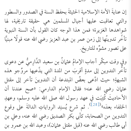
إن عنايةَ الأمة الإسلامية الحثيثةَ بحفظ السنة في الصدور والسطور
والتي تعاقبت عليها أجيال المسلمين هي حقيقة تاريخية، لها
شواهدها الغزيرة؛ فمن هذا الوجه كان القول بأن السنة النبوية
تأخَّر تدوينُها إلى زمن عمر بن عبد العزيز رضي الله عنه قولًا مبنيًّا
على تصور مشوِّه للتاريخ.
وفي وقت مبكِّر أجاب الإمامُ عثمانُ بن سعيد الدَّارِميُّ عن دعوى
تأخُّر التدوين إلى مدةٍ أقربَ من المدة التي يدَّعيها مروِّجو هذه
الشبهةِ؛ حيث ادَّعى بعضُ المبتدعة أن التدوينَ تأخر إلى مقتل
عثمان رضي الله عنه؛ فقال الإمام الدارمي: «صح عندنا أن
الأحاديثَ كُتِبَت في عهد رسول الله صلى الله عليه وسلم، وعهدِ
)
[28]
(
الخلفاء بعدَه»
. ثم شرع يُسنِد الرواياتِ الدالةَ على وقوع
التدوين من الصحابة، كأبي بكر الصديق رضي الله عنه، وعلي بن
أبي طالب رضي الله عنه (قبل مقتل عثمان)، وعبد الله بن عمرو بن