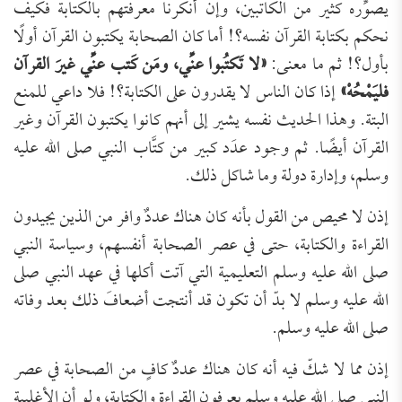
يصوِّره كثير من الكاتبين، وإن أنكرنا معرفتهم بالكتابة فكيف
نحكم بكتابة القرآن نفسه؟! أما كان الصحابة يكتبون القرآن أولًا
بأول؟! ثم ما معنى:
«لا تَكتُبوا عنِّي، ومَن كَتب عنِّي غيرَ القرآن
فليَمْحُهْ»
إذا كان الناس لا يقدرون على الكتابة؟! فلا داعي للمنع
البتة. وهذا الحديث نفسه يشير إلى أنهم كانوا يكتبون القرآن وغير
القرآن أيضًا. ثم وجود عدَد كبير من كتَّاب النبي صلى الله عليه
وسلم، وإدارة دولة وما شاكل ذلك.
إذن لا محيص من القول بأنه كان هناك عددٌ وافر من الذين يجيدون
القراءة والكتابة، حتى في عصر الصحابة أنفسهم، وسياسة النبي
صلى الله عليه وسلم التعليمية التي آتت أكلها في عهد النبي صلى
الله عليه وسلم لا بدّ أن تكون قد أنتجت أضعافَ ذلك بعد وفاته
صلى الله عليه وسلم.
إذن مما لا شكّ فيه أنه كان هناك عددٌ كافٍ من الصحابة في عصر
النبي صلى الله عليه وسلم يعرفون القراءة والكتابة، ولو أن الأغلبية