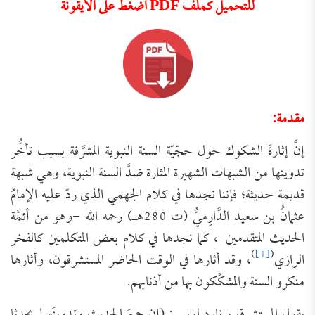
للتحميل كملف PDF اضغط على الأيقونة
مقدمة:
إنَّ إثارةَ الشكوك حول حجّيّة السنة النبوية المشرَّفة بسبب تأخُّر
تدوينها من الشبهات الشهيرة المثارة ضدَّ السنة النبوية، وهي شبهة
قديمة حديثة؛ فإننا نجدها في كلام الجهمي الذي ردّ عليه الإمامُ
عثمانُ بن سعيد الدَّارِميُّ (ت 280هـ) رحمه الله -وهو من أئمَّة
الحديث المتقدمين-، كما نجدها في كلام بعض المتكلمين كالفخر
)
[1]
(
الرازي
، وقد أثارها في الوقت الحاضر المستشرقون، وأثارها
منكرو السنة والمشكِّكون بها من أذنابهم.