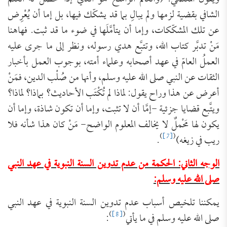
الشافي بقضية لزمها ولم يبالِ بما قد يشكّك فيها، بل إما أن يُعْرِض
عن تلك المشكّكات، وإما أن يتأمَّلَها في ضوء ما قد ثبت. فهاهنا
مَنْ تدبَّر كتاب الله، وتتبَّع هدي رسوله، ونظر إلى ما جرى عليه
العملُ العامّ في عهد أصحابه وعلماء أمته، بوجوب العمل بأخبار
الثقات عن النبي صلى الله عليه وسلم، وأنها من صُلْب الدين، فمَنْ
أعرض عن هذا وراح يقول: لماذا لم تُكْتَب الأحاديث؟ بماذا؟ لماذا؟
ويتَّبع قضايا جزئية -إمَّا أن لا تثبت، وإما أن تكون شاذة، وإما أن
يكون لها مَحْملٌ لا يخالف المعلوم الواضح- مَنْ كان هذا شأنه فلا
)
[7]
(
ريب في زيغه)
.
الوجه الثاني: الحكمة من عدم تدوين السنة النبوية في عهد النبي
صلى الله عليه وسلم:
يمكننا تلخيص أسباب عدم تدوين السنة النبوية في عهد النبي
)
[8]
(
صلى الله عليه وسلم في ما يأتي
: