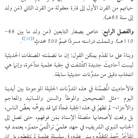
حياتهم من القرن الأول إلى فترة معقولة من القرن الثاني (مَن ولد
إلى سنة 65هـ).
والفصل الرابع
: خاص بصغار التابعين (من ولد ما بين 66-
)
[30]
(
110هـ). وشملت دراسته مسردًا ضمَّ 500 محدثٍ
.
وبناءً على ما تقدّم يمكن القول: إن ما تضمّنته المصنفات الحديثية
ليست أحاديثَ جديدة اكتُشفت في حِقبة علمية متأخرة، وإنما هي
انتخاب دقيق من مدوَّنات حديثية سابقة.
فالأحاديث المُضمَّنة في هذه المدوَّنات الجليلة الموجودة بين أيدينا
اليوم -مثل الصحيحين والموطأ والسنن والمسانيد والمعاجم
والأجزاء- لم تظهرْ في هذه الحِقبة فجأة كما قد يتوهَّمه بعضُ الناس،
بل وقعت لأصحابها متّصلةَ الإسناد بمَن فوقهم، حتى تصل إلى
الجناب النبوي الشريفِ، في جهد علميّ تراكُميّ متميّز، يعتمد فيه
المتأخّرُ جُهدَ المتقدِّم ويبني عليه، في سلسلةٍ علمية لم تنقطع، بل إن