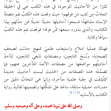
كثيرًا من الأحاديث الموجودة في هذه الكتب هي في الحقيقة
انتخابٌ مِن كتب مَن فوقهم؛ حيث وقعت هذه الكتبُ لهم متصلةَ
الإسناد مشافهةً؛ فسمعوا أحاديثَها حديثًا حديثًا ممن حدَّثهم بهذا
الكتاب، والذي بدَوره سمعها ممَّن فوقه؛ فوقعت لهم هذه الكتبُ
سماعًا وكتابة.
فهناك عملية ابتلاع واستيعاب علميّ ممنهج حدثت لصحفِ
الصحابة، ونُسَخ التابعين، ومصنفاتِ تابعي التابعين، لتأخذَ
أحاديثُهم مواضعَها من مصنفات الأئمة المتأخرين عنهم، فما
تضمَّنتْه هذه المصنفات من الحديث ليست أحاديثَ جديدةً
اكتُشِفَت في حِقبة علمية متأخرة، وإنما هي انتخابٌ دقيق من
مدونات حديثية سابقة، ساعَد على تشكُّلها وتضمينِها تقاليدُ رواية
)
[31]
(
الكتاب بالأسانيد
.
وصلى الله على نبينا محمد، وعلى آله وصحبه وسلم.