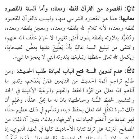
ثانيًا: المقصود من القرآن لفظه ومعناه، وأما السنة فالمقصود
معانيها:
هذا هو المقصود الشرعي منها، وليست كالقرآن المقصود
لفظه ومعناه؛ لأنه كلام الله بلفظه ومعناه، ومعجز بلفظه ومعناه،
ومُتَعبَّد بتلاوته بلفظه بدون أدنى تغيير؛ لا جَرَمَ خفَّف الله عنهم،
واكتفى من تبليغ السنة غالبًا بأنْ يَطَّلِعَ عليها بعضُ الصحابة،
ويكمل الله تعالى حفظها وتبليغها بقدرته التي لا يعجزها شيء.
ثالثًا: عدم تدوين السنة فتح الباب لعبادة طلب الحديث:
ومن
طالع تراجم أئمة الحديث من التابعين فمَنْ بَعْدَهم، وتدبر ما
آتاهم الله تعالى من قوَّة الحفظ والفهم والرغبة الأكيدة في الجد
والتشمير لحفظ السُّنة وحياطتها؛ بان له ما يحيِّر عقلَه، وعَلِم أن
ذلك ثمرة تكفُّلِ الله تعالى بحفظ دينه، وشأنهم في ذلك عظيم جدًّا،
فهو عبادة من أعظم العبادات وأشرفها، وبذلك يتبين أن ذلك من
المصالح المترتبة على ترك كتابة الأحاديث كلها في العهد النبوي، إذ