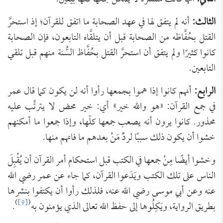
الثالث:
أنه لم يتفق لها في عهد الصحابة ما اتفق للقرآن؛ إذ استحرَّ
القتل بحُفَّاظه من الصحابة قبل أن يتلقَّاه التابعون، فإن الصحابة
كانوا كثيرًا ولم يتفق أن استحرَّ القتل بحُفَّاظ السُّنة منهم قبل تلقي
التابعين.
الرابع:
أنهم كانوا إذا هموا بجمعها رأوا أنه لن يكون كما قال عمر
في جمع القرآن: «هو والله خير» أي: خير محض لا يترتَّب عليه
محذور. كانوا يرون أنه يصعب جمعها كلّها، وإذا جمعوا ما أمكنهم
خشوا أن يكون ذلك سببًا لردِّ مَنْ بعدهم ما فاتهم منها.
وخشوا أيضًا مِنْ جمعها في الكتب قبل استحكام أمر القرآن أن يُقْبِلَ
الناس على تلك الكتب ويَدَعوا القرآن، كما جاء عن عمر رضي الله
عنه وعن أبي موسى رضي الله عنه، فلذلك رأوا أن يكتفوا بنشرها
)
[9]
(
بطريق الرواية، ويَكِلُوها إلى حفظ الله تعالى الذي يؤمنون به
.