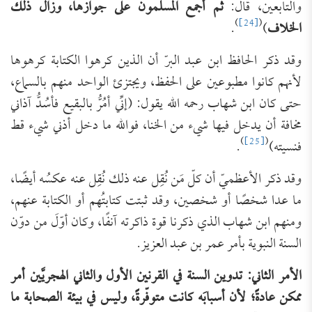
والتابعين، قال:
ثم أجمع المسلمون على جوازها، وزال ذلك
)
[24]
(
الخلاف
)
.
وقد ذكر الحافظ ابن عبد البرّ أن الذين كرهوا الكتابة كرهوها
لأنهم كانوا مطبوعين على الحفظ، ويجتزئ الواحد منهم بالسماع،
حتى كان ابن شهاب رحمه الله يقول: (إنِّي أمُرُّ بالبقيع فأسُدُّ آذاني
مخافة أن يدخل فيها شيء من الخنا، فوالله ما دخل أذني شيء قط
)
[25]
(
فنسيته)
.
وقد ذكر الأعظميّ أن كلّ مَن نُقِل عنه ذلك نُقِل عنه عكسُه أيضًا،
ما عدا شخصًا أو شخصين، وقد ثبتت كتابتُهم أو الكتابة عنهم،
ومنهم ابن شهاب الذي ذكرنا قوة ذاكرته آنفًا، وكان أوّلَ من دوّن
السنة النبوية بأمر عمر بن عبد العزيز.
الأمر الثاني: تدوين السنة في القرنين الأول والثاني الهجريَّين أمر
ممكن عادةً؛ لأن أسبابَه كانت متوفّرةً، وليس في بيئة الصحابة ما