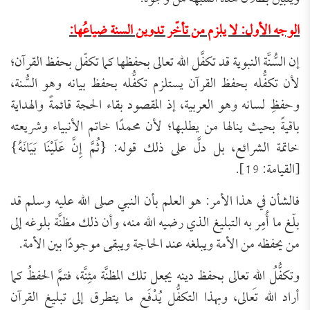
الوجه الأول: لا يلزم من تأخّر تدوين السنة ضياعُها:
إن السُّنَّة النبوية قد تكفَّل الله تعالى بحفظها كما تكفّل بحفظ القرآن؛
لأن تكفُّله بحفظ القرآن يستلزم تكفُّله بحفظ بيانه وهو السُّنة،
وحفظِ لسانه وهو العربية، إذ المقصود بقاء الحجة قائمةً والهداية
باقيةً بحيث ينالها من يطلبها؛ لأن محمدًا خاتم الأنبياء وشريعته
خاتمة الشرائع، بل دلَّ على ذلك قوله: {ثُمَّ إِنَّ عَلَيْنَا بَيَانَهُ}
[القيامة: 19].
فالشأن في هذا الأمر: هو العلم بأن النبي صلى الله عليه وسلم قد
بلّغ ما أُمِر به التبليغ الذي رضيه الله منه، وأن ذلك مظنَّة بلوغه إلى
من يحفظه من الأمة ويبلغه عند الحاجة ويبقى موجودًا بين الأمة.
وتكفُّلُ اللهِ تعالى بحفظ دينه يجعل تلك المظنَّة مئِنَّة، فتمَّ الحفظُ كما
أراد الله تعالى، وبهذا التكفُّل يُدْفَع ما يتطرق إلى تبليغ القرآن