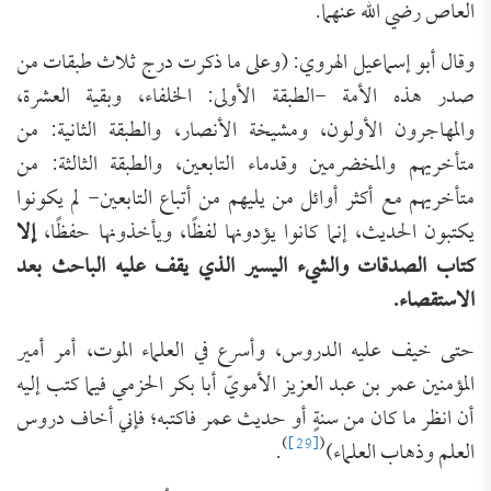
العاص رضي الله عنهما.
وقال أبو إسماعيل الهروي: (وعلى ما ذكرت درج ثلاث طبقات من
صدر هذه الأمة -الطبقة الأولى: الخلفاء، وبقية العشرة،
والمهاجرون الأولون، ومشيخة الأنصار، والطبقة الثانية: من
متأخريهم والمخضرمين وقدماء التابعين، والطبقة الثالثة: من
متأخريهم مع أكثر أوائل من يليهم من أتباع التابعين- لم يكونوا
يكتبون الحديث، إنما كانوا يؤدونها لفظًا، ويأخذونها حفظًا،
إلا
كتاب الصدقات والشيء اليسير الذي يقف عليه الباحث بعد
الاستقصاء.
حتى خيف عليه الدروس، وأسرع في العلماء الموت، أمر أمير
المؤمنين عمر بن عبد العزيز الأمويّ أبا بكر الحزمي فيما كتب إليه
أن انظر ما كان من سنةٍ أو حديث عمر فاكتبه؛ فإني أخاف دروس
)
[29]
(
العلم وذهاب العلماء)
.