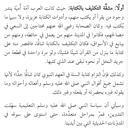
أولًا: مشقَّة التكليف بالكتابة:
حيث كانت العرب أمّة أُميّة يندر
وجود من يقرأ أو يكتب منهم، وأدوات الكتابة عزيزة، ولا سيما ما
يُكتب فيه. وكان الصحابة رضي الله عنهم محتاجين إلى السعي في
مصالحهم، فكانوا في المدينة منهم من يعمل في حائطه، ومنهم من
يبايع في الأسواق، فكان التكليف بالكتابة شاقًّا، فاقتصر منه على
كتابة ما ينزل من القرآن شيئًا فشيئًا، ولو مرة واحدة في قطعة من
جريد النخل أو نحوه تبقى عند الذي كتبها.
وكذلك فإنَّ التزام كتابة السنة في العهد النبوي كان شاقًّا جدًّا؛ لأنها
تشمل جميعَ أقوال النبي صلى الله عليه وسلم وأفعاله وأحواله وما
يقوله غيره بحضرته أو يفعله وغير ذلك.
وسيأتي أن سياسة النبي صلى الله عليه وسلم التعليمية سهّلت
التدوين، فمرَّ بمراحل متعدِّدة، حتى استوى على سوقه في
المدوّنات الحديثية التي بين أيدينا.