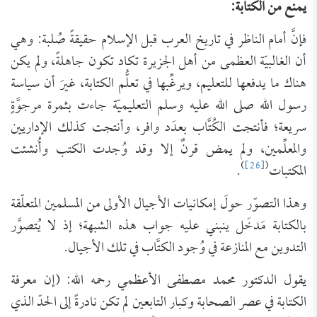
يمنع من الكتابة:
فإنَّ أمام الناظر في تاريخ العرب قبل الإسلام حقيقةً صُلبة: وهي
أن الغالبيّة العظمى من أهل الجزيرة تكاد تكون جاهلةً، ولم يكن
هناك ما يدفعها للتعليم، ويرغِّبها في تعلُّم الكتابة، غيرَ أن سياسة
رسول الله صلى الله عليه وسلم التعليميّة جاءت بثمرة مرجوَّةٍ
سريعة؛ فأنتجت الكُتَّاب بعدَد وافر، وأنتجت كذلك الإداريين
والمعلِّمين، ولم يمض قرنٌ إلا وقد وُجدت الكتب وأُنشئت
)
[26]
(
المكتبات
.
وهذا التصوّر حولَ إمكانيات الأجيال الأولى من المسلمين المتعلّقة
بالكتابة مَدخَل ينبني عليه جواب هذه الشبهة؛ إذ لا يُتصوَّر
التدوين مع المنازعة في وُجود الكتَّاب في تلك الأجيال.
يقول الدكتور محمد مصطفى الأعظمي رحمه الله: (إن معرفة
الكتابة في عصر الصحابة وكبار التابعين لم تكن نادرةً إلى الحدّ الذي