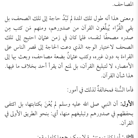
المصاحف.
ومعنى هذا أنه طول تلك المدة لم تَبْدُ حاجة إلى تلك الصحف، بل
بقي القُرَّاء يُبلِّغون القرآن من صدورهم، ومنهم مَن كتب مِن
صدره مصحفًا لنفسه، فلما كان في زمن عثمان احتيج إلى تلك
الصحف لاختيار الوجه الذي دعت الحاجة إلى قصر الناس على
القراءة به دون غيره، وكتب عثمانُ بضعة مصاحف، وبعث بها إلى
الأمصار، لا لتبليغ القرآن، بل لمنع أن يقرأ أحد بخلاف ما فيها.
هذا شأن القرآن.
فأما السُّنة فمخالفةٌ لذلك في أمور:
الأول:
أن النبي صلى الله عليه وسلم لم يُعْنَ بكتابتها، بل اكتفى
بحفظهم في صدورهم وتبليغهم منها، أي: بنحو الطريق الأولى في
القرآن.
الثاني:
أنها كانت منتشرة لا يمكن جمعها كلها بيقين.