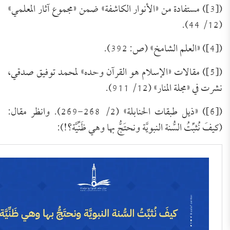
([3]) مستفادة من «الأنوار الكاشفة» ضمن «مجموع آثار المعلمي»
(12/ 44).
([4]) «العلم الشامخ» (ص: 392).
([5]) مقالات «الإسلام هو القرآن وحده» لمحمد توفيق صدقي،
نشرت في «مجلة المنار» (12/ 911).
([6]) «ذيل طبقات الحنابلة» (2/ 268-269). وانظر مقال:
(كيفَ نُثبِّتُ السُّنة النبويَّة ونحتَجُّ بها وهي ظَنِّيَّة؟!):