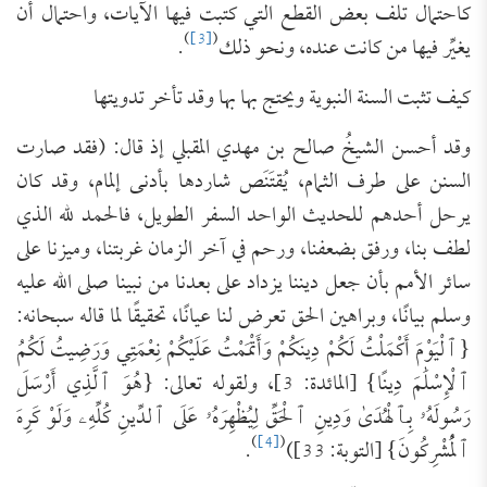
كاحتمال تلف بعض القطع التي كتبت فيها الآيات، واحتمال أن
)
[3]
(
يغيِّر فيها من كانت عنده، ونحو ذلك
.
كيف تثبت السنة النبوية ويحتج بها بها وقد تأخر تدويتها
وقد أحسن الشيخُ صالح بن مهدي المقبلي إذ قال: (فقد صارت
السنن على طرف الثمام، يُقتَنَص شاردها بأدنى إلمام، وقد كان
يرحل أحدهم للحديث الواحد السفر الطويل، فالحمد لله الذي
لطف بنا، ورفق بضعفنا، ورحم في آخر الزمان غربتنا، وميزنا على
سائر الأمم بأن جعل ديننا يزداد على بعدنا من نبينا صلى الله عليه
وسلم بيانًا، وبراهين الحق تعرض لنا عيانًا، تحقيقًا لما قاله سبحانه:
{‌ٱلْيَوْمَ ‌أَكْمَلْتُ ‌لَكُمْ ‌دِينَكُمْ ‌وَأَتْمَمْتُ ‌عَلَيْكُمْ ‌نِعْمَتِي ‌وَرَضِيتُ ‌لَكُمُ
‌ٱلْإِسْلَٰمَ ‌دِينًا} [المائدة: 3]، ولقوله تعالى: {هُوَ ‌ٱلَّذِي ‌أَرْسَلَ
‌رَسُولَهُۥ بِٱلْهُدَىٰ وَدِينِ ٱلْحَقِّ لِيُظْهِرَهُۥ عَلَى ٱلدِّينِ كُلِّهِۦ وَلَوْ كَرِهَ
)
[4]
(
ٱلْمُشْرِكُونَ} [التوبة: 33])
.