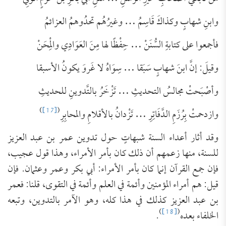
وابنِ شهابٍ وكذاكَ قَاسِمُ … وغيرُهُم تحدُوهمُ العزائمُ
فأجمعوا على كتابةِ السُّنَنْ … حِفْظًا لها مِنَ العَوَادِي والْمِحَنْ
وقيلَ: إنَّ ابنَ شهابٍ سَبَقا … سِوَاهُ لا غَروَ يكونُ الأسبقا
وأصْبَحتْ مجالسُ التحديثِ … تَزْخَرُ بالتَّدوينِ للحديثِ
)
[17]
(
وازدحمتْ بِرُزَمِ الدَّفَاتِرِ … تَزْدانُ بالأقلامِ والمحابِرِ
وقد أثار أعداء السنة شبهاتٍ حول تدوين عمر بن عبد العزيز
للسنة، منها زعمهم أن ذلك كان بأمر الأمراء، وهذا قول عجيب،
فإن جمع القرآن إنما كان بأمر الأمراء: أبي بكر وعمر وعثمان. فإن
قيل: هم أمراء المؤمنين وأئمة في العلم وأئمة في التقوى، قلنا: فعمر
بن عبد العزيز كذلك في هذا كله، وهو الآمر بالتدوين، وتبعه
)
[18]
(
الخلفاء بعده
.