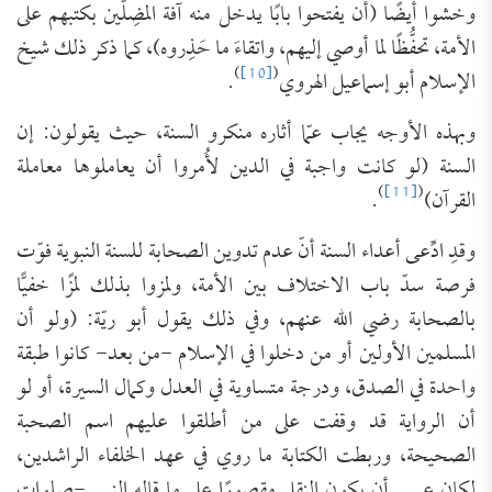
وخشوا أيضًا (أن يفتحوا بابًا يدخل منه آفة المضِلّين بكتبهم على
الأمة، تحفُّظًا لما أوصي إليهم، واتقاءَ ما حَذِروه)، كما ذكر ذلك شيخ
)
[10]
(
الإسلام أبو إسماعيل الهروي
.
وبهذه الأوجه يجاب عمّا أثاره منكرو السنة، حيث يقولون: إن
السنة (لو كانت واجبة في الدين لأُمروا أن ‌يعاملوها ‌معاملة
)
[11]
(
‌القرآن)
.
وقدِ ادِّعى أعداء السنة أنّ عدم تدوين الصحابة للسنة النبوية فوّت
فرصة سدّ باب الاختلاف بين الأمة، ولمزوا بذلك لمزًا خفيًّا
بالصحابة رضي الله عنهم، وفي ذلك يقول أبو ريّة: (ولو أن
المسلمين الأولين أو من دخلوا في الإسلام -من بعد- كانوا طبقة
واحدة في الصدق، ودرجة متساوية في العدل وكمال السيرة، أو لو
أن الرواية قد وقفت على من أطلقوا عليهم اسم الصحبة
الصحيحة، وربطت الكتابة ما روي في عهد الخلفاء الراشدين،
لكان عسى أن يكون النقل مقصورًا على ما قاله النبي -صلوات