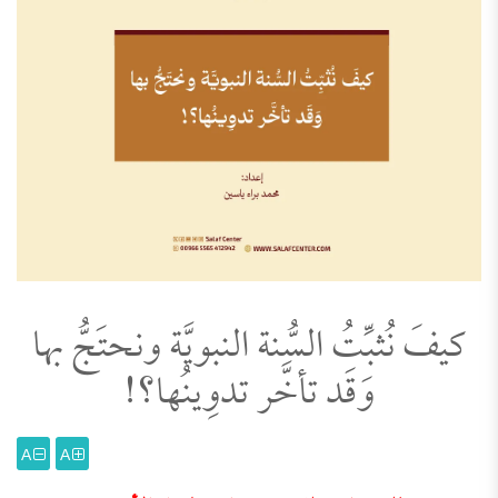
كيفَ نُثبِّتُ السُّنة النبويَّة ونحتَجُّ بها
وَقَد تأخَّر تدوِينُها؟!
A
A