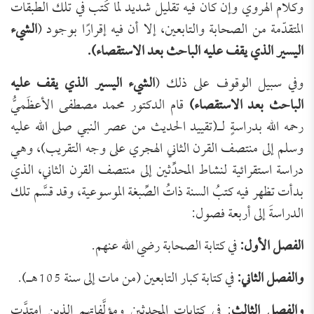
وكلام الهروي وإن كان فيه تقليل شديد لما كُتب في تلك الطبقات
المتقدّمة من الصحابة والتابعين، إلا أن فيه إقرارًا بوجود (
الشيء
اليسير الذي يقف عليه الباحث بعد الاستقصاء).
وفي سبيل الوقوف على ذلك (
الشيء اليسير الذي يقف عليه
الباحث بعد الاستقصاء)
قام الدكتور محمد مصطفى الأعظَميُّ
رحمه الله بدراسةٍ لـ(تقييد الحديث من عصر النبي صلى الله عليه
وسلم إلى منتصف القرن الثاني الهجري على وجه التقريب)، وهي
دراسة استقرائية لنشاط المحدِّثين إلى منتصف القرن الثاني، الذي
بدأت تظهر فيه كتبُ السنة ذاتُ الصِّبغة الموسوعية، وقد قسَّم تلك
الدراسةَ إلى أربعة فصول:
الفصل الأول:
في كتابة الصحابة رضي الله عنهم.
والفصل الثاني:
في كتابة كبار التابعين (من مات إلى سنة 105هـ).
والفصل الثالث
: في كتابات المحدثين ومؤلَّفاتهم الذين امتدَّت