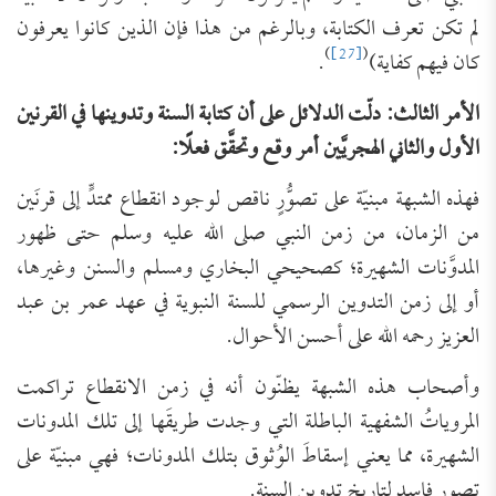
لم تكن تعرف الكتابة، وبالرغم من هذا فإن الذين كانوا يعرفون
)
[27]
(
كان فيهم كفاية)
.
الأمر الثالث: دلّت الدلائل على أن كتابة السنة وتدوينها في القرنين
الأول والثاني الهجريَّين أمر وقع وتحقَّق فعلًا:
فهذه الشبهة مبنيّة على تصوُّرٍ ناقص لوجود انقطاع ممتدٍّ إلى قرنَين
من الزمان، من زمن النبي صلى الله عليه وسلم حتى ظهور
المدوَّنات الشهيرة؛ كصحيحي البخاري ومسلم والسنن وغيرها،
أو إلى زمن التدوين الرسمي للسنة النبوية في عهد عمر بن عبد
العزيز رحمه الله على أحسن الأحوال.
وأصحاب هذه الشبهة يظنّون أنه في زمن الانقطاع تراكمت
المروياتُ الشفهية الباطلة التي وجدت طريقَها إلى تلك المدونات
الشهيرة، مما يعني إسقاطَ الوُثوق بتلك المدونات؛ فهي مبنيّة على
تصور فاسدٍ لتاريخ تدوين السنة.