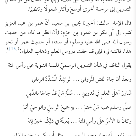
أن تكون الكتابة قد وقعَت قبل ذلك، وإنما هو انتقال من مرحلة في
التدوين إلى مرحلة أخرى أوسعَ وأكثر شمولًا وتنظيمًا.
قال الإمام مالك: أخبرنا يحيى بن سعيد أنّ عمر بن عبد العزيز
كتب إلى أبي بكر بن عمرو بن حزم: (أن انظر ما كان من حديث
رسول الله صلى الله عليه وسلم، أو سنته، أو حديث عمر أو نحو
)
[16]
(
هذا، فاكتبه لي؛ فإني قد خفت دروس العلم وذهاب العلماء)
.
يقول الناظم في شأن التدوين الرسميّ للسنة النبوية على رأس المئة:
وبعدَ أن جاءَ الفتى المَرواني … الراشِدُ الْمُسَدَّدُ الرباني
شَاورَ أهلَ العلمِ في تَدوينِ … سُنَّةِ مَنْ قدْ جاءنا بالدِّينِ
صلَّى وسلم عليه مَنْ ختمْ … بهِ جميعَ الرسلِ والوحيَ أتمْ
وكانَ ذا الأمرُ علَى رأسِ المئهْ … يُعينُهُ في ذلِكُم خيرُ فِئهْ
من تابعي أصحابِ خيرِ الرسلِ … مثلِ أبي بكرِ بن حَزمٍ الوَلِي