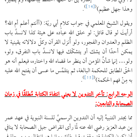
لا. وفي كلامه
إشارة إلى أنّ حقها اختلط بباطلها، ولم يتميّز،
)
[14]
(
وهذا جهل عظيم)
.
ويقول الشيخ المعلمي في جواب كلامِ أبي ريّة: (أأنتم أعلم أم الله؟
أرأيتَ لو قال قائل: لو خلق الله عباده على هيئة كذا لانسدَّ باب
الظلم والعدوان والفجور، ولو أُنزل القرآن وكلّ دلالاته يقينية لا
يمكن أحدًا أن يشك أو يتشكّك فيها لانسدَّ باب التفرق، ولو،
ولو… إنما شأنُ المؤمن أن ينظر ما قضاه الله واختاره، فيعلم أنه هو
الحقّ المطابق للحكمة البالغة، ثم يتلمَّس ما عسى أن يفتح الله عليه
)
[15]
(
به مِنْ فهم الحكمة)
.
الوجه الرابع: تأخر التدوين لا يعني انتفاءَ الكتابة مُطلقًا في زمان
الصحابة والتابعين:
مما يجدر التنبيهُ إليه أن التدوين الرسميَّ للسنة النبوية في عهد عمر
بن عبد العزيز رضي الله عنه لمّا رأى انقراض جيل الصحابة لا ينافي