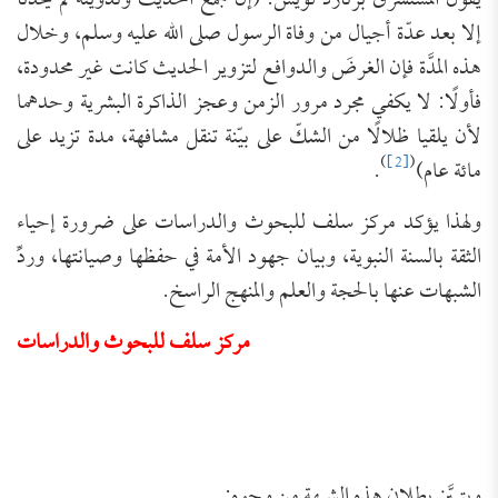
يقول المستشرق برنارد لويس: (إن جمعَ الحديث وتدوينَه لم يحدثا
إلا بعد عدّة أجيال من وفاة الرسول صلى الله عليه وسلم، وخلال
هذه المدَّة فإن الغرضَ والدوافع لتزوير الحديث كانت غير محدودة،
فأولًا: لا يكفي مجرد مرور الزمن وعجز الذاكرة البشرية وحدهما
لأن يلقيا ظلالًا من الشكّ على بيّنة تنقل مشافهة، مدة تزيد على
)
[2]
(
مائة عام)
.
ولهذا يؤكد مركز سلف للبحوث والدراسات على ضرورة إحياء
الثقة بالسنة النبوية، وبيان جهود الأمة في حفظها وصيانتها، وردِّ
الشبهات عنها بالحجة والعلم والمنهج الراسخ.
مركز سلف للبحوث والدراسات
ويتبيَّن بطلان هذه الشبهة من وجوه: