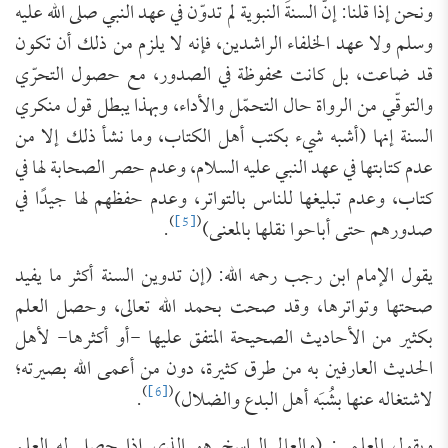
ونحن إذا قلنا: إنّ السنةَ النبوية لم تدوّن في عهد النبي صلى الله عليه
وسلم ولا عهد الخلفاء الراشدين، فإنه لا يلزم من ذلك أن تكون
قد ضاعت، بل كانت محفوظة في الصدور، مع حصول التحرّي
والتوقّي من الرواة حال التحمّل والأداء، وبهذا يبطل قول منكري
السنة إنها (أشبه شيء بكتب أهل الكتاب، وما نشأ ذلك إلا من
عدم كتابتها في عهد النبي عليه السلام، وعدم حصر الصحابة لها في
كتاب، وعدم تبليغها للناس بالتواتر، وعدم حفظهم لها جيدًا في
)
[5]
(
صدورهم حتى أباحوا نقلها بالمعنى)
.
يقول الإمام ابن رجب رحمه الله: (إن تدوين السنة أكثر ما يفيد
صحتها وتواترها، وقد صحت بحمد الله تعالى، وحصل العلم
بكثير من الأحاديث الصحيحة المتفق عليها -أو أكثرها- لأهل
الحديث العارفين به من طرق كثيرة، دون من أعمى الله بصيرته؛
)
[6]
(
لاشتغاله عنها بشُبَه أهل البدع والضلال)
.
ويقول المعلمي: (والعالم الراسخ هو الذي إذا حصل له العلم