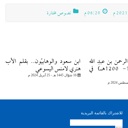
06:29 م
نصوص مختارة
رحمن بن عبدِ الله
ابن سعود والوهابيّون.. بقلم الأب
السُّويدِي (1134- 1200هـ) في
هنري لامنس اليسوعي
16 شوّال 1445 هـ - 25 أبريل 2024 م
للاشتراك بالقائمة البريدية