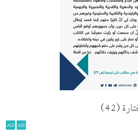
ة (42)
A
A