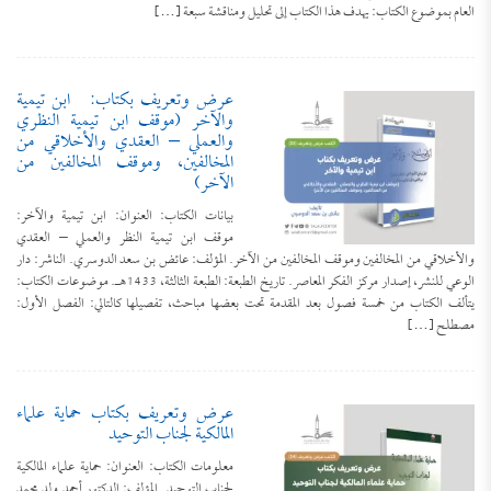
العام بموضوع الكتاب: يهدف هذا الكتاب إلى تحليل ومناقشة سبعة […]
عرض وتعريف بكتاب: ابن تيمية
والآخر (موقف ابن تيمية النظري
والعملي – العقدي والأخلاقي من
المخالفين، وموقف المخالفين من
الآخر)
بيانات الكتاب: العنوان: ابن تيمية والآخر:
موقف ابن تيمية النظر والعملي – العقدي
والأخلاقي من المخالفين وموقف المخالفين من الآخر. المؤلف: عائض بن سعد الدوسري. الناشر: دار
الوعي للنشر، إصدار مركز الفكر المعاصر. تاريخ الطبعة: الطبعة الثالثة، 1433هـ. موضوعات الكتاب:
يتألف الكتاب من خمسة فصول بعد المقدمة تحت بعضها مباحث، تفصيلها كالتالي: الفصل الأول:
تَعرِيف بكِتَاب (مجموعة الرَّسائل العقديَّة
مصطلح […]
للعلامة الشَّيخ محمد عبد الظَّاهر أبو
للتحميل كملف PDF اضغط على الأيقونة المعلومات
الفنية للكتاب: عنوان الكتاب: مجموعة الرَّسائل
السَّمح)
العقديَّة للعلامة الشَّيخ محمد عبد الظَّاهر أبو السَّمح.
عرض وتعريف بكتاب حماية علماء
اسم المؤلف: أ. د. عبد الله بن عمر الدميجي، أستاذ
المالكية لجناب التوحيد
العقيدة بكلية الدعوة وأصول الدين بجامعة أم القرى.
الحالة السلفية عند أوائل الصوفية
معلومات الكتاب: العنوان: حماية علماء المالكية
رقم الطبعة وتاريخها: الطبعة الأولى في دار الهدي
لجناب التوحيد. المؤلف: الدكتور أحمد ولد محمد