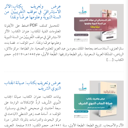
عرض وتَعرِيف بكِتَاب:الأثر
الاستِشراقيّ في موقف التَّغرِيبيِّينَ من
السنة النبوية وعلومها عرضًا ونقدًا
للتحميل كملف PDF اضغط على الأيقونة
المعلومات الفنية للكتاب: عنوان الكتاب: الأثر
الاستِشراقيّ في موقف التَّغرِيبيِّينَ من السنة النبوية
وعلومها عرضًا ونقدًا. اسم المؤلف: د. فضة بنت
سالم العنزي، أستاذ مساعد بجامعة الملك سعود بن عبد العزيز للعلوم الصحية. دار الطباعة: مركز دلائل،
الرياض، المملكة العربية السعودية. رقم الطبعة وتاريخها: الطَّبعة الأولَى، عام 1440هـ-2019م. حجم
الكتاب: […]
عرض وتعريف بكتاب: صيانة الجناب
النبوي الشريف
بيانات الكتاب: عنوان الكتاب: صيانَة الجَناب
النَّبوي الشَّريف (ردُّ الإشكالات الواردة على
سبعة أحاديث في صحيحي البخاري ومسلم).
المؤلف: د. أسامة محمد زهير الشنطي (الباحث في
مركز البحوث والدراسات بالمبرة). الناشر: مبرة
الآل والأصحاب. تاريخ الطبعة: الطبعة الأولى، سنة 1441هـ. حجم الكتب: 535 صفحة. التعريف