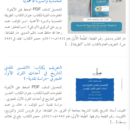
المحمدية والسيرة الأحمدية
للتحميل كملف PDF اضغط على الأيقونة
المعلومات الفنية للكتاب: عنوان الكتاب: الطريقة
المحمدية والسيرة الأحمدية. اسم المؤلف: محمد
بن بير علي البركوي (البركلي). اسم المحقق: محمد
رحمة الله حافظ محمد ناظم الندوي. دار الطباعة:
دار القلم بدمشق. رقم الطبعة: الطَّبعةُ الأُولَى عام 1432هـ-2011م. حجم الكتاب: مجلد في (648
ص). التعريف العام بالكتاب: كتاب “الطريقة […]
التعرِيف بكِتَاب: (التفسير المادي
للتاريخ في أحداث القرن الأول
الهجري -دراسة نقدية-)
للتحميل كملف PDF اضغط على الأيقونة
المعلومات الفنية للكتاب: عنوان الكتاب: التفسير
المادي للتاريخ في أحداث القرن الأول الهجري..
دراسة نقدية. اسم المؤلف: د. خالد بن محمد
الغيث، أستاذ التاريخ بكلية الشريعة بجامعة أم القرى. دار الطباعة: مركز طروس للنشر والتوزيع،
الكويت. رقم الطبعة وتاريخها: الطَّبعة الأولَى، عام 1442هـ-2021م. حجم الكتاب: يقع في غلاف
وسط، […]