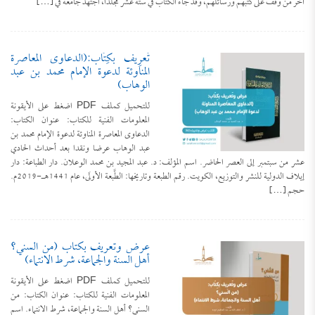
آخر من وقَف على كتُبهم ورسائلهم، وقد جاء الكتاب في ستة عشر مجلدًا، اجتهد جامعُه في […]
تَعرِيف بكِتَاب:(الدعاوى المعاصرة
المناوئة لدعوة الإمام محمد بن عبد
الوهاب)
للتحميل كملف PDF اضغط على الأيقونة
المعلومات الفنية للكتاب: عنوان الكتاب:
الدعاوى المعاصرة المناوئة لدعوة الإمام محمد بن
عبد الوهاب عرضا ونقدا بعد أحداث الحادي
عشر من سبتمبر إلى العصر الحاضر. اسم المؤلف: د. عبد المجيد بن محمد الوعلان. دار الطباعة: دار
إيلاف الدولية للنشر والتوزيع، الكويت. رقم الطبعة وتاريخها: الطَّبعة الأولَى، عام 1441هـ-2019م.
حجم […]
عرض وتعريف بكتاب (من السني؟
أهل السنة والجماعة، شرط الانتماء)
للتحميل كملف PDF اضغط على الأيقونة
المعلومات الفنية للكتاب: عنوان الكتاب: من
السني؟ أهل السنة والجماعة، شرط الانتماء. اسم