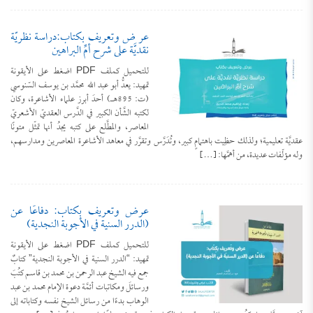
عر ض وتعريف بكتاب:دراسة نظريَّة
نقديَّة على شرح أمِّ البراهين
للتحميل كملف PDF اضغط على الأيقونة
تمهيد: يعدُّ أبو عبد الله محمَّد بن يوسف السّنوسي
(ت: 895هـ) أحدَ أبرز علماء الأشاعرة، وكان
لكتبه الشَّأن الكبير في الدَّرس العقديّ الأشعريّ
المعاصر، والمطَّلع على كتبه يجدُ أنها تمثّل متونًا
عقديَّة تعليمية؛ ولذلك حظِيت باهتمامٍ كبير، وتُدَرَّس وتقرَّر في معاهد الأشاعرة المعاصرين ومدارسهم،
وله مؤلّفات عديدة، من أهمَّها: […]
عرض وتعريف بكتاب: دفاعًا عن
(الدرر السنية في الأجوبة النجدية)
للتحميل كملف PDF اضغط على الأيقونة
تمهيد: “الدرر السنية في الأجوبة النجدية” كتابٌ
جمع فيه الشيخ عبد الرحمن بن محمد بن قاسم كتُبَ
ورسائلَ ومكاتبات أئمَّة دعوة الإمام محمد بن عبد
الوهاب بدءًا من رسائل الشيخ نفسه وكتاباته إلى