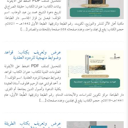
للتحميل كملف PDF اضغط على الأيقونة
بيانات الكتاب: عنوان الكتاب: حقيقة الصراع في
تاريخ دعوة الشيخ محمد بن عبد الوهاب. اسم
المؤلف: فيصل بن قزاز الجاسم. دار الطباعة:
مكتبة أهل الأثر للنشر والتوزيع، لكويت. رقم الطبعة وتاريخها: الطبعة الأولى 1442هـ – 2021م.
حجم الكتاب: يقع في مجلد واحد، وعدد صفحاته 608 صفحة بالملحقات والمصادر […]
عرض وتَعرِيف بكِتَاب: قواعد
وضوابط منهجية للردود العقدية
للتحميل كملف PDF اضغط على الأيقونة
المعلومات الفنية للكتاب: عنوان الكتاب: قواعد
وضوابط منهجية للردود العقدية. اسم المؤلف: أ.
د. أحمد قوشتي عبد الرحيم مخلوف، أستاذ العقيدة
بكلية الدعوة وأصول الدين بجامعة أم القرى.
دار الطباعة: مركز تكوين للدراسات والأبحاث، الدمام. رقم الطبعة وتاريخها: الطَّبعة الأولَى، عام
1441هـ-2019م. حجم الكتاب: يقع في مجلدين، وعدد صفحاته […]
عرض وتعريف بكتاب الطريقة