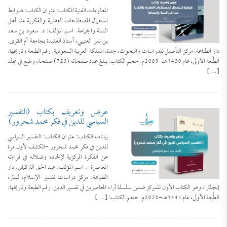
المعلومات الفنية للكتاب: عنوان الكتاب: ضوابط
استعمال المصطلحات العقدية والفكرية عند أهل
السنة والجماعة. اسم المؤلف: د. سعود بن سعد
بن نمر العتيبي، أستاذ العقيدة بجامعة أم القرى.
دار الطباعة: مركز التأصيل للدراسات والبحوث، جدة، المملكة العربية السعودية. رقم الطبعة وتاريخها:
الطَّبعة الأولَى، عام 1430هـ-2009م. حجم الكتاب: يبلغ عدد صفحاته (723) صفحة، وطبع في مجلد
[…]
عرض وتعريف بكتاب (التفسير
السياسي للدين في فكر محمد شحرور)
بيانات الكتاب: عنوان الكتاب: التفسير السياسي
للدين في فكر محمد شحرور -الكشف لأول مرة
عن الفكرة المركزية لإلحاده وضلاله في قراءته
المعاصرة-. اسم المؤلف: عبد الحق التركماني. دار
الطباعة: مركز دراسات تفسير الإسلام، لستر،
إنجلترا، وهو الكتاب الأول للمركز ضمن سلسلة آراء المعاصرين في تفسير الدين. رقم الطبعة وتاريخها:
الطَّبعة الأولَى، عام 1441هـ-2020م. حجم الكتاب: […]