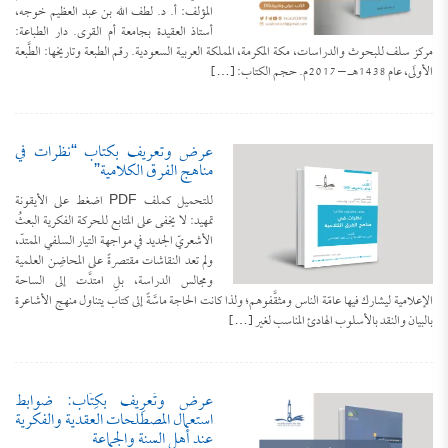
المؤلف: أ. د. لطف الله بن عبد العظيم خوجه،
أستاذ العقيدة بجامعة أم القرى. دار الطباعة:
مركز سلف للبحوث والدراسات، مكة المكرمة، المملكة العربية السعودية. رقم الطبعة وتاريخها: الطَّبعة
الأولَى، عام 1438هـ – 2017م. حجم الكتاب: […]
عرض وتعريف بكتاب “نظرات في
مناهج الفرق الكلامية”
للتحميل كملف PDF اضغط على الأيقونة
تمهيد: لا يخفى على المتابع للحركة الفكرية البعثُ
الأشعريّ الجديد في مواجهة التيار السلفي الممتدّ،
ولم تعد النقاشات مقتصرةً على المحاضِن العلمية
ومجالس الدراسة، بلِ امتدَّت إلى الساحة
الإعلامية ليشارك فيها عامّة الناس ومثقَّفوهم؛ ولذا كانت الحاجة ماسَّةً إلى كتاب يتناول منهج الأشاعرة
بالبيان والنقد بالأسلوب الهادئ المناسب لغير […]
عرض وتَعرِيف بكِتَاب: ضوابط
استعمال المصطلحات العقدية والفكرية
عند أهل السنة والجماعة