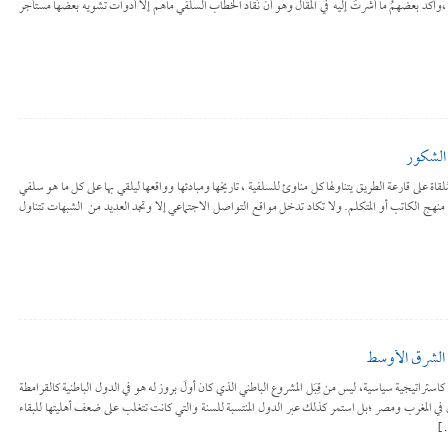
كد بعضهمُ ما أشرتُ إليه في المقال وهو أن نُقَّاد الخطاب السلفي ماهم إلا أدوات تشويه بعضها مستأجر
 الشكور
قاة على قارعة الطريق يتناولها كل مناوئ للسلفية ، تاريخها ومبادئها وواقعها ليلقي بها على كل ما هو سلفي
هج الكاتب أو المتكلم. ولا تكاد تدخل مواقع التواصل الاجتماعي إلا وتجد العديد من الشبهات تتناول
في الشرق الأوسط
ستراتيجية سياسية، ليس من قِبَل المشروع الباطني الذي كان أولَ بروز له هو في الدول الباطنية كالقرامطة
ن في المغرب ومصر ؛بل استمر كذلك عبر الدول المنتسبة للسنة والتي كانت تتغلب على ضعف أهليتها للبقاء
…]