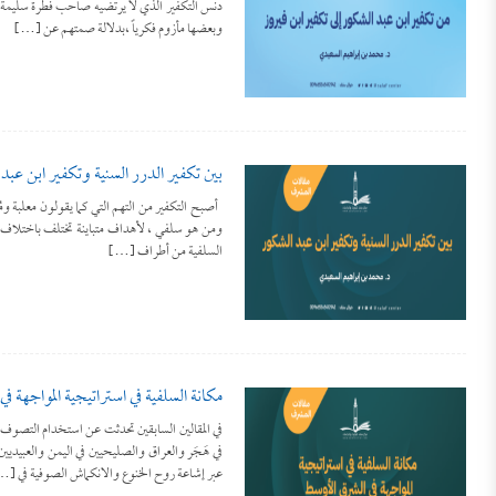
دنس التكفير الذي لا يرتضيه صاحب فطرة سليمة ،وأ
وبعضها مأزوم فكرياً ،بدلالة صمتهم عن […]
بين تكفير الدرر السنية وتكفير ابن عبد
أصبح التكفير من التهم التي كما يقولون معلبة ومُل
ومن هو سلفي ، لأهداف متباينة تختلف باختلاف من
السلفية من أطراف […]
مكانة السلفية في استراتيجية المواجهة 
في المقالين السابقين تحدثت عن استخدام التصوف كا
في هَجَر والعراق والصليحيين في اليمن والعبيديي
عبر إشاعة روح الخنوع والانكماش الصوفية في [