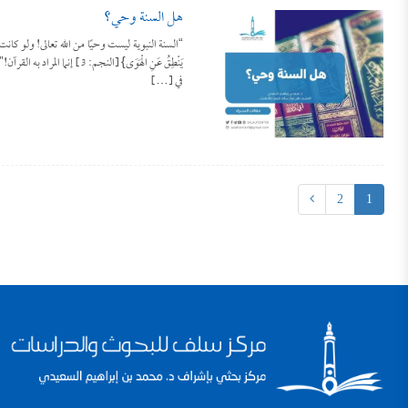
هل السنة وحي؟
“السنة النبوية ليست وحيًا من الله تعالى! ولو كان
يَنْطِقُ عَنِ الْهَوَى} [ا
في […]
2
1