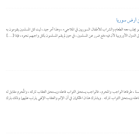
ن أرض سوريا
 يجلب معه الطعام والشراب للأطفال السوريين في الملاجيء ، وهذا أمر جيد ، ليت كل المسلمين يقومون به
إلى الدول الأوروبية لأن فيه دفع ضرر عن المسلمين ، في حين لم يقم المسلمون بكل واجبهم نحوه ، فإذا […]
اد خمسة ، طرفاها الواجب والمحرم ، فالواجب يستحق الثواب فاعله ويستحق العقاب تاركه ، والمُحرم مقابل له
اعله ويستحق الثواب تاركه . ويشترك هذان الحُكمان في أن الإثم والعقاب الإلهي يترتب عليهما وذلك بترك