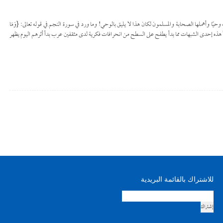
ت وحيًا وأهملها الصحابة والمسلمون لكان هذا لا يليق بالوحي! وما ورد في سورة النجم في قوله تعالى: {وَمَا
لنجم: 3] إنما المراد به القرآن!” هذه إحدى الشبهات مما بدأ يطفح على السطح من انحرافات فكرية لدى مثقفين عرب بدأ أثرهم اليوم يظهر
للاشتراك بالقائمة البريدية