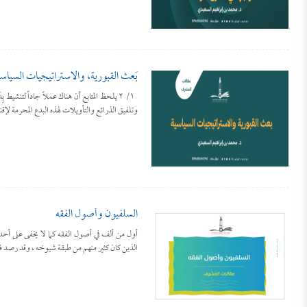
بَعث القبورية، والاستراتيجيات السياس
١/ ٢ يلحظ المتابع أن هناك عملاً جاداً لتنشيط
وتلفيق الذرائع والتأويلات لهذه البدع المحرمة لإ
السلفيون وأصول الفقه
أول من ألف في أصول الفقه كما لا يخفى على أحد ه
الذين كان كثير منهم من طبقة شيوخه ، وقد رصد في