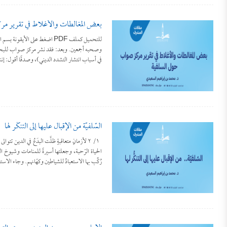
بعض المغالطات والأغلاط في تقرير م
للتحميل كملف PDF اضغط على الأي
وصحبه أجمعين. وبعد: فقد نشر مركز صواب للبحوث و
في أسباب انتشار التشدد الديني)، وصدقًا أقول: 
السّلفيّة من الإقبال عليها إلى التنكُّر لها
١/ ٢ لأزمانٍ متعاقبةٍ ظلَّت البدَعُ في الدين
الحياة الرّحبة، وجعلتها أسيرةً للمنامات وشيوخ ا
رُكِّب بها الاستعبادُ للشياطين وكهّانهم. وجاء الاس