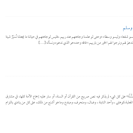
 وسلم
ليسو شفعاء وليسو وسطاء ؛وحتى لو علمنا وجاهتهم عند ربهم ،فليس لوجاهتهم في حياتنا ما يجعلنا نُسَيِّرُ شيئا
 ندعوَ لهم ونرجوا لهم الخير من باريهم ؛ فالله وحده هو الذي ندعوه ونسأله […]
لسُّنَّة» على كل شيء لم يذكر فيه نص صريح من القرآن أو السنة، أو سار عليه إجماع الأمة كلها، في مشارق
لمعلبة،كوهابي ، وأحد النابتة ، وضال، ومنحرف، ومبتدع وما هو أشنع من ذلك، على كل من ينادي بالتزام