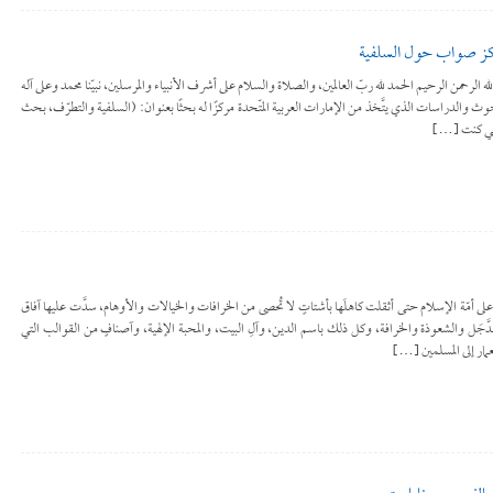
ركز صواب حول السلفية
قونة بسم الله الرحمن الرحيم الحمد لله ربّ العالمين، والصلاة والسلام على أشرف الأنبياء والمرسلين، نبيّنا محمد وعلى آله
الدراسات الذي يتَّخذ من الإمارات العربية المتّحدة مركزًا له بحثًا بعنوان: (السلفية والتطرّف، بحث
إنني كنت […]
 تتوالى على أمّة الإسلام حتى أثقلت كاهلَها بأشتاتٍ لا تُحصى من الخرافات والخيالات والأوهام، سدَّت عليها آفاق
لدَّجَل والشعوذة والخرافة، وكل ذلك باسم الدين، وآلِ البيت، والمحبة الإلهية، وآصنافٍ من القوالب التي
تعمار إلى المسلمين […]