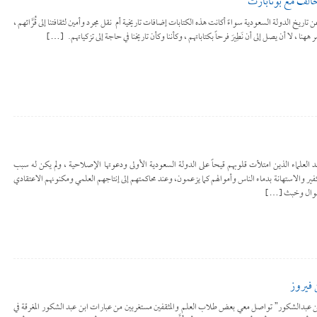
حالف مع بونابارت
ن تاريخ الدولة السعودية سواءً أكانت هذه الكتابات إضافات تاريخية أم نقل مجرد وأمين لثقافتنا إلى قُرَّائهم ،
ههنا ، لا أن يصل إلى أن نَطِيرَ فرحاً بكتاباتهم ، وكأننا وكأن تاريخنا في حاجة إلى تزكياتهم. […]
 سند الفيلكاوي المتوفى سنة١٢٤٢هـ أحد العلماء الذين امتلأت قلوبهم قيحاً على الدولة السعودية الأولى ودعوتها الإصلاحية ، ولم يكن له سبب
 التكفير والاستهانة بدماء الناس وأموالهم كما يزعمون، وعند محاكمتهم إلى إنتاجهم العلمي ومكنونهم الاعتقادي
لأموال وخبث […]
 فيروز
ن ابن عبدالشكور” تواصل معي بعض طلاب العلم والمثقفين مستغربين من عبارات ابن عبد الشكور المغرقة في