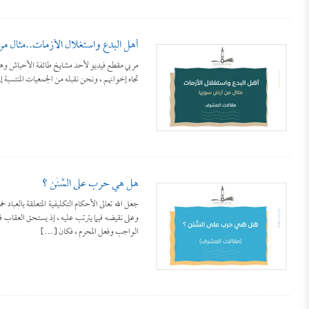
أهل البدع واستغلال الأزمات..مثال م
مر بي مقطع فيديو لأحد مشايخ طائفة الأحباش وهو
تجاه إخوانهم ، ونحن نقبله من الجمعيات المنتسبة 
هل هي حرب على السُّنَن ؟
جعل الله تعالى الأحكام التكليفية المتعلقة بالعب
وعلى نقيضه فيما يترتب عليه ، إذ يستحق العقاب ف
الواجب وفعل المحرم ، فكان […]