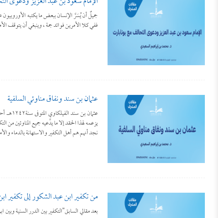
الإمام سعود بن عبد العزيز ودعوى الت
جميلٌ أن يُسَرَّ الإنسان ببعض ما يكتبه الأوروبيون ع
ففي كلا الأمرين فوائد جمة ، وينبغي أن يتوقف الأمر 
عثمان بن سند ونفاق مناوئي السلفية
عثمان بن
يزعمه لهذا الحقد إلا ما يدَّعيه جميع المناوئين من
نجد أنهم هم أهل التكفير والاستهانة بالدماء وا
من تكفير ابن عبد الشكور إلى تكفير ابن
بعد مقالي السابق”التكفير بين الدرر السنية وبي