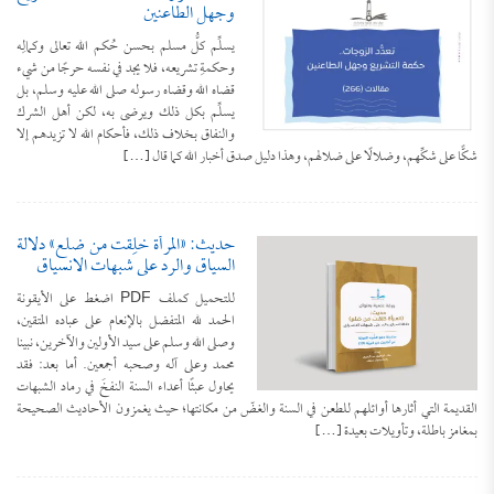
وجهل الطاعنين
يسلِّم كلُّ مسلم بحسن حُكم الله تعالى وكمالِه
وحكمةِ تشريعه، فلا يجد في نفسه حرجًا من شيء
قضاه الله وقضاه رسوله صلى الله عليه وسلم، بل
يسلِّم بكل ذلك ويرضى به، لكن أهل الشرك
والنفاق بخلاف ذلك، فأحكام الله لا تزيدهم إلا
شكًّا على شكِّهم، وضلالًا على ضلالهم، وهذا دليل صدق أخبار الله كما قال […]
حديث: «المرأة خُلِقت من ضلع» دلالة
السياق والرد على شبهات الانسياق
للتحميل كملف PDF اضغط على الأيقونة
الحمد لله المتفضل بالإنعام على عباده المتقين،
وصلى الله وسلم على سيد الأولين والآخرين، نبينا
محمد وعلى آله وصحبه أجمعين. أما بعد: فقد
يحاول عبثًا أعداء السنة النفخَ في رماد الشبهات
القديمة التي أثارها أوائلهم للطعن في السنة والغضّ من مكانتها؛ حيث يغمزون الأحاديث الصحيحة
بمغامز باطلة، وتأويلات بعيدة […]