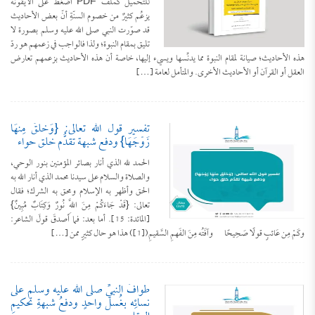
للتحميل كملف PDF اضغط على الأيقونة
يزعُم كثيرٌ من خصوم السنّةِ أنّ بعض الأحاديث
قد صوّرت النبي صلى الله عليه وسلم بصورة لا
تليق بمقام النبوة؛ ولذا فالواجب في زعمهم هو ردّ
هذه الأحاديث؛ صيانة لمقام النبوة مما يدنِّسها ويسيء إليها، خاصة أن هذه الأحاديث بزعمهم تعارض
العقل أو القرآن أو الأحاديث الأخرى. والمتأمل لعامة […]
تفسير قول الله تعالى: {وَخَلَقَ مِنْهَا
زَوْجَهَا} ودفع شبهة تقدُّم خلق حواء
الحمد لله الذي أنار بصائر المؤمنين بنور الوحي،
والصلاة والسلام على سيدنا محمد الذي أنار الله به
الحق وأظهر به الإسلام ومحق به الشرك؛ فقال
تعالى: {قَدْ جَاءَكُمْ مِنَ اللَّهِ نُورٌ وَكِتَابٌ مُبِينٌ}
[المائدة: 15]. أما بعد: فما أصدقَ قولَ الشاعر:
وكَمْ مِن عَائبٍ قولًا صَحِيحًا وآفَتُه مِنَ الفَهمِ السَّقيمِ([1]) هذا هو حال كثيرٍ ممن […]
طوافُ النبيِّ صلى الله عليه وسلم على
نسائِه بغُسل واحدٍ ودفعُ شبهةِ تحكيمِ