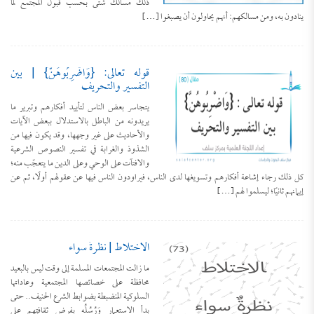
ذلك مسالك شتى بحسب قبول المجتمع لما
ينادون به، ومن مسالكهم: أنهم يحاولون أن يصبغوا […]
قوله تعالى: {وَاضْرِبُوهُنَّ} | بين
التفسير والتحريف
يتجاسر بعض الناس لتأييد أفكارهم وتبرير ما
يريدونه من الباطل بالاستدلال ببعض الآيات
والأحاديث على غير وجهها، وقد يكون فيها من
الشذوذ والغرابة في تفسير النصوص الشرعية
والافتآت على الوحي وعلى الدين ما يتعجّب منه؛
كل ذلك رجاء إشاعة أفكارهم وتسويغها لدى الناس، فيراودون الناس فيها عن عقولهم أولًا، ثم عن
إيمانهم ثانيًا؛ ليسلموا لهم […]
الاختلاط | نظرةٌ سواء
ما زالت المجتمعات المسلمة إلى وقت ليس بالبعيد
محافظة على خصائصها المجتمعية وعاداتها
السلوكية المنضبطة بضوابط الشرع الحنيف.. حتى
بدأ الاستعمار وَرُسُلُه بفرض ثقافتِهم على