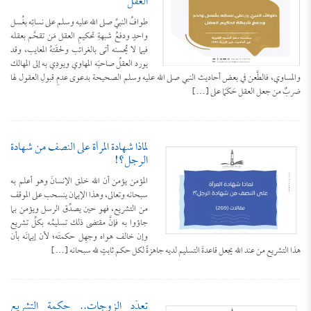
العقل
طوافُ النبيِّ صلى الله عليه وسلم على نسائِه بغُسل
واحدٍ ودفعُ شبهةِ تحكيمِ العقل مَن تقحَّم بعقله
فيما لا يُحسنه أتى بالغرائب ولحقَتهُ المعايب، وقد
يورد العقلُ صاحبَه المهاوي ويودِي به إلى المهالك
والمساوي، فالطَّعن في بعض أحاديث النبي صلى الله عليه وسلم الصحيحة بدعوى عدمِ قبولِ العقول لها
ضربٌ من جعل العقل حَكَمًا على […]
لماذا شهادة المرأة على النصف من شهادة
الرجل؟!
المؤمن يؤمن أن الله خلق الإنسانَ وهو أعلم به
سبحانه وتعالى، وهذا الإيمان ينسحب على الموقف
من التشريع، فهو حين يصدِّق الرسل ويؤمن بما
جاؤوا به فإنَّ مقتضى ذلك تسليمُه بكلِّ تشريع
وإن خالف هواه وجهِل حكمتَه؛ لأن إيمانَه بأن
هذا التشريع من عند الله يجعل قاعدةَ التسليم لديه جاهزةً لكل حكم ثابتٍ لله سبحانه […]
تعدُّد الزوجات.. حكمة التشريع