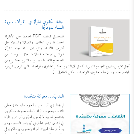
حِفْظُ حُقوقِ المرأةِ في القرآن: سورة
النساء نموذجًا
للتحميل كملف PDF اضغط على الأيقونة
الحمد لله رب العالمين، والصلاة والسلام على
أشرف الأنبياء والمرسلين. لقد جاء القرآن
ليؤسِّس مجتمعًا متكاملًا منسجمًا، يسوده التديّن
الصحيح المنضبط، ويسوسه الشرع الحكيم، ومن
أجل تكريس مفهوم المجتمع الديني المتكامل بيَّن الشارع الحكيم الحقوق والواجبات التي يلتزم بها كلُّ فرد
تجاه صاحبه، وببيان هذه الحقوق والواجبات يتمكن النظام […]
النِّقابُ… معركةٌ متجَدِّدة
لم يحظ زي أو لباس بالهجوم عليه مثلما حظي
النقاب وحجاب المرأة المسلمة عموما، فالمتأثرون
بالمناهج الغربية لا يُخفون أمنيَّتهم بأن تصير المرأة
في الشرق كما هو الحال في أوربا من السفور، وهم
يسمُّون هذا تحريرًا للمرأة بزعمهم، ويسلكون في