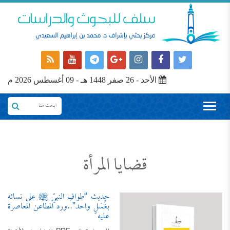
الأحد - 26 صفر 1448 هـ - 09 أغسطس 2026 م
قضايا المرأة
حديثُ “طوافِ النبيّ ﷺ على نسائه
بغُسْلٍ واحد”..ورد المطاعن المعاصرة
عليه