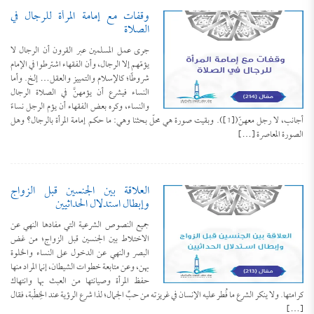
وقفات مع إمامة المرأة للرجال في
الصلاة
جرى عمل المسلمين عبر القرون أن الرجال لا
يؤمّهم إلا الرجال، وأن الفقهاء اشترطوا في الإمام
شروطًا؛ كالإسلام والتمييز والعقل… إلخ. وأما
النساء فيشرع أن يؤمهنَّ في الصلاة الرجال
والنساء، وكره بعض الفقهاء أن يؤم الرجل نساءً
أجانب، لا رجل معهنّ([1]). وبقيت صورة هي محلّ بحثنا وهي: ما حكم إمامة المرأة بالرجال؟ وهل
الصورة المعاصرة […]
العلاقة بين الجنسين قبل الزواج
وإبطال استدلال الحداثيين
جميع النصوص الشرعية التي مفادها النهي عن
الاختلاط بين الجنسين قبل الزواج؛ من غض
البصر والنهي عن الدخول على النساء والخلوة
بهن، وعن متابعة خطوات الشيطان، إنما المراد منها
حفظ المرأة وصيانتها من العبث بها وانتهاك
كرامتها. ولا ينكر الشرع ما فُطر عليه الإنسان في غريزته من حبِّ الجمال؛ لذا شرع الرؤية عند الخِطْبة، فقال
[…]