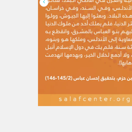
لإنسان كلها، وهو […]
َ القرآن واحد؟
وتصدَّى الفقهاء للردِّ عليها، ويَحتجُّ بها
كر هذه الشبهة منقولةً عن أهل البدع:
 يُريدون نقضَ الإسلام ومحوَ شرائعه،
يراً ذكرُ المستشرقين والعلمانيين ومن
 الإسلامي بأسباب فكرية وينسبون هذا
هم ؛واصفين كل أهل التدين بالغلظة