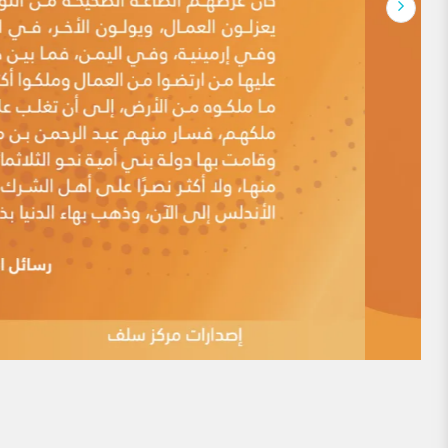
الروح والنفس وحاجات الجسد والجوارح، وينظم علاقات ا
لماذا يوجد الكثير منَ المذاهِب الإسلاميَّة معَ أنّ
مقدمة: هذه الدعوى ممَّا أثاره أهلُ البِدَع منذ العصور المُبكِّرة، 
اليومَ أعداءُ الإسلام منَ العَلمانيِّين وغيرهم. ومن أقدم من ذ
الإمام ابن بطة، حيث قال: (باب التحذير منِ استماع كلام قوم
فيُكَنُّون عن ذلك بالطعن على فقهاء المسلمين […]
ممن يقال: أساء المسلمون لهم في التاريخ
أحد عشر ممن يقال: أساء المسلمون لهم في التاريخ. مما يتكرر كث
شايعهم أساميَ عدد ممن عُذِّب أو اضطهد أو قتل في التاريخ
النكال أو القتل إلى الدين ،مشنعين على من اضطهدهم أو قتل
وعدم التسامح في أمورٍ يؤكد كما يزعمون […]