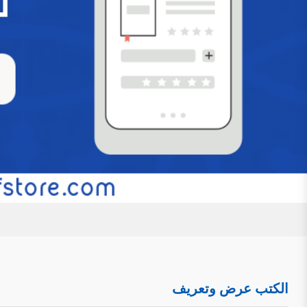
عرض وتعريف بكتاب ” دراسة الصفات الإلهية في
حول الإثبات والتفويض وحلول الحوادث”
للتحميل كملف PDF اضغط على الأيقونة تمهيد: ل
الأشعري، وهذا الصراع وإن كان قديمًا منحصرًا في الأروقة الع
ظهور السوشيال ميديا والمواقع الإلكترونية والانفتاح الذي 
مرأى ومسمع من الناس، مع تفاوت العقول وتفاضل الأفه
التَعرِيف بكِتَاب: (أحاديث العقيدة المتوهم إشك
ودراسة)
للتحميل كملف PDF اضغط على الأيقونة المعلوم
العقيدة المتوهم إشكالها في الصحيحين جمعًا ودراسة. اسم ال
الكتب عرض وتعريف
أستاذ العقيدة بكلية الدعوة وأصول الدين بجامعة القصيم. رقم