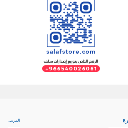
ة
المزيد..