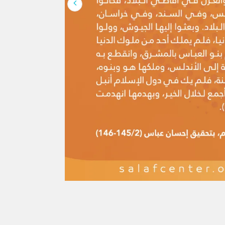
لإنسان كلها، وهو […]
َ القرآن واحد؟
وتصدَّى الفقهاء للردِّ عليها، ويَحتجُّ بها
كر هذه الشبهة منقولةً عن أهل البدع:
 يُريدون نقضَ الإسلام ومحوَ شرائعه،
يراً ذكرُ المستشرقين والعلمانيين ومن
 الإسلامي بأسباب فكرية وينسبون هذا
هم ؛واصفين كل أهل التدين بالغلظة