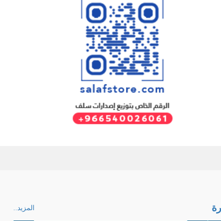
ة
المزيد..