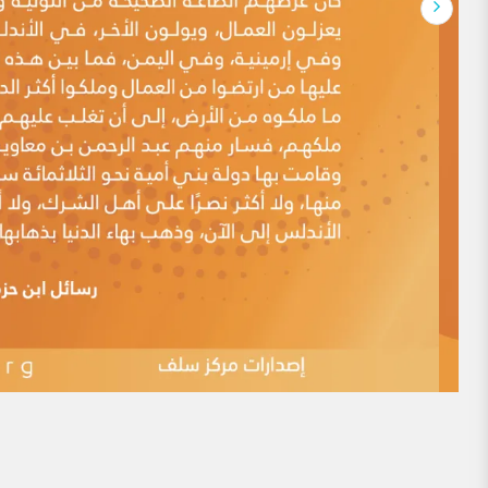
الروح والنفس وحاجات الجسد والجوارح، وينظم علاقات ا
لماذا يوجد الكثير منَ المذاهِب الإسلاميَّة معَ أنّ
مقدمة: هذه الدعوى ممَّا أثاره أهلُ البِدَع منذ العصور المُبكِّرة، 
اليومَ أعداءُ الإسلام منَ العَلمانيِّين وغيرهم. ومن أقدم من ذ
الإمام ابن بطة، حيث قال: (باب التحذير منِ استماع كلام قوم
فيُكَنُّون عن ذلك بالطعن على فقهاء المسلمين […]
ممن يقال: أساء المسلمون لهم في التاريخ
أحد عشر ممن يقال: أساء المسلمون لهم في التاريخ. مما يتكرر كث
شايعهم أساميَ عدد ممن عُذِّب أو اضطهد أو قتل في التاريخ
النكال أو القتل إلى الدين ،مشنعين على من اضطهدهم أو قتل
وعدم التسامح في أمورٍ يؤكد كما يزعمون […]