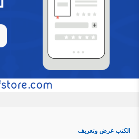
عرض وتعريف بكتاب ” دراسة الصفات الإلهية في
حول الإثبات والتفويض وحلول الحوادث”
للتحميل كملف PDF اضغط على الأيقونة تمهيد: ل
الأشعري، وهذا الصراع وإن كان قديمًا منحصرًا في الأروقة الع
ظهور السوشيال ميديا والمواقع الإلكترونية والانفتاح الذي 
مرأى ومسمع من الناس، مع تفاوت العقول وتفاضل الأفه
التَعرِيف بكِتَاب: (أحاديث العقيدة المتوهم إشك
ودراسة)
للتحميل كملف PDF اضغط على الأيقونة المعلوم
العقيدة المتوهم إشكالها في الصحيحين جمعًا ودراسة. اسم ال
الكتب عرض وتعريف
أستاذ العقيدة بكلية الدعوة وأصول الدين بجامعة القصيم. رقم