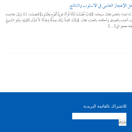
ل الإعجاز العلمي في الأسلوب والنتائج
أنزل الله القرآن بلسان عربي مبين، ووصف المتلقين له ابتداء بالعلم، فقال سبحانه: {كِتَابٌ فُصِّلَتْ آيَاتُهُ قُرْآنًا عَرَبِيًّا لِّقَوْمٍ يَعْلَمُون} [فصلت: 3]. وَبَيَّنَ مقاصده
 وأحكامه بالعدل، فقال: {وَتَمَّتْ كَلِمَةُ رَبِّكَ صِدْقًا وَعَدْلًا لاَّ مُبَدِّلِ لِكَلِمَاتِهِ وَهُوَ السَّمِيعُ
للاشتراك بالقائمة البريدية