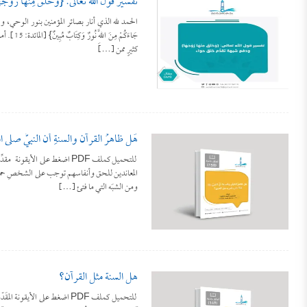
تفسير قول الله تعالى: {وَخَلَقَ مِنْهَا زَو
الحمد لله الذي أنار بصائر المؤمنين بنور الوحي، و
كثيرٍ ممن […]
هَل ظاهرُ القرآن والسنةِ أنَّ النبيَّ صلى
للتحميل كملف PDF اضغط على الأي
المعاندين للحق وأنفاسهم توجب على الشخصِ حميةً دين
ومن الشبَه التي ما فتئ […]
هل السنة مثل القرآن؟
للتحميل كملف PDF اضغط على الأي