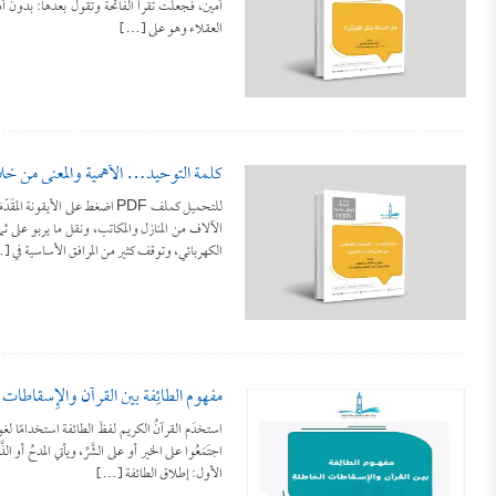
آمين، فجعلت تقرأ الفاتحة وتقول بعدها: بدون آمين
العقلاء وهو على […]
كلمة التوحيد… الأهمية والمعنى من خل
للتحميل كملف PDF اضغط على ال
الآلاف من المنازل والمكاتب، ونقل ما يربو على ثم
الكهربائي، وتوقف كثير من المرافق الأساسية في 
مفهوم الطائِفة بين القرآن والإِسقاطات ا
استخدَم القرآنُ الكريم لفظَ الطائفة استخدامًا لغويًّا،
اجتَمَعُوا على الخير أو على الشَّرِّ، ويأتي المدحُ أو
الأول: إطلاق الطائفة […]