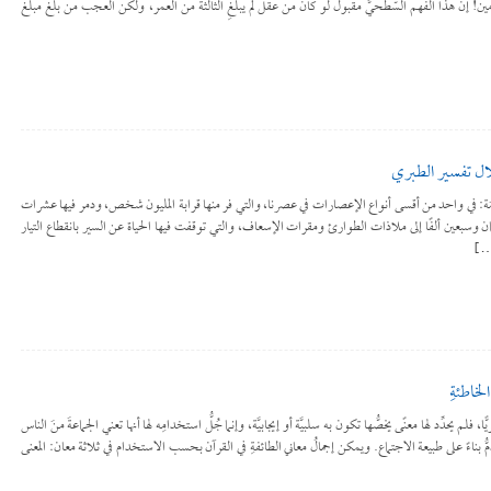
! إنَّ هذا الفهم السّطحيَّ مقبولٌ لو كان من عقل لم يبلغِ الثالثةَ من العمر، ولكن العجب من بلغ مبلغَ
ال تفسير الطبري
أيقونة المقَدّمَة: في واحد من أقسى أنواع الإعصارات في عصرنا، والتي فر منها قرابة المليون شخص، ودمر فيها عشرات
ان وسبعين ألفًا إلى ملاذات الطوارئ ومقرات الإسعاف، والتي توقفت فيها الحياة عن السير بانقطاع التيار
[…]
لخاطئةِ
 فلم يحدِّد لها معنًى يخصُّها تكون به سلبيَّة أو إيجابيَّة، وإنما جُلُّ استخدامِه لها أنها تعني الجماعةَ منَ الناس
 الذَّمُّ بناءً على طبيعة الاجتماع. ويمكن إجمالُ معاني الطائفةِ في القرآن بحسب الاستخدام في ثلاثة معان: المعنى