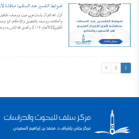
ضوابط التفسير عند السلف: مناقشة لأه
وأحكامه، ووصفه بالتفصيل والإحكام، كما وصف أخباره بالصدق
الْعَلِيم} [الأنعام: 115]. وتحدى الله الناس به، وجعله معجزا في […]
2
1