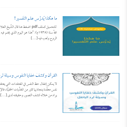
ما هكذا يُدرَّس علم التَّفسير!
للتحميل كملف pdf اضغط هنا قال ا
اللَّه سنة (١٩٣٨م): “هذا هو اليوم الذي
الروح ولعب فيه […]
القرآنُ وكشفُ خفايا النفوس وسيلةً لر
لا يمكن إغفال حظ النفس في المعتقدات التي يعتقده
نفس معقَّدة يتجاذبها كثير من المغذِّيات الخفيَّة، ف
يراد من خلاله كشف التصور وحقيقته لدى […]