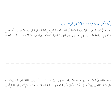
قرآن الكريم (مع دراسة لأشهر ترجماتهم)
يقونة من المعلوم أنَّ أكثر الشعوب الإسلامية لا تتكلَّم اللغة العربية التي هي لغة القرآن الكريم، ولا يخفى شدَّة احتياج
 يمكّنهم من الحفاظ على دينهم وهويتهم، ويؤهِّلهم لمواجهة ما يتعرّضون له من محاولات شرسة لنشر العقائد
انيه؛ وذلك أنَّ النصَّ يحمل في طياته دلائل قدسيته وبراهينَ إلهيتِه، لا يشكُّ عارف بألفاظ العربية عالمٌ بالعلوم
الكونية والشرعية في هذه الحقيقة، وكثيرًا ما يحيل القرآن لهذا المعنى ويؤكِّده، {بَلْ هُوَ آيَاتٌ بَيِّنَاتٌ} [العنكبوت: 49]، وقال سبحانه: {وَإِذَا سَمِعُوا مَا أُنزِلَ إِلَى