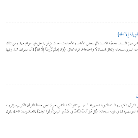
ُ إِلَّا اللَّهُ}
س فهمَ السلف بحجَّة الاستدلالِ ببعض الآيات والأحاديثِ، حيث ينزلونها على غير مواضِعها. ومن تلك
الآياتِ التي يكثر دورانها على الألسنة في باب صفات الباري سبحانه وتعالى استدلالًا واحتجاجًا قوله تعالى: {وَمَا يَعْلَمُ تَأْوِيلَهُ إِلَّا اللَّهُ} [آل عمران: 7]. وفيها
ن
لقرآن الكريم والسنة النبوية المطهرة؛ لذا فإنهم كانوا أشد الناس حرصًا على حفظ القرآن الكريم، يؤثرونه
على كل شيء، ولا يقدمون عليه شيئًا؛ رغبة في تزكية نفوسهم؛ كما في قوله سبحانه: {بَلْ هُوَ آيَاتٌ بَيِّنَاتٌ فِي صُدُورِ الَّذِينَ أُوتُوا الْعِلْمَ} [العنكبوت: 49]، يقول