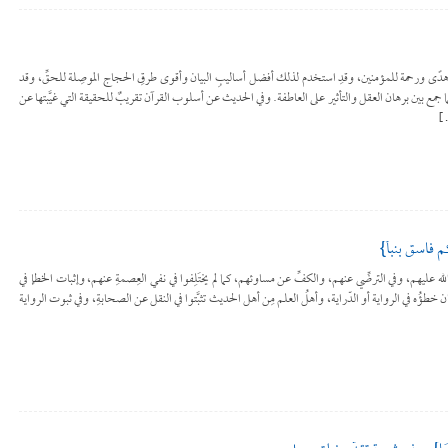
ورِ وهدًى ورحمة للمؤمنين، وقدِ استخدم لذلك أفضل أساليبِ البيان وأقوى طرقِ الحجاج الموصِلة للحقِّ، وقد
 كما جمع بين برهان العقل والتأثير على العاطفة. وفي الحديث عن أسلوب القرآن تقريبٌ للحقيقة التي غيَّبتها عن
…]
 فاسق بنبأ}
وان الله عليهم، وفي الترضِّي عنهم، والكفِّ عن مساوئهم، كما لم يختَلِفوا في نفي العِصمةِ عنهم، وإثبات الخطإ في
 خطؤُه في الرواية أو الدّراية، وأهلُ العلم مِن أهل الحديث تثبَّتوا في النقل عن الصحابةِ، وفي ثبوت الرواية