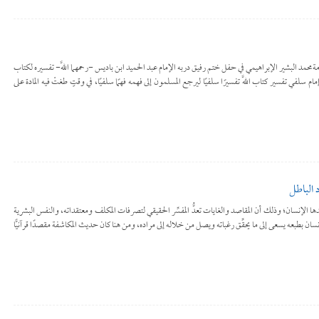
لشَّيخ العلامةمحمد البشير الإبراهيمي في حفل ختم رفيق دربه الإمام عبد الحميد ابن باديس -رحمهما اللَّه- تفسيره لكتاب
 يختم فيه إمام سلفي تفسير كتاب اللَّه تفسيرًا سلفيًا ليرجع المسلمون إلى فهمه فهمًا سلفيًا، في وقتٍ طغتْ فيه المادة على
د الباطل
ا الإنسان؛ وذلك أن المقاصد والغايات تعدُّ المفسِّر الحقيقي لتصرفات المكلف ومعتقداته، والنفس البشرية
الإنسان بطبعه يسعى إلى ما يحقِّق رغباته ويصل من خلاله إلى مراده، ومن هنا كان حديث المكاشفة مقصدًا قرآنيًّا