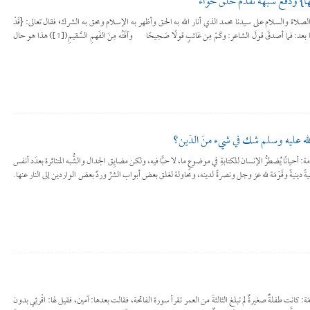
ْجَهَا} ودفع شبهة تقدُّم خلق حواء
الصلاة والسلام على سيدنا محمد الذي أنار الله به الحق وأظهر به الإسلام ومحق به الشرك؛ فقال تعالى: {قَدْ
جَاءَكُمْ مِنَ اللَّهِ نُورٌ وَكِتَابٌ مُبِينٌ} [المائدة: 15]. أما بعد: فما أصدقَ قولَ الشاعر: وكَمْ مِن عَائبٍ قولًا صَحِيحًا وآفَتُه مِنَ الفَهمِ السَّقيمِ([1]) هذا هو حال
 الله عليه وسلم شكَّ في شيء منَ الدّين؟
قونة مقدِّمة: أحيانًا يُضطرُّ الإنسان للكتابةِ في موضوعٍ ما، لا حبًّا فيه، ولكن مضايِق الجدال والشُّبه المتناثرة بعدَد أنفس
يةً وقَوْمَة لله عز وجل ونصرةً لدينه، ومحاولة لغلق بعض أبواب الشرِّ وردِّ بعض الواردين إلى النار عنها.
قونة المقَدّمَة: كانت طفلةٌ صغيرةٌ لم تبلغ الثالثةَ من العمر تقرأ سورة الفاتحة، فقالت بعدها: آمين، فقيل لها: اقْرئِي بدون