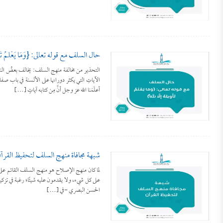
حال السلف مع قوله تعالى: {وَمَا يَعْلَمُ تَأْوِيلَه
التحذير من مخالفة منهج السلف: يخالف بعضُ النا
أعلَمَنا الله عز وجل أنَّ مِن كتابه آياتٍ […]
شبهة مجافاة منهج السلف لتحفيظ القرآ
لما كان منهج الإصلاح هو منهج السلف القائم على ا
الحسن البصري -في […]