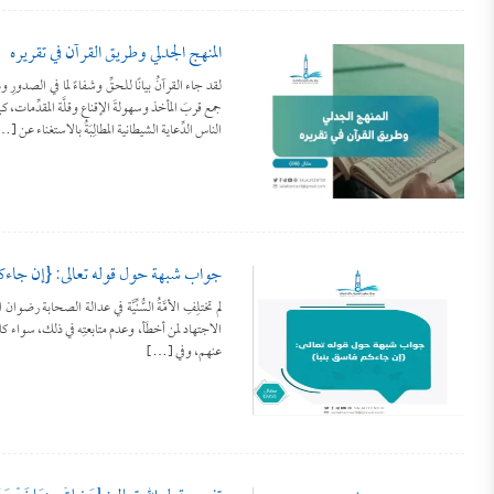
المنهج الجدلي وطريق القرآن في تقريره
لقد جاء القرآنُ بيانًا للحقِّ وشفاءً لما في الصد
جمع قربَ المأخذ وسهولةَ الإقناع وقلَّة المقدِّمات،
الناس الدِّعاية الشيطانية المطالِبَةُ بالاستغناء عن [
جواب شبهة حول قوله تعالى: {إن جاءكم
لم تختلِفِ الأمَّةُ السُّنِّيَّة في عدالة الصحابة رض
الاجتهاد لمن أخطَأ، وعدم متابعتِه في ذلك، سواء كان
عنهم، وفي […]