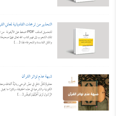
التحذير من ترجمات القاديانية لمعاني ال
للتحميل كملف PDF اضغط على الأ
تلك الشعوب إلى فهم كتاب الله تعالى فهمًا صحيحًا
والملل الفاسدة والمنحرفة؛ لهذا […]
شبهة عدَمِ تواتر القرآن
معلومٌ لكلِّ ناظرٍ في نصِّ الوحي ربانيَّةُ ألفاظه ومع
الرَّسُولِ تَرَىٰ أَعْيُنَهُمْ تَفِيضُ […]