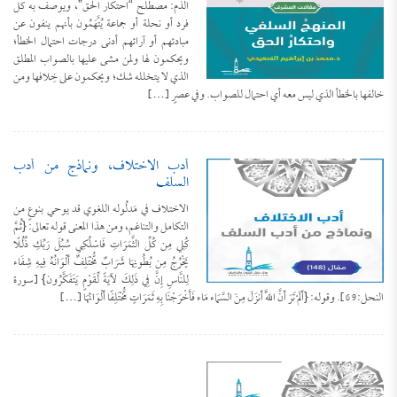
الذم: مصطلح “احتكار الحق”، ويوصف به كل
فرد أو نحلة أو جماعة يُتَّهَمُون بأنهم ينفون عن
مبادئهم أو آرائهم أدنى درجات احتمال الخطأ؛
ويحكمون لها ولمن مشى عليها بالصواب المطلق
الذي لا يتخلله شك؛ ويحكمون على خِلافها ومن
خالفها بالخطأ الذي ليس معه أي احتمال للصواب. وفي عصرٍ […]
أدب الاختلاف، ونماذج من أدب
السلف
الاختلاف في مَدلُوله اللغوي قد يوحي بنوعٍ من
التكامل والتناغم، ومن هذا المعنى قوله تعالى: {ثُمَّ
كُلِي مِن كُلِّ الثَّمَرَاتِ فَاسْلُكِي سُبُلَ رَبِّكِ ذُلُلًا
يَخْرُجُ مِن بُطُونِهَا شَرَابٌ مُّخْتَلِفٌ أَلْوَانُهُ فِيهِ شِفَاء
لِلنَّاسِ إِنَّ فِي ذَلِكَ لآيَةً لِّقَوْمٍ يَتَفَكَّرُون} [سورة
النحل:69]. وقوله: {أَلَمْ تَرَ أَنَّ اللَّهَ أَنزَلَ مِنَ السَّمَاء مَاء فَأَخْرَجْنَا بِهِ ثَمَرَاتٍ مُّخْتَلِفًا أَلْوَانُهَا […]