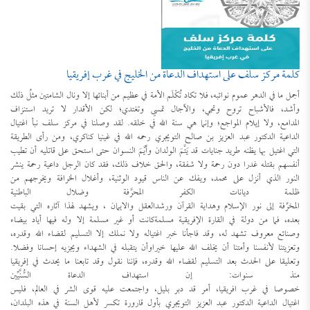
كلمة مركز سلف على استهداف الدعاة من الخليج في غرب إفريقيا
أجمل ما في الدهر عموم نوائبه، فلا تكاد تُكْلَم الأمة في عظيم من أبنائها إلا ونال الشامتين مثلُ ذلك
وأشد، فالأشباح تروح وتجي، والآجال تمسي وتغتدي؛ لكن الأقدار لا تريد استنزاف
المدامع، ولا إيلام المواجع؛ وإنما هي سنة الله في خلقه. لقد وصلنا في مركز سلف نبأ اغتيال
الداعية الدكتور عبد العزيز بن صالح التويجري رحمه الله في غينيا كناكري، ومن رأى الطريقة
التي اغتيل بها يظنه طريد جنايات قد يَتَّمَ الولدان وأَيَّمَ النسوان حتى استحق على قاتليه أن تطيب
أنفسهم بقتله غدرا دون رحمة ولا شفقة، والحق خلاف ذلك، فقد كان الرجل داعية رحمة ينشر
النور الذي أنزل على محمد، ويفك عن الناس قيود الوثنية، وأغلال الخرافة ويخرجهم من
ظلمة ديانات الكفر المحرَّفة وضلال الباطنية
المخرِّفة إلى نور الإسلام وهداية القرآن ورشدالعقل والايمان ، ويشهد لهذا آثاره التي بقيت
بعده، فما من دولة في القارة الإفريقية مسلمةكانت أو غير مسلمة إلا وله فيها أياد بيضاء
وصنائع معروف تشهد له، وقد فاجأنا خبر اغتياله ولا نملك إلا التسليم لقضاء الله وقدره،
وتعزيتنا لأنفسنا وأمتنا أن يخلف الله عليها خيراوأن يتقبله في الشهداء ويجزيه إحسانا وفضلا.
وتعليقا على الحدث بعد التسليم لقضاء الله وقدره، فإننا نقول وقد تابعنا ما يحدث في إفريقيا
منذ سنوات: إن استهداف الدعاة السُّنَّيِّين
خصوصا في غرب افريقيا، أمر قد دبر بليل، واجتمعت عليه قوى الشر في العالم، فليس
اغتيال الداعية الدكتور عبد العزيز التويجري بأول قارورة تكسر لأهل السنة في هذه البلدان،