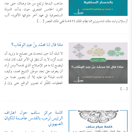
مذاهب البدعة ترتفع من هنا وهناك، حتى جاء
القرن الخامس الهجري حيث بدأت الدولة
السلجوقية في عهد آخر ملوكها الأقوياء ألب
أرسلان وابنه ملك شاه ووزيرهما نظام الملك (485ه) ففي ذلك العصر […]
ماذا قال لنا محمَّد بنُ عبدِ الوهَّاب؟
لا شك أننا حين نتحدث عن مصلحٍ ما ونريد أن
نثبت أثرَه، لا بد أن ننظر في الأمر كيف كان قبله؛
ليتضح لنا ما هو الإصلاح الذي قدمه؟ ومن أراد
أن يتعرف على نجد موطن الشيخ محمد، وكيف
كانت قبله؟ فما عليه إلا أن يتصور عددا من
المعطيات تكفُل له تصوير الواقع حتى وإن لم
[…]
كلمة مركز سلف حول اعتراف
الرئيس ترمب بالقدس عاصمة للكيان
الصهيوني