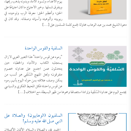
يهزم الأعداء، وتسود الأمة، وبدونه يذهب ريحها،
ويتفرق شملها. وخير الاجتماع ما كان اجتماعًا على
الحق؛ وأعظم الحق: معرفة الرب وتوحيده في
ربوبيته وألوهيته وأسمائه وصفاته. وقد كان في
دعوة الشيخ محمد بن عبد الوهاب محاولة لجمع كلمة المسلمين على […]
السلفية والقوس الواحدة
“رموه عن قوس واحدة” هذا التعبير العربي لا زال
يستجلبه الكتاب والأدباء والخطباء حين
يتحدثون عمن اجتمع على عداوته خصوم
متفرقون؛ ولعل المنهج السَّلَفِي هو أنسب من
يمكن وصف علاقته بمن حوله اليوم بأنهم رموه
عن قوس واحدة؛ فكل المحيط الفكري والسياسي
يجتمع اليوم على عداوة السَّلَفِية وإرادة استئصالها ومحوها من ظهر البسيطة، مع اختلاف […]
السلفيون (الوهابيون) والصلاة على
النبي صلى الله عليه وسلم!
الحمد لله، والصلاة والسلام الأتمان الأكملان