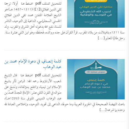
للتحميل كملف pdf اضغط هنا أولا: ترجمة
تقي الدين الهلالي([1]) (1311-1407 هـ) هو
الشيخ العلامة المتفنن محمد تقي الدين الهلالي
الحسني السجلماسي، الداعية إلى التوحيد، الناشر
للسنة، نفع الله بدعوته أهل المشرق والمغرب. ولد
سنة 1311ه بتافيلالت من بلاد المغرب. قرأ القرآن على جده ووالده، فحفظه وهو ابن اثنتي عشرة سنة.
رحل طالبًا للعلم […]
كلمةُ إنصافٍ في دعوة الإمام محمد بن
عبد الوهاب
للتحميل كملف pdf اضغط هنا قال الشيخ
شعيب الأرناؤوط رحمه الله: (وممن تأثر بشيخ
الإسلام ابن تيمية، وانتفع بمؤلفاته، ونَسَجَ على
منواله في القرن الثاني عشر: الإمامُ المجددُ محمدُ بن
عبد الوهاب التميمي المتوفى سنة (1206هـ)،
باعث النهضة الصحيحة في الجزيرة العربية وما حولها، الداعي إلى تجريد التوحيد، وإخلاص العبادة لله
وحده بما شرعه […]