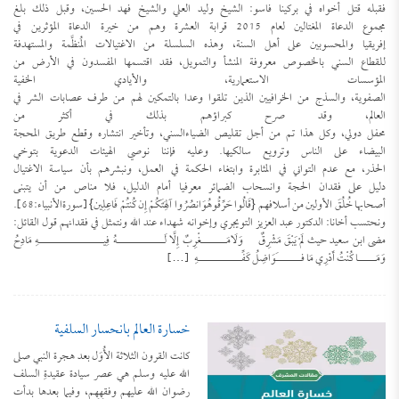
فقبله قتل أخواه في بركينا فاسو: الشيخ وليد العلي والشيخ فهد الحسين، وقبل ذلك بلغ
مجموع الدعاة المغتالين لعام 2015 قرابة العشرة وهم من خيرة الدعاة المؤثرين في
إفريقيا والمحسوبين على أهل السنة، وهذه السلسلة من الاغتيالات المُنظَّمة والمستهدفة
للقطاع السني بالخصوص معروفة المنشأ والتمويل، فقد اقتسمها المفسدون في الأرض من
المؤسسات الاستعمارية، والأيادي الخفية
الصفوية، والسذج من الخرافيين الذين تلقوا وعدا بالتمكين لهم من طرف عصابات الشر في
العالم، وقد صرح كبراؤهم بذلك في أكثر من
محفل دولي، وكل هذا تم من أجل تقليص الضياءالسني، وتأخير انتشاره وقطع طريق المحجة
البيضاء على الناس وترويع سالكيها. وعليه فإننا نوصي الهيئات الدعوية بتوخي
الحذر، مع عدم التواني في المثابرة وابتغاء الحكمة في العمل، ونبشرهم بأن سياسة الاغتيال
دليل على فقدان الحجة وانسحاب الضمائر معرفيا أمام الدليل، فلا مناص من أن يتبنى
أصحابها خُلُقَ الأولين من أسلافهم {قَالُوا حَرِّقُوهُوَانصُرُوا آلِهَتَكُمْ إِن كُنتُمْ فَاعِلِين} [سورةالأنبياء:68].
ونحتسب أخانا: الدكتور عبد العزيز التويجري وإخوانه شهداء عند الله ونتمثل في فقدانهم قول القائل:
مضى ابن سعيد حيث لَمْ يَبْقَ مَشْرِقٌ وَلَامَـــــــغْرِبٌ إِلَّا لَـــــــــــــهُ فِيــــــــــــــــــهِ مَادِحُ
وَمَـــــا كُنْتُ أَدْرِي مَا فـــــــَوَاضِلُ كَفِّــــــــــــهِ […]
خسارة العالم بانحسار السلفية
كانت القرون الثلاثة الأُوَل بعد هجرة النبي صلى
الله عليه وسلم هي عصر سيادة عقيدةِ السلف
رضوان الله عليهم وفقهِهِم، وفيما بعدها بدأت