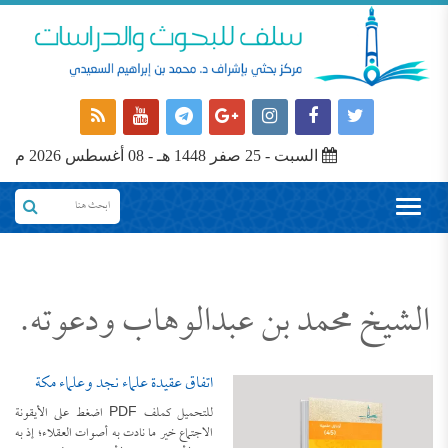
السبت - 25 صفر 1448 هـ - 08 أغسطس 2026 م
الشيخ محمد بن عبدالوهاب ودعوته.
اتفاق عقيدة علماء نجد وعلماء مكة
للتحميل كملف PDF اضغط على الأيقونة
الاجتماع خير ما نادت به أصوات العقلاء؛ إذ به