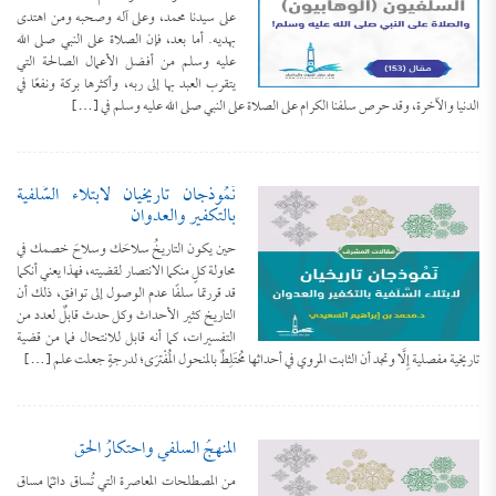
على سيدنا محمد، وعلى آله وصحبه ومن اهتدى
بهديه. أما بعد، فإن الصلاة على النبي صلى الله
عليه وسلم من أفضل الأعمال الصالحة التي
يتقرب العبد بها إلى ربه، وأكثرها بركة ونفعًا في
الدنيا والآخرة، وقد حرص سلفنا الكرام على الصلاة على النبي صلى الله عليه وسلم في […]
نَمُوذجان تاريخيان لابتلاء السَّلَفية
بالتكفير والعدوان
حين يكون التاريخُ سلاحَك وسلاحَ خصمك في
محاولة كلٍ منكما الانتصار لقضيته، فهذا يعني أنكما
قد قررتما سلفًا عدم الوصول إلى توافق، ذلك أن
التاريخ كثير الأحداث وكل حدث قابلٌ لعدد من
التفسيرات، كما أنه قابل للانتحال فما من قضية
تاريخية مفصلية إِلَّا وتجد أن الثابت المروي في أحداثها مُختَلِطٌ بالمنحول المُفْترَى؛ لدرجةٍ جعلت علم […]
المنهجُ السلفي واحتكارُ الحق
من المصطلحات المعاصرة التي تُساق دائمًا مساق