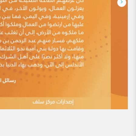
الروح والنفس وحاجات الجسد والجوارح، وينظم علاقات ا
لماذا يوجد الكثير منَ المذاهِب الإسلاميَّة معَ أنّ
مقدمة: هذه الدعوى ممَّا أثاره أهلُ البِدَع منذ العصور المُبكِّرة، 
اليومَ أعداءُ الإسلام منَ العَلمانيِّين وغيرهم. ومن أقدم من ذ
الإمام ابن بطة، حيث قال: (باب التحذير منِ استماع كلام قوم
فيُكَنُّون عن ذلك بالطعن على فقهاء المسلمين […]
ممن يقال: أساء المسلمون لهم في التاريخ
أحد عشر ممن يقال: أساء المسلمون لهم في التاريخ. مما يتكرر كث
شايعهم أساميَ عدد ممن عُذِّب أو اضطهد أو قتل في التاريخ
النكال أو القتل إلى الدين ،مشنعين على من اضطهدهم أو قتل
وعدم التسامح في أمورٍ يؤكد كما يزعمون […]