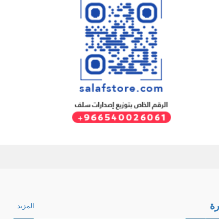
ة
المزيد..