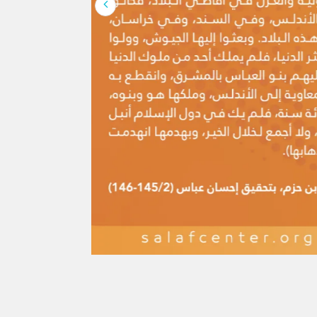
لإنسان كلها، وهو […]
َ القرآن واحد؟
وتصدَّى الفقهاء للردِّ عليها، ويَحتجُّ بها
كر هذه الشبهة منقولةً عن أهل البدع:
 يُريدون نقضَ الإسلام ومحوَ شرائعه،
يراً ذكرُ المستشرقين والعلمانيين ومن
 الإسلامي بأسباب فكرية وينسبون هذا
هم ؛واصفين كل أهل التدين بالغلظة