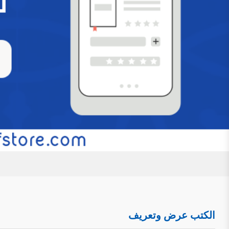
عرض وتعريف بكتاب ” دراسة الصفات الإلهية في
حول الإثبات والتفويض وحلول الحوادث”
للتحميل كملف PDF اضغط على الأيقونة تمهيد: ل
الأشعري، وهذا الصراع وإن كان قديمًا منحصرًا في الأروقة الع
ظهور السوشيال ميديا والمواقع الإلكترونية والانفتاح الذي 
مرأى ومسمع من الناس، مع تفاوت العقول وتفاضل الأفه
التَعرِيف بكِتَاب: (أحاديث العقيدة المتوهم إشك
ودراسة)
للتحميل كملف PDF اضغط على الأيقونة المعلوم
العقيدة المتوهم إشكالها في الصحيحين جمعًا ودراسة. اسم ال
الكتب عرض وتعريف
أستاذ العقيدة بكلية الدعوة وأصول الدين بجامعة القصيم. رقم