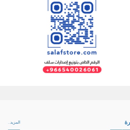
ة
المزيد..