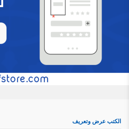
عرض وتعريف بكتاب ” دراسة الصفات الإلهية في
حول الإثبات والتفويض وحلول الحوادث”
للتحميل كملف PDF اضغط على الأيقونة تمهيد: ل
الأشعري، وهذا الصراع وإن كان قديمًا منحصرًا في الأروقة الع
ظهور السوشيال ميديا والمواقع الإلكترونية والانفتاح الذي 
مرأى ومسمع من الناس، مع تفاوت العقول وتفاضل الأفه
التَعرِيف بكِتَاب: (أحاديث العقيدة المتوهم إشك
ودراسة)
للتحميل كملف PDF اضغط على الأيقونة المعلوم
العقيدة المتوهم إشكالها في الصحيحين جمعًا ودراسة. اسم ال
الكتب عرض وتعريف
أستاذ العقيدة بكلية الدعوة وأصول الدين بجامعة القصيم. رقم