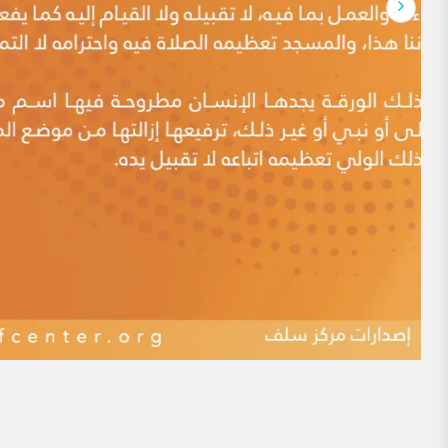
الروح والنفس وحاجات الجسد والجوارح، وينظم علاقات ا
لماذا يوجد الكثير منَ المذاهِب الإسلاميَّة معَ أنّ
مقدمة: هذه الدعوى ممَّا أثاره أهلُ البِدَع منذ العصور المُبكِّرة، 
اليومَ أعداءُ الإسلام منَ العَلمانيِّين وغيرهم. ومن أقدم من ذ
الإمام ابن بطة، حيث قال: (باب التحذير منِ استماع كلام قوم
فيُكَنُّون عن ذلك بالطعن على فقهاء المسلمين […]
ممن يقال: أساء المسلمون لهم في التاريخ
أحد عشر ممن يقال: أساء المسلمون لهم في التاريخ. مما يتكرر كث
شايعهم أساميَ عدد ممن عُذِّب أو اضطهد أو قتل في التاريخ
النكال أو القتل إلى الدين ،مشنعين على من اضطهدهم أو قتل
وعدم التسامح في أمورٍ يؤكد كما يزعمون […]