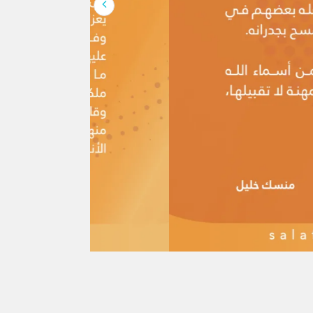
لإنسان كلها، وهو […]
َ القرآن واحد؟
وتصدَّى الفقهاء للردِّ عليها، ويَحتجُّ بها
كر هذه الشبهة منقولةً عن أهل البدع:
 يُريدون نقضَ الإسلام ومحوَ شرائعه،
يراً ذكرُ المستشرقين والعلمانيين ومن
 الإسلامي بأسباب فكرية وينسبون هذا
هم ؛واصفين كل أهل التدين بالغلظة