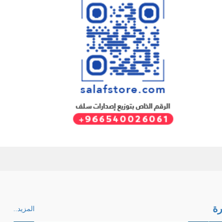
ة
المزيد..