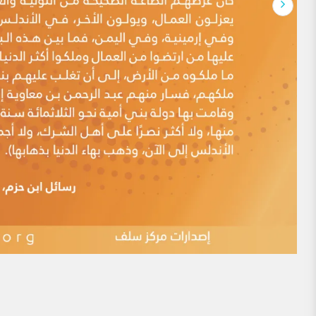
الروح والنفس وحاجات الجسد والجوارح، وينظم علاقات ا
لماذا يوجد الكثير منَ المذاهِب الإسلاميَّة معَ أنّ
مقدمة: هذه الدعوى ممَّا أثاره أهلُ البِدَع منذ العصور المُبكِّرة، 
اليومَ أعداءُ الإسلام منَ العَلمانيِّين وغيرهم. ومن أقدم من ذ
الإمام ابن بطة، حيث قال: (باب التحذير منِ استماع كلام قوم
فيُكَنُّون عن ذلك بالطعن على فقهاء المسلمين […]
ممن يقال: أساء المسلمون لهم في التاريخ
أحد عشر ممن يقال: أساء المسلمون لهم في التاريخ. مما يتكرر كث
شايعهم أساميَ عدد ممن عُذِّب أو اضطهد أو قتل في التاريخ
النكال أو القتل إلى الدين ،مشنعين على من اضطهدهم أو قتل
وعدم التسامح في أمورٍ يؤكد كما يزعمون […]