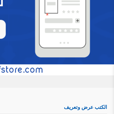
عرض وتعريف بكتاب ” دراسة الصفات الإلهية في
حول الإثبات والتفويض وحلول الحوادث”
للتحميل كملف PDF اضغط على الأيقونة تمهيد: ل
الأشعري، وهذا الصراع وإن كان قديمًا منحصرًا في الأروقة الع
ظهور السوشيال ميديا والمواقع الإلكترونية والانفتاح الذي 
مرأى ومسمع من الناس، مع تفاوت العقول وتفاضل الأفه
التَعرِيف بكِتَاب: (أحاديث العقيدة المتوهم إشك
ودراسة)
للتحميل كملف PDF اضغط على الأيقونة المعلوم
العقيدة المتوهم إشكالها في الصحيحين جمعًا ودراسة. اسم ال
الكتب عرض وتعريف
أستاذ العقيدة بكلية الدعوة وأصول الدين بجامعة القصيم. رقم