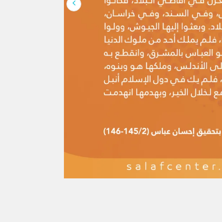
لإنسان كلها، وهو […]
َ القرآن واحد؟
وتصدَّى الفقهاء للردِّ عليها، ويَحتجُّ بها
كر هذه الشبهة منقولةً عن أهل البدع:
 يُريدون نقضَ الإسلام ومحوَ شرائعه،
يراً ذكرُ المستشرقين والعلمانيين ومن
 الإسلامي بأسباب فكرية وينسبون هذا
هم ؛واصفين كل أهل التدين بالغلظة