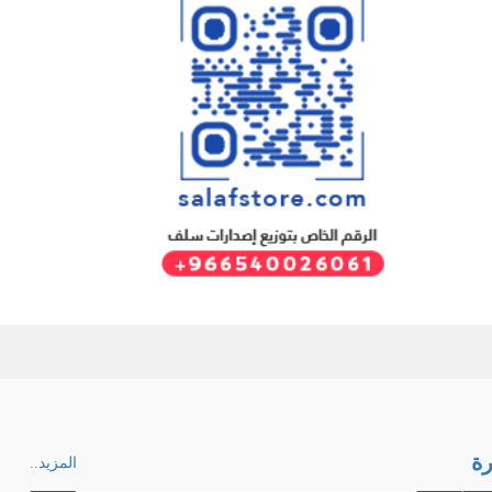
ة
المزيد..