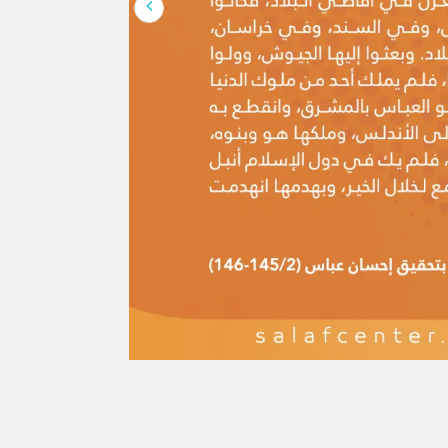
 يُريدون نقضَ الإسلام ومحوَ شرائعه،
يراً ذكرُ المستشرقين والعلمانيين ومن
 الإسلامي بأسباب فكرية وينسبون هذا
هم ؛واصفين كل أهل التدين بالغلظة