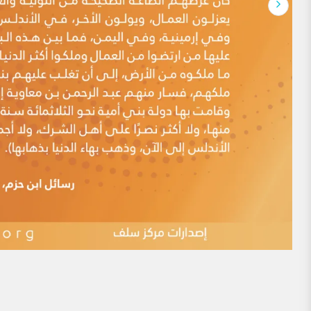
الإمام ابن بطة، حيث قال: (باب التحذير منِ استماع كلام قوم
فيُكَنُّون عن ذلك بالطعن على فقهاء المسلمين […]
ممن يقال: أساء المسلمون لهم في التاريخ
أحد عشر ممن يقال: أساء المسلمون لهم في التاريخ. مما يتكرر كث
شايعهم أساميَ عدد ممن عُذِّب أو اضطهد أو قتل في التاريخ
النكال أو القتل إلى الدين ،مشنعين على من اضطهدهم أو قتل
وعدم التسامح في أمورٍ يؤكد كما يزعمون […]