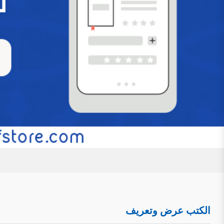
عرض وتعريف بكتاب ” دراسة الصفات الإلهية في
حول الإثبات والتفويض وحلول الحوادث”
للتحميل كملف PDF اضغط على الأيقونة تمهيد: ل
الأشعري، وهذا الصراع وإن كان قديمًا منحصرًا في الأروقة الع
ظهور السوشيال ميديا والمواقع الإلكترونية والانفتاح الذي 
مرأى ومسمع من الناس، مع تفاوت العقول وتفاضل الأفه
التَعرِيف بكِتَاب: (أحاديث العقيدة المتوهم إشك
ودراسة)
للتحميل كملف PDF اضغط على الأيقونة المعلوم
العقيدة المتوهم إشكالها في الصحيحين جمعًا ودراسة. اسم ال
الكتب عرض وتعريف
أستاذ العقيدة بكلية الدعوة وأصول الدين بجامعة القصيم. رقم