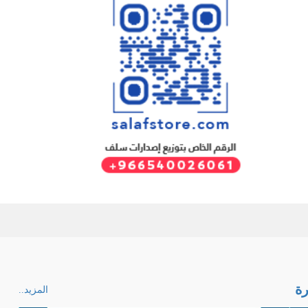
ة
المزيد..