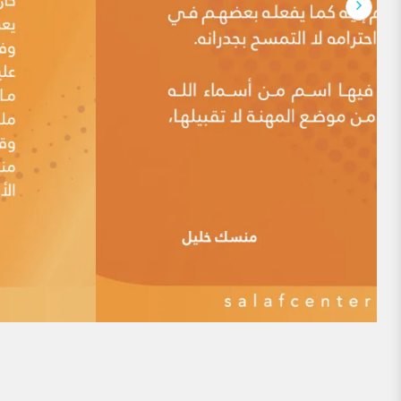
الروح والنفس وحاجات الجسد والجوارح، وينظم علاقات ا
لماذا يوجد الكثير منَ المذاهِب الإسلاميَّة معَ أنّ
مقدمة: هذه الدعوى ممَّا أثاره أهلُ البِدَع منذ العصور المُبكِّرة، 
اليومَ أعداءُ الإسلام منَ العَلمانيِّين وغيرهم. ومن أقدم من ذ
الإمام ابن بطة، حيث قال: (باب التحذير منِ استماع كلام قوم
فيُكَنُّون عن ذلك بالطعن على فقهاء المسلمين […]
ممن يقال: أساء المسلمون لهم في التاريخ
أحد عشر ممن يقال: أساء المسلمون لهم في التاريخ. مما يتكرر كث
شايعهم أساميَ عدد ممن عُذِّب أو اضطهد أو قتل في التاريخ
النكال أو القتل إلى الدين ،مشنعين على من اضطهدهم أو قتل
وعدم التسامح في أمورٍ يؤكد كما يزعمون […]