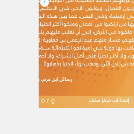
لإنسان كلها، وهو […]
َ القرآن واحد؟
وتصدَّى الفقهاء للردِّ عليها، ويَحتجُّ بها
كر هذه الشبهة منقولةً عن أهل البدع:
 يُريدون نقضَ الإسلام ومحوَ شرائعه،
يراً ذكرُ المستشرقين والعلمانيين ومن
 الإسلامي بأسباب فكرية وينسبون هذا
هم ؛واصفين كل أهل التدين بالغلظة