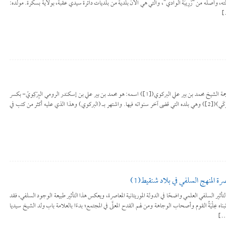
ته، وأصله من “زْرِيبَة الوادي”، والتي هي الآن بلديةٌ من بلديات دائرة سيدي عقبة، بولاية بسكرة. مولده:
للتحميل كملف PDF اضغط على الأيقونة ترجمة الشيخ محمد بن بير علي البركوي([1]) اسمه: هو محمد بن بير علي بن إسكندر الرومي البِرْكِويّ- بكسر
الباء والكاف- أو البِرْكلي، أو البيرْكلي نسبة إلى (برْكَي)([2]) وهي بلده التي قضى آخر سنواته فيها. واشتهر بـ (البركوي) وهذا الذي عليه أكثر من كتب في
رة المنهج السلفي في بلاد شنقيط(1)
أيقونة كان التأثير السلفي العلمي واضحًا في الدولة الموريتانية المعاصرة، ويعكس هذا التأثير طبيعة الوجود السلفي، فقد
تبناه عِلْيَةُ القوم وأصحاب الوجاهة ومن لهم القدح المعلَّى في المجتمع؛ بدءًا بالعلامة باب ولد الشيخ سيديا
[…]