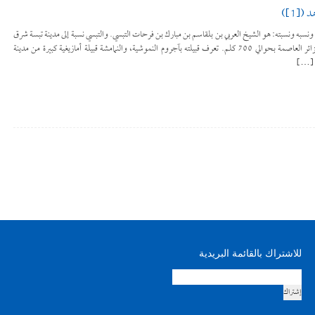
([1])
أيقونة اسمه ونسبه ونسبته: هو الشيخ العربي بن بلقاسم بن مبارك بن فرحات التبسي. والتبسي نسبة إلى مدينة تبسة شرق
الجزائر على الحدود التونسية، والتي تبعد عن الجزائر العاصمة بحوالي 700 كلم. تعرف قبيلته بآجروم النموشية، والنمامشة قبيلة أمازيغية كبيرة من مدينة
للاشتراك بالقائمة البريدية