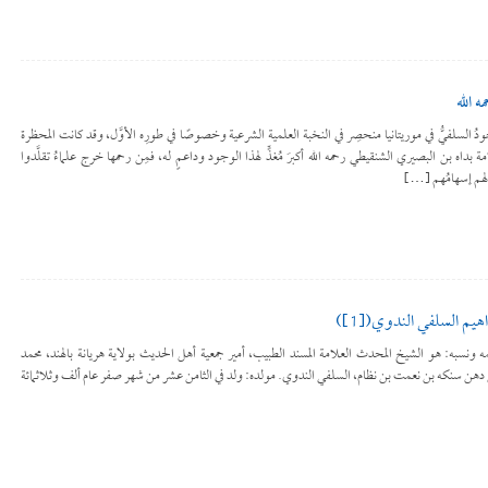
 الله
أيقونة الوجودُ السلفيُّ في موريتانيا منحصِر في النخبة العلمية الشرعية وخصوصًا في طورِه الأوَّل، وقد كانت المحظرة
لامة بداه بن البصيري الشنقيطي رحمه الله أكبرَ مُغذٍّ لهذا الوجود وداعمٍ له، فمِن رحمها خرج علماءُ تقلَّدوا
 لهم إسهامُهم […]
يم السلفي الندوي([1])
الأيقونة اسمه ونسبه: هو الشيخ المحدث العلامة المسند الطبيب، أمير جمعية أهل الحديث بولاية هريانة بالهند، محمد
بن دهن سنكه بن نعمت بن نظام، السلفي الندوي. مولده: ولد في الثامن عشر من شهر صفر عام ألف وثلاثمائة