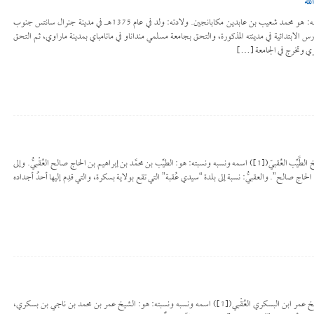
له
للتحميل كملف PDF اضغط على الأيقونة اسمه: هو محمد شعيب بن عابدين مكابانجين. ولادته: ولد في عام 1375هـ في مدينة جنرال سانتس جنوب
مدارس الابتدائية في مدينته المذكورة، والتحق بجامعة مسلمي منداناو في ماتامباي بمدينة ماراوي، ثم التحق
للتحميل كملف PDF اضغط على الأيقونة الشيخ الطَّيِّب العُقبيّ([1]) اسمه ونسبه ونسبته: هو: الطيِّب بن محمَّد بن إبراهيم بن الحاج صالح العُقْبيُّ. وإلى
الحاج صالح”. والعقبيُّ: نسبة إلى بلدة “سيدي عُقبة” التي تقع بولاية بسكرة، والتي قدِم إليها أحدُ أجداده
للتحميل كملف PDF اضغط على الأيقونة الشيخ عمر ابن البسكري العُقْبي([1]) اسمه ونسبه ونسبته: هو: الشيخ عمر بن محمد بن ناجي بن بسكري،