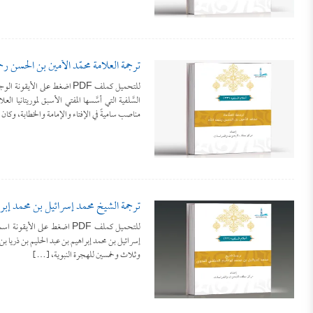
ترجمة العلَّامة محمّد الأمين بن الحسن رحمه
للتحميل كملف PDF اضغط على ال
السَّلفية التي أسَّسها المفتي الأسبق لموريتانيا الع
مناصب ساميةً في الإفتاء والإمامة والخطابة، وكان
ترجمة الشيخ محمد إسرائيل بن محمد إبراه
للتحميل كملف PDF اضغط على 
إسرائيل بن محمد إبراهيم بن عبد الحليم بن ذريا 
وثلاث وخمسين للهجرة النبوية، […]