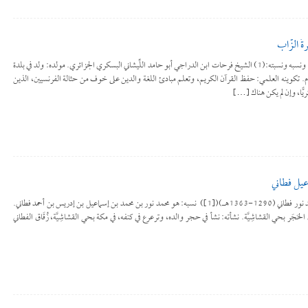
 الزَّاب
للتحميل كملف PDF اضغط على الأيقونة اسمه ونسبه ونسبته:(1) الشيخ فرحات ابن الدراجي أبو حامد اللِّيشاني البسكري الجزائري. مولده: ولد في بلدة
ليشانة بولاية بسكرة([2]) بالجزائر في عام 1909م. تكوينه العلمي: حفظ القرآن الكريم، وتعلم مبادئ اللغة والدين على خوف من حثالة الفرنسيين، الذين
ًّا، وإن لم يكن هناك […]
عيل فطاني
للتحميل كملف PDF اضغط على الأيقونة محمد نور فطاني (1290-1363هـ)([1]) نسبه: هو محمد نور بن محمد بن إسماعيل بن إدريس بن أحمد فطاني.
 مكة المكرمة عام 1290هـ في زُقَاق الحَجَر بحي القشاشِيَّة. نشأته: نشأ في حجر والده، وترعرع في كنفه، في مكة بحي القشاشِيَّة، زُقَاق الفطاني