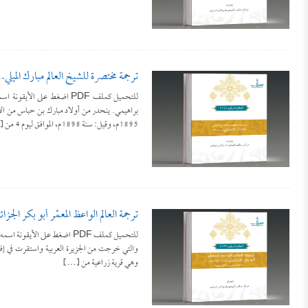
ترجمة مختصرة للشيخ العالم مبارك الميلي..ر
1895م، وقيل: سنة 1898م، الموافق ليوم 4 من […]
ترجمة العالم الواعظ المعمَّر أبو بكر الجزائ
للتحميل كملف PDF اضغط على ال
والتي خرجت من الجزيرة العربية واستقرت في إفريق
وهي قرية زراعية من […]