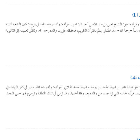
يقونة اسمه ومولده: هو: الشيخ يحيى بن عبد الله بن أحمد التشادي. مولده: ولد -رحمه الله- في قرية شكين التابعة لمدينة
طلبه للعلم ومشايخه: بدأ -رحمهُ الله- منذ الصِّغر يهتمُّ بالقرآن الكريم، فحفظه على يد والده رحمه الله، وتلقَّى تعليمه إلى الثانوية
الله)
أيقونة اسمه: هو عبدالقادر بن شيبة الحمد بن يوسف شيبة الحمد الهلالي. مولده: ولد رحمه الله بمصر في كفر الزيات في
 ونصف فربَّته خالته التي تزوجت من والده بعد وفاة أختها، وقد تربى في تلك المنطقة وترعرع فيها حتى التحق