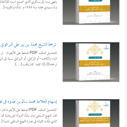
ينتهي نسبه إلى بسكري الذي أصبح اسمه لقبًا لعائل
ولد بسيدي عقبة سنة 1898م. نشأته وتكوينه […]
ترجمة الشيخ محمد بن بير علي البركوي
ترجمته([3]). لقبه: كان يلقب […]
إسهام العلامة محمد سالم بن عدّود في نُص
للتحميل كملف PDF اضغط على ال
كان المنهج السلفي إبان نشأة الدولة الموريتانية قد 
الذي مثَّلت كلماته في نصرة المنهج السلفي نشيدًا 