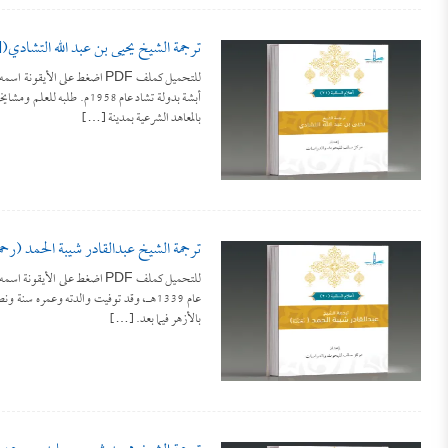
ترجمة الشيخ يحيى بن عبد الله التشادي([1])
للتحميل كملف PDF اضغط على الأ
أبشة بدولة تشاد عام 1958م. 
بالمعاهد الشرعية بمدينة […]
ترجمة الشيخ عبدالقادر شيبة الحمد (رحمه 
للتحميل كملف PDF اضغط على ال
عام 1339هـ، وقد توفيت والدته وعمره سنة
بالأزهر فيما بعد. […]