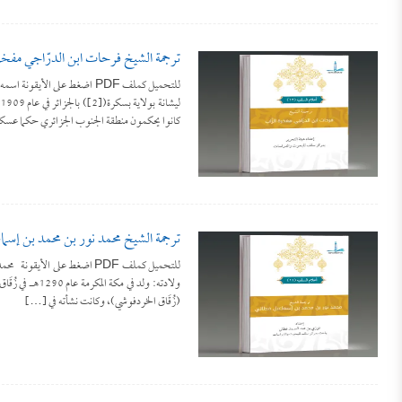
ترجمة الشيخ فرحات ابن الدرّاجي مفخرةُ
كانوا يحكمون منطقة الجنوب الجزائري حكما عسكري
ترجمة الشيخ محمد نور بن محمد بن إسما
ولادته: ولد في
(زُقَاق الخردفوشي)، وكانت نشأته في […]