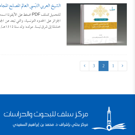
الشيخ العربي التِّبْسي العالم المصلح المجاهد 
للتحميل كملف PDF اضغط على ال
خنشلة إلى شرق تبسة. مولده: ولد سنة 1312هـ/ […]
3
2
1