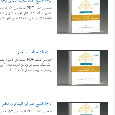
ترجمة الشيخ محمد شعيب عابدين رحمه ال
الفلبين. نشأته: نشأته: تلقى تعليمه الأولي في ال
بالجامعة الإسلامية في سنة ١٣٩٨هـ في المعهد الثانوي وتخرج في الجامعة […]
ترجمة الشيخ الطَّيِّب العُقبيّ
جدِّه صالح ينسب كلُّ فردٍ من أسرته، فيقال: “ابن 
واستقرَّ بها. ويعود نسبه في الأصل […]
ترجمة الشيخ عمر ابن البسكري العُقْبي