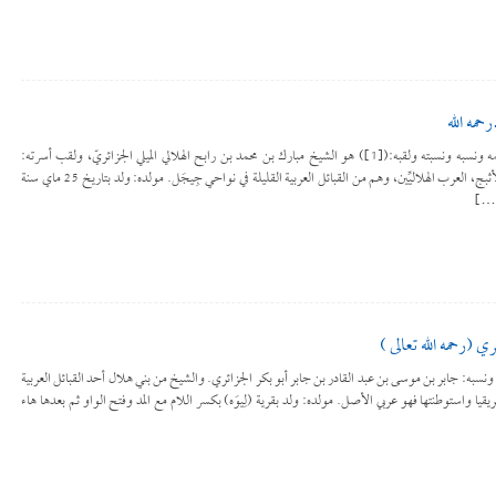
حمه الله
للتحميل كملف PDF اضغط على الأيقونة اسمه ونسبه ونسبته ولقبه:([1]) هو الشيخ مبارك بن محمد بن رابح الهلالي الميلي الجزائريّ، ولقب أسرته:
براهيمي. ينحدر من أولاد مبارك بن حباس من الأثبج، العرب الهلاليِّين، وهم من القبائل العربية القليلة في نواحي جِيجَل. مولده: ولد بتاريخ 25 ماي سنة
ري (رحمه الله تعالى )
أيقونة اسمه ونسبه: جابر بن موسى بن عبد القادر بن جابر أبو بكر الجزائري. والشيخ من بني هلال أحد القبائل العربية
يا واستوطنتها فهو عربي الأصل. مولده: ولد بقرية (لِيوَه) بكسر اللام مع المد وفتح الواو ثم بعدها هاء