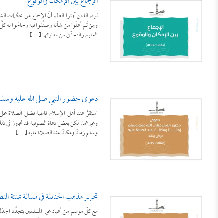
الإجماع بين الإمكان والوقوع
يَرى الذين أوتوا العلم أنّ الإجماع من محكَمات ا
ومِن ثَم أعلَوا من شأنه وصنَّفوا فيه وحاجّوا به 
العلوم والتحقّق من مداركها […]
دعوى حضور النبي صلى الله عليه وسلم 
استقرَّ عند أهل الإسلام قاطبة فضل الصلاة على 
وغيرهما. لكن بعض دعاة الصوفية قد تجاوز في ذلك
وسلم زمانًا ومكانًا عند الصلاة عليه […]
تحرير مذهب الحنابلة في مسألة تهنئة ال
مع كلّ موسم من أعياد غير المسلمين يتجدَّد الجدَل ح