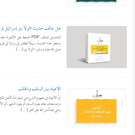
هل خالف حديث «لولا بنو إسرائيل لم ي
للتحميل كملف PDF اضغط على ا
وجعل هذا الحديث سبيلًا للطعن في رواية أبي هرير
صلى الله عليه وسلم: «لولا بنو […]
الأعياد بين السلف والخلف
إنَّ الأعيادَ في مفهومِ الشرع هي شعاراتٌ لأهل الم
وهي نعمةٌ من الله على أهل […]