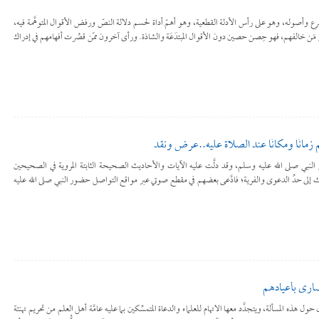
لشرع وأصوله، وهو على رأس الأدلة القطعية، وهو أهمّ أداة لحسم دلالة النصّ ورفض الأقوال المتوهَّمة فيه،
كلَّ مَن خالفهم، فهو حِصن حصين دون الأقوال المبتدَعَة والشاذة. ورأى آخرون ممّن قصُرت أفهامهم في إدراك
زمانًا ومكانًا عند الصلاة عليه..عرض ونقد
النبي صلى الله عليه وسلم، وقد دلَّت عليه الآيات والأحاديث الصحيحة الثابتة المروية في الصحيحين
 إلى حدِّ الدعوى والفرية؛ فادَّعى بعضهم في مقطع صوتي عبر مواقع التواصل حضور النبي صلى الله عليه
نصارى بأعيادهم
ول هذه المسألة، ويتجدَّد معها الاتهام للعلماء والدعاة المتمسِّكين بما عليه عامَّة أهل العلم من تحريم تهنئة