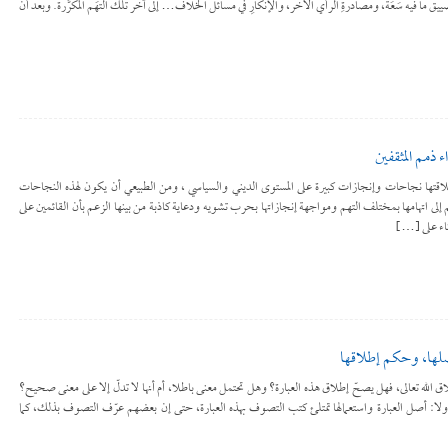
ما فيه سَعَة، ومصادرةِ الرأي الآخر، والإنكارِ في مسائل الخلاف… إلى آخر تلك التُّهَم المكرَّرة. وبعد أن
ذمم المثقفين
تها نجاحات وإنجازات كبيرة على المستوى الديني والسياسي ، ومن الطبيعي أن يكون لهذه النجاحات
لى اتهامها بمختلف التهم ومواجهة إنجازاتها بحرب تشويه ودعاية كاذبة من بينها الزعم بأن القائمين على
ثناء على […]
أصلُها، وحكم إطلاقها
خلاق الله تعالى، فهل يصحّ إطلاق هذه العبارة؟ وهل تحتمل معنى باطلا، أم أنها لا تدلّ إلا على معنى صحيح؟
. أولا: أصل العبارة واستعمالها تمتلئ كتب التصوف بهذه العبارة، حتى إن بعضهم عرّف التصوف بذلك، كما