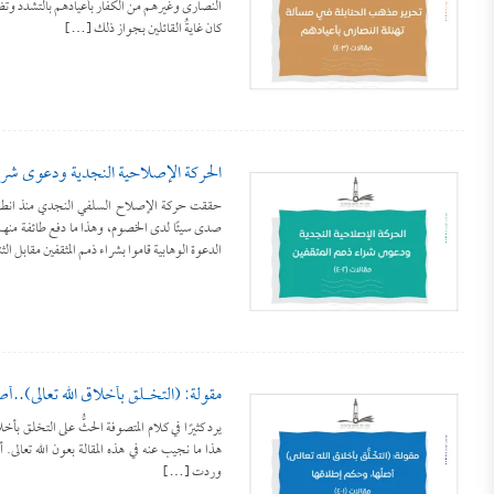
النصارى وغيرهم من الكفار بأعيادهم بالتشدد وتضييق 
كان غايةُ القائلين بجواز ذلك […]
الحركة الإصلاحية النجدية ودعوى شراء 
حققت حركة الإصلاح السلفي النجدي منذ انطلاق
صدى سيئًا لدى الخصوم، وهذا ما دفع طائفة منهم إ
الدعوة الوهابية قاموا بشراء ذمم المثقفين مقابل ال
مقولة: (التخَـلُّق بأخلاق الله تعالى)..
يرد كثيرًا في كلام المتصوفة الحثُّ على التخلق بأ
هذا ما نجيب عنه في هذه المقالة بعون الله تعالى
وردت […]