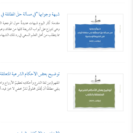
شبهةٌ وجوابها “في مسألة حقّ المطلَّقة ف
مقدمة: تُثَار اليوم شبهات عديدةٌ حول المرجعية 
وهي تتوزع على أبواب الشريعة كلها من عقائد و
مما يتطلب من أهل العلم السعي في رد تلك الشبه
توضيح بعض الأحكام الشرعية المتعلقة
المفهومُ مِن لغة الشرع وأحكامِه تعظيمُ الأرواح واعتب
ينفِي مطلقًا أن يُخلَق مخلوقٌ لشرٍّ محضٍ لا خيرَ ف