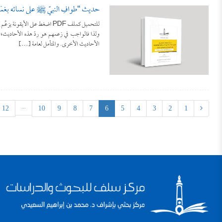
حديثُ “طوافِ النبيّ ﷺ على نسائه بغُسْ
للتحميل كملف PDF اضغط على ال
ولذا فالواجب في زعمهم هو ردّ هذه الأحاديث؛ صي
الأحاديث الأخرى. والمتأمل لعامة […]
...
12
10
9
8
7
6
5
4
3
2
1