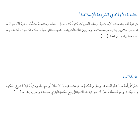
ي حضانة الأولاد في الشريعة الإسلامية”
الشرعية للمجتمعات الإسلامية، وهذه الشبهات كثيرةٌ كثرَةَ سبل الخطأ، ومتشعبة تشعُّبَ أودية الانحراف،
عبادات وأخلاق وجنايات ومعاملات. ومن بين تلك الشبهات: شبهات تثار حول أحكام الأحوال الشخصية،
ات ودحضها، وبيان الحق […]
 بالكلاب
ارُ كلِّ أمة منها مخلوقة لله عز وجل ولحكمةٍ ما خُلِقت، علِمها الإنسان أو جهِلَها، ومن ثَمَّ فإن الشرع الحكيم
يه، أو أن يكون وجودُه مطلقًا شرًّا لا خير فيه، فذلك يتنافى مع حكمةِ الباري سبحانه وتعالى، وهو ما […]