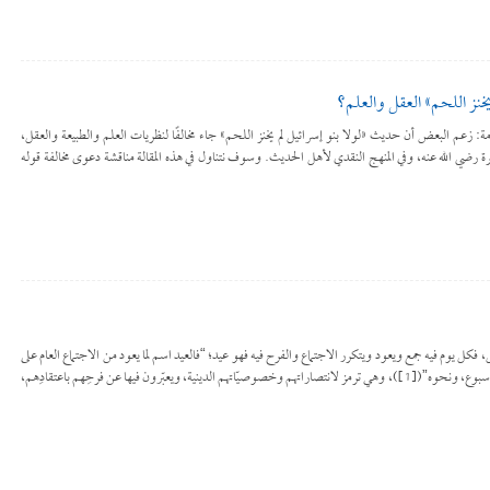
خنز اللحم» العقل والعلم؟
لأيقونة مقدمة: زعم البعض أن حديث «لولا بنو إسرائيل لم يخنز اللحم» جاء مخالفًا لنظريات العلم والطبيعة والعقل،
ة رضي الله عنه، وفي المنهج النقدي لأهل الحديث. وسوف نتناول في هذه المقالة مناقشة دعوى مخالفة قوله
لل، فكل يوم فيه جمع ويعود ويتكرر الاجتماع والفرح فيه فهو عيد؛ “فالعيد اسم لما يعود من الاجتماع العام على
وجه معتاد، عائد بعود السنة، أو بعود الشهر، أو الأسبوع، ونحوه”([1])، وهي ترمز لانتصاراتهم وخصوصيّاتهم الدينية، ويعبّرون فيها عن فرحِهم باعتقادِهم،