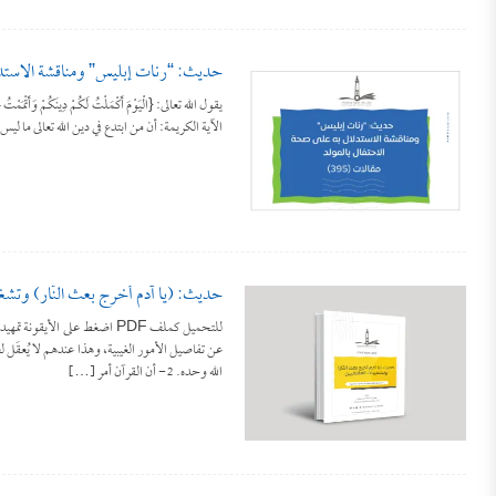
حديث: “رنات إبليس” ومناقشة الاستدلا
الآية الكريمة: أن من ابتدع في دين الله تعالى ما ليس 
حديث: (يا آدم أخرج بعث النّار) وتشغي
للتحميل كملف PDF اضغط على ا
الله وحده. 2- أن القرآن أمر […]