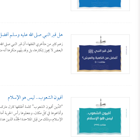
هل قبر النبي صلى الله عليه وسلم أفض
زعم كثير من متأخري الفقهاء أن قبر النبي صلى ا
البعض لا يجوز إنكارها، بل وقد يتّهم منكرها أنه 
أفيون الشعوب.. ليس هو الإسلام
“الدِّين أفيون الشعوب” كلمة أطلقها كارل ماركس ق
وأذاعوها في كلّ مكان، وجعلوها رأس الحربة أمام ا
الإسلام، وذلك من قِبَل الملاحدة الجُدُد الذين ع