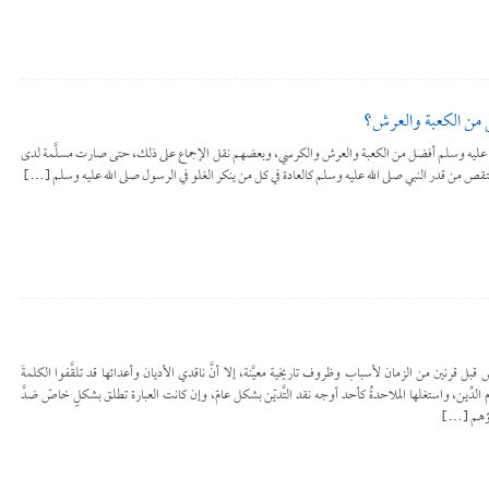
ل من الكعبة والعرش؟
لله عليه وسلم أفضل من الكعبة والعرش والكرسي، وبعضهم نقل الإجماع على ذلك، حتى صارت مسلَّمة لدى
منتقص من قدر النبي صلى الله عليه وسلم كالعادة في كل من ينكر الغلو في الرسول صلى الله عليه وسلم […]
بل قرنين من الزمان لأسباب وظروف تاريخية معيَّنة، إلا أنَّ ناقدي الأديان وأعدائها قد تلقَّفوا الكلمةَ
لدِّين، واستغلها الملاحدةُ كأحد أوجه نقد التَّديّن بشكل عامّ، وإن كانت العبارة تطلق بشكلٍ خاصّ ضدَّ
داؤهم […]