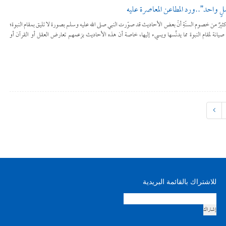
لٍ واحد”..ورد المطاعن المعاصرة عليه
أيقونة يزعُم كثيرٌ من خصوم السنّةِ أنّ بعض الأحاديث قد صوّرت النبي صلى الله عليه وسلم بصورة لا تليق بمقام النبوة؛
انة لمقام النبوة مما يدنِّسها ويسيء إليها، خاصة أن هذه الأحاديث بزعمهم تعارض العقل أو القرآن أو
للاشتراك بالقائمة البريدية