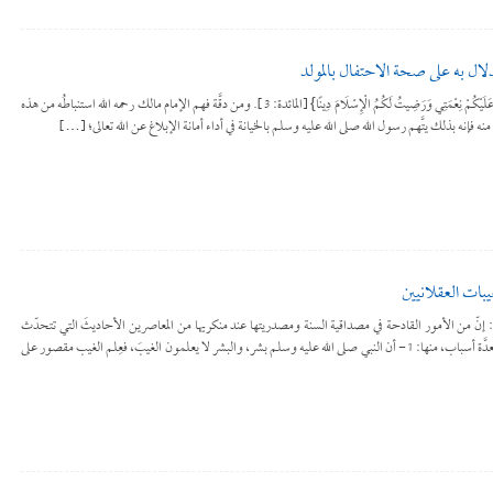
ل به على صحة الاحتفال بالمولد
يقول الله تعالى: {الْيَوْمَ أَكْمَلْتُ لَكُمْ دِينَكُمْ وَأَتْمَمْتُ عَلَيْكُمْ نِعْمَتِي وَرَضِيتُ لَكُمُ الْإِسْلَامَ دِينًا} [المائدة: 3]. ومن دقَّة فهم الإمام مالك رحمه الله استنباطُه من هذه
منه فإنه بذلك يتَّهم رسول الله صلى الله عليه وسلم بالخيانة في أداء أمانة الإبلاغ عن الله تعالى؛ […]
بات العقلانيين
لأيقونة تمهيد: إنّ من الأمور القادحة في مصداقية السنة ومصدريتها عند منكريها من المعاصرين الأحاديثَ التي تتحدّث
عن تفاصيل الأمور الغيبية، وهذا عندهم لا يُعقَل لعدَّة أسباب، منها: 1- أن النبي صلى الله عليه وسلم بشر، والبشر لا يعلمون الغيبَ، فعِلم الغيب مقصور على